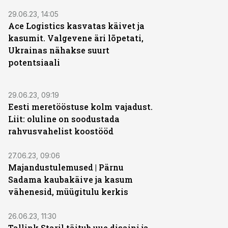
29.06.23, 14:05
Ace Logistics kasvatas käivet ja
kasumit. Valgevene äri lõpetati,
Ukrainas nähakse suurt
potentsiaali
29.06.23, 09:19
Eesti meretööstuse kolm vajadust.
Liit: oluline on soodustada
rahvusvahelist koostööd
27.06.23, 09:06
Majandustulemused | Pärnu
Sadama kaubakäive ja kasum
vähenesid, müügitulu kerkis
26.06.23, 11:30
Tallink Staril täitub uue disaini ja