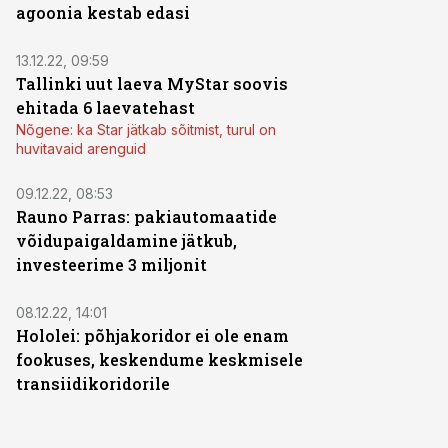
agoonia kestab edasi
13.12.22, 09:59
Tallinki uut laeva MyStar soovis
ehitada 6 laevatehast
Nõgene: ka Star jätkab sõitmist, turul on
huvitavaid arenguid
09.12.22, 08:53
Rauno Parras: pakiautomaatide
võidupaigaldamine jätkub,
investeerime 3 miljonit
08.12.22, 14:01
Hololei: põhjakoridor ei ole enam
fookuses, keskendume keskmisele
transiidikoridorile