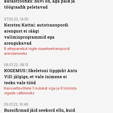
katastroofiks: huvi on, aga palk ja
töögraafik peletavad
07.02.23, 14:30
Kersten Kattai: autotranspordi
arengust ei räägi
valimisprogrammid ega
arengukavad
8 ettepanekut riigile maanteetranspordi
arendamiseks
06.01.23, 08:13
KOGEMUS | Skeletoni tippjuht Ants
Vill: jälgige, et vale inimene ei
teeks vale tööd
Kasvuettevõtete 5 kulukat viga ja 6 tööriista
vigade vältimiseks
05.01.23, 10:46
Bussifirmad jäid seekord ellu, kuid