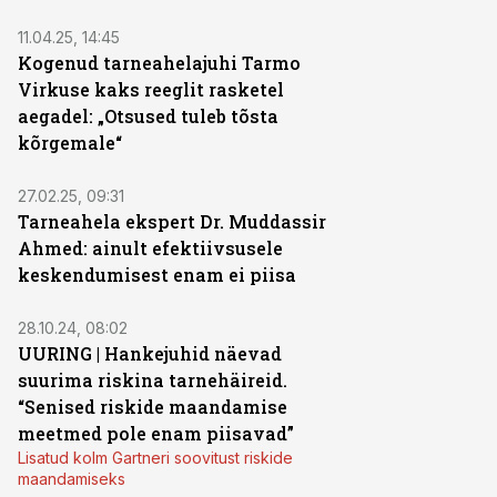
11.04.25, 14:45
Kogenud tarneahelajuhi Tarmo
Virkuse kaks reeglit rasketel
aegadel: „Otsused tuleb tõsta
kõrgemale“
27.02.25, 09:31
Tarneahela ekspert Dr. Muddassir
Ahmed: ainult efektiivsusele
keskendumisest enam ei piisa
28.10.24, 08:02
UURING | Hankejuhid näevad
suurima riskina tarnehäireid.
“Senised riskide maandamise
meetmed pole enam piisavad”
Lisatud kolm Gartneri soovitust riskide
maandamiseks