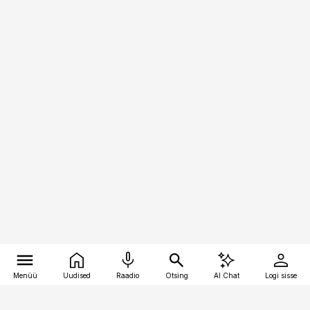
Menüü
Uudised
Raadio
Otsing
AI Chat
Logi sisse