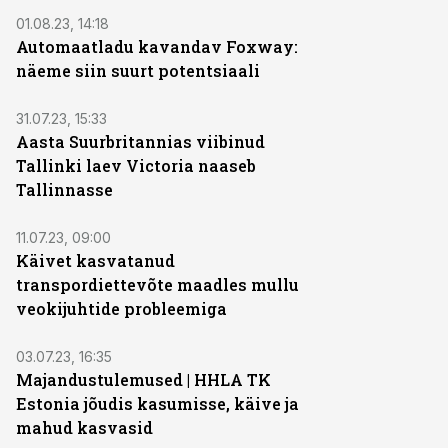
01.08.23, 14:18
Automaatladu kavandav Foxway:
näeme siin suurt potentsiaali
31.07.23, 15:33
Aasta Suurbritannias viibinud
Tallinki laev Victoria naaseb
Tallinnasse
11.07.23, 09:00
Käivet kasvatanud
transpordiettevõte maadles mullu
veokijuhtide probleemiga
03.07.23, 16:35
Majandustulemused | HHLA TK
Estonia jõudis kasumisse, käive ja
mahud kasvasid