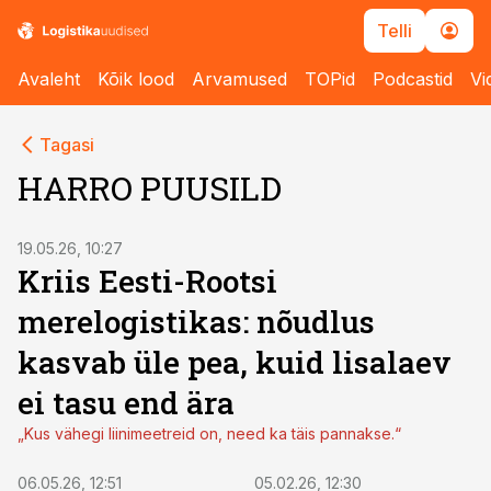
Telli
Avaleht
Kõik lood
Arvamused
TOPid
Podcastid
Vi
Tagasi
HARRO PUUSILD
19.05.26, 10:27
Kriis Eesti-Rootsi
merelogistikas: nõudlus
kasvab üle pea, kuid lisalaev
ei tasu end ära
„Kus vähegi liinimeetreid on, need ka täis pannakse.“
06.05.26, 12:51
05.02.26, 12:30