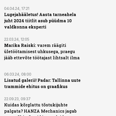
04.04.24, 17:21
Lugejahääletus! Aasta tarneahela
juht 2024 tiitlit asub püüdma 10
valdkonna eksperti
22.03.24, 12:05
Marika Raiski:
varem räägiti
ületöötamisest uhkusega, praegu
jääb ettevõte töötajast lihtsalt ilma
06.03.24, 08:00
Lisatud galerii! Padar: Tallinna uute
trammide ehitus on graafikus
22.09.23, 09:37
Kuidas kõrglattu tõstukijuhte
palgata? HANZA Mechanics jagab