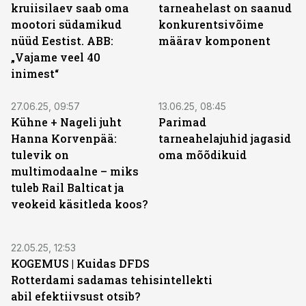
kruiisilaev saab oma
tarneahelast on saanud
mootori südamikud
konkurentsivõime
nüüd Eestist. ABB:
määrav komponent
„Vajame veel 40
inimest“
27.06.25, 09:57
13.06.25, 08:45
Kühne + Nageli juht
Parimad
Hanna Korvenpää:
tarneahelajuhid jagasid
tulevik on
oma mõõdikuid
multimodaalne – miks
tuleb Rail Balticat ja
veokeid käsitleda koos?
22.05.25, 12:53
KOGEMUS | Kuidas DFDS
Rotterdami sadamas tehisintellekti
abil efektiivsust otsib?