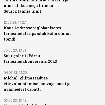
nime all kuu aega Iirimaa-
Suurbritannia liinil
12.06.23, 14:27
Kaur Andresson: globaalsetes
tarneahelates paistab kolm olulist
trendi
30.05.23, 13:01
Suur galerii | Pärnu
tarneahelakonverents 2023
04.05.23, 14:20
Michal: kliimaseaduse
ettevalmistamisel on vaja ausat ja
avameelset debatti
03.05.23, 13:48