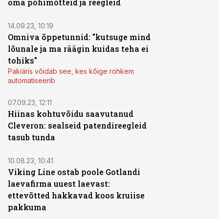
oma põhimõtteid ja reegleid
14.09.23, 10:19
Omniva õppetunnid: "kutsuge mind
lõunale ja ma räägin kuidas teha ei
tohiks"
Pakiäris võidab see, kes kõige rohkem
automatiseerib
07.09.23, 12:11
Hiinas kohtuvõidu saavutanud
Cleveron: sealseid patendireegleid
tasub tunda
10.08.23, 10:41
Viking Line ostab poole Gotlandi
laevafirma uuest laevast:
ettevõtted hakkavad koos kruiise
pakkuma