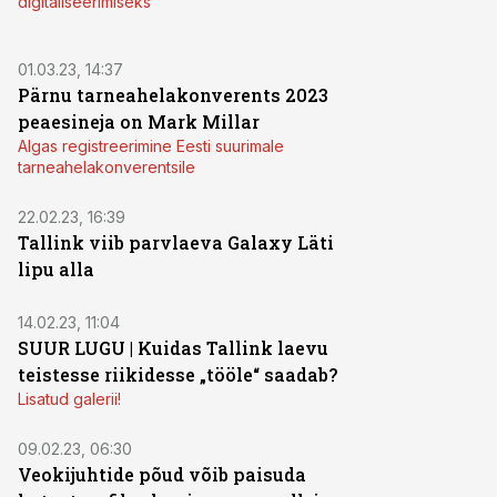
digitaliseerimiseks
01.03.23, 14:37
Pärnu tarneahelakonverents 2023
peaesineja on Mark Millar
Algas registreerimine Eesti suurimale
tarneahelakonverentsile
22.02.23, 16:39
Tallink viib parvlaeva Galaxy Läti
lipu alla
14.02.23, 11:04
SUUR LUGU | Kuidas Tallink laevu
teistesse riikidesse „tööle“ saadab?
Lisatud galerii!
09.02.23, 06:30
Veokijuhtide põud võib paisuda