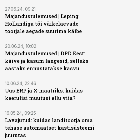
27.06.24, 09:21
Majandustulemused | Leping
Hollandiga tõi väikelaevade
tootjale aegade suurima käibe
20.06.24, 10:02
Majandustulemused | DPD Eesti
käive ja kasum langesid, selleks
aastaks ennustatakse kasvu
10.06.24, 22:46
Uus ERP ja X-maatriks: kuidas
keerulisi muutusi ellu viia?
16.05.24, 09:25
Lavajutud: kuidas landitootja oma
tehase automaatset kastisüsteemi
juurutas