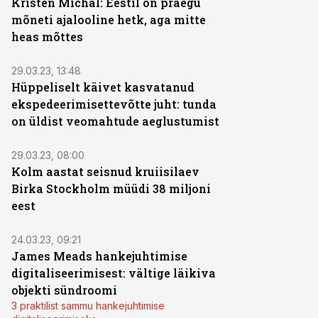
Kristen Michal: Eestil on praegu
mõneti ajalooline hetk, aga mitte
heas mõttes
29.03.23, 13:48
Hüppeliselt käivet kasvatanud
ekspedeerimisettevõtte juht: tunda
on üldist veomahtude aeglustumist
29.03.23, 08:00
Kolm aastat seisnud kruiisilaev
Birka Stockholm müüdi 38 miljoni
eest
24.03.23, 09:21
James Meads hankejuhtimise
digitaliseerimisest: vältige läikiva
objekti sündroomi
3 praktilist sammu hankejuhtimise