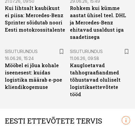
21.07.26, 09:50
29.06.26, 15:49
Kui lihtsalt kaubikust
Rohkem kui kümme
ei piisa: Mercedes-Benz
aastat ühisel teel. DHL
Sprinter sõidutab noori
ja Mercedes-Benz
Eesti motokrossitalente
ehitavad usaldust iga
saadetisega
ST
ST
SISUTURUNDUS
SISUTURUNDUS
16.06.26, 15:24
11.06.26, 09:58
Mööbel ei jõua kohale
Kaugloetavad
iseenesest: kuidas
tahhograafiandmed
logistika määrab e-poe
tõhustavad oluliselt
kliendikogemuse
logistikaettevõtete
tööd
EESTI ETTEVÕTETE TERVIS