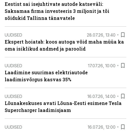
Eestist sai isejuhtivate autode katseväli:
Saksamaa firma investeeris 3 miljonit ja tõi
sõidukid Tallinna tänavatele
UUDISED
28.07.26, 13:40
Ekspert hoiatab: koos autoga võid maha müüa ka
oma isiklikud andmed ja paroolid
UUDISED
17.07.26, 10:00
Laadimine suurimas elektriautode
laadimisvõrgus kasvas 35%
UUDISED
16.07.26, 14:00
Lõunakeskuses avati Lõuna-Eesti esimene Tesla
Supercharger laadimisjaam
UUDISED
16.07.26, 12:00