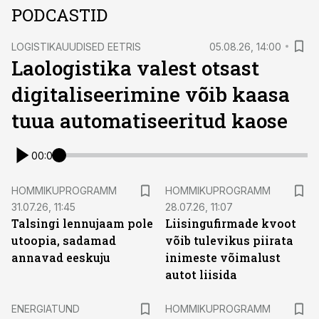
PODCASTID
LOGISTIKAUUDISED EETRIS
05.08.26, 14:00
Laologistika valest otsast
digitaliseerimine võib kaasa
tuua automatiseeritud kaose
00:00
HOMMIKUPROGRAMM
HOMMIKUPROGRAMM
31.07.26, 11:45
28.07.26, 11:07
Talsingi lennujaam pole
Liisingufirmade kvoot
utoopia, sadamad
võib tulevikus piirata
annavad eeskuju
inimeste võimalust
autot liisida
ENERGIATUND
HOMMIKUPROGRAMM