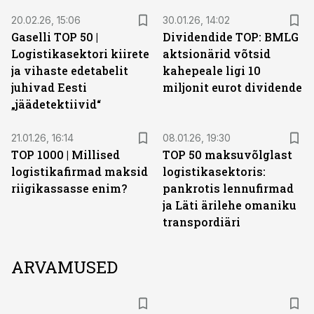
20.02.26, 15:06
30.01.26, 14:02
Gaselli TOP 50 |
Dividendide TOP: BMLG
Logistikasektori kiirete
aktsionärid võtsid
ja vihaste edetabelit
kahepeale ligi 10
juhivad Eesti
miljonit eurot dividende
„jäädetektiivid“
21.01.26, 16:14
08.01.26, 19:30
TOP 1000 | Millised
TOP 50 maksuvõlglast
logistikafirmad maksid
logistikasektoris:
riigikassasse enim?
pankrotis lennufirmad
ja Läti ärilehe omaniku
transpordiäri
ARVAMUSED