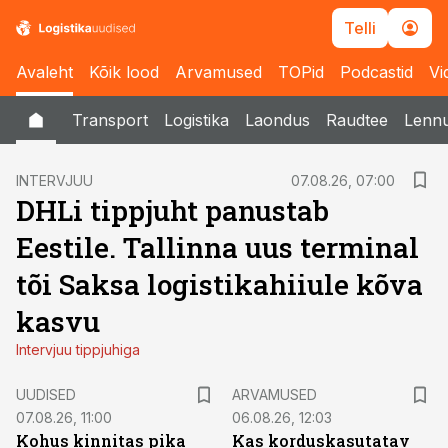
Telli
Avaleht
Kõik lood
Arvamused
TOPid
Podcastid
Vi
Transport
Logistika
Laondus
Raudtee
Lenn
INTERVJUU
07.08.26, 07:00
DHLi tippjuht panustab
Eestile. Tallinna uus terminal
tõi Saksa logistikahiiule kõva
kasvu
Intervjuu tippjuhiga
UUDISED
ARVAMUSED
07.08.26, 11:00
06.08.26, 12:03
Kohus kinnitas pika
Kas korduskasutatav