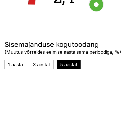
Sisemajanduse kogutoodang
(
Muutus võrreldes eelmise aasta sama perioodiga, %
)
1 aasta
3 aastat
5 aastat