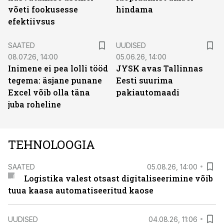
võeti fookusesse
hindama
efektiivsus
SAATED
UUDISED
08.07.26, 14:00
05.06.26, 14:00
Inimene ei pea lolli tööd
JYSK avas Tallinnas
tegema: äsjane punane
Eesti suurima
Excel võib olla täna
pakiautomaadi
juba roheline
TEHNOLOOGIA
SAATED
05.08.26, 14:00
Logistika valest otsast digitaliseerimine võib
tuua kaasa automatiseeritud kaose
UUDISED
04.08.26, 11:06