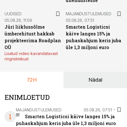
ühendustesse
UUDISED
MAJANDUSTULEMUSED
05.08.26, 11:09
05.08.26, 07:51
Jüri liiklussõlme
Smarten Logisticsi
ümberehitust hakkab
käive langes 15% ja
projekteerima Roadplan
puhaskahjum keris juba
OÜ
üle 1,3 miljoni euro
Lisatud video kavandatavast
ringristmikust
72H
Nädal
ENIMLOETUD
MAJANDUSTULEMUSED
05.08.26, 07:51
1
Smarten Logisticsi käive langes 15% ja
puhaskahjum keris juba üle 1,3 miljoni euro