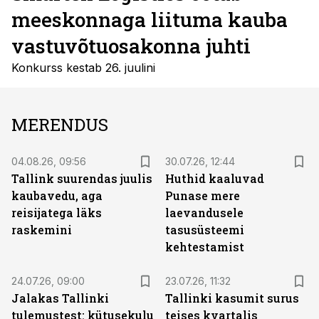
meeskonnaga liituma kauba
vastuvõtuosakonna juhti
Konkurss kestab 26. juulini
MERENDUS
04.08.26, 09:56
30.07.26, 12:44
Tallink suurendas juulis
Huthid kaaluvad
kaubavedu, aga
Punase mere
reisijatega läks
laevandusele
raskemini
tasusüsteemi
kehtestamist
24.07.26, 09:00
23.07.26, 11:32
Jalakas Tallinki
Tallinki kasumit surus
tulemustest: kütusekulu
teises kvartalis