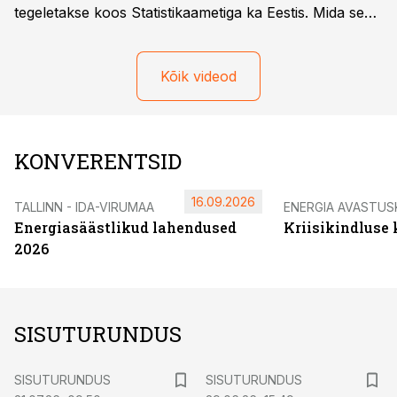
tegeletakse koos Statistikaametiga ka Eestis. Mida see
täpsemalt endast kujutab ja kuidas see hakkab
mõjutama nii kauba-, kui sõitjateveoga tegelevaid
ettevõtteid? Kui kaugel selle kehtestamisega ollakse?
Kõik videod
Selle teemalise ettekandega esines Haanpaa OÜ
tegevjuht ja ERAA nõukogu esimees Tiit Parik. Foto:
Marko Mumm
KONVERENTSID
16.09.2026
TALLINN - IDA-VIRUMAA
ENERGIA AVASTUS
Energiasäästlikud lahendused
Kriisikindluse
2026
SISUTURUNDUS
ST
ST
SISUTURUNDUS
SISUTURUNDUS