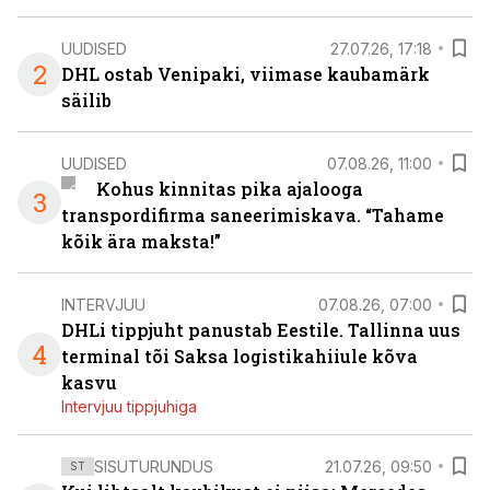
UUDISED
27.07.26, 17:18
2
DHL ostab Venipaki, viimase kaubamärk
säilib
UUDISED
07.08.26, 11:00
Kohus kinnitas pika ajalooga
3
transpordifirma saneerimiskava. “Tahame
kõik ära maksta!”
INTERVJUU
07.08.26, 07:00
DHLi tippjuht panustab Eestile. Tallinna uus
4
terminal tõi Saksa logistikahiiule kõva
kasvu
Intervjuu tippjuhiga
SISUTURUNDUS
21.07.26, 09:50
ST