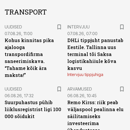
TRANSPORT
UUDISED
INTERVJUU
07.08.26, 11:00
07.08.26, 07:00
Kohus kinnitas pika
DHLi tippjuht panustab
ajalooga
Eestile. Tallinna uus
transpordifirma
terminal tõi Saksa
saneerimiskava.
logistikahiiule kõva
“Tahame kõik ära
kasvu
maksta!”
Intervjuu tippjuhiga
UUDISED
ARVAMUSED
06.08.26, 17:32
06.08.26, 10:45
Suurpuhastus pühib
Remo Kirss: riik peab
liiklusregistrist ligi 100
väljaspool pealinna elu
000 sõidukit
säilitamiseks
investeerima