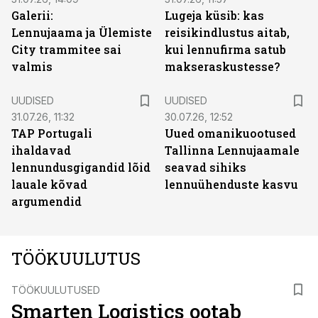
Galerii:
Lugeja küsib: kas
Lennujaama ja Ülemiste
reisikindlustus aitab,
City trammitee sai
kui lennufirma satub
valmis
makseraskustesse?
UUDISED
UUDISED
31.07.26, 11:32
30.07.26, 12:52
TAP Portugali
Uued omanikuootused
ihaldavad
Tallinna Lennujaamale
lennundusgigandid lõid
seavad sihiks
lauale kõvad
lennuühenduste kasvu
argumendid
TÖÖKUULUTUS
ST
TÖÖKUULUTUSED
Smarten Logistics ootab