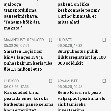
ajalooga
pakend on ikka
transpordifirma
keskkonnale parim?
saneerimiskava.
Uuring kinnitab, et
“Tahame kõik ära
mitte alati
maksta!”
MAJANDUSTULEMUSED
UUDISED
05.08.26, 07:51
06.08.26, 17:32
Smarten Logisticsi
Suurpuhastus pühib
käive langes 15% ja
liiklusregistrist ligi 100
puhaskahjum keris juba
000 sõidukit
üle 1,3 miljoni euro
UUDISED
ARVAMUSED
06.08.26, 17:35
06.08.26, 10:45
Kas suudad kriisi
Remo Kirss: riik peab
peatada enne, kui üks
väljaspool pealinna elu
katkestus paneb seisma
säilitamiseks
kogu ettevõtte?
investeerima