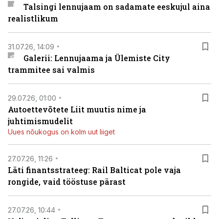
Talsingi lennujaam on sadamate eeskujul aina
realistlikum
31.07.26, 14:09
Galerii: Lennujaama ja Ülemiste City
trammitee sai valmis
29.07.26, 01:00
Autoettevõtete Liit muutis nime ja
juhtimismudelit
Uues nõukogus on kolm uut liiget
27.07.26, 11:26
Läti finantsstrateeg: Rail Balticat pole vaja
rongide, vaid tööstuse pärast
27.07.26, 10:44