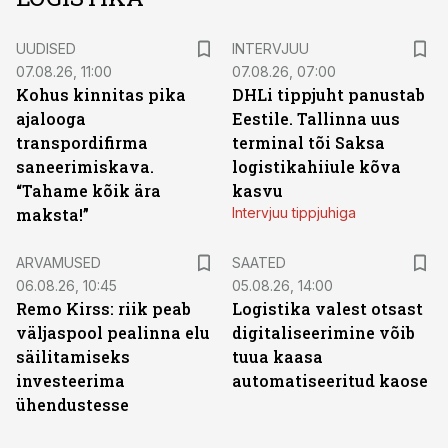
UUDISED
INTERVJUU
07.08.26, 11:00
07.08.26, 07:00
Kohus kinnitas pika
DHLi tippjuht panustab
ajalooga
Eestile. Tallinna uus
transpordifirma
terminal tõi Saksa
saneerimiskava.
logistikahiiule kõva
“Tahame kõik ära
kasvu
maksta!”
Intervjuu tippjuhiga
ARVAMUSED
SAATED
06.08.26, 10:45
05.08.26, 14:00
Remo Kirss: riik peab
Logistika valest otsast
väljaspool pealinna elu
digitaliseerimine võib
säilitamiseks
tuua kaasa
investeerima
automatiseeritud kaose
ühendustesse