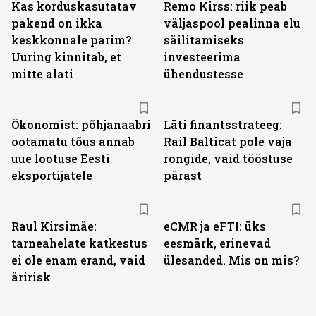
Kas korduskasutatav
Remo Kirss: riik peab
pakend on ikka
väljaspool pealinna elu
keskkonnale parim?
säilitamiseks
Uuring kinnitab, et
investeerima
mitte alati
ühendustesse
Ökonomist: põhjanaabri
Läti finantsstrateeg:
ootamatu tõus annab
Rail Balticat pole vaja
uue lootuse Eesti
rongide, vaid tööstuse
eksportijatele
pärast
Raul Kirsimäe:
eCMR ja eFTI: üks
tarneahelate katkestus
eesmärk, erinevad
ei ole enam erand, vaid
ülesanded. Mis on mis?
äririsk