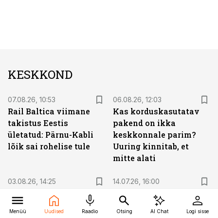
KESKKOND
07.08.26, 10:53
06.08.26, 12:03
Rail Baltica viimane
Kas korduskasutatav
takistus Eestis
pakend on ikka
ületatud: Pärnu-Kabli
keskkonnale parim?
lõik sai rohelise tule
Uuring kinnitab, et
mitte alati
03.08.26, 14:25
14.07.26, 16:00
Uut juhti otsiv Via 3L
Soome ettevõte tegi
ärikasum kosus, aga
sakslastega
Menüü
Uudised
Raadio
Otsing
AI Chat
Logi sisse
joone alla jäi enam kui
miljarditehingu.