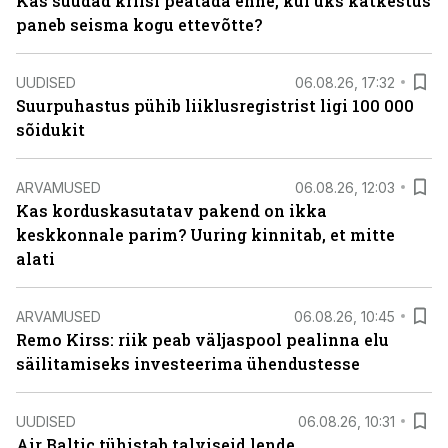
Kas suudad kriisi peatada enne, kui üks katkestus
paneb seisma kogu ettevõtte?
UUDISED
06.08.26, 17:32
Suurpuhastus pühib liiklusregistrist ligi 100 000
sõidukit
ARVAMUSED
06.08.26, 12:03
Kas korduskasutatav pakend on ikka
keskkonnale parim? Uuring kinnitab, et mitte
alati
ARVAMUSED
06.08.26, 10:45
Remo Kirss: riik peab väljaspool pealinna elu
säilitamiseks investeerima ühendustesse
UUDISED
06.08.26, 10:31
Air Baltic tühistab talviseid lende