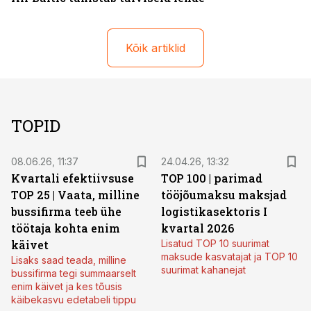
Kõik artiklid
TOPID
08.06.26, 11:37
24.04.26, 13:32
Kvartali efektiivsuse
TOP 100 | parimad
TOP 25 | Vaata, milline
tööjõumaksu maksjad
bussifirma teeb ühe
logistikasektoris I
töötaja kohta enim
kvartal 2026
käivet
Lisatud TOP 10 suurimat
maksude kasvatajat ja TOP 10
Lisaks saad teada, milline
suurimat kahanejat
bussifirma tegi summaarselt
enim käivet ja kes tõusis
käibekasvu edetabeli tippu