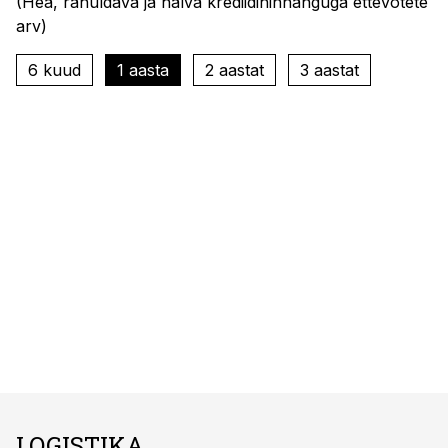
(
Hea, rahuldava ja halva krediidihinnanguga ettevõtete
arv
)
6 kuud
1 aasta
2 aastat
3 aastat
LOGISTIKA