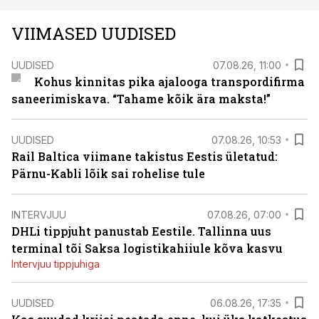
VIIMASED UUDISED
UUDISED
07.08.26, 11:00
Kohus kinnitas pika ajalooga transpordifirma
saneerimiskava. “Tahame kõik ära maksta!”
UUDISED
07.08.26, 10:53
Rail Baltica viimane takistus Eestis ületatud:
Pärnu-Kabli lõik sai rohelise tule
INTERVJUU
07.08.26, 07:00
DHLi tippjuht panustab Eestile. Tallinna uus
terminal tõi Saksa logistikahiiule kõva kasvu
Intervjuu tippjuhiga
UUDISED
06.08.26, 17:35