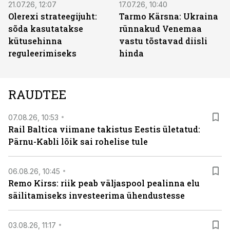
21.07.26, 12:07
17.07.26, 10:40
Olerexi strateegijuht:
Tarmo Kärsna: Ukraina
sõda kasutatakse
rünnakud Venemaa
kütusehinna
vastu tõstavad diisli
reguleerimiseks
hinda
RAUDTEE
07.08.26, 10:53
Rail Baltica viimane takistus Eestis ületatud:
Pärnu-Kabli lõik sai rohelise tule
06.08.26, 10:45
Remo Kirss: riik peab väljaspool pealinna elu
säilitamiseks investeerima ühendustesse
03.08.26, 11:17