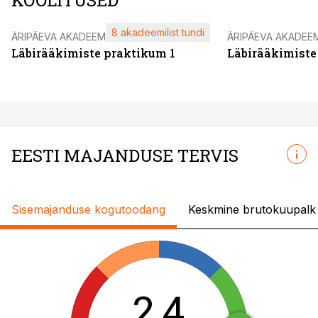
KOOLITUSED
8 akadeemilist tundi
ÄRIPÄEVA AKADEEMIA
ÄRIPÄEVA AKADEE
Läbirääkimiste praktikum 1
Läbirääkimiste
EESTI MAJANDUSE TERVIS
Sisemajanduse kogutoodang
Keskmine brutokuupalk
2,4