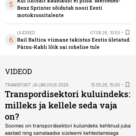
Kui lihtsalt kaubikust ei piisa: Mercedes-
5
Benz Sprinter sõidutab noori Eesti
motokrossitalente
UUDISED
07.08.26, 10:53
6
Rail Baltica viimane takistus Eestis ületatud:
Pärnu-Kabli lõik sai rohelise tule
VIDEOD
TRANSPORT JA LIIKUVUS 2026
15.05.26, 15:00
Transpordisektori kuluindeks:
milleks ja kellele seda vaja
on?
Soomes on transpordisektori kuluindeks kehtinud juba
aastaid ning samalaadse süsteemi kehtestamisega