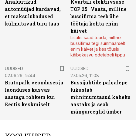
Analüütikud:
Kvartali efektiivsuse
automüüjad kardavad,
TOP 25 | Vaata, milline
et maksulubadused
bussifirma teeb ühe
külmutavad turu taas
töötaja kohta enim
käivet
Lisaks saad teada, milline
bussifirma tegi summaarselt
enim käivet ja kes tõusis
käibekasvu edetabeli tippu
UUDISED
UUDISED
02.06.26, 15:44
27.05.26, 11:08
Brutopalk veonduses ja
Bussijuhtide palgalepe
laonduses kasvas
lukustab
aastaga rohkem kui
miinimumtasud kaheks
Eestis keskmiselt
aastaks ja seab
mängureeglid ümber