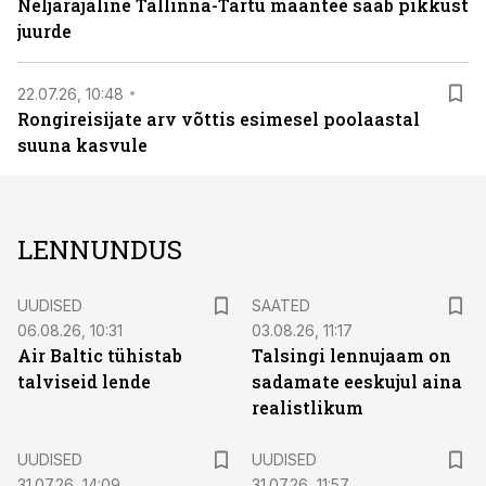
Neljarajaline Tallinna-Tartu maantee saab pikkust
juurde
22.07.26, 10:48
Rongireisijate arv võttis esimesel poolaastal
suuna kasvule
LENNUNDUS
UUDISED
SAATED
06.08.26, 10:31
03.08.26, 11:17
Air Baltic tühistab
Talsingi lennujaam on
talviseid lende
sadamate eeskujul aina
realistlikum
UUDISED
UUDISED
31.07.26, 14:09
31.07.26, 11:57