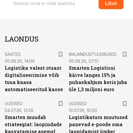
Liitun
LAONDUS
SAATED
MAJANDUSTULEMUSED
05.08.26, 14:00
05.08.26, 07:51
Logistika valest otsast
Smarten Logisticsi
digitaliseerimine võib
käive langes 15% ja
tuua kaasa
puhaskahjum keris juba
automatiseeritud kaose
üle 1,3 miljoni euro
UUDISED
UUDISED
24.07.26, 12:56
13.07.26, 10:00
Smarten muudab
Logistikaturu muutused
strateegiat: laopindade
panevad e-poode oma
kasvatamise asemel
laopidamist ümber