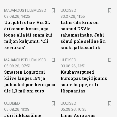
MAJANDUSTULEMUSED
UUDISED
03.08.26, 14:25
30.07.26, 11:55
Uut juhti otsiv Via 3L
Lähis-Ida kriis on
ärikasum kosus, aga
saanud DSVle
joone alla jäi enam kui
rahamasinaks. Juhi
miljon kahjumit. “Oli
sõnul pole selline äri
keerukas”
siiski jätkusuutlik
MAJANDUSTULEMUSED
UUDISED
05.08.26, 07:51
03.08.26, 13:51
Smarten Logisticsi
Kaubavargused
käive langes 15% ja
Euroopas tegid juunis
puhaskahjum keris juba
suure hüppe, eriti
üle 1,3 miljoni euro
Hispaanias
UUDISED
UUDISED
05.08.26, 11:09
05.08.26, 10:35
Jüri liiklussõlme
Linas Agro avas