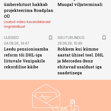
ümberehitust hakkab
Muugal viljaterminali
projekteerima Roadplan
OÜ
Lisatud video kavandatavast
ringristmikust
ST
UUDISED
SISUTURUNDUS
04.08.26, 14:47
29.06.26, 15:49
Leedu pensionisamba
Rohkem kui kümme
reform tõi DHL-iga
aastat ühisel teel. DHL
liituvale Venipakile
ja Mercedes-Benz
rekordilise käibe
ehitavad usaldust iga
saadetisega