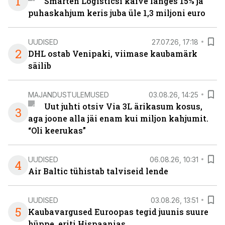
1
Smarten Logisticsi käive langes 15% ja
puhaskahjum keris juba üle 1,3 miljoni euro
UUDISED
27.07.26, 17:18
2
DHL ostab Venipaki, viimase kaubamärk
säilib
MAJANDUSTULEMUSED
03.08.26, 14:25
Uut juhti otsiv Via 3L ärikasum kosus,
3
aga joone alla jäi enam kui miljon kahjumit.
“Oli keerukas”
UUDISED
06.08.26, 10:31
4
Air Baltic tühistab talviseid lende
UUDISED
03.08.26, 13:51
5
Kaubavargused Euroopas tegid juunis suure
hüppe, eriti Hispaanias