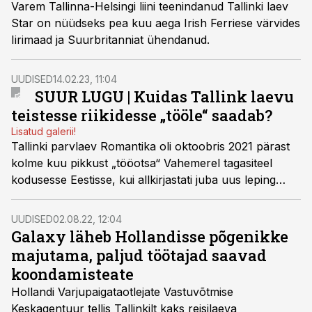
Varem Tallinna-Helsingi liini teenindanud Tallinki laev
Star on nüüdseks pea kuu aega Irish Ferriese värvides
Iirimaad ja Suurbritanniat ühendanud.
UUDISED
14.02.23, 11:04
SUUR LUGU | Kuidas Tallink laevu
teistesse riikidesse „tööle“ saadab?
Lisatud galerii!
Tallinki parvlaev Romantika oli oktoobris 2021 pärast
kolme kuu pikkust „tööotsa“ Vahemerel tagasiteel
kodusesse Eestisse, kui allkirjastati juba uus leping
majutusteenuse pakkumiseks ÜRO kliimakonverentsil
COP26. Laev pööras viimasel minutil vööri Šotimaa
UUDISED
02.08.22, 12:04
poole ning Tallinkile jäid vaid loetud päevad
Galaxy läheb Hollandisse põgenikke
meeskonna komplekteerimiseks ja ettevalmistuseks.
majutama, paljud töötajad saavad
koondamisteate
Hollandi Varjupaigataotlejate Vastuvõtmise
Keskagentuur tellis Tallinkilt kaks reisilaeva