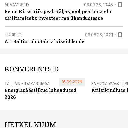
ARVAMUSED
06.08.26, 10:45
Remo Kirss: riik peab väljaspool pealinna elu
säilitamiseks investeerima ühendustesse
UUDISED
06.08.26, 10:31
Air Baltic tühistab talviseid lende
KONVERENTSID
16.09.2026
TALLINN - IDA-VIRUMAA
ENERGIA AVASTUS
Energiasäästlikud lahendused
Kriisikindluse
2026
HETKEL KUUM