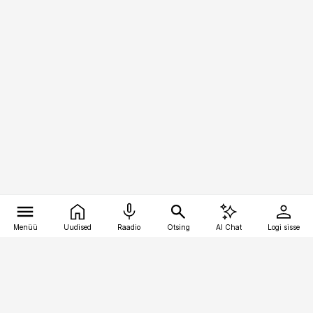
Menüü
Uudised
Raadio
Otsing
AI Chat
Logi sisse
Vana-Lõuna 39/1, 19094 Tallinn
(+372) 667 0111