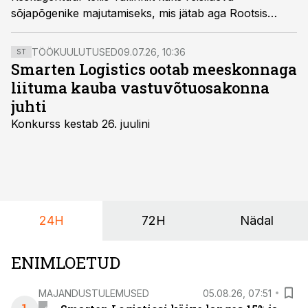
sõjapõgenike majutamiseks, mis jätab aga Rootsis
teenistuseta enam kui veerandtuhat Galaxy
teenindavat töötajat.
TÖÖKUULUTUSED
09.07.26, 10:36
ST
Smarten Logistics ootab meeskonnaga
liituma kauba vastuvõtuosakonna
juhti
Konkurss kestab 26. juulini
24H
72H
Nädal
ENIMLOETUD
MAJANDUSTULEMUSED
05.08.26, 07:51