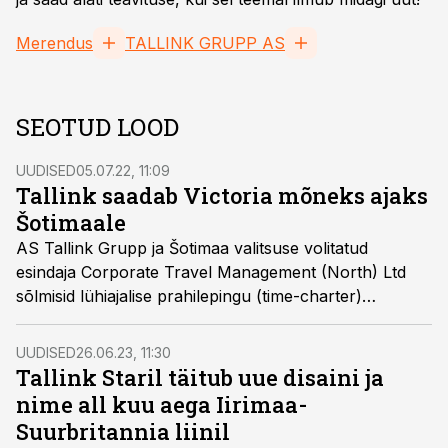
Merendus
TALLINK GRUPP AS
SEOTUD LOOD
UUDISED
05.07.22, 11:09
Tallink saadab Victoria mõneks ajaks
Šotimaale
AS Tallink Grupp ja Šotimaa valitsuse volitatud
esindaja Corporate Travel Management (North) Ltd
sõlmisid lühiajalise prahilepingu (time-charter)
reisilaeva Victoria I prahtimiseks.
UUDISED
26.06.23, 11:30
Tallink Staril täitub uue disaini ja
nime all kuu aega Iirimaa-
Suurbritannia liinil