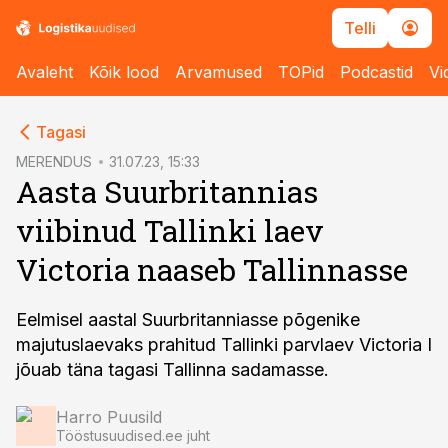
Telli
Avaleht
Kõik lood
Arvamused
TOPid
Podcastid
Vi
cebook
Tagasi
Twitter)
MERENDUS
31.07.23, 15:33
Aasta Suurbritannias
kedIn
viibinud Tallinki laev
ail
Victoria naaseb Tallinnasse
k
Eelmisel aastal Suurbritanniasse põgenike
majutuslaevaks prahitud Tallinki parvlaev Victoria I
jõuab täna tagasi Tallinna sadamasse.
Harro Puusild
Tööstusuudised.ee juht