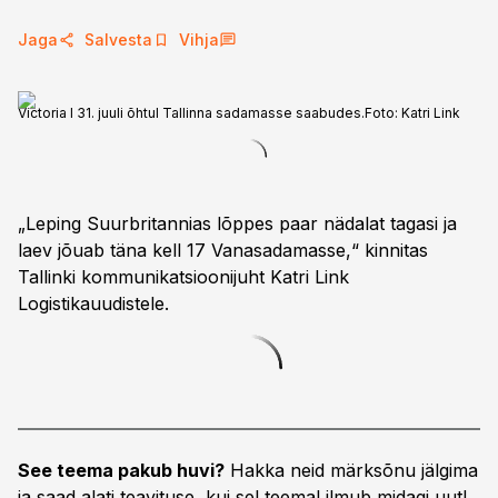
Jaga
Salvesta
Vihja
Victoria I 31. juuli õhtul Tallinna sadamasse saabudes.
Foto:
Katri Link
„Leping Suurbritannias lõppes paar nädalat tagasi ja
laev jõuab täna kell 17 Vanasadamasse,“ kinnitas
Tallinki kommunikatsioonijuht Katri Link
Logistikauudistele.
See teema pakub huvi?
Hakka neid märksõnu jälgima
ja saad alati teavituse, kui sel teemal ilmub midagi uut!