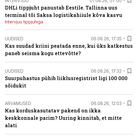
INTERVJUU
07.08.26, 07:00
DHLi tippjuht panustab Eestile. Tallinna uus
terminal tõi Saksa logistikahiiule kõva kasvu
Intervjuu tippjuhiga
UUDISED
06.08.26, 17:35
Kas suudad kriisi peatada enne, kui üks katkestus
paneb seisma kogu ettevõtte?
UUDISED
06.08.26, 17:32
Suurpuhastus pühib liiklusregistrist ligi 100 000
sõidukit
ARVAMUSED
06.08.26, 12:03
Kas korduskasutatav pakend on ikka
keskkonnale parim? Uuring kinnitab, et mitte
alati