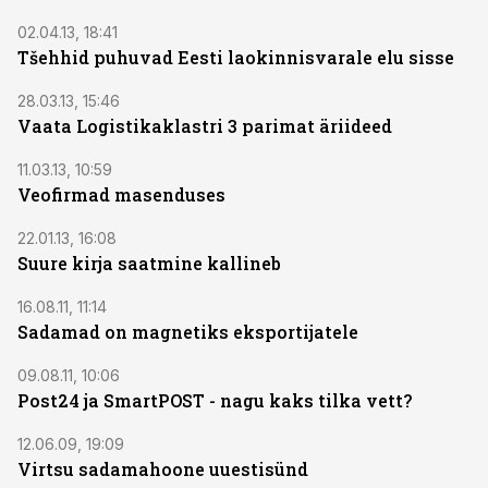
02.04.13, 18:41
Tšehhid puhuvad Eesti laokinnisvarale elu sisse
28.03.13, 15:46
Vaata Logistikaklastri 3 parimat äriideed
11.03.13, 10:59
Veofirmad masenduses
22.01.13, 16:08
Suure kirja saatmine kallineb
16.08.11, 11:14
Sadamad on magnetiks eksportijatele
09.08.11, 10:06
Post24 ja SmartPOST - nagu kaks tilka vett?
12.06.09, 19:09
Virtsu sadamahoone uuestisünd