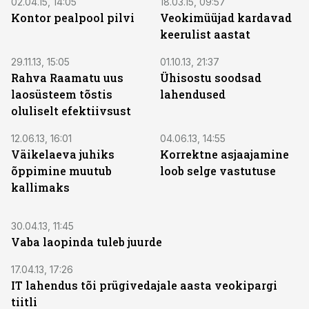
02.04.15, 14:05
18.03.15, 09:57
Kontor pealpool pilvi
Veokimüüjad kardavad
keerulist aastat
29.11.13, 15:05
01.10.13, 21:37
Rahva Raamatu uus
Ühisostu soodsad
laosüsteem tõstis
lahendused
oluliselt efektiivsust
12.06.13, 16:01
04.06.13, 14:55
Väikelaeva juhiks
Korrektne asjaajamine
õppimine muutub
loob selge vastutuse
kallimaks
30.04.13, 11:45
Vaba laopinda tuleb juurde
17.04.13, 17:26
IT lahendus tõi prügivedajale aasta veokipargi
tiitli