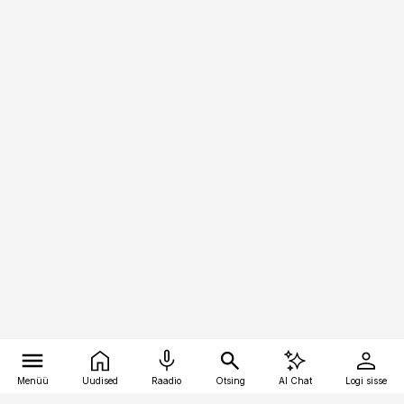
Menüü
Uudised
Raadio
Otsing
AI Chat
Logi sisse