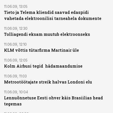
11.06.09, 13:05
Tieto ja Telema kliendid saavad edaspidi
vahetada elektroonilisi tarneahela dokumente
11.06.09, 12:30
Tolliagendi eksam muutub elektroonseks
11.06.09, 12:10
KLM võttis tütarfirma Martinair üle
11.06.09, 12:05
Kolm Airbusi tegid hädamaandumise
11.06.09, 11:03
Metrootöötajate streik halvas Londoni elu
11.06.09, 10:04
Lennuõnnetuse Eesti ohver käis Brasiilias head
tegemas