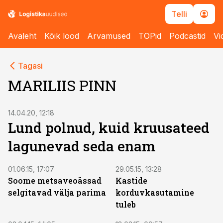
Telli
Avaleht
Kõik lood
Arvamused
TOPid
Podcastid
Vi
Tagasi
MARILIIS PINN
14.04.20, 12:18
Lund polnud, kuid kruusateed
lagunevad seda enam
01.06.15, 17:07
29.05.15, 13:28
Soome metsaveoässad
Kastide
selgitavad välja parima
korduvkasutamine
tuleb