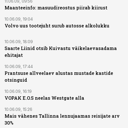
11.06.09, 09:56
Maanteeinfo: masuudireostus piirab kiirust
10.06.09, 19:04
Volvo uus tootejuht surub autosse alkolukku
10.06.09, 18:09
Saarte Liinid otsib Kuivastu väikelaevasadama
ehitajat
10.06.09, 17:44
Prantsuse allveelaev alustas mustade kastide
otsinguid
10.06.09, 16:19
VOPAK E.O.S neelas Westgate alla
10.06.09, 15:26
Mais vähenes Tallinna lennujaamas reisijate arv
30%