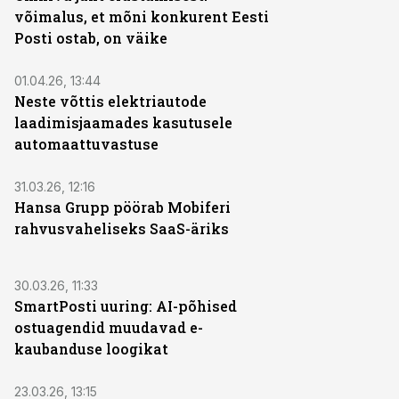
võimalus, et mõni konkurent Eesti
Posti ostab, on väike
01.04.26, 13:44
Neste võttis elektriautode
laadimisjaamades kasutusele
automaattuvastuse
31.03.26, 12:16
Hansa Grupp pöörab Mobiferi
rahvusvaheliseks SaaS-äriks
30.03.26, 11:33
SmartPosti uuring: AI-põhised
ostuagendid muudavad e-
kaubanduse loogikat
23.03.26, 13:15