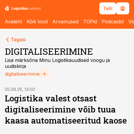
Telli
Avaleht
Kõik lood
Arvamused
TOPid
Podcastid
Vi
Tagasi
DIGITALISEERIMINE
Lisa märksõna Minu Logistikauudised voogu ja
uudiskirja
digitaliseerimine
05.08.26, 14:00
Logistika valest otsast
digitaliseerimine võib tuua
kaasa automatiseeritud kaose