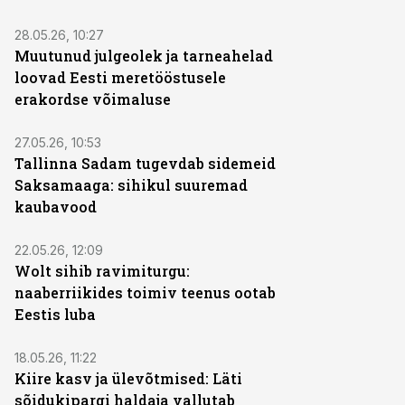
28.05.26, 10:27
Muutunud julgeolek ja tarneahelad
loovad Eesti meretööstusele
erakordse võimaluse
27.05.26, 10:53
Tallinna Sadam tugevdab sidemeid
Saksamaaga: sihikul suuremad
kaubavood
22.05.26, 12:09
Wolt sihib ravimiturgu:
naaberriikides toimiv teenus ootab
Eestis luba
18.05.26, 11:22
Kiire kasv ja ülevõtmised: Läti
sõidukipargi haldaja vallutab