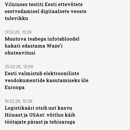
Vilniuses testiti Eesti ettevõtete
eestvedamisel digitaalsete veoste
tulevikku
17.03.26, 15:26
Muutuva teabega infotabloodel
hakati edastama Waze’i
ohuteavitusi
25.02.26, 13:09
Eesti valmistub elektrooniliste
veodokumentide kasutamiseks üle
Euroopa
19.02.26, 10:39
Logistikaäri otsib uut kasvu
Hiinast ja USAst: võitlus käib
töötajate pärast ja tehisaruga