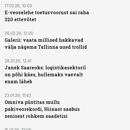
17.02.26, 10:03
E-veoselehe toetusvoorust sai raha
320 ettevõtet
05.02.26, 12:26
Galerii: vaata millised hakkavad
välja nägema Tallinna uued trollid
28.01.26, 12:41
Janek Saareoks: logistikasektoril
on põhi käes, hullemaks vaevalt
enam läheb
23.01.26, 11:43
Omniva püstitas mullu
pakiveorekordi, Hiinast saabus
senisest rohkem saadetisi
15.01.26, 13:09