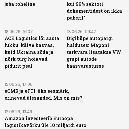
juba roheline
kui 99% sektori
dokumentidest on ikka
paberil”
18.06.26, 16:07
18.06.26, 09:42
ACE Logistics lõi aasta
Digihüpe autopargi
lukku: käive kasvas,
halduses: Maponi
kuid Ukraina sõda ja
tarkvara lisatakse VW
nõrk turg hoiavad
grupi autode
pidurit peal
baasvarustusse
15.06.26, 17:00
eCMR ja eFTI: üks eesmärk,
erinevad ülesanded. Mis on mis?
12.06.26, 13:49
Amazon investeerib Euroopa
logistikavõrku üle 10 miljardi euro