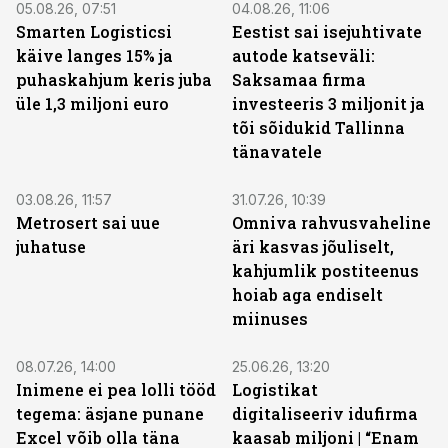
05.08.26, 07:51
04.08.26, 11:06
Smarten Logisticsi
Eestist sai isejuhtivate
käive langes 15% ja
autode katseväli:
puhaskahjum keris juba
Saksamaa firma
üle 1,3 miljoni euro
investeeris 3 miljonit ja
tõi sõidukid Tallinna
tänavatele
03.08.26, 11:57
31.07.26, 10:39
Metrosert sai uue
Omniva rahvusvaheline
juhatuse
äri kasvas jõuliselt,
kahjumlik postiteenus
hoiab aga endiselt
miinuses
08.07.26, 14:00
25.06.26, 13:20
Inimene ei pea lolli tööd
Logistikat
tegema: äsjane punane
digitaliseeriv idufirma
Excel võib olla täna
kaasab miljoni | “Enam