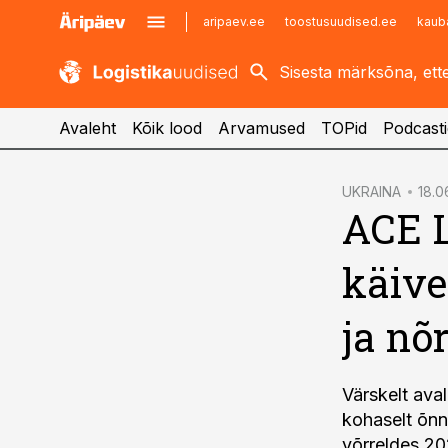
aripaev.ee
toostusuudised.ee
kaub
kaubandus.ee
imelineajalugu.ee
kinnisvarauudised.ee
imelineteadus.ee
Avaleht
Kõik lood
Arvamused
TOPid
Podcasti
cebook
UKRAINA
18.0
ACE L
Twitter)
kedIn
käive
ail
ja nõ
k
Värskelt ava
kohaselt õnn
võrreldes 20