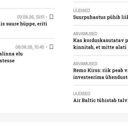
UUDISED
Suurpuhastus pühib liik
03.08.26, 13:51
s suure hüppe, eriti
ARVAMUSED
Kas korduskasutatav p
kinnitab, et mitte alati
06.08.26, 10:45
alinna elu
stesse
ARVAMUSED
Remo Kirss: riik peab v
investeerima ühendust
UUDISED
Air Baltic tühistab talv