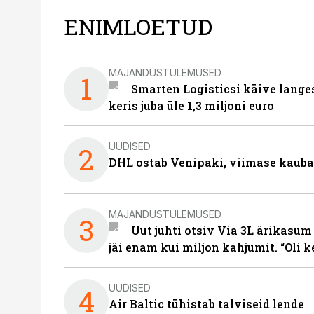
ENIMLOETUD
MAJANDUSTULEMUSED
1
Smarten Logisticsi käive lange
keris juba üle 1,3 miljoni euro
UUDISED
2
DHL ostab Venipaki, viimase kauba
MAJANDUSTULEMUSED
3
Uut juhti otsiv Via 3L ärikasum
jäi enam kui miljon kahjumit. “Oli 
UUDISED
4
Air Baltic tühistab talviseid lende