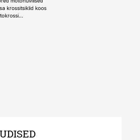
ored motohuvilised
a krossitsiklid koos
tokrossi
UDISED