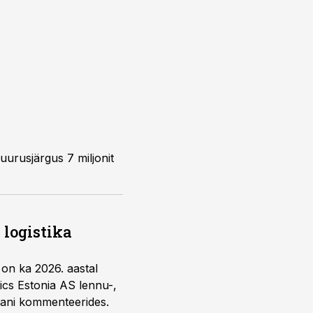
suurusjärgus 7 miljonit
 logistika
u on ka 2026. aastal
tics Estonia AS lennu-,
laani kommenteerides.