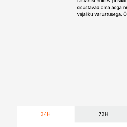
Distantsi hoidev püsik
sisustavad oma aega nu
vajaliku varustusega. 
maailmameistrivõistluse
24H
72H