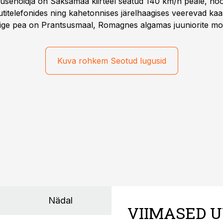
iirusehoidja on Saksamaa kiirteel seatud 140 km/h peale, no
titelefonides ning kahetonnises järelhaagises veerevad kaas
Õige pea on Prantsusmaal, Romagnes algamas juuniorite mo
d.
Kuva rohkem Seotud lugusid
Nädal
VIIMASED U