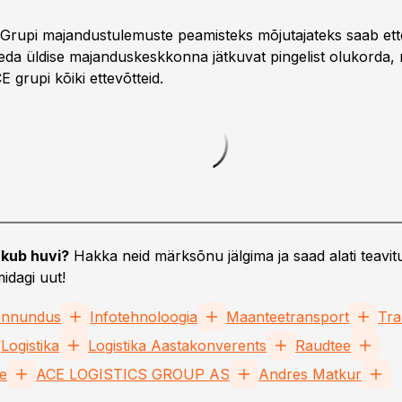
 Grupi majandustulemuste peamisteks mõjutajateks saab ett
eda üldise majanduskeskkonna jätkuvat pingelist olukorda,
E grupi kõiki ettevõtteid.
kub huvi?
Hakka neid märksõnu jälgima ja saad alati teavitu
idagi uut!
ennundus
Infotehnoloogia
Maanteetransport
Tra
Logistika
Logistika Aastakonverents
Raudtee
ne
ACE LOGISTICS GROUP AS
Andres Matkur