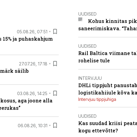
UUDISED
Kohus kinnitas pik
saneerimiskava. “Taha
05.08.26, 07:51
s 15% ja puhaskahjum
UUDISED
Rail Baltica viimane ta
rohelise tule
27.07.26, 17:18
märk säilib
INTERVJUU
DHLi tippjuht panustab 
logistikahiiule kõva k
03.08.26, 14:25
Intervjuu tippjuhiga
 kosus, aga joone alla
keerukas”
UUDISED
Kas suudad kriisi peat
06.08.26, 10:31
kogu ettevõtte?