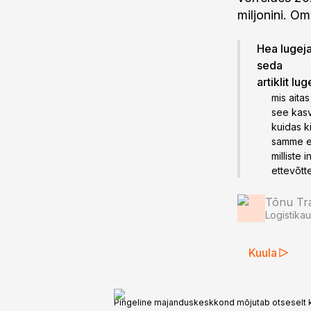
miljonini. O
Hea lugeja!
seda
artiklit lu
mis aita
see kasv
kuidas k
samme et
milliste
ettevõtt
Tõnu T
Logistika
Kuula
Pingeline majanduskeskkond mõjutab otseselt kõ