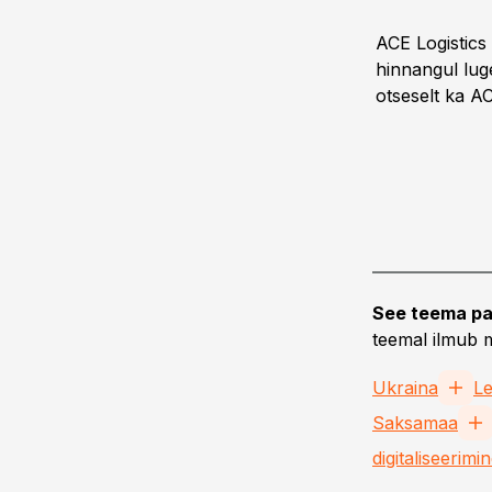
ACE Logistics
hinnangul lug
otseselt ka AC
See teema pa
teemal ilmub m
Ukraina
L
Saksamaa
digitaliseerimi