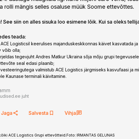
ma rolli mängis selles osaluse müük Soome ettevõttes.
 See siin on alles sisuka loo esimene lõik. Kui sa oleks tellij
gedes teada:
s ACE Logisticsil keerulises majanduskeskkonnas käivet kasvatada ja k
 võib olla;
irjeldas tegevjuht Andres Matkur Ukraina sõja mõju grupi tegevusele j
tevõte seal edasi plaanib;
 investeeringutega valmistub ACE Logistics järgmiseks kasvufaasi ja 
ele Kaunase terminali käivitamine.
ramm
uudised.ee juht
Jaga
Salvesta
Vihja
iki ACE Logistics Grupi ettevõtteid.
Foto:
IRMANTAS GELUNAS