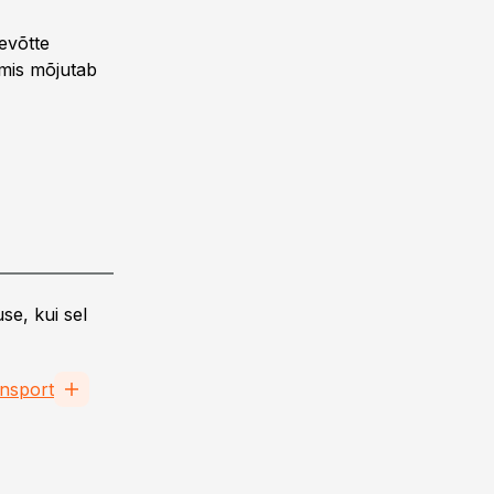
evõtte
 mis mõjutab
se, kui sel
nsport