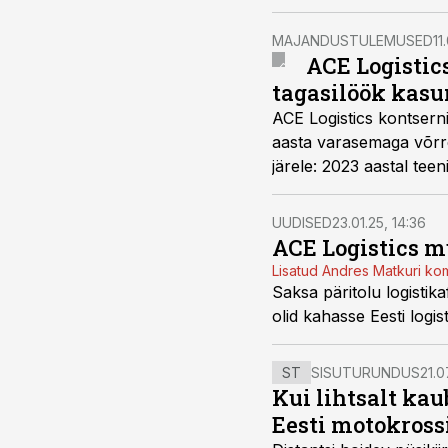
MAJANDUSTULEMUSED
11
ACE Logistic
tagasilöök kas
ACE Logistics kontserni
aasta varasemaga võrre
järele: 2023 aastal teen
UUDISED
23.01.25, 14:36
ACE Logistics m
Lisatud Andres Matkuri k
Saksa päritolu logistik
olid kahasse Eesti logi
ST
SISUTURUNDUS
21.0
Kui lihtsalt kau
Eesti motokross