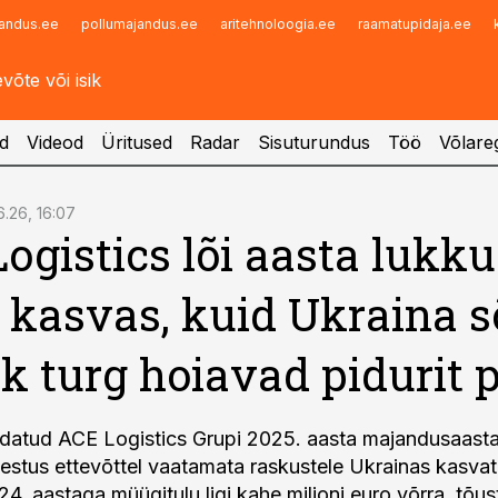
andus.ee
pollumajandus.ee
aritehnoloogia.ee
raamatupidaja.ee
Infopank
Radar
d
Videod
Üritused
Radar
Sisuturundus
Töö
Võlareg
6.26, 16:07
ogistics lõi aasta lukku
 kasvas, kuid Ukraina 
rk turg hoiavad pidurit 
ldatud ACE Logistics Grupi 2025. aasta majandusaast
estus ettevõttel vaatamata raskustele Ukrainas kasva
24. aastaga müügitulu ligi kahe miljoni euro võrra, tõu