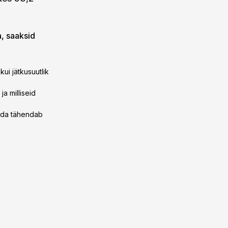
a, saaksid
ui jätkusuutlik
a milliseid
mida tähendab