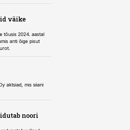
uid väike
e tõusis 2024. aastal
is anti õige pisut
urot.
 aktsiad, mis siiani
õidutab noori