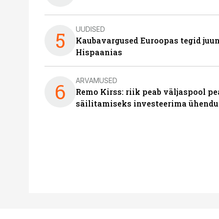
UUDISED
5
Kaubavargused Euroopas tegid juuni
Hispaanias
ARVAMUSED
6
Remo Kirss: riik peab väljaspool pe
säilitamiseks investeerima ühendu