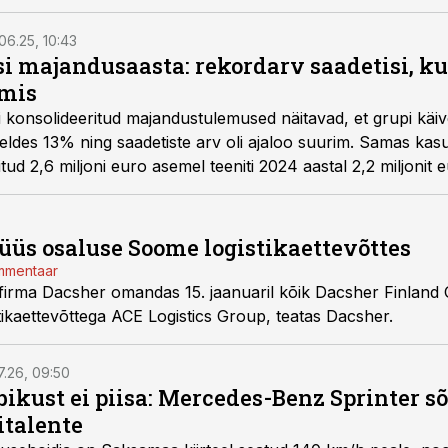
.06.25, 10:43
si majandusaasta: rekordarv saadetisi, k
umis
 konsolideeritud majandustulemused näitavad, et grupi käiv
ldes 13% ning saadetiste arv oli ajaloo suurim. Samas kasum
itud 2,6 miljoni euro asemel teeniti 2024 aastal 2,2 miljonit e
üüs osaluse Soome logistikaettevõttes
ommentaar
afirma Dacsher omandas 15. jaanuaril kõik Dacsher Finland Oy
stikaettevõttega ACE Logistics Group, teatas Dacsher.
7.26, 09:50
bikust ei piisa: Mercedes-Benz Sprinter s
italente