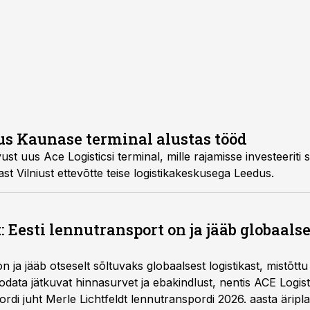
uus Kaunase terminal alustas tööd
st uus Ace Logisticsi terminal, mille rajamisse investeeriti 
st Vilniust ettevõtte teise logistikakeskusega Leedus.
: Eesti lennutransport on ja jääb globaalse
n ja jääb otseselt sõltuvaks globaalsest logistikast, mistõtt
oodata jätkuvat hinnasurvet ja ebakindlust, nentis ACE Logis
rdi juht Merle Lichtfeldt lennutranspordi 2026. aasta ärip