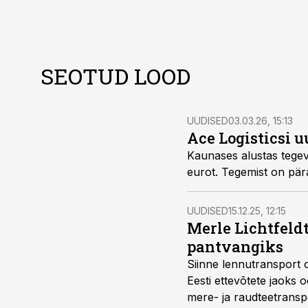
SEOTUD LOOD
UUDISED
03.03.26, 15:13
Ace Logisticsi 
Kaunases alustas tegevu
eurot. Tegemist on pära
UUDISED
15.12.25, 12:15
Merle Lichtfeldt
pantvangiks
Siinne lennutransport o
Eesti ettevõtete jaoks 
mere- ja raudteetranspo