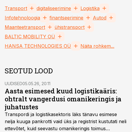
Transport
digitaliseerimine
Logistika
Infotehnoloogia
finantseerimine
Autod
Maanteetransport
ühistransport
BALTIC MOBILITY OÜ
HANSA TECHNOLOGIES OÜ
Näita rohkem...
SEOTUD LOOD
UUDISED
05.05.26, 20:11
Aasta esimesed kuud logistikaäris:
ohtralt vangerdusi omanikeringis ja
juhatustes
Transpordi ja logistikasektoris läks tänavu esimese
nelja kuuga pankrotti vaid üks ja registrist kustutati neli
ettevõtet, kuid seevastu omanikeringis toimus