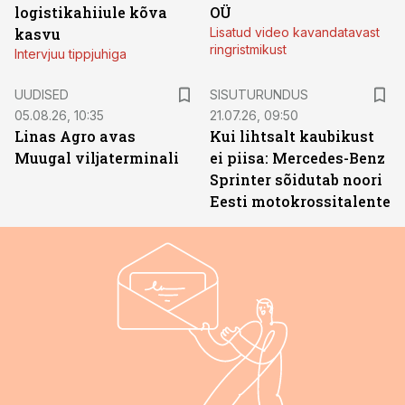
logistikahiiule kõva
OÜ
kasvu
Lisatud video kavandatavast
ringristmikust
Intervjuu tippjuhiga
ST
UUDISED
SISUTURUNDUS
05.08.26, 10:35
21.07.26, 09:50
Linas Agro avas
Kui lihtsalt kaubikust
Muugal viljaterminali
ei piisa: Mercedes-Benz
Sprinter sõidutab noori
Eesti motokrossitalente