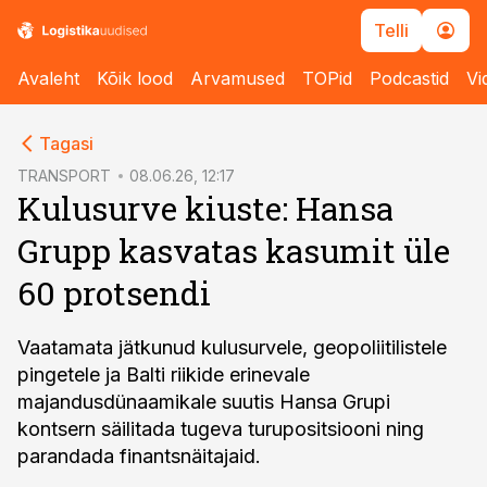
Telli
Avaleht
Kõik lood
Arvamused
TOPid
Podcastid
Vi
cebook
Tagasi
Twitter)
TRANSPORT
08.06.26, 12:17
Kulusurve kiuste: Hansa
kedIn
Grupp kasvatas kasumit üle
ail
60 protsendi
k
Vaatamata jätkunud kulusurvele, geopoliitilistele
pingetele ja Balti riikide erinevale
majandusdünaamikale suutis Hansa Grupi
kontsern säilitada tugeva turupositsiooni ning
parandada finantsnäitajaid.