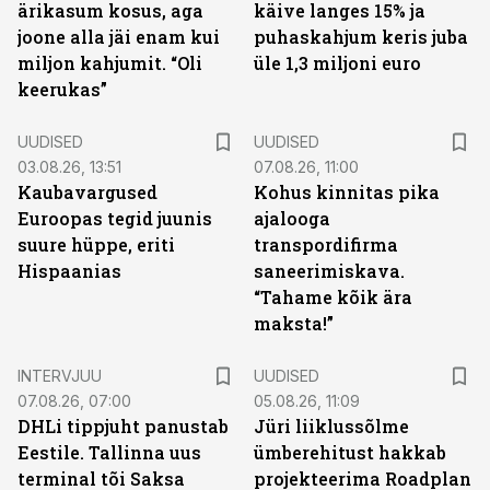
ärikasum kosus, aga
käive langes 15% ja
joone alla jäi enam kui
puhaskahjum keris juba
miljon kahjumit. “Oli
üle 1,3 miljoni euro
keerukas”
UUDISED
UUDISED
03.08.26, 13:51
07.08.26, 11:00
Kaubavargused
Kohus kinnitas pika
Euroopas tegid juunis
ajalooga
suure hüppe, eriti
transpordifirma
Hispaanias
saneerimiskava.
“Tahame kõik ära
maksta!”
INTERVJUU
UUDISED
07.08.26, 07:00
05.08.26, 11:09
DHLi tippjuht panustab
Jüri liiklussõlme
Eestile. Tallinna uus
ümberehitust hakkab
terminal tõi Saksa
projekteerima Roadplan