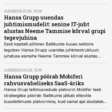
vangerdusi ligi veerandsajas ettevõttes, juhatuse
koosseis muutus enam kui 40 ettevõttes.
UUDISED
15.01.26, 13:09
Hansa Grupp uuendas
juhtimismudelit: senine IT-juht
alustas Neeme Tammise kõrval grupi
tegevjuhina
Eesti kapitalil põhinev Baltikumis kuues sektoris
tegutsev Hansa Grupp uuendas juhtimisstruktuuri:
juhatuse esimehe Neeme Tammise kõrval alustas
tegevjuhina senine IT-juht Rait Randrüüt, kelle
ametikohaga ühendatakse nii operatiivjuhi kui IT-juhi
UUDISED
31.03.26, 12:16
vastutusvaldkonnad.
Hansa Grupp pöörab Mobiferi
rahvusvaheliseks SaaS-äriks
Hansa Grupi tellimusvedude platvorm Mobifer teeb
strateegilise pöörde: Baltikumis jätkab ettevõte
bussitellimuste platvormina, kuid samal ajal alustatakse
jõulist sisenemist Euroopa turule Mobiferi SaaS-