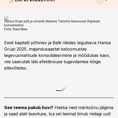
Hansa Grupi juht ja omanik Neeme Tammis tänavusel Äriplaani
konverentsil.
Foto:
Raul Mee
Eesti kapitalil põhinev ja Balti riikides tegutseva Hansa
Grupi 2025. majandusaastat iseloomustas
tegevusmahtude konsolideerimine ja mõõdukas kasv,
mis saavutati läbi efektiivsuse tugevdamise kõigis
ettevõtetes.
See teema pakub huvi?
Hakka neid märksõnu jälgima
ja saad alati teavituse, kui sel teemal ilmub midagi uut!