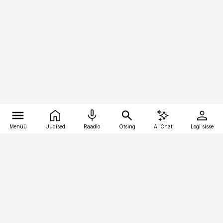
Menüü
Uudised
Raadio
Otsing
AI Chat
Logi sisse
Vana-Lõuna 39/1, 19094 Tallinn
(+372) 667 0111
logistikauudised@logistikauudised.ee