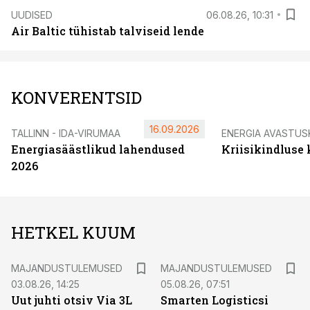
UUDISED
06.08.26, 10:31
Air Baltic tühistab talviseid lende
KONVERENTSID
16.09.2026
TALLINN - IDA-VIRUMAA
ENERGIA AVASTUS
Energiasäästlikud lahendused
Kriisikindluse
2026
HETKEL KUUM
MAJANDUSTULEMUSED
MAJANDUSTULEMUSED
03.08.26, 14:25
05.08.26, 07:51
Uut juhti otsiv Via 3L
Smarten Logisticsi