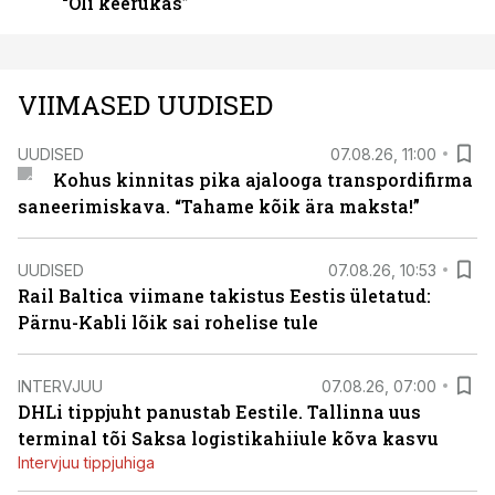
“Oli keerukas”
VIIMASED UUDISED
UUDISED
07.08.26, 11:00
Kohus kinnitas pika ajalooga transpordifirma
saneerimiskava. “Tahame kõik ära maksta!”
UUDISED
07.08.26, 10:53
Rail Baltica viimane takistus Eestis ületatud:
Pärnu-Kabli lõik sai rohelise tule
INTERVJUU
07.08.26, 07:00
DHLi tippjuht panustab Eestile. Tallinna uus
terminal tõi Saksa logistikahiiule kõva kasvu
Intervjuu tippjuhiga