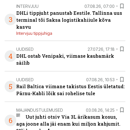
INTERVJUU
07.08.26, 07:00
DHLi tippjuht panustab Eestile. Tallinna uus
3
terminal tõi Saksa logistikahiiule kõva
kasvu
Intervjuu tippjuhiga
UUDISED
27.07.26, 17:18
4
DHL ostab Venipaki, viimase kaubamärk
säilib
UUDISED
07.08.26, 10:53
5
Rail Baltica viimane takistus Eestis ületatud:
Pärnu-Kabli lõik sai rohelise tule
MAJANDUSTULEMUSED
03.08.26, 14:25
Uut juhti otsiv Via 3L ärikasum kosus,
6
aga joone alla jäi enam kui miljon kahjumit.