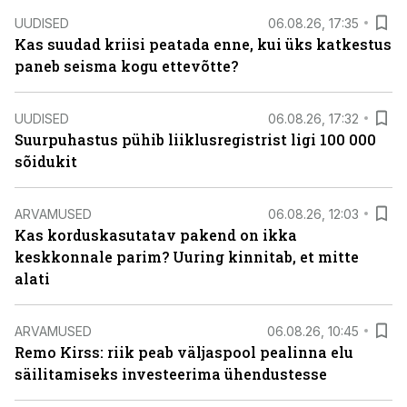
UUDISED
06.08.26, 17:35
Kas suudad kriisi peatada enne, kui üks katkestus
paneb seisma kogu ettevõtte?
UUDISED
06.08.26, 17:32
Suurpuhastus pühib liiklusregistrist ligi 100 000
sõidukit
ARVAMUSED
06.08.26, 12:03
Kas korduskasutatav pakend on ikka
keskkonnale parim? Uuring kinnitab, et mitte
alati
ARVAMUSED
06.08.26, 10:45
Remo Kirss: riik peab väljaspool pealinna elu
säilitamiseks investeerima ühendustesse