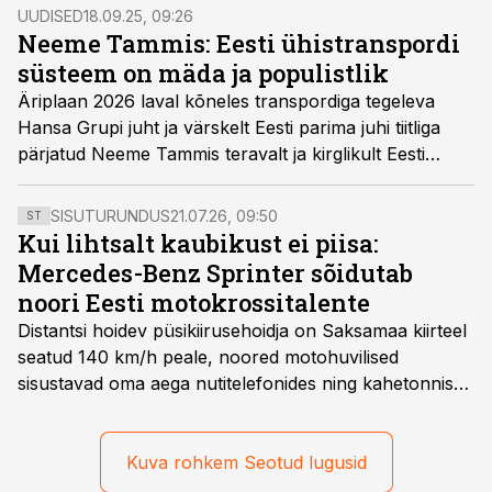
tarkvaralahendusega, mille eesmärk on digitaliseerida
UUDISED
18.09.25, 09:26
tellimus- ja regulaarvedude korraldust.
Neeme Tammis: Eesti ühistranspordi
süsteem on mäda ja populistlik
Äriplaan 2026 laval kõneles transpordiga tegeleva
Hansa Grupi juht ja värskelt Eesti parima juhi tiitliga
pärjatud Neeme Tammis teravalt ja kirglikult Eesti
ühistranspordi seisust. Tema sõnum oli selge: süsteem
on killustunud, poliitikute poolt manipuleeritav ja
SISUTURUNDUS
21.07.26, 09:50
ST
reisijakeskne lähenemine puudub.
Kui lihtsalt kaubikust ei piisa:
Mercedes-Benz Sprinter sõidutab
noori Eesti motokrossitalente
Distantsi hoidev püsikiirusehoidja on Saksamaa kiirteel
seatud 140 km/h peale, noored motohuvilised
sisustavad oma aega nutitelefonides ning kahetonnises
järelhaagises veerevad kaasa krossitsiklid koos vajaliku
varustusega. Õige pea on Prantsusmaal, Romagnes
algamas juuniorite motokrossi
Kuva rohkem Seotud lugusid
maailmameistrivõistlused.