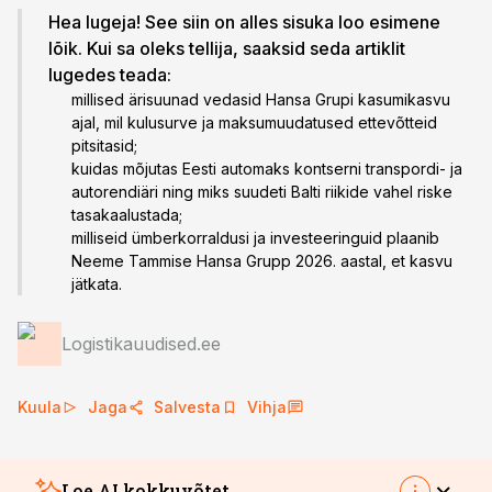
Hea lugeja! See siin on alles sisuka loo esimene
lõik. Kui sa oleks tellija, saaksid seda artiklit
lugedes teada:
millised ärisuunad vedasid Hansa Grupi kasumikasvu
ajal, mil kulusurve ja maksumuudatused ettevõtteid
pitsitasid;
kuidas mõjutas Eesti automaks kontserni transpordi- ja
autorendiäri ning miks suudeti Balti riikide vahel riske
tasakaalustada;
milliseid ümberkorraldusi ja investeeringuid plaanib
Neeme Tammise Hansa Grupp 2026. aastal, et kasvu
jätkata.
Logistikauudised.ee
Kuula
Jaga
Salvesta
Vihja
Loe AI kokkuvõtet