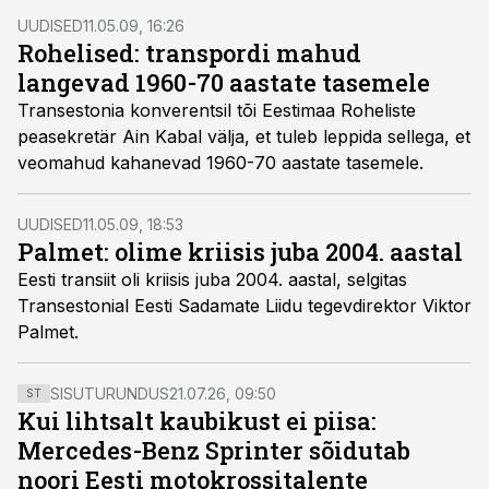
UUDISED
11.05.09, 16:26
Rohelised: transpordi mahud
langevad 1960-70 aastate tasemele
Transestonia konverentsil tõi Eestimaa Roheliste
peasekretär Ain Kabal välja, et tuleb leppida sellega, et
veomahud kahanevad 1960-70 aastate tasemele.
UUDISED
11.05.09, 18:53
Palmet: olime kriisis juba 2004. aastal
Eesti transiit oli kriisis juba 2004. aastal, selgitas
Transestonial Eesti Sadamate Liidu tegevdirektor Viktor
Palmet.
SISUTURUNDUS
21.07.26, 09:50
ST
Kui lihtsalt kaubikust ei piisa:
Mercedes-Benz Sprinter sõidutab
noori Eesti motokrossitalente