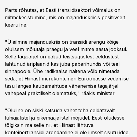
Parts rõhutas, et Eesti transiidisektori võimalus on
mitmekesistumine, mis on majanduskriisis positiivselt
keeruline.
"Üleilmne majanduskriis on transiidi arengu kõige
olulisem mõjutaja praegu ja veel mitme aasta jooksul.
Selle tagajärjel on paljud teistsugustest eeldustest
lähtunud äriplaanid kas juba paberihundis või teel
sinnapoole. Ühe radikaalse näitena võib nimetada
seda, et Hiinast merekonteineri Euroopasse vedamise
tasu langes kaubamahtude vähenemise tagajärjel
vahepeal praktiliselt olematuks," rääkis minister.
"Oluline on siiski katsuda vahet teha eeldatavalt
lühiajalistel ja pikemaajalistel mõjudel. Eesti oludesse
tõlgiksin ma selle nii, et Hiinast lähtuva
konteinertransiidi arendamine ei ole ilmselt sisutu idee,