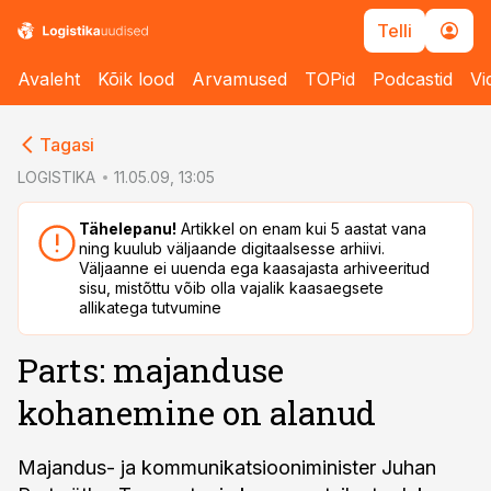
Telli
Avaleht
Kõik lood
Arvamused
TOPid
Podcastid
Vi
cebook
cebook
Tagasi
Twitter)
Twitter)
LOGISTIKA
11.05.09, 13:05
kedIn
kedIn
Tähelepanu!
Artikkel on enam kui 5 aastat vana
ning kuulub väljaande digitaalsesse arhiivi.
ail
ail
Väljaanne ei uuenda ega kaasajasta arhiveeritud
sisu, mistõttu võib olla vajalik kaasaegsete
k
k
allikatega tutvumine
Parts: majanduse
kohanemine on alanud
Majandus- ja kommunikatsiooniminister Juhan