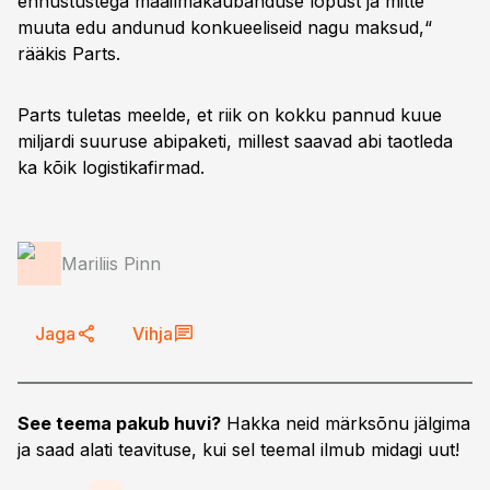
ennustustega maailmakaubanduse lõpust ja mitte
muuta edu andunud konkueeliseid nagu maksud,“
rääkis Parts.
Parts tuletas meelde, et riik on kokku pannud kuue
miljardi suuruse abipaketi, millest saavad abi taotleda
ka kõik logistikafirmad.
Mariliis Pinn
Jaga
Vihja
See teema pakub huvi?
Hakka neid märksõnu jälgima
ja saad alati teavituse, kui sel teemal ilmub midagi uut!