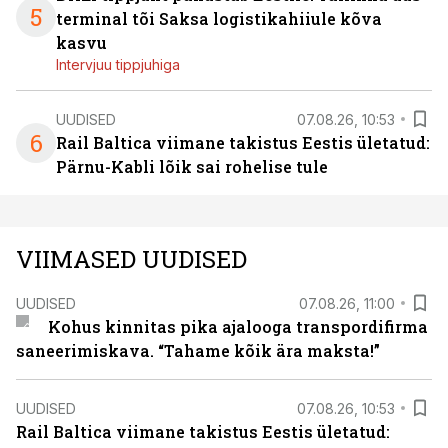
5
terminal tõi Saksa logistikahiiule kõva
kasvu
Intervjuu tippjuhiga
UUDISED
07.08.26, 10:53
6
Rail Baltica viimane takistus Eestis ületatud:
Pärnu-Kabli lõik sai rohelise tule
VIIMASED UUDISED
UUDISED
07.08.26, 11:00
Kohus kinnitas pika ajalooga transpordifirma
saneerimiskava. “Tahame kõik ära maksta!”
UUDISED
07.08.26, 10:53
Rail Baltica viimane takistus Eestis ületatud: