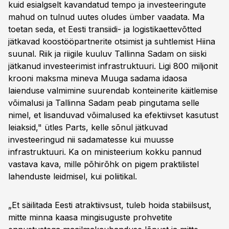
kuid esialgselt kavandatud tempo ja investeeringute
mahud on tulnud uutes oludes ümber vaadata. Ma
toetan seda, et Eesti transiidi- ja logistikaettevõtted
jätkavad koostööpartnerite otsimist ja suhtlemist Hiina
suunal. Riik ja riigile kuuluv Tallinna Sadam on siiski
jätkanud investeerimist infrastruktuuri. Ligi 800 miljonit
krooni maksma mineva Muuga sadama idaosa
laienduse valmimine suurendab konteinerite käitlemise
võimalusi ja Tallinna Sadam peab pingutama selle
nimel, et lisanduvad võimalused ka efektiivset kasutust
leiaksid," ütles Parts, kelle sõnul jätkuvad
investeeringud nii sadamatesse kui muusse
infrastruktuuri. Ka on ministeerium kokku pannud
vastava kava, mille põhirõhk on pigem praktilistel
lahenduste leidmisel, kui poliitikal.
„Et säilitada Eesti atraktiivsust, tuleb hoida stabiilsust,
mitte minna kaasa mingisuguste prohvetite