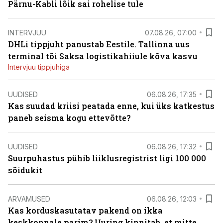
Pärnu-Kabli lõik sai rohelise tule
INTERVJUU
07.08.26, 07:00
DHLi tippjuht panustab Eestile. Tallinna uus
terminal tõi Saksa logistikahiiule kõva kasvu
Intervjuu tippjuhiga
UUDISED
06.08.26, 17:35
Kas suudad kriisi peatada enne, kui üks katkestus
paneb seisma kogu ettevõtte?
UUDISED
06.08.26, 17:32
Suurpuhastus pühib liiklusregistrist ligi 100 000
sõidukit
ARVAMUSED
06.08.26, 12:03
Kas korduskasutatav pakend on ikka
keskkonnale parim? Uuring kinnitab, et mitte