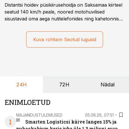
Distantsi hoidev püsikiirusehoidja on Saksamaa kiirteel
seatud 140 km/h peale, noored motohuvilised
sisustavad oma aega nutitelefonides ning kahetonnises
järelhaagises veerevad kaasa krossitsiklid koos vajaliku
varustusega. Õige pea on Prantsusmaal, Romagnes
algamas juuniorite motokrossi
Kuva rohkem Seotud lugusid
maailmameistrivõistlused.
24H
72H
Nädal
ENIMLOETUD
MAJANDUSTULEMUSED
05.08.26, 07:51
1
Smarten Logisticsi käive langes 15% ja
puhaskahjum keris juba üle 1,3 miljoni euro