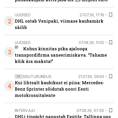
UUDISED
27.07.26, 17:18
2
DHL ostab Venipaki, viimase kaubamärk
säilib
UUDISED
07.08.26, 11:00
Kohus kinnitas pika ajalooga
3
transpordifirma saneerimiskava. “Tahame
kõik ära maksta!”
SISUTURUNDUS
21.07.26, 09:50
ST
Kui lihtsalt kaubikust ei piisa: Mercedes-
4
Benz Sprinter sõidutab noori Eesti
motokrossitalente
INTERVJUU
07.08.26, 07:00
DHLi tippjuht panustab Eestile. Tallinna uus