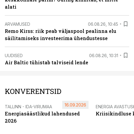
alati
ARVAMUSED
06.08.26, 10:45
Remo Kirss: riik peab väljaspool pealinna elu
säilitamiseks investeerima ühendustesse
UUDISED
06.08.26, 10:31
Air Baltic tühistab talviseid lende
KONVERENTSID
16.09.2026
TALLINN - IDA-VIRUMAA
ENERGIA AVASTUS
Energiasäästlikud lahendused
Kriisikindluse
2026