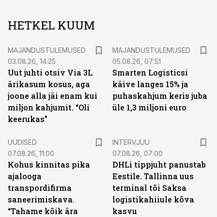
HETKEL KUUM
MAJANDUSTULEMUSED
MAJANDUSTULEMUSED
03.08.26, 14:25
05.08.26, 07:51
Uut juhti otsiv Via 3L
Smarten Logisticsi
ärikasum kosus, aga
käive langes 15% ja
joone alla jäi enam kui
puhaskahjum keris juba
miljon kahjumit. “Oli
üle 1,3 miljoni euro
keerukas”
UUDISED
INTERVJUU
07.08.26, 11:00
07.08.26, 07:00
Kohus kinnitas pika
DHLi tippjuht panustab
ajalooga
Eestile. Tallinna uus
transpordifirma
terminal tõi Saksa
saneerimiskava.
logistikahiiule kõva
“Tahame kõik ära
kasvu