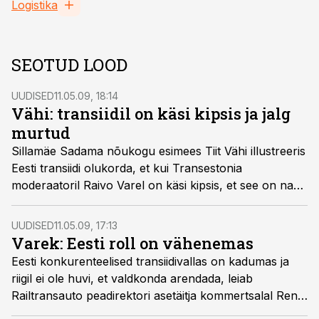
Logistika
SEOTUD LOOD
UUDISED
11.05.09, 18:14
Vähi: transiidil on käsi kipsis ja jalg
murtud
Sillamäe Sadama nõukogu esimees Tiit Vähi illustreeris
Eesti transiidi olukorda, et kui Transestonia
moderaatoril Raivo Varel on käsi kipsis, et see on nagu
Eesti majanduse olukord, võrdsustamaks Vare
seisukorda transiidi omaga peaks tal veel jala murdma.
UUDISED
11.05.09, 17:13
Varek: Eesti roll on vähenemas
Eesti konkurenteelised transiidivallas on kadumas ja
riigil ei ole huvi, et valdkonda arendada, leiab
Railtransauto peadirektori asetäitja kommertsalal Rene
Varek.