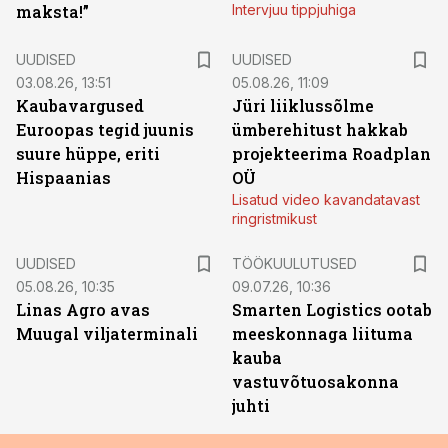
maksta!”
Intervjuu tippjuhiga
UUDISED
UUDISED
03.08.26, 13:51
05.08.26, 11:09
Kaubavargused
Jüri liiklussõlme
Euroopas tegid juunis
ümberehitust hakkab
suure hüppe, eriti
projekteerima Roadplan
Hispaanias
OÜ
Lisatud video kavandatavast
ringristmikust
ST
UUDISED
TÖÖKUULUTUSED
05.08.26, 10:35
09.07.26, 10:36
Linas Agro avas
Smarten Logistics ootab
Muugal viljaterminali
meeskonnaga liituma
kauba
vastuvõtuosakonna
juhti