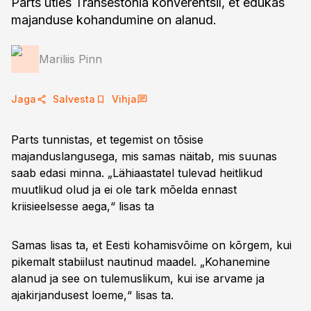
Parts ütles Transestonia konverentsil, et edukas
majanduse kohandumine on alanud.
Mariliis Pinn
Jaga
Salvesta
Vihja
Parts tunnistas, et tegemist on tõsise
majanduslangusega, mis samas näitab, mis suunas
saab edasi minna. „Lähiaastatel tulevad heitlikud
muutlikud olud ja ei ole tark mõelda ennast
kriisieelsesse aega,“ lisas ta
Samas lisas ta, et Eesti kohamisvõime on kõrgem, kui
pikemalt stabiilust nautinud maadel. „Kohanemine
alanud ja see on tulemuslikum, kui ise arvame ja
ajakirjandusest loeme,“ lisas ta.