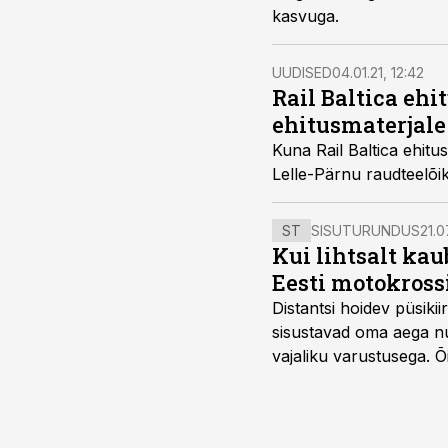
kasvuga.
UUDISED
04.01.21, 12:42
Rail Baltica ehi
ehitusmaterjale
Kuna Rail Baltica ehitu
Lelle-Pärnu raudteelõi
ST
SISUTURUNDUS
21.0
Kui lihtsalt kau
Eesti motokross
Distantsi hoidev püsik
sisustavad oma aega nu
vajaliku varustusega. 
maailmameistrivõistluse