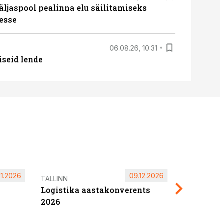
äljaspool pealinna elu säilitamiseks
esse
06.08.26, 10:31
iseid lende
11.2026
09.12.2026
Pärnu ta
TALLINN
Logistika aastakonverents
2027
2026