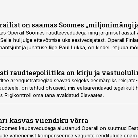
railist on saamas Soomes „miljonimängij
tas Operail Soomes raudteevedudega ning järgmisel aastal v
Selle hulljulge ettevõtmise üks eestvedajatest, Operail Fin
inantsjuht ja juhatuse liige Paul Lukka, on kindel, et juba m
eevedudes märkimisväärne turuosa.
esti raudteepoliitika on kirju ja vastuolul
udtee arengustrateegiad seavad selgeks eesmärgiks reisijate
udteele, on tehtud otsuseid, mis eelisarendavad tegelikult 
is Riigikontroll oma täna avaldatud ülevaates.
äri kasvas viiendiku võrra
a Soomes kaubavedudega alustanud Operail on suutnud Ees
tulude vähenemist kompenseerida vagunite renditulude enam 