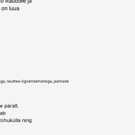
ti Raudtee ja
 on luua
misega, raudtee õgvendamistega, jaamade
e päralt.
aab
 Rohukülla ning