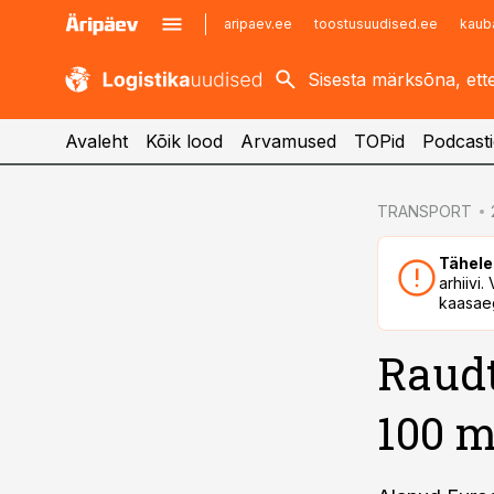
aripaev.ee
toostusuudised.ee
kaub
kaubandus.ee
imelineajalugu.ee
kinnisvarauudised.ee
imelineteadus.ee
Avaleht
Kõik lood
Arvamused
TOPid
Podcasti
cebook
TRANSPORT
Twitter)
Tähele
kedIn
arhiivi
kaasaeg
ail
Raudt
k
100 m