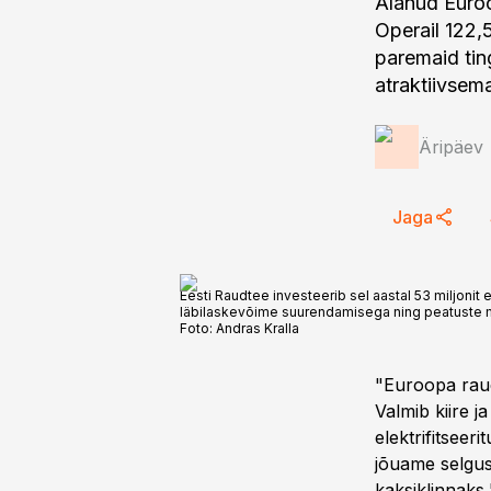
Alanud Euroo
Operail 122,5
paremaid ting
atraktiivsem
Äripäev
Jaga
Eesti Raudtee investeerib sel aastal 53 miljoni
läbilaskevõime suurendamisega ning peatuste
Foto:
Andras Kralla
"Euroopa raudt
Valmib kiire j
elektrifitseer
jõuame selguse
kaksiklinnaks,