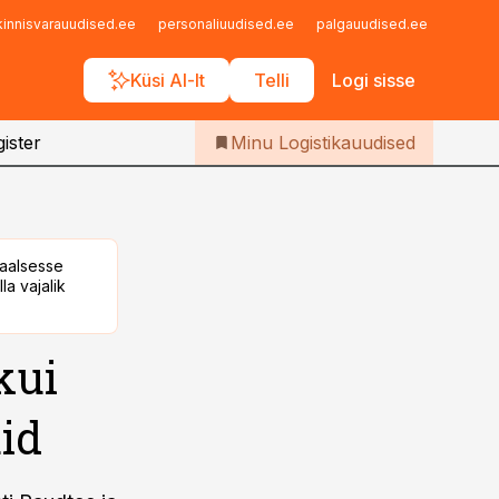
Iseteenindus
kinnisvarauudised.ee
personaliuudised.ee
palgauudised.ee
finant
Telli Logistikauudised
Küsi AI-lt
Telli
Logi sisse
ister
Minu Logistikauudised
taalsesse
la vajalik
kui
uid