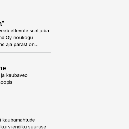
a“
eab ettevõte seal juba
land Oy nõukogu
õne aja pärast on
ine
- ja kaubaveo
hoopis
ti kaubamahtude
kui viiendiku suuruse