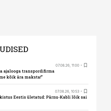
UDISED
07.08.26, 11:00
a ajalooga transpordifirma
me kõik ära maksta!”
07.08.26, 10:53
kistus Eestis ületatud: Pärnu-Kabli lõik sai