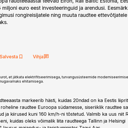
pa raudteeaastal teevad Elron, Rail Baltic Estonia, Ees
 miljoni euro eest investeeringuid ja arendusi. Eesmärk
imusi rongireisijatele ning muuta raudtee ettevõtjatele
aks.
Salvesta
Vihja
t eurot, et jätkata elektrifitseerimisega, turvangusüsteemide moderniseeri
 mugavamaks ehitamisega.
eeaasta markeerib hästi, kuidas 20ndad on ka Eestis liiprit
a roheline raudtee Euroopa südamesse, siseriiklik raudtee s
itud ja kiirused kuni 160 km/h-ni tõstetud. Valmib ka uus niit
ni, kuidas oleks võimalik liita raudteega Tallinn ja Helsingi
" lausus majandus- ja taristuminister Taavi Aas.