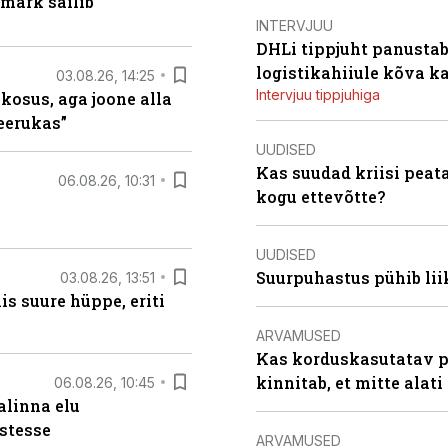
märk säilib
INTERVJUU
DHLi tippjuht panustab 
logistikahiiule kõva k
03.08.26, 14:25
Intervjuu tippjuhiga
 kosus, aga joone alla
keerukas”
UUDISED
Kas suudad kriisi peat
06.08.26, 10:31
kogu ettevõtte?
UUDISED
Suurpuhastus pühib liik
03.08.26, 13:51
s suure hüppe, eriti
ARVAMUSED
Kas korduskasutatav p
kinnitab, et mitte alati
06.08.26, 10:45
alinna elu
stesse
ARVAMUSED