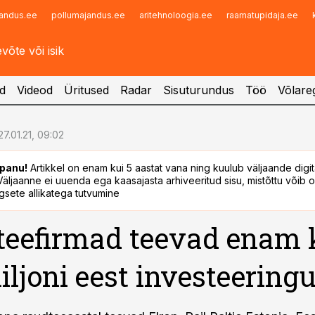
andus.ee
pollumajandus.ee
aritehnoloogia.ee
raamatupidaja.ee
Infopank
Radar
d
Videod
Üritused
Radar
Sisuturundus
Töö
Võlareg
27.01.21, 09:02
panu!
Artikkel on enam kui 5 aastat vana ning kuulub väljaande digi
. Väljaanne ei uuenda ega kaasajasta arhiveeritud sisu, mistõttu võib ol
sete allikatega tutvumine
eefirmad teevad enam 
iljoni eest investeering