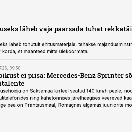
tuseks läheb vaja paarsada tuhat rekkatäi
seks läheb tohutult ehitusmaterjale, tehakse majandusminst
k korda, et maanteed mitte ülekoormata.
7.26, 09:50
bikust ei piisa: Mercedes-Benz Sprinter s
italente
iirusehoidja on Saksamaa kiirteel seatud 140 km/h peale, no
titelefonides ning kahetonnises järelhaagises veerevad kaas
Õige pea on Prantsusmaal, Romagnes algamas juuniorite mo
d.