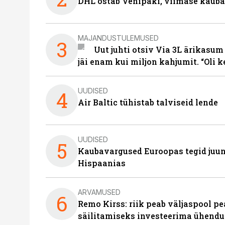
DHL ostab Venipaki, viimase kauba
MAJANDUSTULEMUSED
3
Uut juhti otsiv Via 3L ärikasum
jäi enam kui miljon kahjumit. “Oli 
UUDISED
4
Air Baltic tühistab talviseid lende
UUDISED
5
Kaubavargused Euroopas tegid juuni
Hispaanias
ARVAMUSED
6
Remo Kirss: riik peab väljaspool pe
säilitamiseks investeerima ühendu