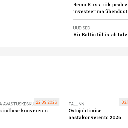
Remo Kirss: riik peab v
investeerima ühendust
UUDISED
Air Baltic tühistab talv
22.09.2026
03.
IA AVASTUSKESKUS
TALLINN
ikindluse konverents
Ostujuhtimise
aastakonverents 2026