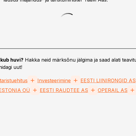
kub huvi?
Hakka neid märksõnu jälgima ja saad alati teavitu
idagi uut!
taristuehitus
Investeerimine
EESTI LIINIRONGID AS
 ESTONIA OÜ
EESTI RAUDTEE AS
OPERAIL AS