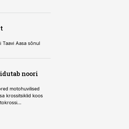
t
ri Taavi Aasa sõnul
õidutab noori
ored motohuvilised
a krossitsiklid koos
tokrossi