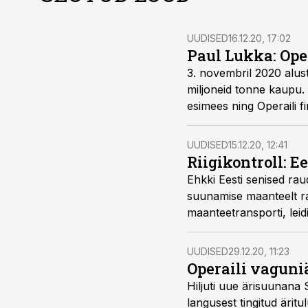
UUDISED
16.12.20, 17:02
Paul Lukka: Ope
3. novembril 2020 alus
miljoneid tonne kaupu. 
esimees ning Operaili f
Operailil Soome raudt
UUDISED
15.12.20, 12:41
Riigikontroll: E
Ehkki Eesti senised ra
suunamise maanteelt ra
maanteetransporti, leid
UUDISED
29.12.20, 11:23
Operaili vaguni
Hiljuti uue ärisuunan
langusest tingitud äri