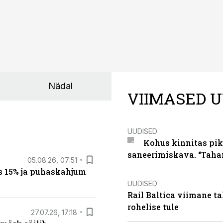
Nädal
VIIMASED U
UUDISED
Kohus kinnitas pik
saneerimiskava. “Taha
05.08.26, 07:51
s 15% ja puhaskahjum
UUDISED
Rail Baltica viimane ta
rohelise tule
27.07.26, 17:18