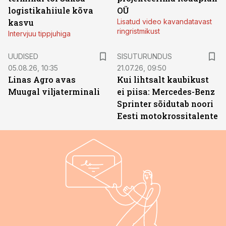
logistikahiiule kõva
OÜ
kasvu
Lisatud video kavandatavast
ringristmikust
Intervjuu tippjuhiga
ST
UUDISED
SISUTURUNDUS
05.08.26, 10:35
21.07.26, 09:50
Linas Agro avas
Kui lihtsalt kaubikust
Muugal viljaterminali
ei piisa: Mercedes-Benz
Sprinter sõidutab noori
Eesti motokrossitalente