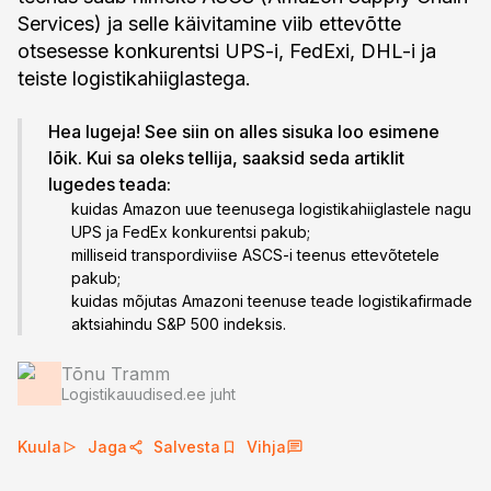
Services) ja selle käivitamine viib ettevõtte
otsesesse konkurentsi UPS-i, FedExi, DHL-i ja
teiste logistikahiiglastega.
Hea lugeja! See siin on alles sisuka loo esimene
lõik. Kui sa oleks tellija, saaksid seda artiklit
lugedes teada:
kuidas Amazon uue teenusega logistikahiiglastele nagu
UPS ja FedEx konkurentsi pakub;
milliseid transpordiviise ASCS-i teenus ettevõtetele
pakub;
kuidas mõjutas Amazoni teenuse teade logistikafirmade
aktsiahindu S&P 500 indeksis.
Tõnu Tramm
Logistikauudised.ee juht
Kuula
Jaga
Salvesta
Vihja