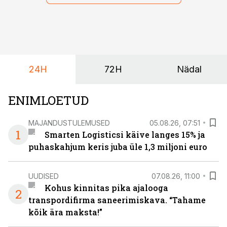
maailmameistrivõistlused.
24H
72H
Nädal
ENIMLOETUD
MAJANDUSTULEMUSED
05.08.26, 07:51
1
Smarten Logisticsi käive langes 15% ja
puhaskahjum keris juba üle 1,3 miljoni euro
UUDISED
07.08.26, 11:00
Kohus kinnitas pika ajalooga
2
transpordifirma saneerimiskava. “Tahame
kõik ära maksta!”