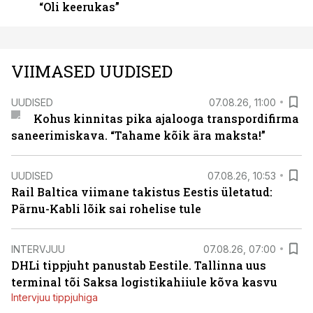
“Oli keerukas”
VIIMASED UUDISED
UUDISED
07.08.26, 11:00
Kohus kinnitas pika ajalooga transpordifirma
saneerimiskava. “Tahame kõik ära maksta!”
UUDISED
07.08.26, 10:53
Rail Baltica viimane takistus Eestis ületatud:
Pärnu-Kabli lõik sai rohelise tule
INTERVJUU
07.08.26, 07:00
DHLi tippjuht panustab Eestile. Tallinna uus
terminal tõi Saksa logistikahiiule kõva kasvu
Intervjuu tippjuhiga