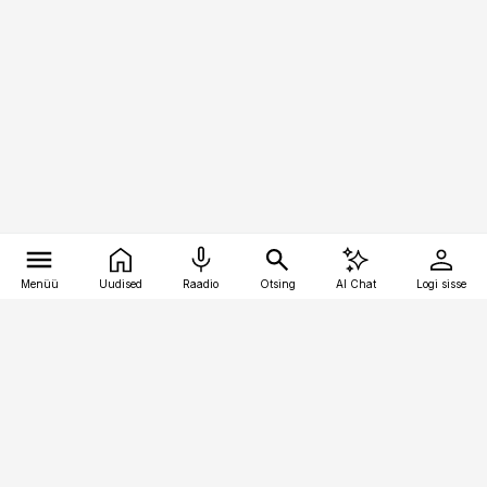
Menüü
Uudised
Raadio
Otsing
AI Chat
Logi sisse
Vana-Lõuna 39/1, 19094 Tallinn
(+372) 667 0111
logistikauudised@logistikauudised.ee