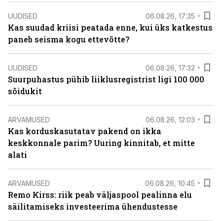
UUDISED
06.08.26, 17:35
Kas suudad kriisi peatada enne, kui üks katkestus
paneb seisma kogu ettevõtte?
UUDISED
06.08.26, 17:32
Suurpuhastus pühib liiklusregistrist ligi 100 000
sõidukit
ARVAMUSED
06.08.26, 12:03
Kas korduskasutatav pakend on ikka
keskkonnale parim? Uuring kinnitab, et mitte
alati
ARVAMUSED
06.08.26, 10:45
Remo Kirss: riik peab väljaspool pealinna elu
säilitamiseks investeerima ühendustesse