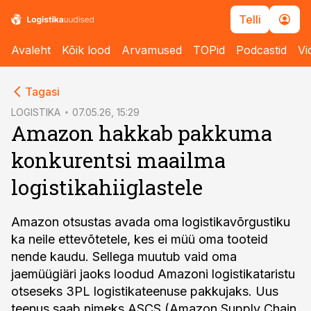
Telli
Avaleht
Kõik lood
Arvamused
TOPid
Podcastid
Vi
cebook
Tagasi
Twitter)
LOGISTIKA
07.05.26, 15:29
Amazon hakkab pakkuma
kedIn
konkurentsi maailma
ail
logistikahiiglastele
k
Amazon otsustas avada oma logistikavõrgustiku
ka neile ettevõtetele, kes ei müü oma tooteid
nende kaudu. Sellega muutub vaid oma
jaemüügiäri jaoks loodud Amazoni logistikataristu
otseseks 3PL logistikateenuse pakkujaks. Uus
teenus saab nimeks ASCS (Amazon Supply Chain