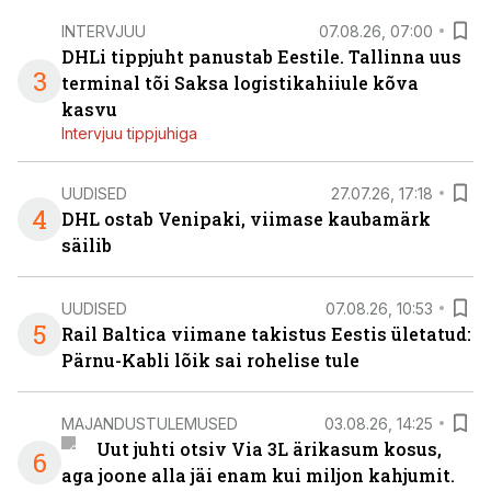
INTERVJUU
07.08.26, 07:00
DHLi tippjuht panustab Eestile. Tallinna uus
3
terminal tõi Saksa logistikahiiule kõva
kasvu
Intervjuu tippjuhiga
UUDISED
27.07.26, 17:18
4
DHL ostab Venipaki, viimase kaubamärk
säilib
UUDISED
07.08.26, 10:53
5
Rail Baltica viimane takistus Eestis ületatud:
Pärnu-Kabli lõik sai rohelise tule
MAJANDUSTULEMUSED
03.08.26, 14:25
Uut juhti otsiv Via 3L ärikasum kosus,
6
aga joone alla jäi enam kui miljon kahjumit.