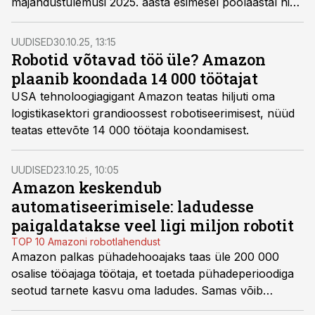
majandustulemusi 2025. aasta esimesel poolaastal ning
värskeimad andmed viitavad selgelt globaalse logistika
lõhestumisele: ligikaudu pooled ettevõtted teatasid
UUDISED
30.10.25, 13:15
tulude kasvust, teine pool aga langusest.
Robotid võtavad töö üle? Amazon
plaanib koondada 14 000 töötajat
USA tehnoloogiagigant Amazon teatas hiljuti oma
logistikasektori grandioossest robotiseerimisest, nüüd
teatas ettevõte 14 000 töötaja koondamisest.
UUDISED
23.10.25, 10:05
Amazon keskendub
automatiseerimisele: ladudesse
paigaldatakse veel ligi miljon robotit
TOP 10 Amazoni robotlahendust
Amazon palkas pühadehooajaks taas üle 200 000
osalise tööajaga töötaja, et toetada pühadeperioodiga
seotud tarnete kasvu oma ladudes. Samas võib
juhtuda, et paljud neist ajutistest töötajatest ei leia