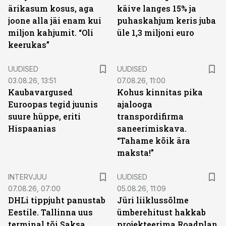
ärikasum kosus, aga
käive langes 15% ja
joone alla jäi enam kui
puhaskahjum keris juba
miljon kahjumit. “Oli
üle 1,3 miljoni euro
keerukas”
UUDISED
UUDISED
03.08.26, 13:51
07.08.26, 11:00
Kaubavargused
Kohus kinnitas pika
Euroopas tegid juunis
ajalooga
suure hüppe, eriti
transpordifirma
Hispaanias
saneerimiskava.
“Tahame kõik ära
maksta!”
INTERVJUU
UUDISED
07.08.26, 07:00
05.08.26, 11:09
DHLi tippjuht panustab
Jüri liiklussõlme
Eestile. Tallinna uus
ümberehitust hakkab
terminal tõi Saksa
projekteerima Roadplan