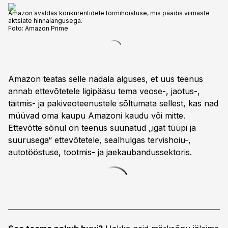
Amazon avaldas konkurentidele tormihoiatuse, mis päädis viimaste
aktsiate hinnalangusega.
Foto:
Amazon Prime
Amazon teatas selle nädala alguses, et uus teenus
annab ettevõtetele ligipääsu tema veose-, jaotus-,
täitmis- ja pakiveoteenustele sõltumata sellest, kas nad
müüvad oma kaupu Amazoni kaudu või mitte.
Ettevõtte sõnul on teenus suunatud „igat tüüpi ja
suurusega“ ettevõtetele, sealhulgas tervishoiu-,
autotööstuse, tootmis- ja jaekaubandussektoris.