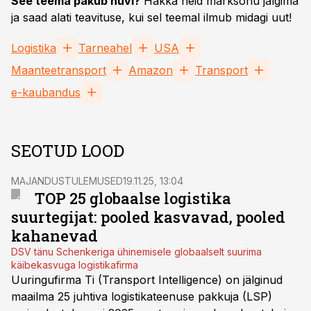
See teema pakub huvi?
Hakka neid märksõnu jälgima
ja saad alati teavituse, kui sel teemal ilmub midagi uut!
Logistika
Tarneahel
USA
Maanteetransport
Amazon
Transport
e-kaubandus
SEOTUD LOOD
MAJANDUSTULEMUSED
19.11.25, 13:04
TOP 25 globaalse logistika
suurtegijat: pooled kasvavad, pooled
kahanevad
DSV tänu Schenkeriga ühinemisele globaalselt suurima
käibekasvuga logistikafirma
Uuringufirma Ti (Transport Intelligence) on jälginud
maailma 25 juhtiva logistikateenuse pakkuja (LSP)