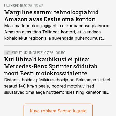
enam järgmisel aastal tööd, kuna ettevõttel on plaanis
UUDISED
16.10.25, 13:47
lisaks olevale ligi miljonile robotile võtta kasutusele
Märgiline samm: tehnoloogiahiid
veel teist sama palju.
Amazon avas Eestis oma kontori
Maailma tehnoloogiagigant ja e-kaubanduse platvorm
Amazon avas täna Tallinnas kontori, et laiendada
kohalolekut regioonis ja süvendada pühendumust
Eestile. Uues kontoris hakkavad tegutsema Amazon
Web Services (AWS) ja Amazon Music.
SISUTURUNDUS
21.07.26, 09:50
ST
Kui lihtsalt kaubikust ei piisa:
Mercedes-Benz Sprinter sõidutab
noori Eesti motokrossitalente
Distantsi hoidev püsikiirusehoidja on Saksamaa kiirteel
seatud 140 km/h peale, noored motohuvilised
sisustavad oma aega nutitelefonides ning kahetonnises
järelhaagises veerevad kaasa krossitsiklid koos vajaliku
varustusega. Õige pea on Prantsusmaal, Romagnes
algamas juuniorite motokrossi
Kuva rohkem Seotud lugusid