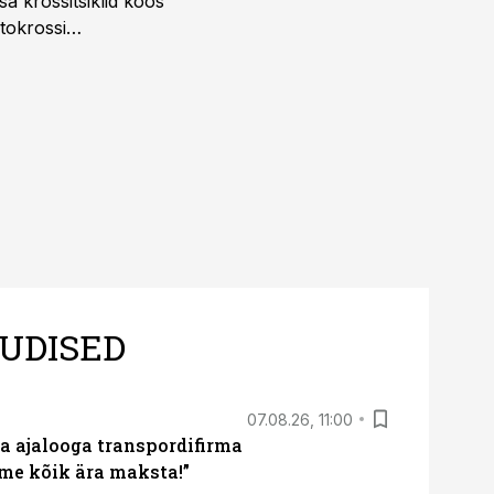
a krossitsiklid koos
tokrossi
UDISED
07.08.26, 11:00
a ajalooga transpordifirma
me kõik ära maksta!”