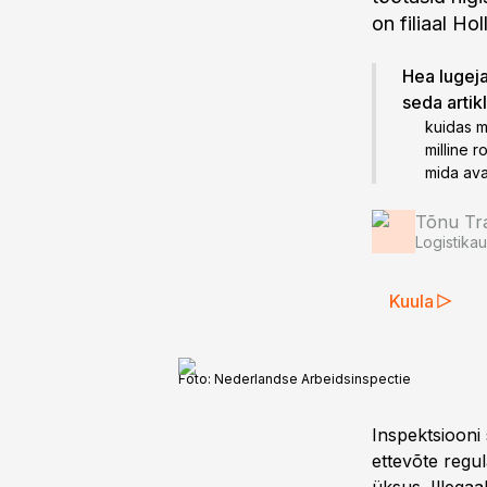
on filiaal Ho
Hea lugeja!
seda artik
kuidas m
milline r
mida ava
Tõnu T
Logistika
Kuula
Foto:
Nederlandse Arbeidsinspectie
Inspektsiooni 
ettevõte regul