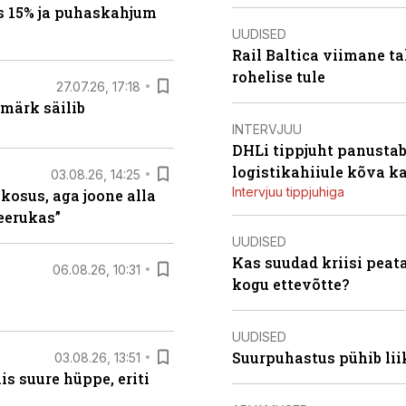
s 15% ja puhaskahjum
UUDISED
Rail Baltica viimane ta
rohelise tule
27.07.26, 17:18
märk säilib
INTERVJUU
DHLi tippjuht panustab 
logistikahiiule kõva k
03.08.26, 14:25
Intervjuu tippjuhiga
 kosus, aga joone alla
keerukas”
UUDISED
Kas suudad kriisi peat
06.08.26, 10:31
kogu ettevõtte?
UUDISED
Suurpuhastus pühib liik
03.08.26, 13:51
s suure hüppe, eriti