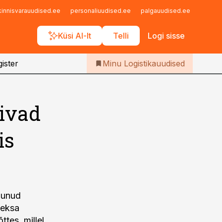
Iseteenindus
kinnisvarauudised.ee
personaliuudised.ee
palgauudised.ee
finant
Telli Logistikauudised
Küsi AI-lt
Telli
Logi sisse
ister
Minu Logistikauudised
õivad
is
imunud
heksa
ttes, millel