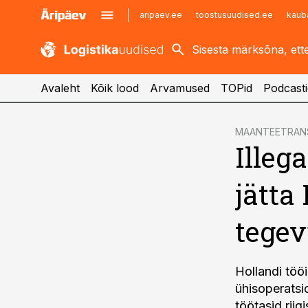
aripaev.ee
toostusuudised.ee
kaub
kaubandus.ee
imelineajalugu.ee
kinnisvarauudised.ee
imelineteadus.ee
Avaleht
Kõik lood
Arvamused
TOPid
Podcasti
cebook
MAANTEETRAN
Illeg
Twitter)
kedIn
jätta
ail
tegev
k
Hollandi töö
ühisoperatsio
töötasid riig