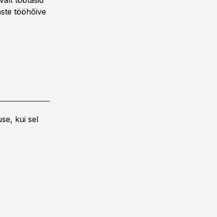
valt töötasid
aste tööhõive
se, kui sel