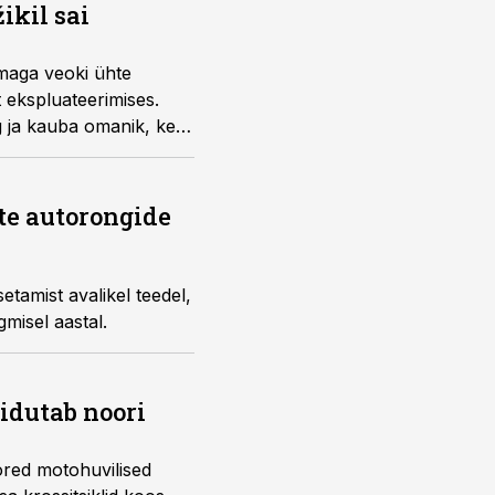
ikil sai
rmaga veoki ühte
t ekspluateerimises.
ng ja kauba omanik, kes
ate autorongide
tamist avalikel teedel,
gmisel aastal.
õidutab noori
ored motohuvilised