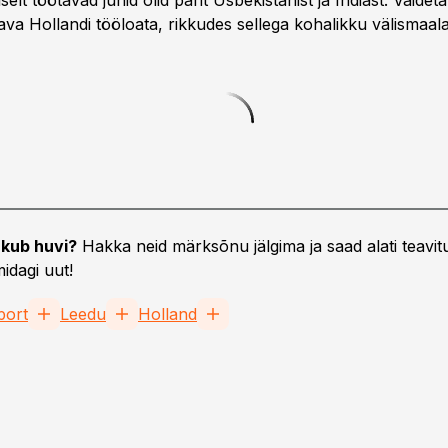
selt töötavad juhid olid pärit Usbekistanist ja Indiast. Väideta
ava Hollandi tööloata, rikkudes sellega kohalikku välismaal
kub huvi?
Hakka neid märksõnu jälgima ja saad alati teavitu
idagi uut!
port
Leedu
Holland