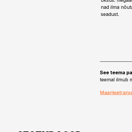
üksus. Illegaal
nad ilma nõut
seadust.
See teema pa
teemal ilmub m
Maanteetrans