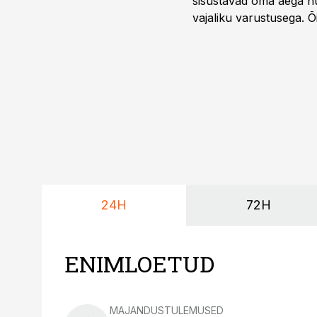
sisustavad oma aega nu
vajaliku varustusega. 
maailmameistrivõistluse
24H
72H
ENIMLOETUD
MAJANDUSTULEMUSED