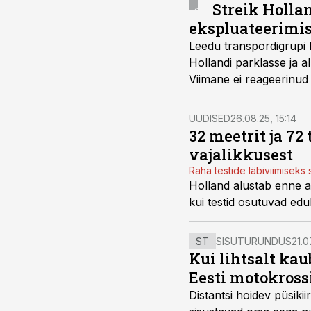
Streik Hollan
ekspluateerimis
Leedu transpordigrupi 
Hollandi parklasse ja a
Viimane ei reageerinud 
lõpetas Leedu vedajaga
UUDISED
26.08.25, 15:14
32 meetrit ja 72
vajalikkusest
Raha testide läbiviimisek
Holland alustab enne a
kui testid osutuvad edu
ST
SISUTURUNDUS
21.0
Kui lihtsalt kau
Eesti motokross
Distantsi hoidev püsik