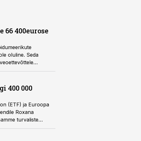
e 66 400eurose
õidumeerikute
ole oluline. Seda
 veoettevõttele
gi 400 000
oon (ETF) ja Euroopa
dendile Roxana
 samme turvaliste
arklakohta.