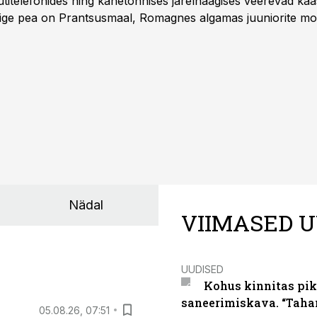
titelefonides ning kahetonnises järelhaagises veerevad kaas
Õige pea on Prantsusmaal, Romagnes algamas juuniorite mo
d.
Nädal
VIIMASED U
UUDISED
Kohus kinnitas pik
saneerimiskava. “Taha
05.08.26, 07:51