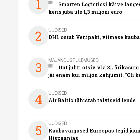
1
Smarten Logisticsi käive lange
keris juba üle 1,3 miljoni euro
UUDISED
2
DHL ostab Venipaki, viimase kauba
MAJANDUSTULEMUSED
3
Uut juhti otsiv Via 3L ärikasum
jäi enam kui miljon kahjumit. “Oli 
UUDISED
4
Air Baltic tühistab talviseid lende
UUDISED
5
Kaubavargused Euroopas tegid juuni
Hispaanias