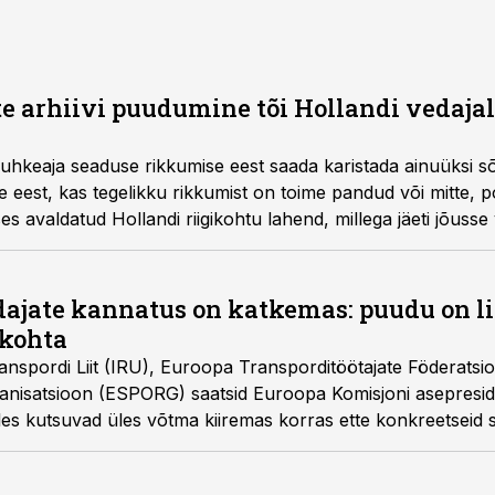
arhiivi puudumine tõi Hollandi vedajal
 puhkeaja seaduse rikkumise eest saada karistada ainuüksi s
eest, kas tegelikku rikkumist on toime pandud või mitte, p
es avaldatud Hollandi riigikohtu lahend, millega jäeti jõusse
suurune haldustrahv.
ajate kannatus on katkemas: puudu on li
akohta
nspordi Liit (IRU), Euroopa Transporditöötajate Föderatsi
ganisatsioon (ESPORG) saatsid Euroopa Komisjoni asepresi
lles kutsuvad üles võtma kiiremas korras ette konkreetseid
se kiirendamiseks kogu Euroopas: puudu on ligi 400 000 p