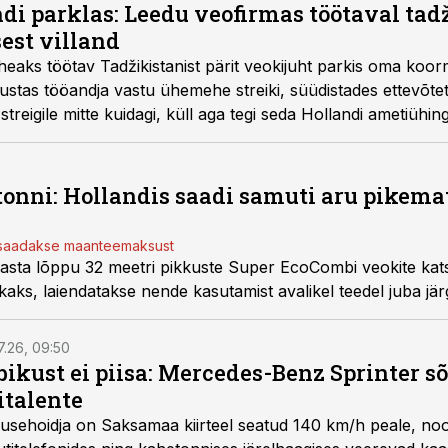
di parklas: Leedu veofirmas töötaval tadž
est villand
heaks töötav Tadžikistanist pärit veokijuht parkis oma koo
lustas tööandja vastu ühemehe streiki, süüdistades ettevõte
streigile mitte kuidagi, küll aga tegi seda Hollandi ametiühi
 päevapealt kliendisuhted.
 tonni: Hollandis saadi samuti aru pikem
s saadakse maanteemaksust
asta lõppu 32 meetri pikkuste Super EcoCombi veokite katse
kaks, laiendatakse nende kasutamist avalikel teedel juba jär
7.26, 09:50
bikust ei piisa: Mercedes-Benz Sprinter s
italente
iirusehoidja on Saksamaa kiirteel seatud 140 km/h peale, no