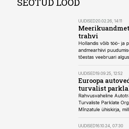
SEOTUD LOOD
UUDISED
20.02.26, 14:11
Meerikuandmete 
trahvi
Hollandis võib töö- ja
andmearhiivi puudumise 
tõestas veebruari algus
määratud 66 400 euro 
UUDISED
19.09.25, 12:52
Euroopa autoved
turvalist parkl
Rahvusvaheline Autotra
Turvaliste Parklate Or
Mînzatule ühiskirja, mi
veokiparklate arendami
UUDISED
16.10.24, 07:30