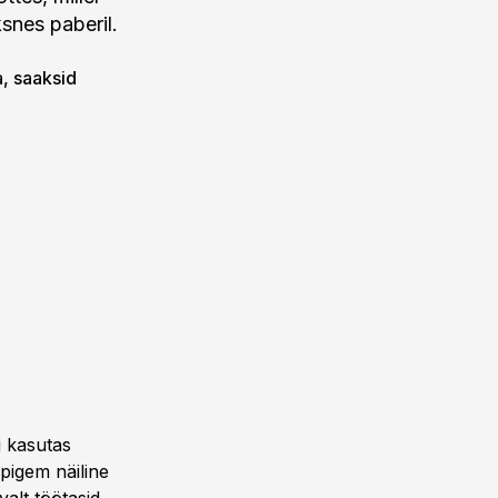
ksnes paberil.
a, saaksid
i kasutas
 pigem näiline