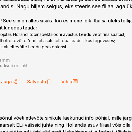
llandis. Nagu hiljem selgus, eksisteeris see filiaal aga ü
 See siin on alles sisuka loo esimene lõik. Kui sa oleks tellij
lit lugedes teada:
õjutas Hollandi tööinspektsiooni avastus Leedu veofirma saatust;
oll oli ettevõtte 'näilisel asutusel' ebaseaduslikus tegevuses;
stati ettevõtte Leedu peakontorist.
ramm
uudised.ee juht
Jaga
Salvesta
Vihja
sõnul võeti ettevõte sihikule laekunud info põhjal, mille järg
aarselt ELi-väliseid juhte ning Hollandis asuv filiaal võis olla