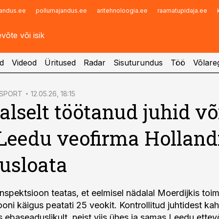
andus.ee
pollumajandus.ee
aritehnoloogia.ee
raamatupidaja.ee
Infopank
Radar
d
Videod
Üritused
Radar
Sisuturundus
Töö
Võlareg
SPORT
12.05.26, 18:15
aalselt töötanud juhid v
 Leedu veofirma Holland
usloata
inspektsioon teatas, et eelmisel nädalal Moerdijkis to
oni käigus peatati 25 veokit. Kontrollitud juhtidest ka
is ebaseaduslikult, neist viis ühes ja samas Leedu ettevõ