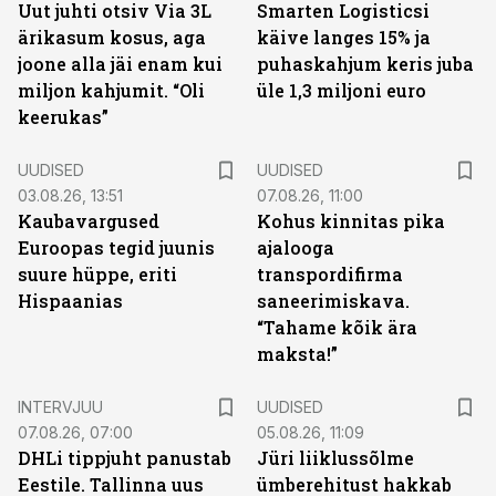
Uut juhti otsiv Via 3L
Smarten Logisticsi
ärikasum kosus, aga
käive langes 15% ja
joone alla jäi enam kui
puhaskahjum keris juba
miljon kahjumit. “Oli
üle 1,3 miljoni euro
keerukas”
UUDISED
UUDISED
03.08.26, 13:51
07.08.26, 11:00
Kaubavargused
Kohus kinnitas pika
Euroopas tegid juunis
ajalooga
suure hüppe, eriti
transpordifirma
Hispaanias
saneerimiskava.
“Tahame kõik ära
maksta!”
INTERVJUU
UUDISED
07.08.26, 07:00
05.08.26, 11:09
DHLi tippjuht panustab
Jüri liiklussõlme
Eestile. Tallinna uus
ümberehitust hakkab