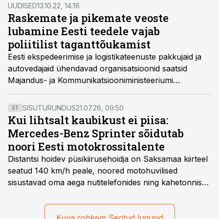
sobivust Eesti teedevõrgule ja liiklusohutusele.
UUDISED
13.10.22, 14:16
Sarnane test viidi läbi ka 2021. aasta suvel, ehk juba
Raskemate ja pikemate veoste
peaaegu neli aastat tagasi.
lubamine Eesti teedele vajab
poliitilist taganttõukamist
Eesti ekspedeerimise ja logistikateenuste pakkujaid ja
autovedajaid ühendavad organisatsioonid saatsid
Majandus- ja Kommunikatsiooniministeeriumi
ministritele palve algatada poliitilised muudatused
võimaldamaks pikemate ja rakemate autorongide
SISUTURUNDUS
21.07.26, 09:50
ST
(20,75 m ja 25,25 m täismassiga kuni 60 tonni)
Kui lihtsalt kaubikust ei piisa:
kasutamist Eestis.
Mercedes-Benz Sprinter sõidutab
noori Eesti motokrossitalente
Distantsi hoidev püsikiirusehoidja on Saksamaa kiirteel
seatud 140 km/h peale, noored motohuvilised
sisustavad oma aega nutitelefonides ning kahetonnises
järelhaagises veerevad kaasa krossitsiklid koos vajaliku
varustusega. Õige pea on Prantsusmaal, Romagnes
algamas juuniorite motokrossi
Kuva rohkem Seotud lugusid