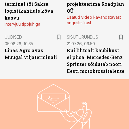
terminal tõi Saksa
projekteerima Roadplan
logistikahiiule kõva
OÜ
kasvu
Lisatud video kavandatavast
ringristmikust
Intervjuu tippjuhiga
ST
UUDISED
SISUTURUNDUS
05.08.26, 10:35
21.07.26, 09:50
Linas Agro avas
Kui lihtsalt kaubikust
Muugal viljaterminali
ei piisa: Mercedes-Benz
Sprinter sõidutab noori
Eesti motokrossitalente