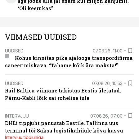
aga joone alla jäi enam kui miljon kahjumit.
“Oli keerukas”
VIIMASED UUDISED
UUDISED
07.08.26, 11:00
Kohus kinnitas pika ajalooga transpordifirma
saneerimiskava. “Tahame kõik ära maksta!”
UUDISED
07.08.26, 10:53
Rail Baltica viimane takistus Eestis ületatud:
Pärnu-Kabli lõik sai rohelise tule
INTERVJUU
07.08.26, 07:00
DHLi tippjuht panustab Eestile. Tallinna uus
terminal tõi Saksa logistikahiiule kõva kasvu
Intervjuu tippjuhiga