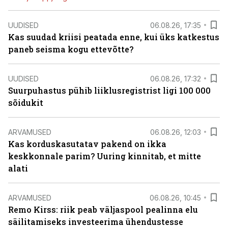
UUDISED
06.08.26, 17:35
Kas suudad kriisi peatada enne, kui üks katkestus
paneb seisma kogu ettevõtte?
UUDISED
06.08.26, 17:32
Suurpuhastus pühib liiklusregistrist ligi 100 000
sõidukit
ARVAMUSED
06.08.26, 12:03
Kas korduskasutatav pakend on ikka
keskkonnale parim? Uuring kinnitab, et mitte
alati
ARVAMUSED
06.08.26, 10:45
Remo Kirss: riik peab väljaspool pealinna elu
säilitamiseks investeerima ühendustesse