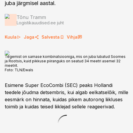
juba järgmisel aastal.
Tõnu Tramm
Logistikauudised.ee juht
Kuula
Jaga
Salvesta
Vihja
Tegemist on sarnase kombinatsiooniga, mis on juba lubatud Soomes
ja Rootsis, kuid pikkuse piiranguks on seatud 34 meetri asemel 32
meetrit.
Foto:
TLN/Ewals
Esimene Super EcoCombi (SEC) peaks Hollandi
teedele jõudma detsembris, kui algab eelkatselõik, mille
eesmärk on hinnata, kuidas pikem autorong liikluses
toimib ja kuidas teised liiklejad sellele reageerivad.