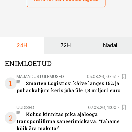
maailmameistrivõistlused.
24H
72H
Nädal
ENIMLOETUD
MAJANDUSTULEMUSED
05.08.26, 07:51
1
Smarten Logisticsi käive langes 15% ja
puhaskahjum keris juba üle 1,3 miljoni euro
UUDISED
07.08.26, 11:00
Kohus kinnitas pika ajalooga
2
transpordifirma saneerimiskava. “Tahame
kõik ära maksta!”