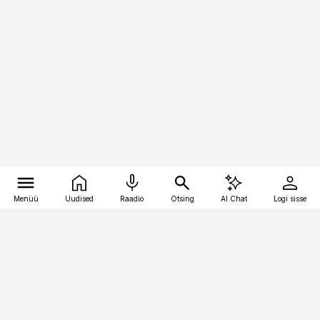
Menüü
Uudised
Raadio
Otsing
AI Chat
Logi sisse
Vana-Lõuna 39/1, 19094 Tallinn
(+372) 667 0111
logistikauudised@logistikauudised.ee