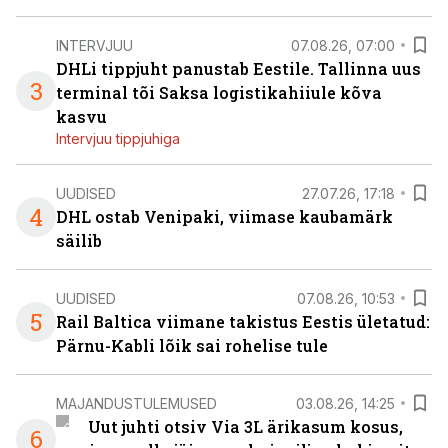
INTERVJUU
07.08.26, 07:00
DHLi tippjuht panustab Eestile. Tallinna uus
3
terminal tõi Saksa logistikahiiule kõva
kasvu
Intervjuu tippjuhiga
UUDISED
27.07.26, 17:18
4
DHL ostab Venipaki, viimase kaubamärk
säilib
UUDISED
07.08.26, 10:53
5
Rail Baltica viimane takistus Eestis ületatud:
Pärnu-Kabli lõik sai rohelise tule
MAJANDUSTULEMUSED
03.08.26, 14:25
Uut juhti otsiv Via 3L ärikasum kosus,
6