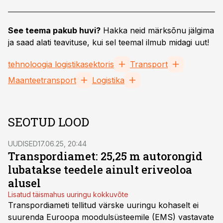
See teema pakub huvi?
Hakka neid märksõnu jälgima
ja saad alati teavituse, kui sel teemal ilmub midagi uut!
tehnoloogia logistikasektoris
Transport
Maanteetransport
Logistika
SEOTUD LOOD
UUDISED
17.06.25, 20:44
Transpordiamet: 25,25 m autorongid
lubatakse teedele ainult eriveoloa
alusel
Lisatud täismahus uuringu kokkuvõte
Transpordiameti tellitud värske uuringu kohaselt ei
suurenda Euroopa moodulsüsteemile (EMS) vastavate