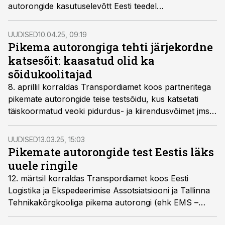
autorongide kasutuselevõtt Eesti teedel
liiklusõnnetuste riski, eeldusel, et rakendatakse
täiendavaid ohutusmeetmeid.
UUDISED
10.04.25, 09:19
Pikema autorongiga tehti järjekordne
katsesõit: kaasatud olid ka
sõidukoolitajad
8. aprillil korraldas Transpordiamet koos partneritega
pikemate autorongide teise testsõidu, kus katsetati
täiskoormatud veoki pidurdus- ja kiirendusvõimet jms.
Seekord oli kaastatud ka sõidukoolitajad, et saadud
teadmisi veokijuhtidele edasi anda.
UUDISED
13.03.25, 15:03
Pikemate autorongide test Eestis läks
uuele ringile
12. märtsil korraldas Transpordiamet koos Eesti
Logistika ja Ekspedeerimise Assotsiatsiooni ja Tallinna
Tehnikakõrgkooliga pikema autorongi (ehk EMS –
European Modular System
) testsõidu, et hinnata nende