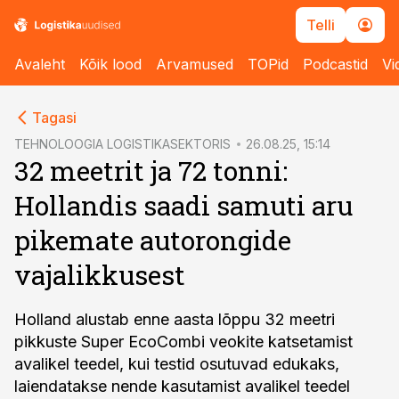
Telli
Avaleht
Kõik lood
Arvamused
TOPid
Podcastid
Vi
cebook
Tagasi
Twitter)
TEHNOLOOGIA LOGISTIKASEKTORIS
26.08.25, 15:14
32 meetrit ja 72 tonni:
kedIn
Hollandis saadi samuti aru
ail
pikemate autorongide
k
vajalikkusest
Holland alustab enne aasta lõppu 32 meetri
pikkuste Super EcoCombi veokite katsetamist
avalikel teedel, kui testid osutuvad edukaks,
laiendatakse nende kasutamist avalikel teedel