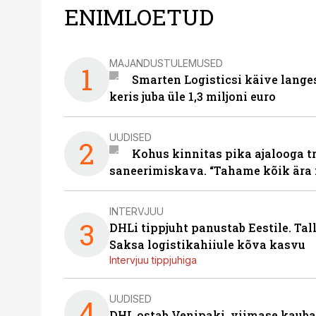
ENIMLOETUD
MAJANDUSTULEMUSED
1
Smarten Logisticsi käive lange
keris juba üle 1,3 miljoni euro
UUDISED
2
Kohus kinnitas pika ajalooga t
saneerimiskava. “Tahame kõik ära 
INTERVJUU
3
DHLi tippjuht panustab Eestile. Tal
Saksa logistikahiiule kõva kasvu
Intervjuu tippjuhiga
UUDISED
4
DHL ostab Venipaki, viimase kauba