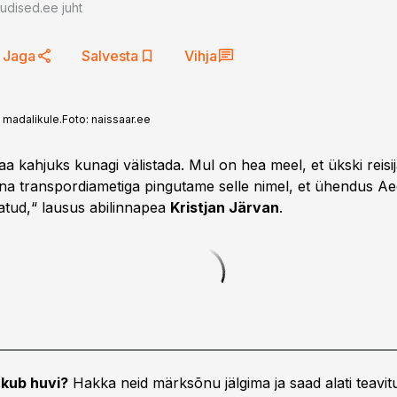
uudised.ee juht
Jaga
Salvesta
Vihja
u madalikule.
Foto:
naissaar.ee
aa kahjuks kunagi välistada. Mul on hea meel, et ükski reisij
nna transpordiametiga pingutame selle nimel, et ühendus A
gatud,“ lausus abilinnapea
Kristjan Järvan
.
kub huvi?
Hakka neid märksõnu jälgima ja saad alati teavitu