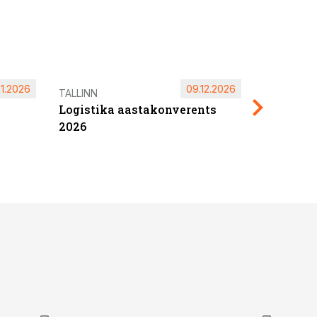
11.2026
09.12.2026
Pärnu ta
TALLINN
Logistika aastakonverents
2027
2026