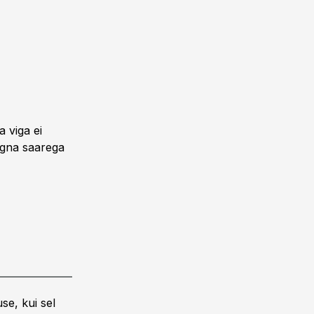
a viga ei
egna saarega
se, kui sel