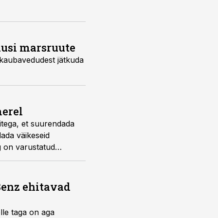
uusi marsruute
 kaubavedudest jätkuda
merel
ritega, et suurendada
ada väikeseid
g on varustatud
Benz ehitavad
elle taga on aga