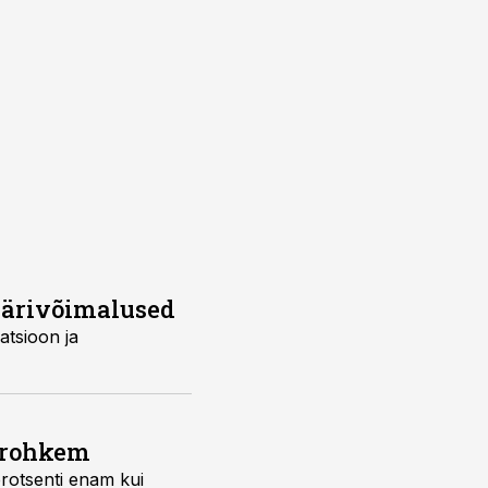
 ärivõimalused
tsioon ja
i rohkem
protsenti enam kui