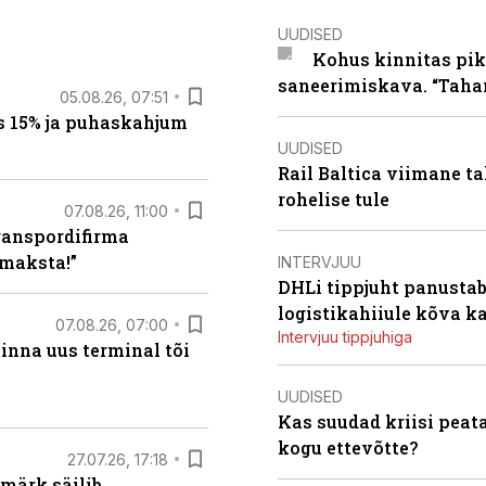
UUDISED
Kohus kinnitas pik
saneerimiskava. “Taha
05.08.26, 07:51
s 15% ja puhaskahjum
UUDISED
Rail Baltica viimane ta
rohelise tule
07.08.26, 11:00
ranspordifirma
maksta!”
INTERVJUU
DHLi tippjuht panustab 
logistikahiiule kõva k
07.08.26, 07:00
Intervjuu tippjuhiga
linna uus terminal tõi
UUDISED
Kas suudad kriisi peat
kogu ettevõtte?
27.07.26, 17:18
märk säilib