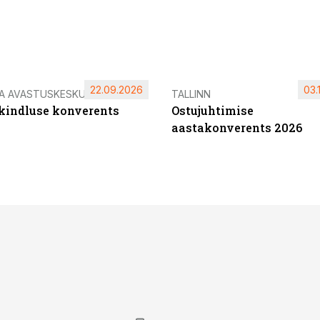
22.09.2026
03.
IA AVASTUSKESKUS
TALLINN
ikindluse konverents
Ostujuhtimise
aastakonverents 2026