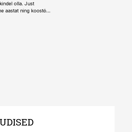
indel olla. Just
e aastat ning koostöö
.
UDISED