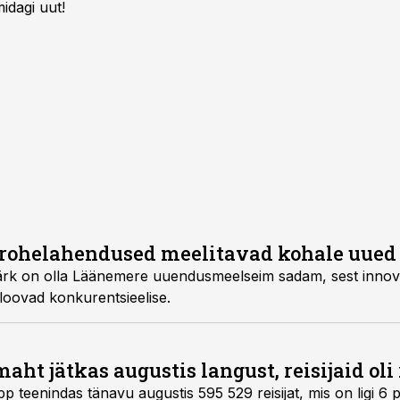
idagi uut!
 rohelahendused meelitavad kohale uued
rk on olla Läänemere uuendusmeelseim sadam, sest innova
oovad konkurentsieelise.
aht jätkas augustis langust, reisijaid ol
p teenindas tänavu augustis 595 529 reisijat, mis on ligi 6 