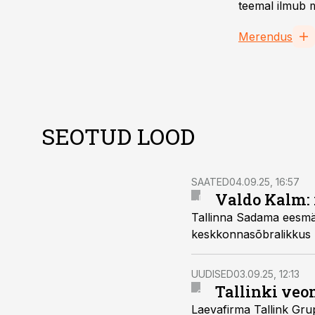
teemal ilmub m
Merendus
SEOTUD LOOD
SAATED
04.09.25, 16:57
Valdo Kalm:
Tallinna Sadama eesmä
keskkonnasõbralikkus l
UUDISED
03.09.25, 12:13
Tallinki veom
Laevafirma Tallink Grup