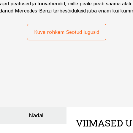
ajad peatused ja töövahendid, mille peale peab saama alati k
danud Mercedes-Benzi tarbesõidukeid juba enam kui kümm
ksul kujunenud oluliseks osaks ettevõtte igapäevasest tööst
Kuva rohkem Seotud lugusid
Nädal
VIIMASED U