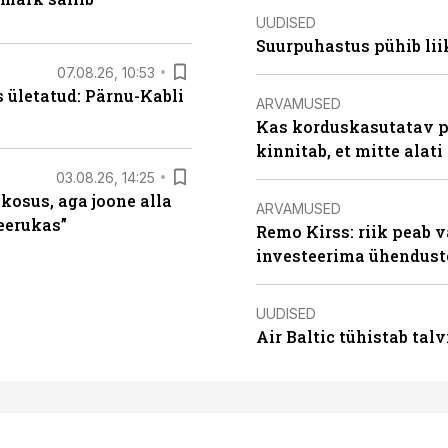
UUDISED
Suurpuhastus pühib liik
07.08.26, 10:53
s ületatud: Pärnu-Kabli
ARVAMUSED
Kas korduskasutatav p
kinnitab, et mitte alati
03.08.26, 14:25
 kosus, aga joone alla
ARVAMUSED
keerukas”
Remo Kirss: riik peab v
investeerima ühendust
UUDISED
Air Baltic tühistab talv