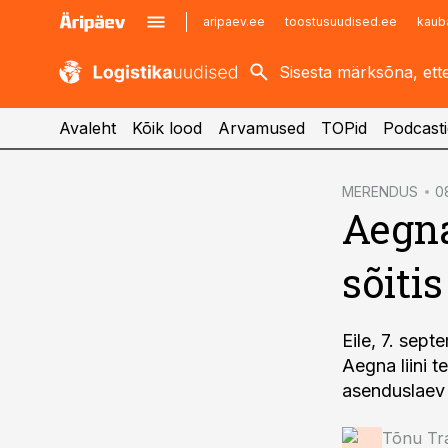
aripaev.ee
toostusuudised.ee
kaub
kaubandus.ee
imelineajalugu.ee
kinnisvarauudised.ee
imelineteadus.ee
Avaleht
Kõik lood
Arvamused
TOPid
Podcasti
cebook
MERENDUS
0
Aegna
Twitter)
kedIn
sõiti
ail
k
Eile, 7. sept
Aegna liini t
asenduslaev S
Tõnu T