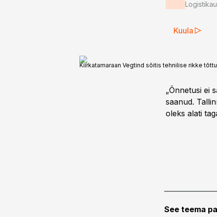
Logistika
Kuula
Kiirkatamaraan Vegtind sõitis tehnilise rikke tõtt
„Õnnetusi ei s
saanud. Talli
oleks alati ta
See teema pa