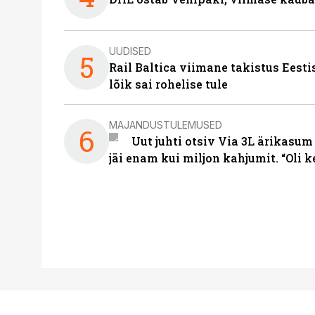
UUDISED
5
Rail Baltica viimane takistus Eesti
lõik sai rohelise tule
MAJANDUSTULEMUSED
6
Uut juhti otsiv Via 3L ärikasum
jäi enam kui miljon kahjumit. “Oli 