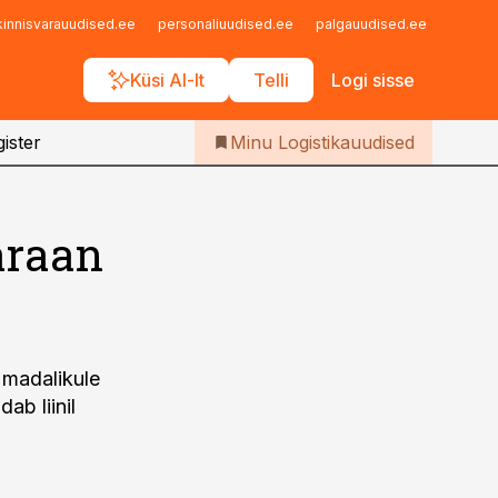
Iseteenindus
kinnisvarauudised.ee
personaliuudised.ee
palgauudised.ee
finant
Telli Logistikauudised
Küsi AI-lt
Telli
Logi sisse
ister
Minu Logistikauudised
araan
s madalikule
ab liinil