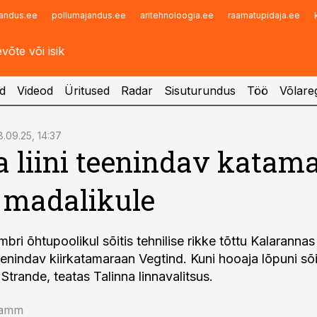
andus.ee
pollumajandus.ee
aritehnoloogia.ee
raamatupidaja.ee
Infopank
Radar
d
Videod
Üritused
Radar
Sisuturundus
Töö
Võlareg
8.09.25, 14:37
 liini teenindav katam
s madalikule
embri õhtupoolikul sõitis tehnilise rikke tõttu Kalaranna
eenindav kiirkatamaraan Vegtind. Kuni hooaja lõpuni sõid
trande, teatas Talinna linnavalitsus.
ramm