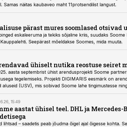
l. Samas näitas kaubaveo maht 11protsendilist langust.
lisuse pärast mures soomlased otsivad 
inged eskaleeruma ja tekiks sõjaline kriis, suudaks Soome
ab Kauppalehti. Seepärast mõeldakse Soomes, mida muuta.
rendavad ühiselt nutika reostuse seiret 
2025. aasta septembrist ühist arendusprojekti Soome partne
tusega tegelemiseks. Projekti DIGIMARIS eesmärk on arend
 aluseid (USV), mis sobivad Soome lahe tingimustesse nin
nduritega.
6.26, 15:49
e aastat ühisel teel. DHL ja Mercedes-
adetisega
d lihtsad – saadetis peab jõudma õigel ajal õigesse kohta. S