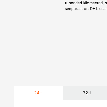
tuhanded kilomeetrid, s
seepärast on DHL usal
Vehoga on selle aja joo
24H
72H