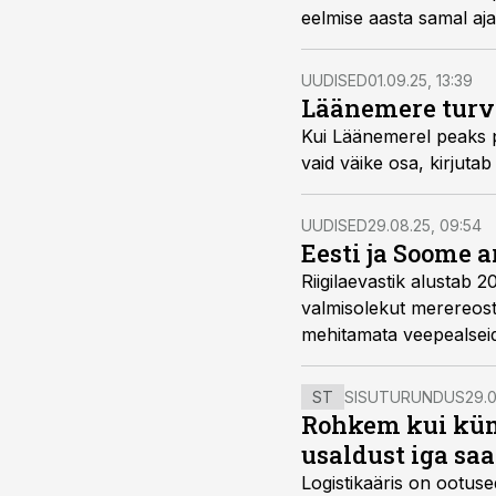
eelmise aasta samal aja
UUDISED
01.09.25, 13:39
Läänemere turva
Kui Läänemerel peaks p
vaid väike osa, kirjut
UUDISED
29.08.25, 09:54
Eesti ja Soome a
Riigilaevastik alustab 
valmisolekut merereos
mehitamata veepealseid
reostuse tuvastamise a
ST
SISUTURUNDUS
29.0
Rohkem kui kümm
usaldust iga sa
Logistikaäris on ootuse