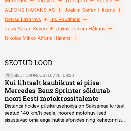
Merendus
Logistika
Transport
Soome
ALFONS HAKANS AS
Joakim Stefan Håkans
Deniss Lazarevs
Iris Raudmets
Jussi Sakari Keveri
Julius Joakim Håkans
Nikolas Mikko Alfons Håkans
SEOTUD LOOD
SISUTURUNDUS
21.07.26, 09:50
ST
Kui lihtsalt kaubikust ei piisa:
Mercedes-Benz Sprinter sõidutab
noori Eesti motokrossitalente
Distantsi hoidev püsikiirusehoidja on Saksamaa kiirteel
seatud 140 km/h peale, noored motohuvilised
sisustavad oma aega nutitelefonides ning kahetonnises
järelhaagises veerevad kaasa krossitsiklid koos vajaliku