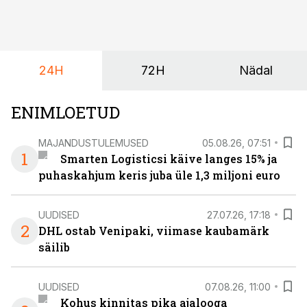
varustusega. Õige pea on Prantsusmaal, Romagnes
algamas juuniorite motokrossi
maailmameistrivõistlused.
24H
72H
Nädal
ENIMLOETUD
MAJANDUSTULEMUSED
05.08.26, 07:51
1
Smarten Logisticsi käive langes 15% ja
puhaskahjum keris juba üle 1,3 miljoni euro
UUDISED
27.07.26, 17:18
2
DHL ostab Venipaki, viimase kaubamärk
säilib
UUDISED
07.08.26, 11:00
Kohus kinnitas pika ajalooga