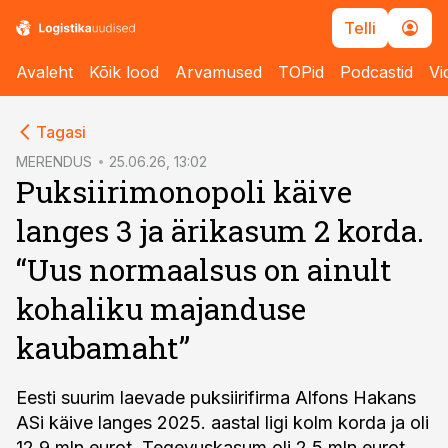
Telli
Avaleht
Kõik lood
Arvamused
TOPid
Podcastid
Vi
cebook
Tagasi
Twitter)
MERENDUS
25.06.26, 13:02
Puksiirimonopoli käive
kedIn
langes 3 ja ärikasum 2 korda.
ail
“Uus normaalsus on ainult
k
kohaliku majanduse
kaubamaht”
Eesti suurim laevade puksiirifirma Alfons Hakans
ASi käive langes 2025. aastal ligi kolm korda ja oli
12,9 mln eurot. Tegevuskasum oli 2,5 mln eurot