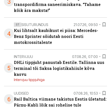
3
transpordifirma saneerimiskava. “Tahame
kõik ära maksta!”
SISUTURUNDUS
21.07.26, 09:50
ST
Kui lihtsalt kaubikust ei piisa: Mercedes-
4
Benz Sprinter sõidutab noori Eesti
motokrossitalente
INTERVJUU
07.08.26, 07:00
DHLi tippjuht panustab Eestile. Tallinna uus
5
terminal tõi Saksa logistikahiiule kõva
kasvu
Intervjuu tippjuhiga
UUDISED
07.08.26, 10:53
6
Rail Baltica viimane takistus Eestis ületatud:
Pärnu-Kabli lõik sai rohelise tule