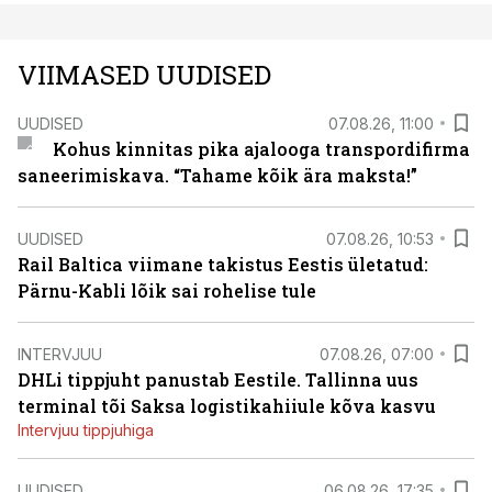
VIIMASED UUDISED
UUDISED
07.08.26, 11:00
Kohus kinnitas pika ajalooga transpordifirma
saneerimiskava. “Tahame kõik ära maksta!”
UUDISED
07.08.26, 10:53
Rail Baltica viimane takistus Eestis ületatud:
Pärnu-Kabli lõik sai rohelise tule
INTERVJUU
07.08.26, 07:00
DHLi tippjuht panustab Eestile. Tallinna uus
terminal tõi Saksa logistikahiiule kõva kasvu
Intervjuu tippjuhiga
UUDISED
06.08.26, 17:35