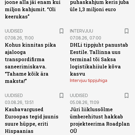
joone alla jäi enam kui
puhaskahjum keris juba
miljon kahjumit. “Oli
üle 1,3 miljoni euro
keerukas”
UUDISED
INTERVJUU
07.08.26, 11:00
07.08.26, 07:00
Kohus kinnitas pika
DHLi tippjuht panustab
ajalooga
Eestile. Tallinna uus
transpordifirma
terminal tõi Saksa
saneerimiskava.
logistikahiiule kõva
“Tahame kõik ära
kasvu
maksta!”
Intervjuu tippjuhiga
UUDISED
UUDISED
03.08.26, 13:51
05.08.26, 11:09
Kaubavargused
Jüri liiklussõlme
Euroopas tegid juunis
ümberehitust hakkab
suure hüppe, eriti
projekteerima Roadplan
Hispaanias
OÜ