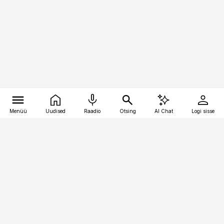
Menüü
Uudised
Raadio
Otsing
AI Chat
Logi sisse
Vana-Lõuna 39/1, 19094 Tallinn
(+372) 667 0111
logistikauudised@logistikauudised.ee
Telli
Reklaam