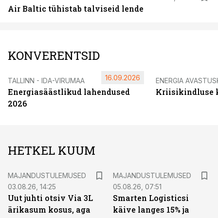
Air Baltic tühistab talviseid lende
KONVERENTSID
16.09.2026
TALLINN - IDA-VIRUMAA
ENERGIA AVASTUS
Energiasäästlikud lahendused
Kriisikindluse
2026
HETKEL KUUM
MAJANDUSTULEMUSED
MAJANDUSTULEMUSED
03.08.26, 14:25
05.08.26, 07:51
Uut juhti otsiv Via 3L
Smarten Logisticsi
ärikasum kosus, aga
käive langes 15% ja