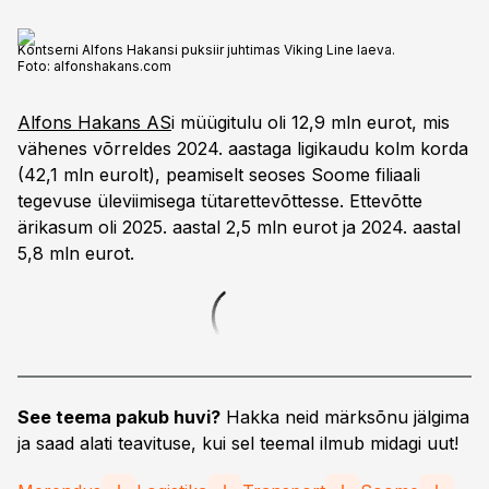
Kontserni Alfons Hakansi puksiir juhtimas Viking Line laeva.
Foto:
alfonshakans.com
Alfons Hakans AS
i müügitulu oli 12,9 mln eurot, mis
vähenes võrreldes 2024. aastaga ligikaudu kolm korda
(42,1 mln eurolt), peamiselt seoses Soome filiaali
tegevuse üleviimisega tütarettevõttesse. Ettevõtte
ärikasum oli 2025. aastal 2,5 mln eurot ja 2024. aastal
5,8 mln eurot.
See teema pakub huvi?
Hakka neid märksõnu jälgima
ja saad alati teavituse, kui sel teemal ilmub midagi uut!