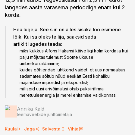
langedes aasta varasema perioodiga enam kui 2
korda.
Hea lugeja! See siin on alles sisuka loo esimene
lõik. Kui sa oleks tellija, saaksid seda
artiklit lugedes teada:
miks kukkus Alfons Hakansi käive ligi kolm korda ja kui
palju mõjutas tulemust Soome üksuse
ümberkorraldamine;
kuidas põhjendab juhtkond väidet, et uus normaalsus
sadamates sõltub nüüd eeskätt Eesti kohaliku
majanduse impordist ja ekspordist;
milliseid uusi ärivõimalusi otsib puksiirifirma
meretuuleenergia ja merel ehitamise valdkonnas.
Annika Kald
teemaveebide juhttoimetaja
Kuula
Jaga
Salvesta
Vihja