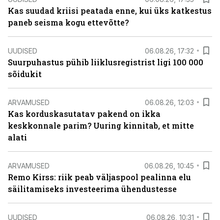
Kas suudad kriisi peatada enne, kui üks katkestus
paneb seisma kogu ettevõtte?
UUDISED
06.08.26, 17:32
Suurpuhastus pühib liiklusregistrist ligi 100 000
sõidukit
ARVAMUSED
06.08.26, 12:03
Kas korduskasutatav pakend on ikka
keskkonnale parim? Uuring kinnitab, et mitte
alati
ARVAMUSED
06.08.26, 10:45
Remo Kirss: riik peab väljaspool pealinna elu
säilitamiseks investeerima ühendustesse
UUDISED
06.08.26, 10:31