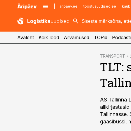
aripaev.ee
toostusuudised.ee
kaub
kaubandus.ee
imelineajalugu.ee
kinnisvarauudised.ee
imelineteadus.ee
Avaleht
Kõik lood
Arvamused
TOPid
Podcasti
cebook
TRANSPORT
TLT: 
Twitter)
kedIn
Talli
ail
k
AS Tallinna 
allkirjastas
Tallinnasse.
gaasibussi, m