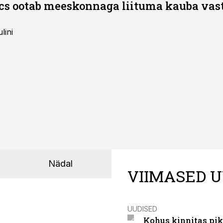
ics ootab meeskonnaga liituma kauba va
lini
Nädal
VIIMASED U
UUDISED
Kohus kinnitas pik