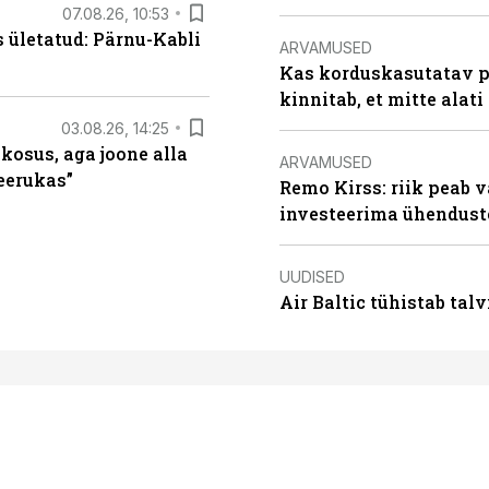
07.08.26, 10:53
s ületatud: Pärnu-Kabli
ARVAMUSED
Kas korduskasutatav p
kinnitab, et mitte alati
03.08.26, 14:25
 kosus, aga joone alla
ARVAMUSED
keerukas”
Remo Kirss: riik peab v
investeerima ühendust
UUDISED
Air Baltic tühistab talv