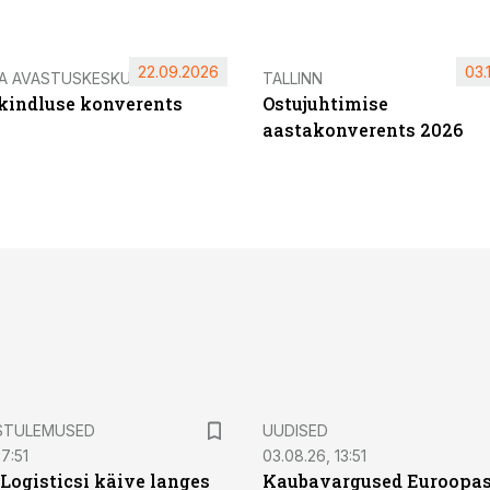
22.09.2026
03.
IA AVASTUSKESKUS
TALLINN
ikindluse konverents
Ostujuhtimise
aastakonverents 2026
STULEMUSED
UUDISED
7:51
03.08.26, 13:51
Logisticsi käive langes
Kaubavargused Euroopas