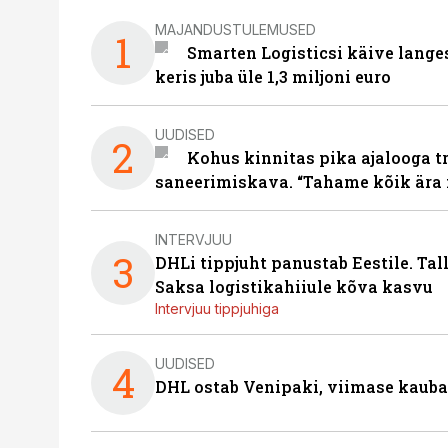
MAJANDUSTULEMUSED
1
Smarten Logisticsi käive lange
keris juba üle 1,3 miljoni euro
UUDISED
2
Kohus kinnitas pika ajalooga t
saneerimiskava. “Tahame kõik ära 
INTERVJUU
3
DHLi tippjuht panustab Eestile. Tal
Saksa logistikahiiule kõva kasvu
Intervjuu tippjuhiga
UUDISED
4
DHL ostab Venipaki, viimase kauba