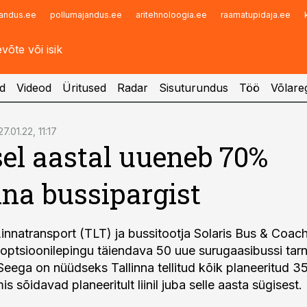
andus.ee
pollumajandus.ee
aritehnoloogia.ee
raamatupidaja.ee
Infopank
Radar
d
Videod
Üritused
Radar
Sisuturundus
Töö
Võlareg
27.01.22, 11:17
sel aastal uueneb 70%
nna bussipargist
Linnatransport (TLT) ja bussitootja Solaris Bus & Coac
id optsioonilepingu täiendava 50 uue surugaasibussi tar
 Seega on nüüdseks Tallinna tellitud kõik planeeritud 3
is sõidavad planeeritult liinil juba selle aasta sügisest.