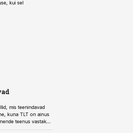
se, kui sel
vad
llid, mis teenindavad
alne, kuna TLT on ainus
t nende teenus vastaks