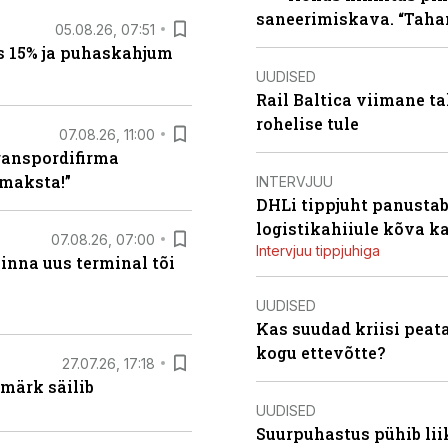
saneerimiskava. “Taha
05.08.26, 07:51
s 15% ja puhaskahjum
UUDISED
Rail Baltica viimane ta
rohelise tule
07.08.26, 11:00
ranspordifirma
maksta!”
INTERVJUU
DHLi tippjuht panustab 
logistikahiiule kõva k
07.08.26, 07:00
Intervjuu tippjuhiga
linna uus terminal tõi
UUDISED
Kas suudad kriisi peat
kogu ettevõtte?
27.07.26, 17:18
märk säilib
UUDISED
Suurpuhastus pühib liik