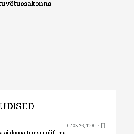
stuvõtuosakonna
UDISED
07.08.26, 11:00
a ajalooga transpordifirma