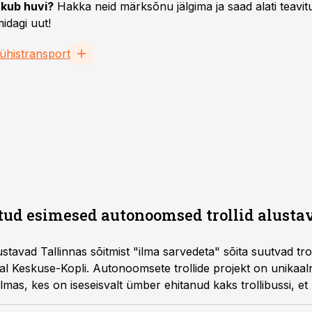
kub huvi?
Hakka neid märksõnu jälgima ja saad alati teavitu
idagi uut!
ühistransport
ud esimesed autonoomsed trollid alusta
ustavad Tallinnas sõitmist "ilma sarvedeta" sõita suutvad tro
suunal Keskuse-Kopli. Autonoomsete trollide projekt on unika
mas, kes on iseseisvalt ümber ehitanud kaks trollibussi, e
teatab TLT.