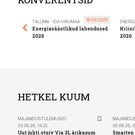
16.09.2026
TALLINN - IDA-VIRUMAA
ENERG
Energiasäästlikud lahendused
Kriis
2026
2026
HETKEL KUUM
MAJANDUSTULEMUSED
MAJANDU
03.08.26, 14:25
05.08.26, 0
Uut juhti otsiv Via 3L ärikasum
Smarten 