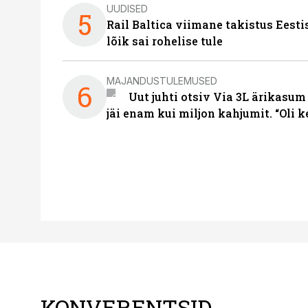
UUDISED
5
Rail Baltica viimane takistus Eesti
lõik sai rohelise tule
MAJANDUSTULEMUSED
6
Uut juhti otsiv Via 3L ärikasum
jäi enam kui miljon kahjumit. “Oli 
KONVERENTSID