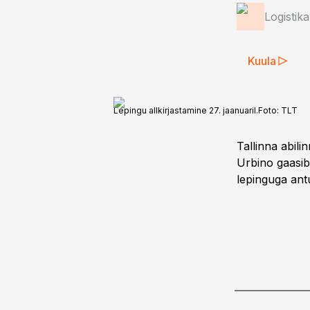
Logistik
Kuula
Lepingu allkirjastamine 27. jaanuaril.
Foto:
TLT
Tallinna abil
Urbino gaasib
lepinguga antu