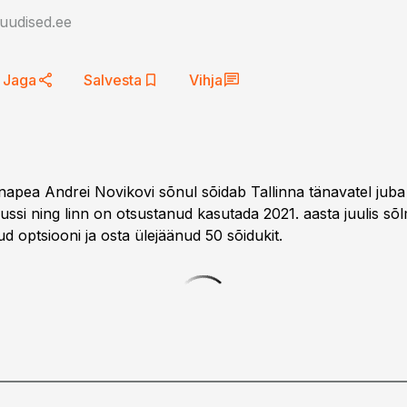
auudised.ee
Jaga
Salvesta
Vihja
innapea Andrei Novikovi sõnul sõidab Tallinna tänavatel juba
ussi ning linn on otsustanud kasutada 2021. aasta juulis sõl
d optsiooni ja osta ülejäänud 50 sõidukit.