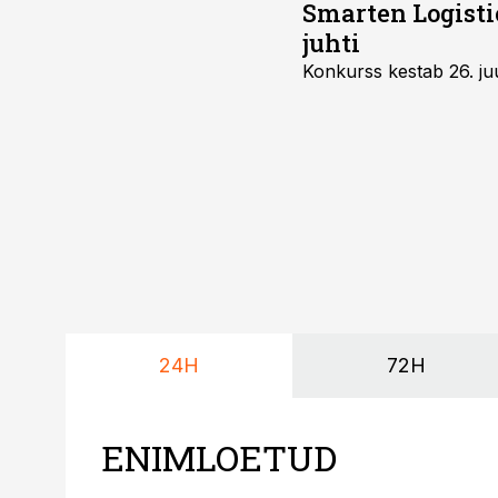
Smarten Logist
juhti
Konkurss kestab 26. juu
24H
72H
ENIMLOETUD