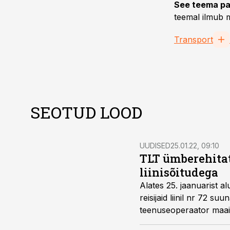
See teema pa
teemal ilmub m
Transport
SEOTUD LOOD
UUDISED
25.01.22, 09:10
TLT ümberehitat
liinisõitudega
Alates 25. jaanuarist al
reisijaid liinil nr 72 
teenuseoperaator maail
liinivõrgu vajadustele, 