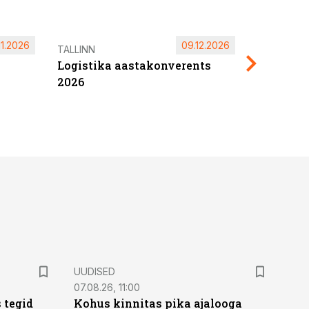
11.2026
09.12.2026
Pärnu ta
TALLINN
Logistika aastakonverents
2027
2026
UUDISED
07.08.26, 11:00
 tegid
Kohus kinnitas pika ajalooga