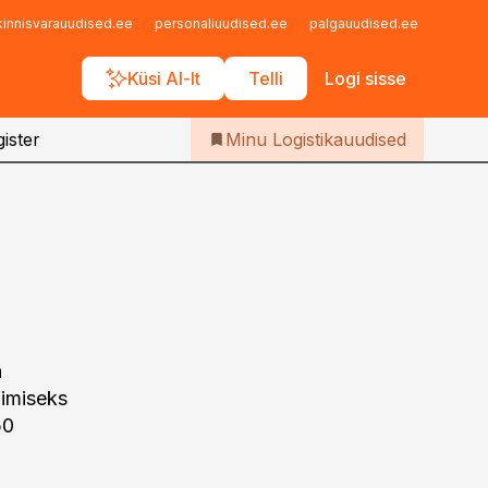
Iseteenindus
kinnisvarauudised.ee
personaliuudised.ee
palgauudised.ee
finant
Telli Logistikauudised
Küsi AI-lt
Telli
Logi sisse
ister
Minu Logistikauudised
h
nimiseks
50