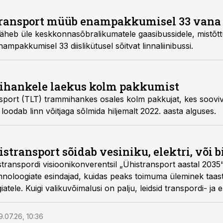
transport müüb enampakkumisel 33 vana 
 läheb üle keskkonnasõbralikumatele gaasibussidele, mistõ
mpakkumisel 33 diislikütusel sõitvat linnaliinibussi.
ihankele laekus kolm pakkumist
nsport (TLT) trammihankes osales kolm pakkujat, kes soovi
loodab linn võitjaga sõlmida hiljemalt 2022. aasta alguses.
stransport sõidab vesiniku, elektri, või
transpordi visioonikonverentsil „Ühistransport aastal 2035“
noloogiate esindajad, kuidas peaks toimuma üleminek taas
tele. Kuigi valikuvõimalusi on palju, leidsid transpordi- ja 
 seadusandlikku ja regulatiivset kindlustunnet, sest investee
 transpordiks ei saa teha soovunelma baasilt.
9.07.26, 10:36