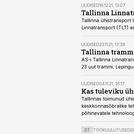
UUDISED
16.12.21, 13:07
Tallinna Linna
Tallinna ühistransport
Linnatransport (TLT) ena
UUDISED
23.11.21, 17:39
Tallinna tramm
AS-i Tallinna Linnatra
23 uut trammi. Lepingu 
UUDISED
04.11.21, 16:17
Kas tuleviku ühi
Tallinnas toimunud ühis
keskkonnasõbralike teh
põhinevatele tehnoloogia
et ennekõike on vajalik
taastuvkütustepõhiseks
ST
TÖÖKUULUTUSED
0