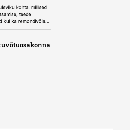
 kohta: millised
aasamise, teede
d kui ka remondivõla
ile nähakse ka auto- ja
stuvõtuosakonna