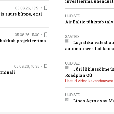
investeerima ühendust
03.08.26, 13:51
s suure hüppe, eriti
UUDISED
Air Baltic tühistab talv
05.08.26, 11:09
SAATED
 hakkab projekteerima
Logistika valest ot
automatiseeritud kaos
UUDISED
05.08.26, 10:35
Jüri liiklussõlme 
rminali
Roadplan OÜ
Lisatud video kavandatavast r
UUDISED
Linas Agro avas Mu