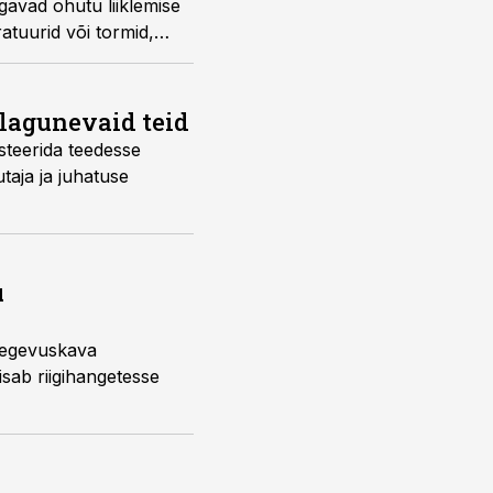
gavad ohutu liiklemise
atuurid või tormid,
 lagunevaid teid
esteerida teedesse
taja ja juhatuse
u
 tegevuskava
sab riigihangetesse