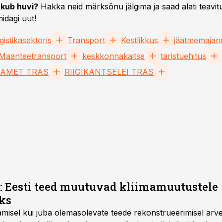
kub huvi?
Hakka neid märksõnu jälgima ja saad alati teavitu
idagi uut!
gistikasektoris
Transport
Kestlikkus
jäätmemajan
Maanteetransport
keskkonnakaitse
taristuehitus
AMET TRAS
RIIGIKANTSELEI TRAS
: Eesti teed muutuvad kliimamuutustele
ks
tamisel kui juba olemasolevate teede rekonstrueerimisel ar