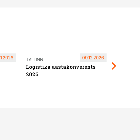
11.2026
09.12.2026
Pärnu ta
TALLINN
Logistika aastakonverents
2027
2026