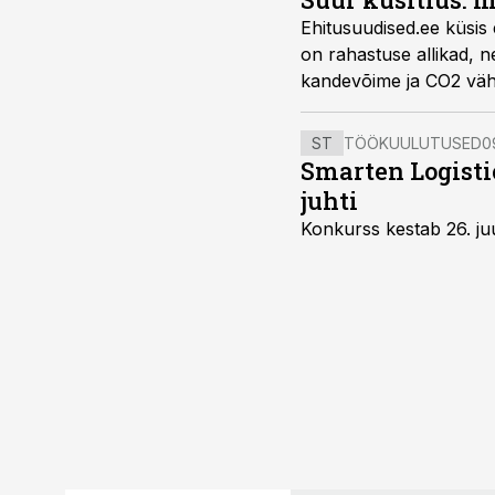
Ehitusuudised.ee küsis er
on rahastuse allikad, n
kandevõime ja CO2 vähe
vähendamist. Rahastusal
ummikumaksu võimalus
ST
TÖÖKUULUTUSED
0
Smarten Logist
juhti
Konkurss kestab 26. juu