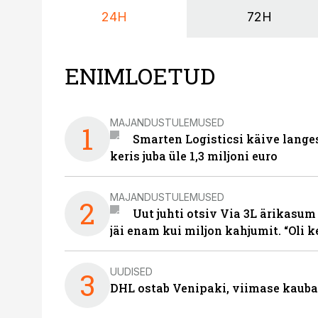
24H
72H
ENIMLOETUD
MAJANDUSTULEMUSED
1
Smarten Logisticsi käive lange
keris juba üle 1,3 miljoni euro
MAJANDUSTULEMUSED
2
Uut juhti otsiv Via 3L ärikasum
jäi enam kui miljon kahjumit. “Oli 
UUDISED
3
DHL ostab Venipaki, viimase kauba