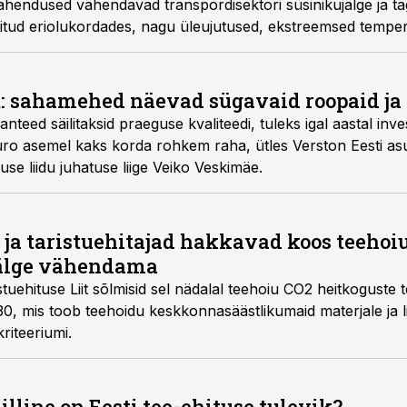
ahendused vähendavad transpordisektori süsinikujälge ja ta
gitud eriolukordades, nagu üleujutused, ekstreemsed temper
t: sahamehed näevad sügavaid roopaid ja
nteed säilitaksid praeguse kvaliteedi, tuleks igal aastal inv
uro asemel kaks korda rohkem raha, ütles Verston Eesti asu
use liidu juhatuse liige Veiko Veskimäe.
ja taristuehitajad hakkavad koos teehoi
älge vähendama
tuehituse Liit sõlmisid sel nädalal teehoiu CO2 heitkoguste
0, mis toob teehoidu keskkonnasäästlikumaid materjale ja li
riteeriumi.
illine on Eesti tee-ehituse tulevik?