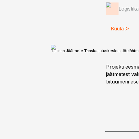
Logistik
Kuula
Tallinna Jäätmete Taaskasutuskeskus Jõelähtm
Projekti eesmä
jäätmetest va
bituumeni ase