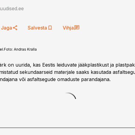
auudised.ee
Jaga
Salvesta
Vihja
el.
Foto:
Andras Kralla
rk on uurida, kas Eestis leiduvate jääkplastikust ja plastpa
lmistatud sekundaarseid materjale saaks kasutada asfaltseg
ndajana või asfaltsegude omaduste parandajana.