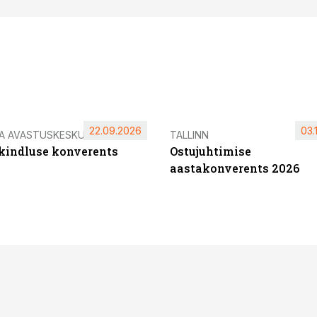
22.09.2026
03.
IA AVASTUSKESKUS
TALLINN
ikindluse konverents
Ostujuhtimise
aastakonverents 2026