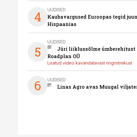
UUDISED
4
Kaubavargused Euroopas tegid juuni
Hispaanias
UUDISED
5
Jüri liiklussõlme ümberehitust
Roadplan OÜ
Lisatud video kavandatavast ringristmikust
UUDISED
6
Linas Agro avas Muugal viljate