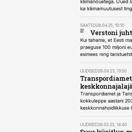
kliimanõuetega. Uued l
ka kliimamuutusest tin
teatab amet.
SAATED
28.04.25, 10:10
Verstoni juh
Kui tahame, et Eesti maa
praeguse 100 miljoni e
esimees ning taristuehit
UUDISED
28.09.23, 13:50
Transpordiamet 
keskkonnajalaj
Transpordiamet ja Taris
kokkuleppe aastani 203
keskkonnahoidlikkuse k
UUDISED
28.02.23, 14:40
Suur küsitlus: m