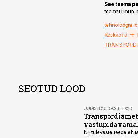
See teema pa
teemal ilmub m
tehnoloogia lo
Keskkond
TRANSPORDI
SEOTUD LOOD
UUDISED
16.09.24, 10:20
Transpordiamet
vastupidavama
Nii tulevaste teede ehi