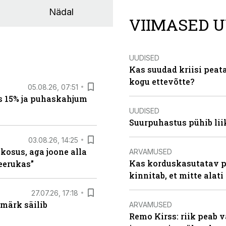
Nädal
VIIMASED U
UUDISED
Kas suudad kriisi peat
kogu ettevõtte?
05.08.26, 07:51
s 15% ja puhaskahjum
UUDISED
Suurpuhastus pühib liik
03.08.26, 14:25
 kosus, aga joone alla
ARVAMUSED
Kas korduskasutatav p
keerukas”
kinnitab, et mitte alati
27.07.26, 17:18
märk säilib
ARVAMUSED
Remo Kirss: riik peab v