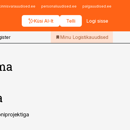
Iseteenindus
kinnisvarauudised.ee
personaliuudised.ee
palgauudised.ee
finant
Telli Logistikauudised
Küsi AI-lt
Telli
Logi sisse
ister
Minu Logistikauudised
ima
a
oniprojektiga