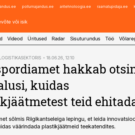
andus.ee
pollumajandus.ee
aritehnoloogia.ee
raamatupidaja.ee
Infopank
Radar
d
Videod
Üritused
Radar
Sisuturundus
Töö
Võlareg
LOGISTIKASEKTORIS
18.06.26, 12:10
spordiamet hakkab ots
lusi, kuidas
ikjäätmetest teid ehitad
et sõlmis Riigikantseleiga lepingu, et leida innovatsio
uidas väärindada plastikjäätmeid teekatendites.