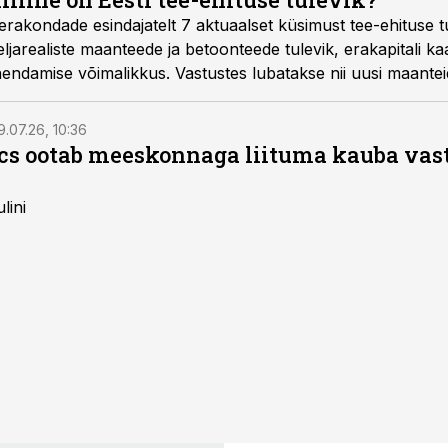
akondade esindajatelt 7 aktuaalset küsimust tee-ehituse tuleviku
eljarealiste maanteede ja betoonteede tulevik, erakapitali k
ndamise võimalikkus. Vastustes lubatakse nii uusi maantei
likate osas jäädi kidakeelsemaks, ehkki lisaks kütuseaktsiis
t.
9.07.26, 10:36
ics ootab meeskonnaga liituma kauba va
lini