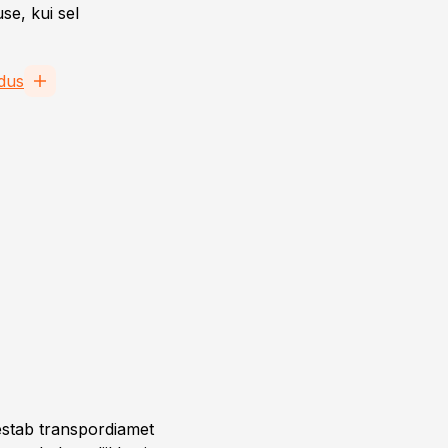
se, kui sel
dus
vestab transpordiamet