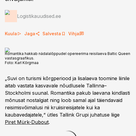
Logistikauudised.ee
Kuula
Jaga
Salvesta
Vihja
Romantika hakkab nädalalõppudel opereerima reisilaeva Baltic Queen
vastasgraafikus.
Foto:
Karl Kõrgmaa
„Suvi on turismi kõrgperiood ja lisalaeva toomine liinile
aitab vastata kasvavale nõudlusele Tallinna–
Stockholmi suunal. Romantika pakub laevana kindlasti
mõnusat nostalgiat ning loob samal ajal täiendavaid
reisimisvõimalusi nii kruiisireisijatele kui ka
kaubavedajatele,“ ütles Tallink Grupi juhatuse liige
Piret Mürk-Dubout
.