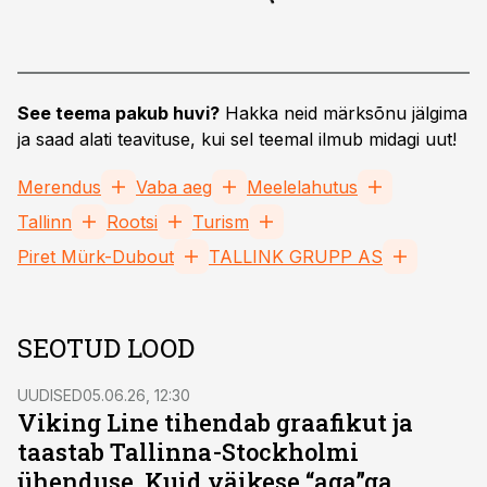
See teema pakub huvi?
Hakka neid märksõnu jälgima
ja saad alati teavituse, kui sel teemal ilmub midagi uut!
Merendus
Vaba aeg
Meelelahutus
Tallinn
Rootsi
Turism
Piret Mürk-Dubout
TALLINK GRUPP AS
SEOTUD LOOD
UUDISED
05.06.26, 12:30
Viking Line tihendab graafikut ja
taastab Tallinna-Stockholmi
ühenduse. Kuid väikese “aga”ga