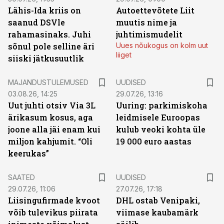
Lähis-Ida kriis on
Autoettevõtete Liit
saanud DSVle
muutis nime ja
rahamasinaks. Juhi
juhtimismudelit
sõnul pole selline äri
Uues nõukogus on kolm uut
liiget
siiski jätkusuutlik
MAJANDUSTULEMUSED
UUDISED
03.08.26, 14:25
29.07.26, 13:16
Uut juhti otsiv Via 3L
Uuring: parkimiskoha
ärikasum kosus, aga
leidmisele Euroopas
joone alla jäi enam kui
kulub veoki kohta üle
miljon kahjumit. “Oli
19 000 euro aastas
keerukas”
SAATED
UUDISED
29.07.26, 11:06
27.07.26, 17:18
Liisingufirmade kvoot
DHL ostab Venipaki,
võib tulevikus piirata
viimase kaubamärk