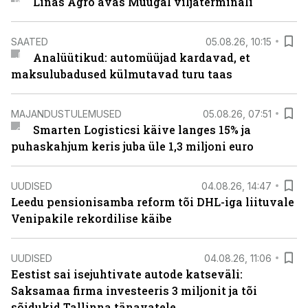
Linas Agro avas Muugal viljaterminali
SAATED
05.08.26, 10:15
Analüütikud: automüüjad kardavad, et
maksulubadused külmutavad turu taas
MAJANDUSTULEMUSED
05.08.26, 07:51
Smarten Logisticsi käive langes 15% ja
puhaskahjum keris juba üle 1,3 miljoni euro
UUDISED
04.08.26, 14:47
Leedu pensionisamba reform tõi DHL-iga liituvale
Venipakile rekordilise käibe
UUDISED
04.08.26, 11:06
Eestist sai isejuhtivate autode katseväli:
Saksamaa firma investeeris 3 miljonit ja tõi
sõidukid Tallinna tänavatele