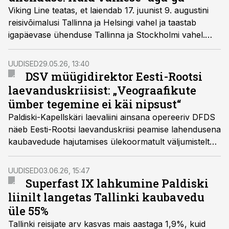
Viking Line teatas, et laiendab 17. juunist 9. augustini
reisivõimalusi Tallinna ja Helsingi vahel ja taastab
igapäevase ühenduse Tallinna ja Stockholmi vahel.
See võiks tuua leevendust ka Eesti-Rootsi
kaubaveokriisile, kuid kuna reis toimub läbi Helsingi,
UUDISED
29.05.26, 13:40
võtab see pea poole kauem aega kui Paldiskist
DSV müügidirektor Eesti-Rootsi
Kapellskäri sõitva laevaga.
laevanduskriisist: „Veograafikute
ümber tegemine ei käi nipsust“
Paldiski-Kapellskäri laevaliini ainsana opereeriv DFDS
näeb Eesti-Rootsi laevanduskriisi peamise lahendusena
kaubavedude hajutamises ülekoormatult väljumistelt
päevadele, kus laevas vaba ruumi rohkem, kuid
vedajatel on sellele soovile väga raske vastu tulla,
UUDISED
03.06.26, 15:47
nentis DSV Road müügidirektor Peeter Luht.
Superfast IX lahkumine Paldiski
liinilt langetas Tallinki kaubavedu
üle 55%
Tallinki reisijate arv kasvas mais aastaga 1,9%, kuid