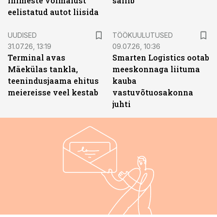
inimeste võimalust
säilib
eelistatud autot liisida
ST
UUDISED
TÖÖKUULUTUSED
31.07.26, 13:19
09.07.26, 10:36
Terminal avas
Smarten Logistics ootab
Mäekülas tankla,
meeskonnaga liituma
teenindusjaama ehitus
kauba
meiereisse veel kestab
vastuvõtuosakonna
juhti