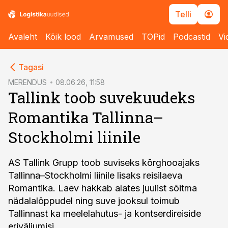
Telli
Avaleht
Kõik lood
Arvamused
TOPid
Podcastid
Vi
cebook
Tagasi
Twitter)
MERENDUS
08.06.26, 11:58
Tallink toob suvekuudeks
kedIn
Romantika Tallinna–
ail
Stockholmi liinile
k
AS Tallink Grupp toob suviseks kõrghooajaks
Tallinna–Stockholmi liinile lisaks reisilaeva
Romantika. Laev hakkab alates juulist sõitma
nädalalõppudel ning suve jooksul toimub
Tallinnast ka meelelahutus- ja kontserdireiside
eriväljumisi.