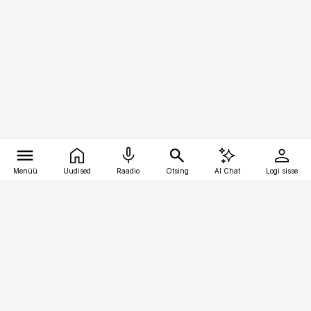
Menüü
Uudised
Raadio
Otsing
AI Chat
Logi sisse
Vana-Lõuna 39/1, 19094 Tallinn
(+372) 667 0111
logistikauudised@logistikauudised.ee