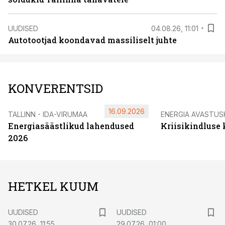
UUDISED
04.08.26, 11:01
Autotootjad koondavad massiliselt juhte
KONVERENTSID
16.09.2026
TALLINN - IDA-VIRUMAA
ENERGIA AVASTUS
Energiasäästlikud lahendused
Kriisikindluse
2026
HETKEL KUUM
UUDISED
UUDISED
30.07.26, 11:55
29.07.26, 01:00