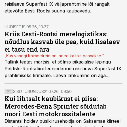
reisilaeva Superfast IX väljaprahtimine lõi rängalt
ettevõtte Eesti–Rootsi suuna kaubavedu.
UUDISED
19.05.26, 10:27
Kriis Eesti-Rootsi merelogistikas:
nõudlus kasvab üle pea, kuid lisalaev
ei tasu end ära
„Kus vähegi liinimeetreid on, need ka täis pannakse.“
Tallink teatas märtsis, et sõlmis pikaajalise lepingu
Paldiski-Rootsi liini teenindanud reisilaeva Superfast IX
prahtimiseks Iirimaale. Laeva lahkumine on aga
tekitanud Eesti-Rootsi suunal korraliku kaose: ainsana
Paldiskist väljuv DFDSi Sirena Seaways on
SISUTURUNDUS
21.07.26, 09:50
ST
populaarsematel liinidel pilgeni täis ja kümned veokid
Kui lihtsalt kaubikust ei piisa:
jäävad sellest lihtsalt maha. Tallink otsib liinile
Mercedes-Benz Sprinter sõidutab
asenduslaeva, kas ja millal see saabub, pole aga teada.
noori Eesti motokrossitalente
Distantsi hoidev püsikiirusehoidja on Saksamaa kiirteel