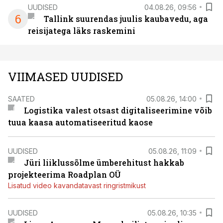
UUDISED
04.08.26, 09:56
6
Tallink suurendas juulis kaubavedu, aga
reisijatega läks raskemini
VIIMASED UUDISED
SAATED
05.08.26, 14:00
Logistika valest otsast digitaliseerimine võib
tuua kaasa automatiseeritud kaose
UUDISED
05.08.26, 11:09
Jüri liiklussõlme ümberehitust hakkab
projekteerima Roadplan OÜ
Lisatud video kavandatavast ringristmikust
UUDISED
05.08.26, 10:35