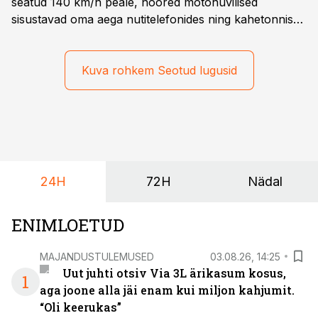
seatud 140 km/h peale, noored motohuvilised
sisustavad oma aega nutitelefonides ning kahetonnises
järelhaagises veerevad kaasa krossitsiklid koos vajaliku
varustusega. Õige pea on Prantsusmaal, Romagnes
algamas juuniorite motokrossi
Kuva rohkem Seotud lugusid
maailmameistrivõistlused.
24H
72H
Nädal
ENIMLOETUD
MAJANDUSTULEMUSED
03.08.26, 14:25
Uut juhti otsiv Via 3L ärikasum kosus,
1
aga joone alla jäi enam kui miljon kahjumit.
“Oli keerukas”