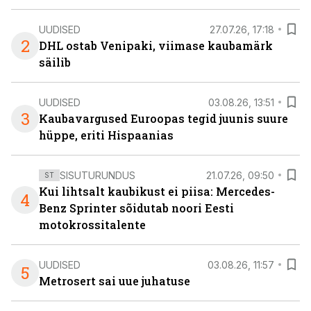
UUDISED
27.07.26, 17:18
2
DHL ostab Venipaki, viimase kaubamärk
säilib
UUDISED
03.08.26, 13:51
3
Kaubavargused Euroopas tegid juunis suure
hüppe, eriti Hispaanias
SISUTURUNDUS
21.07.26, 09:50
ST
Kui lihtsalt kaubikust ei piisa: Mercedes-
4
Benz Sprinter sõidutab noori Eesti
motokrossitalente
UUDISED
03.08.26, 11:57
5
Metrosert sai uue juhatuse