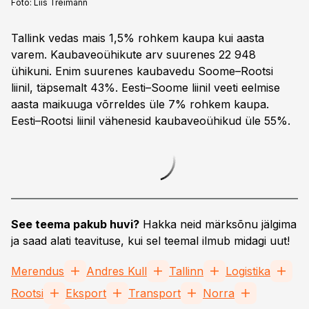
Foto:
Liis Treimann
Tallink vedas mais 1,5% rohkem kaupa kui aasta
varem. Kaubaveoühikute arv suurenes 22 948
ühikuni. Enim suurenes kaubavedu Soome–Rootsi
liinil, täpsemalt 43%. Eesti–Soome liinil veeti eelmise
aasta maikuuga võrreldes üle 7% rohkem kaupa.
Eesti–Rootsi liinil vähenesid kaubaveoühikud üle 55%.
See teema pakub huvi?
Hakka neid märksõnu jälgima
ja saad alati teavituse, kui sel teemal ilmub midagi uut!
Merendus
Andres Kull
Tallinn
Logistika
Rootsi
Eksport
Transport
Norra