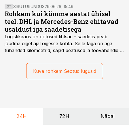
SISUTURUNDUS
29.06.26, 15:49
ST
Rohkem kui kümme aastat ühisel
teel. DHL ja Mercedes-Benz ehitavad
usaldust iga saadetisega
Logistikaäris on ootused lihtsad – saadetis peab
jõudma õigel ajal õigesse kohta. Selle taga on aga
tuhanded kilomeetrid, sajad peatused ja töövahendid,
mille peale peab saama alati kindel olla. Just seepärast
on DHL usaldanud Mercedes-Benzi tarbesõidukeid
juba enam kui kümme aastat ning koostöö Vehoga on
Kuva rohkem Seotud lugusid
selle aja jooksul kujunenud oluliseks osaks ettevõtte
igapäevasest tööst.
24H
72H
Nädal