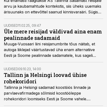
Kui enamasti räägitakse AS Tallinna Sadamast reisijate
arvu ja kaubamahtude kontekstis, siis üheks uuemaks
ärisuunaks on ettevõttel saanud kinnisvaraäri. Sügisel
loodetakse jõuda esimeste detailplaneeringuteni ning
kunagi maailmakuulsa Zaha Hadidi arhitektidelt tellitud
UUDISED
11.02.25, 09:47
„masterplan“ hakkab saama Tallinna Vanasadamas
Üle mere reisijad väldivad aina enam
reaalsuseks.
pealinnade sadamaid
Muuga-Vuosaari liini reisijanumbrite tõus näitab, et
autoga liiklejad väärtustavad üha enam alternatiive
Eesti ja Soome pealinnade sadamatele, kus sageli
satutakse liiklusummikutesse ja kus lisandub kogu
reisile arvestatav ajakulu.
UUDISED
09.10.23, 14:00
Tallinn ja Helsingi loovad ühise
rohekoridori
Tallinna ja Helsingi sadamad koostöös linnade ja
parvlaevafirmadega sõlmisid koostööleppe
rohekoridori loomiseks Eesti ja Soome vahele.
Koostööd toetavad mõlema riigi valitsused.