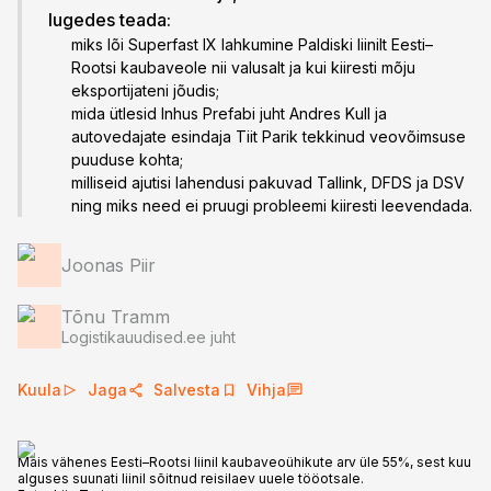
lugedes teada:
miks lõi Superfast IX lahkumine Paldiski liinilt Eesti–
Rootsi kaubaveole nii valusalt ja kui kiiresti mõju
eksportijateni jõudis;
mida ütlesid Inhus Prefabi juht Andres Kull ja
autovedajate esindaja Tiit Parik tekkinud veovõimsuse
puuduse kohta;
milliseid ajutisi lahendusi pakuvad Tallink, DFDS ja DSV
ning miks need ei pruugi probleemi kiiresti leevendada.
Joonas Piir
Tõnu Tramm
Logistikauudised.ee juht
Kuula
Jaga
Salvesta
Vihja
Mais vähenes Eesti–Rootsi liinil kaubaveoühikute arv üle 55%, sest kuu
alguses suunati liinil sõitnud reisilaev uuele tööotsale.