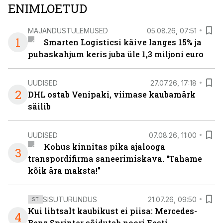
ENIMLOETUD
MAJANDUSTULEMUSED
05.08.26, 07:51
1
Smarten Logisticsi käive langes 15% ja
puhaskahjum keris juba üle 1,3 miljoni euro
UUDISED
27.07.26, 17:18
2
DHL ostab Venipaki, viimase kaubamärk
säilib
UUDISED
07.08.26, 11:00
Kohus kinnitas pika ajalooga
3
transpordifirma saneerimiskava. “Tahame
kõik ära maksta!”
SISUTURUNDUS
21.07.26, 09:50
ST
Kui lihtsalt kaubikust ei piisa: Mercedes-
4
Benz Sprinter sõidutab noori Eesti