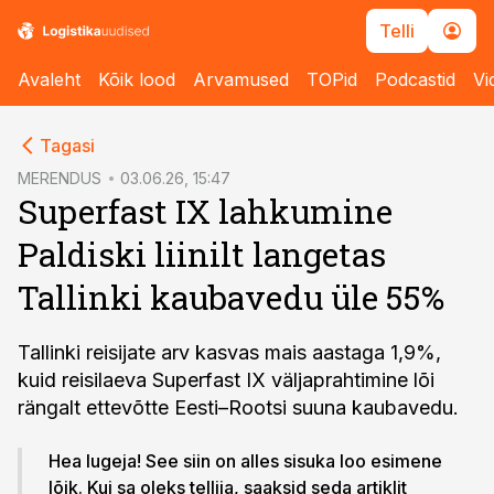
Telli
Avaleht
Kõik lood
Arvamused
TOPid
Podcastid
Vi
cebook
Tagasi
Twitter)
MERENDUS
03.06.26, 15:47
Superfast IX lahkumine
kedIn
Paldiski liinilt langetas
ail
Tallinki kaubavedu üle 55%
k
Tallinki reisijate arv kasvas mais aastaga 1,9%,
kuid reisilaeva Superfast IX väljaprahtimine lõi
rängalt ettevõtte Eesti–Rootsi suuna kaubavedu.
Hea lugeja! See siin on alles sisuka loo esimene
lõik. Kui sa oleks tellija, saaksid seda artiklit