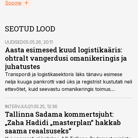
Soome
SEOTUD LOOD
UUDISED
05.05.26, 20:11
Aasta esimesed kuud logistikaäris:
ohtralt vangerdusi omanikeringis ja
juhatustes
Transpordi ja logistikasektoris läks tänavu esimese
nelja kuuga pankrotti vaid üks ja registrist kustutati neli
ettevõtet, kuid seevastu omanikeringis toimus
vangerdusi ligi veerandsajas ettevõttes, juhatuse
koosseis muutus enam kui 40 ettevõttes.
INTERVJUU
21.05.25, 12:36
Tallinna Sadama kommertsjuht:
„Zaha Hadidi „masterplan“ hakkab
saama reaalsuseks“