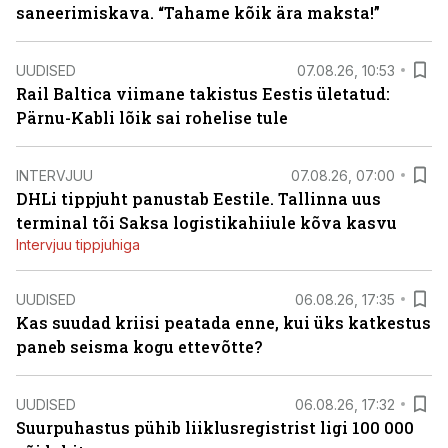
saneerimiskava. “Tahame kõik ära maksta!”
UUDISED
07.08.26, 10:53
Rail Baltica viimane takistus Eestis ületatud:
Pärnu-Kabli lõik sai rohelise tule
INTERVJUU
07.08.26, 07:00
DHLi tippjuht panustab Eestile. Tallinna uus
terminal tõi Saksa logistikahiiule kõva kasvu
Intervjuu tippjuhiga
UUDISED
06.08.26, 17:35
Kas suudad kriisi peatada enne, kui üks katkestus
paneb seisma kogu ettevõtte?
UUDISED
06.08.26, 17:32
Suurpuhastus pühib liiklusregistrist ligi 100 000