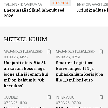
16.09.2026
TALLINN - IDA-VIRUMAA
ENERGIA AVASTUS
Energiasäästlikud lahendused
Kriisikindluse
2026
HETKEL KUUM
MAJANDUSTULEMUSED
MAJANDUSTULEMUSED
03.08.26, 14:25
05.08.26, 07:51
Uut juhti otsiv Via 3L
Smarten Logisticsi
ärikasum kosus, aga
käive langes 15% ja
joone alla jäi enam kui
puhaskahjum keris juba
miljon kahjumit. “Oli
üle 1,3 miljoni euro
keerukas”
UUDISED
INTERVJUU
07.08.26, 11:00
07.08.26, 07:00