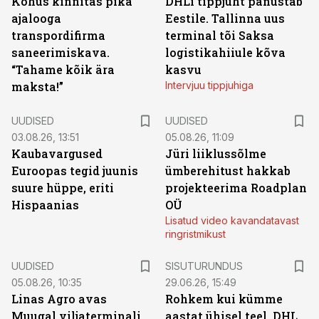
Kohus kinnitas pika
DHLi tippjuht panustab
ajalooga
Eestile. Tallinna uus
transpordifirma
terminal tõi Saksa
saneerimiskava.
logistikahiiule kõva
“Tahame kõik ära
kasvu
maksta!”
Intervjuu tippjuhiga
UUDISED
UUDISED
03.08.26, 13:51
05.08.26, 11:09
Kaubavargused
Jüri liiklussõlme
Euroopas tegid juunis
ümberehitust hakkab
suure hüppe, eriti
projekteerima Roadplan
Hispaanias
OÜ
Lisatud video kavandatavast
ringristmikust
ST
UUDISED
SISUTURUNDUS
05.08.26, 10:35
29.06.26, 15:49
Linas Agro avas
Rohkem kui kümme
Muugal viljaterminali
aastat ühisel teel. DHL