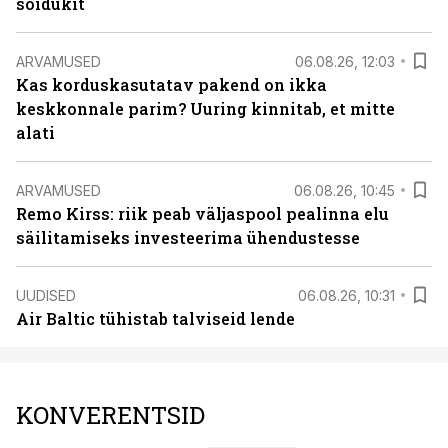
sõidukit
ARVAMUSED
06.08.26, 12:03
Kas korduskasutatav pakend on ikka
keskkonnale parim? Uuring kinnitab, et mitte
alati
ARVAMUSED
06.08.26, 10:45
Remo Kirss: riik peab väljaspool pealinna elu
säilitamiseks investeerima ühendustesse
UUDISED
06.08.26, 10:31
Air Baltic tühistab talviseid lende
KONVERENTSID