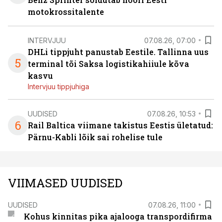
motokrossitalente
INTERVJUU
07.08.26, 07:00
DHLi tippjuht panustab Eestile. Tallinna uus
5
terminal tõi Saksa logistikahiiule kõva
kasvu
Intervjuu tippjuhiga
UUDISED
07.08.26, 10:53
6
Rail Baltica viimane takistus Eestis ületatud:
Pärnu-Kabli lõik sai rohelise tule
VIIMASED UUDISED
UUDISED
07.08.26, 11:00
Kohus kinnitas pika ajalooga transpordifirma