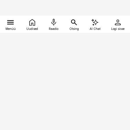
Menüü
Uudised
Raadio
Otsing
AI Chat
Logi sisse
Vana-Lõuna 39/1, 19094 Tallinn
(+372) 667 0111
logistikauudised@logistikauudised.ee
Telli
Reklaam
Firmast
Sisu kasutamisõigused
Ajakirjaniku
eetikakoodeks
Üldtingimused
Privaatsustingimused