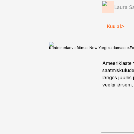
Laura S
Kuula
Konteinerlaev sõitmas New Yorgi sadamasse.
Fo
Ameeriklaste 
saatmiskulude
langes juunis 
veelgi järsem,