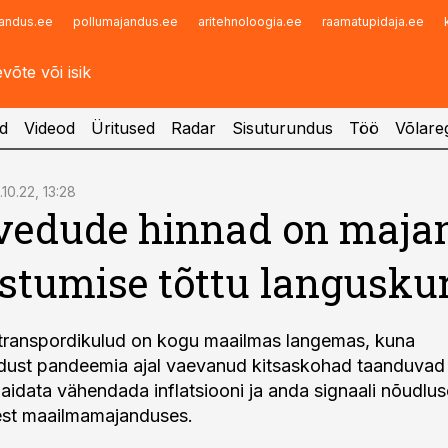
andus.ee
pollumajandus.ee
aritehnoloogia.ee
raamatupidaja.ee
Infopank
Radar
d
Videod
Üritused
Radar
Sisuturundus
Töö
Võlareg
.10.22, 13:28
vedude hinnad on maja
stumise tõttu languskur
 transpordikulud on kogu maailmas langemas, kuna
st pandeemia ajal vaevanud kitsaskohad taanduvad ki
aidata vähendada inflatsiooni ja anda signaali nõudlus
est maailmamajanduses.