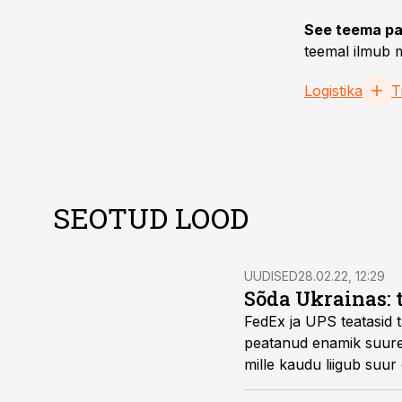
See teema pa
teemal ilmub m
Logistika
T
SEOTUD LOOD
UUDISED
28.02.22, 12:29
Sõda Ukrainas:
FedEx ja UPS teatasid 
peatanud enamik suurem
mille kaudu liigub suu
lennuvedudes on oodat