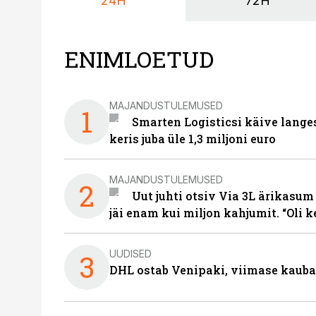
24H
72H
ENIMLOETUD
MAJANDUSTULEMUSED
1
Smarten Logisticsi käive lange
keris juba üle 1,3 miljoni euro
MAJANDUSTULEMUSED
2
Uut juhti otsiv Via 3L ärikasum
jäi enam kui miljon kahjumit. “Oli 
UUDISED
3
DHL ostab Venipaki, viimase kauba