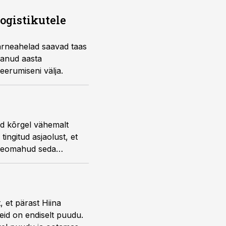
ogistikutele
rneahelad saavad taas
lanud aasta
seerumiseni välja.
d kõrgel vähemalt
tingitud asjaolust, et
aveomahud seda
 et pärast Hiina
id on endiselt puudu.