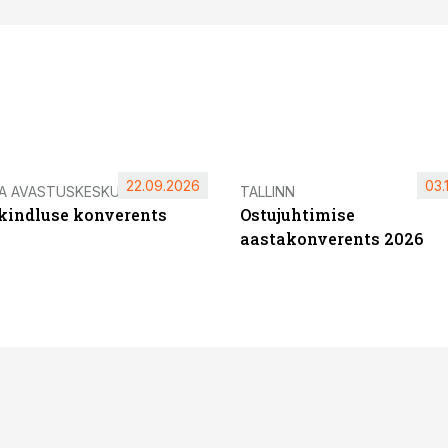
22.09.2026
03.
IA AVASTUSKESKUS
TALLINN
ikindluse konverents
Ostujuhtimise
aastakonverents 2026