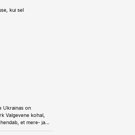
se, kui sel
e Ukrainas on
rk Valgevene kohal,
ähendab, et mere- ja