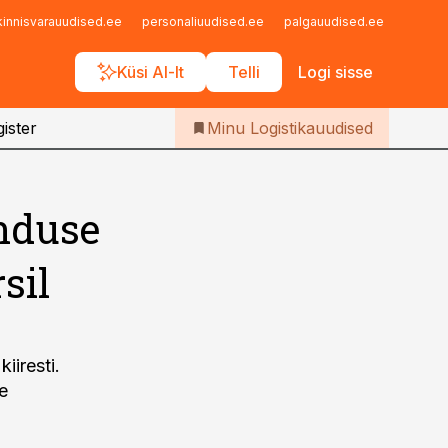
Iseteenindus
kinnisvarauudised.ee
personaliuudised.ee
palgauudised.ee
finant
Telli Logistikauudised
Küsi AI-lt
Telli
Logi sisse
ister
Minu Logistikauudised
nduse
sil
iresti.
e