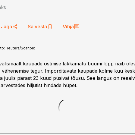
aks
Jaga
Salvesta
Vihja
to:
Reuters/Scanpix
välismaalt kaupade ostmise lakkamatu buumi lõpp näib oleva
 vähenemise tegur. Imporditavate kaupade kolme kuu kesk
ja juulis pärast 23 kuud püsivat tõusu. See langus on reaal
 arvestades hiljutist hindade hüpet.