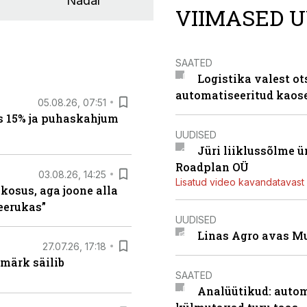
Nädal
VIIMASED U
SAATED
Logistika valest ot
automatiseeritud kaos
05.08.26, 07:51
s 15% ja puhaskahjum
UUDISED
Jüri liiklussõlme 
Roadplan OÜ
03.08.26, 14:25
Lisatud video kavandatavast r
 kosus, aga joone alla
keerukas”
UUDISED
Linas Agro avas Mu
27.07.26, 17:18
märk säilib
SAATED
Analüütikud: auto