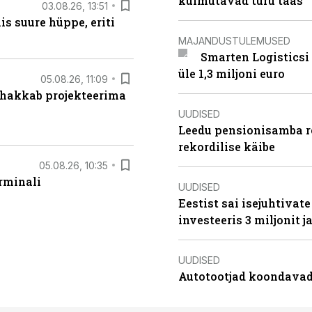
külmutavad turu taas
03.08.26, 13:51
s suure hüppe, eriti
MAJANDUSTULEMUSED
Smarten Logisticsi
üle 1,3 miljoni euro
05.08.26, 11:09
 hakkab projekteerima
UUDISED
Leedu pensionisamba re
rekordilise käibe
05.08.26, 10:35
rminali
UUDISED
Eestist sai isejuhtivat
investeeris 3 miljonit j
UUDISED
Autotootjad koondavad 