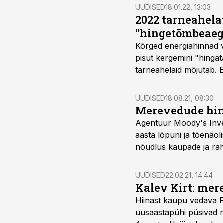
UUDISED
18.01.22, 13:03
2022 tarneahela
"hingetõmbeaeg
Kõrged energiahinnad 
pisut kergemini "hingat
tarneahelaid mõjutab. E
UUDISED
18.08.21, 08:30
Merevedude hinn
Agentuur Moody's Inves
aasta lõpuni ja tõenäoli
nõudlus kaupade ja ra
võimaldavad.
UUDISED
22.02.21, 14:44
Kalev Kirt: mer
Hiinast kaupu vedava F
uusaastapühi püsivad m