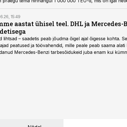
on praegu tema hinnangul 1 000 000 TEU-d, mis on igal het
6.26, 15:49
e aastat ühisel teel. DHL ja Mercedes-
adetisega
d lihtsad – saadetis peab jõudma õigel ajal õigesse kohta. S
ajad peatused ja töövahendid, mille peale peab saama alati k
danud Mercedes-Benzi tarbesõidukeid juba enam kui kümm
ksul kujunenud oluliseks osaks ettevõtte igapäevasest tööst