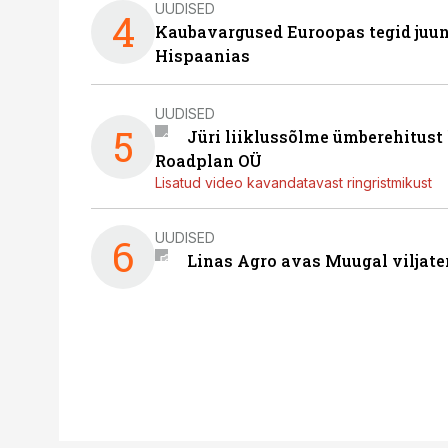
UUDISED
4
Kaubavargused Euroopas tegid juuni
Hispaanias
UUDISED
5
Jüri liiklussõlme ümberehitust
Roadplan OÜ
Lisatud video kavandatavast ringristmikust
UUDISED
6
Linas Agro avas Muugal viljate