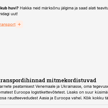
kub huvi?
Hakka neid märksõnu jälgima ja saad alati teavitu
idagi uut!
ransport
 transpordihinnad mitmekordistuvad
tarnete peatamisest Venemaale ja Ukrainasse, oma tegevus
atest Euroopa logistikettevõtetest. Lisaks on suur küsimä
r osa raudteevedudest Aasia ja Euroopa vahel. Kõik kokku t
a mitmekordset hinnatõusu.