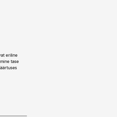
t eriline
mine tase
väärtuses