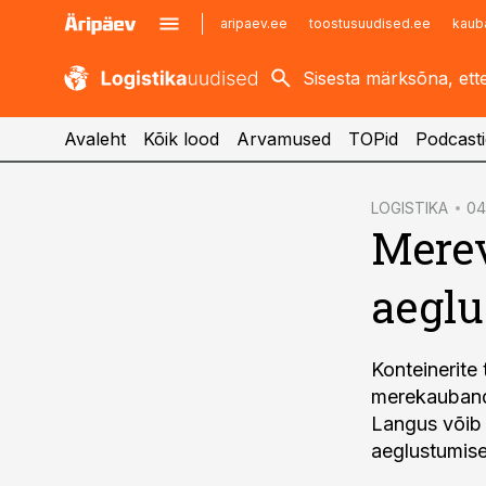
aripaev.ee
toostusuudised.ee
kaub
kaubandus.ee
imelineajalugu.ee
kinnisvarauudised.ee
imelineteadus.ee
Avaleht
Kõik lood
Arvamused
TOPid
Podcasti
cebook
LOGISTIKA
04
Mere
Twitter)
kedIn
aeglu
ail
k
Konteinerite
merekaubandu
Langus võib 
aeglustumis