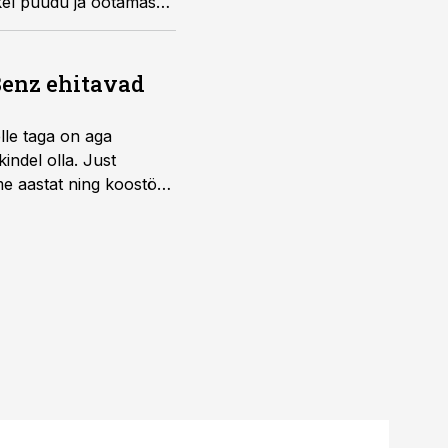
kel puudu ja ootamas
Benz ehitavad
elle taga on aga
indel olla. Just
e aastat ning koostöö
.