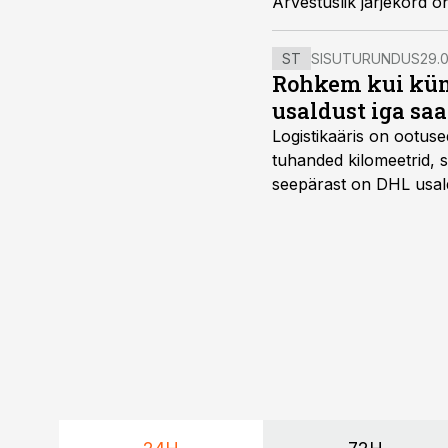
Arvestuslik järjekord 
laadimisi.
ST
SISUTURUNDUS
29.0
Rohkem kui kümm
usaldust iga sa
Logistikaäris on ootuse
tuhanded kilomeetrid, s
seepärast on DHL usal
Vehoga on selle aja joo