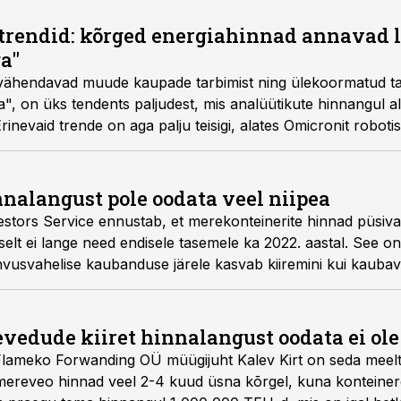
trendid: kõrged energiahinnad annavad l
a"
vähendavad muude kaupade tarbimist ning ülekoormatud ta
a", on üks tendents paljudest, mis analüütikute hinnangul a
rinevaid trende on aga palju teisigi, alates Omicronit roboti
alangust pole oodata veel niipea
tors Service ennustab, et merekonteinerite hinnad püsiva
selt ei lange need endisele tasemele ka 2022. aastal. See on 
hvusvahelise kaubanduse järele kasvab kiiremini kui kaub
evedude kiiret hinnalangust oodata ei ole
lameko Forwanding OÜ müügijuht Kalev Kirt on seda meelt,
ereveo hinnad veel 2-4 kuud üsna kõrgel, kuna konteinere