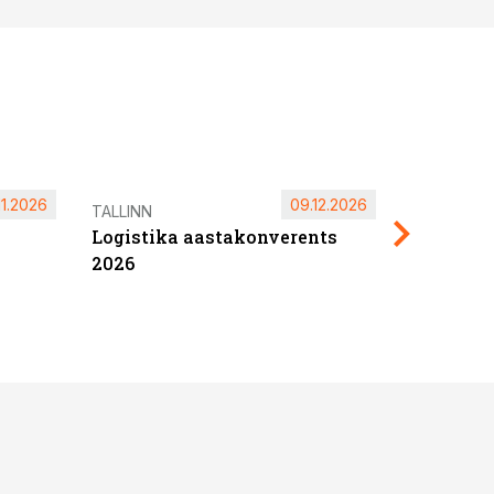
11.2026
09.12.2026
Pärnu ta
TALLINN
Logistika aastakonverents
2027
2026