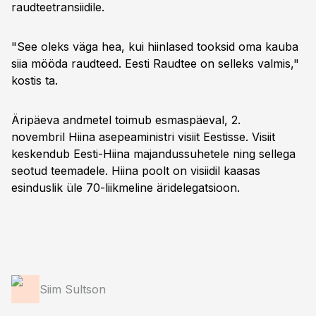
raudteetransiidile.
"See oleks väga hea, kui hiinlased tooksid oma kauba
siia mööda raudteed. Eesti Raudtee on selleks valmis,"
kostis ta.
Äripäeva andmetel toimub esmaspäeval, 2.
novembril Hiina asepeaministri visiit Eestisse. Visiit
keskendub Eesti-Hiina majandussuhetele ning sellega
seotud teemadele. Hiina poolt on visiidil kaasas
esinduslik üle 70-liikmeline äridelegatsioon.
Siim Sultson