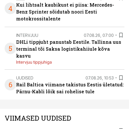
Kui lihtsalt kaubikust ei piisa: Mercedes-
4
Benz Sprinter sõidutab noori Eesti
motokrossitalente
INTERVJUU
07.08.26, 07:00
DHLi tippjuht panustab Eestile. Tallinna uus
5
terminal tõi Saksa logistikahiiule kõva
kasvu
Intervjuu tippjuhiga
UUDISED
07.08.26, 10:53
6
Rail Baltica viimane takistus Eestis ületatud:
Pärnu-Kabli lõik sai rohelise tule
VIIMASED UUDISED