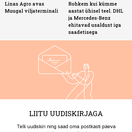
Linas Agro avas
Rohkem kui kümme
Muugal viljaterminali
aastat ühisel teel. DHL
ja Mercedes-Benz
ehitavad usaldust iga
saadetisega
LIITU UUDISKIRJAGA
Telli uudiskiri ning saad oma postkasti päeva