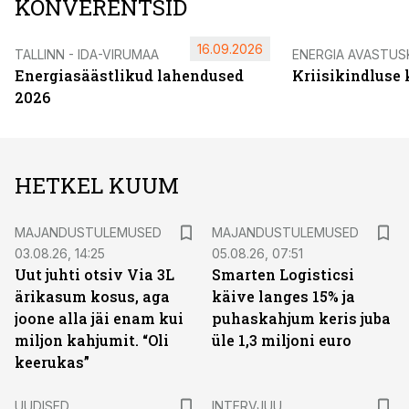
KONVERENTSID
16.09.2026
TALLINN - IDA-VIRUMAA
ENERGIA AVASTUS
Energiasäästlikud lahendused
Kriisikindluse
2026
HETKEL KUUM
MAJANDUSTULEMUSED
MAJANDUSTULEMUSED
03.08.26, 14:25
05.08.26, 07:51
Uut juhti otsiv Via 3L
Smarten Logisticsi
ärikasum kosus, aga
käive langes 15% ja
joone alla jäi enam kui
puhaskahjum keris juba
miljon kahjumit. “Oli
üle 1,3 miljoni euro
keerukas”
UUDISED
INTERVJUU