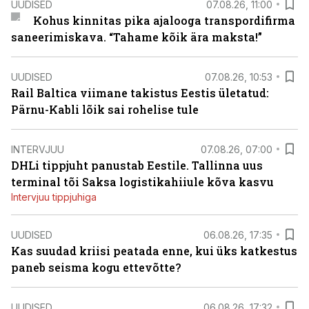
UUDISED
07.08.26, 11:00
Kohus kinnitas pika ajalooga transpordifirma
saneerimiskava. “Tahame kõik ära maksta!”
UUDISED
07.08.26, 10:53
Rail Baltica viimane takistus Eestis ületatud:
Pärnu-Kabli lõik sai rohelise tule
INTERVJUU
07.08.26, 07:00
DHLi tippjuht panustab Eestile. Tallinna uus
terminal tõi Saksa logistikahiiule kõva kasvu
Intervjuu tippjuhiga
UUDISED
06.08.26, 17:35
Kas suudad kriisi peatada enne, kui üks katkestus
paneb seisma kogu ettevõtte?
UUDISED
06.08.26, 17:32