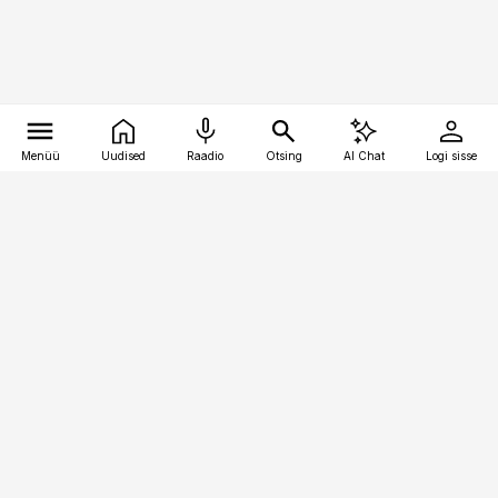
Menüü
Uudised
Raadio
Otsing
AI Chat
Logi sisse
Vana-Lõuna 39/1, 19094 Tallinn
(+372) 667 0111
logistikauudised@logistikauudised.ee
Telli
Reklaam
Firmast
Sisu kasutamisõigused
Ajakirjaniku