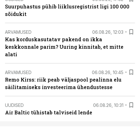
Suurpuhastus pühib liiklusregistrist ligi 100 000
sõidukit
ARVAMUSED
06.08.26, 12:03
Kas korduskasutatav pakend on ikka
keskkonnale parim? Uuring kinnitab, et mitte
alati
ARVAMUSED
06.08.26, 10:45
Remo Kirss: riik peab väljaspool pealinna elu
säilitamiseks investeerima ühendustesse
UUDISED
06.08.26, 10:31
Air Baltic tühistab talviseid lende