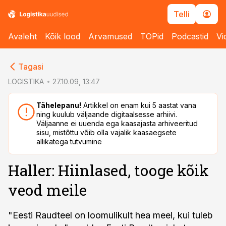
Telli
Avaleht
Kõik lood
Arvamused
TOPid
Podcastid
Vi
cebook
cebook
Tagasi
Twitter)
Twitter)
LOGISTIKA
27.10.09, 13:47
kedIn
kedIn
Tähelepanu!
Artikkel on enam kui 5 aastat vana
ning kuulub väljaande digitaalsesse arhiivi.
ail
ail
Väljaanne ei uuenda ega kaasajasta arhiveeritud
sisu, mistõttu võib olla vajalik kaasaegsete
k
k
allikatega tutvumine
Haller: Hiinlased, tooge kõik
veod meile
"Eesti Raudteel on loomulikult hea meel, kui tuleb