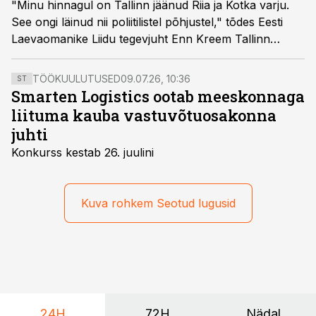
"Minu hinnagul on Tallinn jäänud Riia ja Kotka varju.
See ongi läinud nii poliitilistel põhjustel," tõdes Eesti
Laevaomanike Liidu tegevjuht Enn Kreem Tallinn
Sadama kohta.
TÖÖKUULUTUSED
09.07.26, 10:36
ST
Smarten Logistics ootab meeskonnaga
liituma kauba vastuvõtuosakonna
juhti
Konkurss kestab 26. juulini
Kuva rohkem Seotud lugusid
24H
72H
Nädal