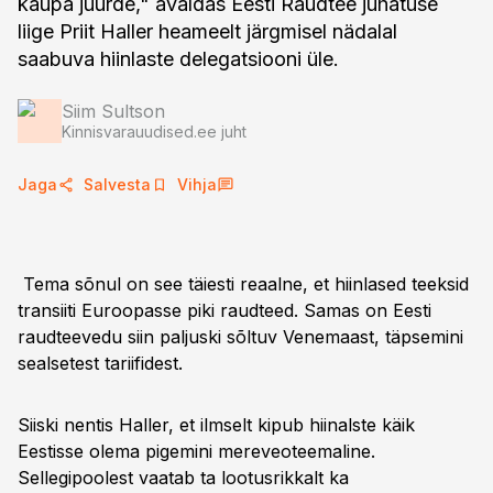
kaupa juurde," avaldas Eesti Raudtee juhatuse
liige Priit Haller heameelt järgmisel nädalal
saabuva hiinlaste delegatsiooni üle.
Siim Sultson
Kinnisvarauudised.ee juht
Jaga
Salvesta
Vihja
Tema sõnul on see täiesti reaalne, et hiinlased teeksid
transiiti Euroopasse piki raudteed. Samas on Eesti
raudteevedu siin paljuski sõltuv Venemaast, täpsemini
sealsetest tariifidest.
Siiski nentis Haller, et ilmselt kipub hiinalste käik
Eestisse olema pigemini mereveoteemaline.
Sellegipoolest vaatab ta lootusrikkalt ka