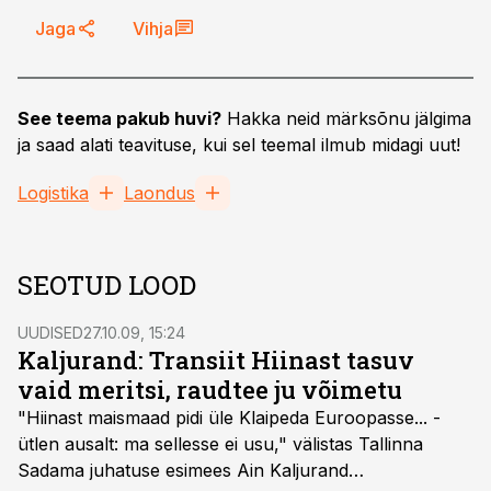
Jaga
Vihja
See teema pakub huvi?
Hakka neid märksõnu jälgima
ja saad alati teavituse, kui sel teemal ilmub midagi uut!
Logistika
Laondus
SEOTUD LOOD
UUDISED
27.10.09, 15:24
Kaljurand: Transiit Hiinast tasuv
vaid meritsi, raudtee ju võimetu
"Hiinast maismaad pidi üle Klaipeda Euroopasse... -
ütlen ausalt: ma sellesse ei usu," välistas Tallinna
Sadama juhatuse esimees Ain Kaljurand