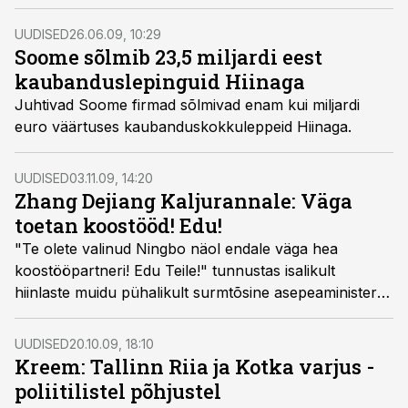
raudteetransiidi Hiinast Euroopasse.
UUDISED
26.06.09, 10:29
Soome sõlmib 23,5 miljardi eest
kaubanduslepinguid Hiinaga
Juhtivad Soome firmad sõlmivad enam kui miljardi
euro väärtuses kaubanduskokkuleppeid Hiinaga.
UUDISED
03.11.09, 14:20
Zhang Dejiang Kaljurannale: Väga
toetan koostööd! Edu!
"Te olete valinud Ningbo näol endale väga hea
koostööpartneri! Edu Teile!" tunnustas isalikult
hiinlaste muidu pühalikult surmtõsine asepeaminister
Zhang Dejiang eestlasi.
UUDISED
20.10.09, 18:10
Kreem: Tallinn Riia ja Kotka varjus -
poliitilistel põhjustel