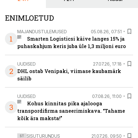
ENIMLOETUD
MAJANDUSTULEMUSED
05.08.26, 07:51
1
Smarten Logisticsi käive langes 15% ja
puhaskahjum keris juba üle 1,3 miljoni euro
UUDISED
27.07.26, 17:18
2
DHL ostab Venipaki, viimase kaubamärk
säilib
UUDISED
07.08.26, 11:00
Kohus kinnitas pika ajalooga
3
transpordifirma saneerimiskava. “Tahame
kõik ära maksta!”
SISUTURUNDUS
21.07.26, 09:50
ST