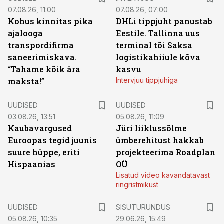
07.08.26, 11:00
07.08.26, 07:00
Kohus kinnitas pika
DHLi tippjuht panustab
ajalooga
Eestile. Tallinna uus
transpordifirma
terminal tõi Saksa
saneerimiskava.
logistikahiiule kõva
“Tahame kõik ära
kasvu
maksta!”
Intervjuu tippjuhiga
UUDISED
UUDISED
03.08.26, 13:51
05.08.26, 11:09
Kaubavargused
Jüri liiklussõlme
Euroopas tegid juunis
ümberehitust hakkab
suure hüppe, eriti
projekteerima Roadplan
Hispaanias
OÜ
Lisatud video kavandatavast
ringristmikust
ST
UUDISED
SISUTURUNDUS
05.08.26, 10:35
29.06.26, 15:49