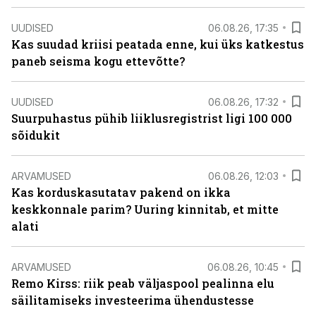
UUDISED
06.08.26, 17:35
Kas suudad kriisi peatada enne, kui üks katkestus
paneb seisma kogu ettevõtte?
UUDISED
06.08.26, 17:32
Suurpuhastus pühib liiklusregistrist ligi 100 000
sõidukit
ARVAMUSED
06.08.26, 12:03
Kas korduskasutatav pakend on ikka
keskkonnale parim? Uuring kinnitab, et mitte
alati
ARVAMUSED
06.08.26, 10:45
Remo Kirss: riik peab väljaspool pealinna elu
säilitamiseks investeerima ühendustesse