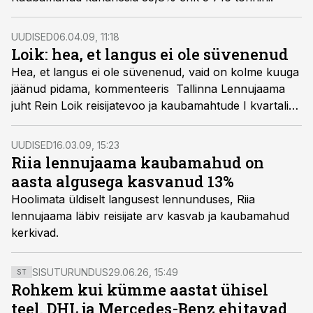
UUDISED
06.04.09, 11:18
Loik: hea, et langus ei ole süvenenud
Hea, et langus ei ole süvenenud, vaid on kolme kuuga
jäänud pidama, kommenteeris Tallinna Lennujaama
juht Rein Loik reisijatevoo ja kaubamahtude I kvartali
statistikat.
UUDISED
16.03.09, 15:23
Riia lennujaama kaubamahud on
aasta algusega kasvanud 13%
Hoolimata üldiselt langusest lennunduses, Riia
lennujaama läbiv reisijate arv kasvab ja kaubamahud
kerkivad.
SISUTURUNDUS
29.06.26, 15:49
ST
Rohkem kui kümme aastat ühisel
teel. DHL ja Mercedes-Benz ehitavad