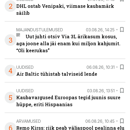
2
DHL ostab Venipaki, viimase kaubamärk
säilib
MAJANDUSTULEMUSED
03.08.26, 14:25
Uut juhti otsiv Via 3L ärikasum kosus,
3
aga joone alla jäi enam kui miljon kahjumit.
“Oli keerukas”
UUDISED
06.08.26, 10:31
4
Air Baltic tühistab talviseid lende
UUDISED
03.08.26, 13:51
5
Kaubavargused Euroopas tegid juunis suure
hüppe, eriti Hispaanias
ARVAMUSED
06.08.26, 10:45
6
Remo Kirss: riik peab väljaspool pealinna elu