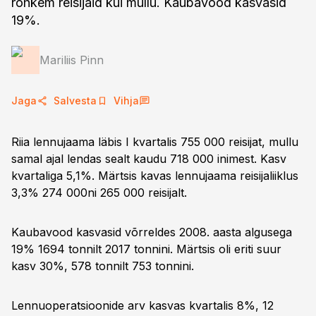
rohkem reisijaid kui mullu. Kaubavood kasvasid
19%.
Mariliis Pinn
Jaga
Salvesta
Vihja
Riia lennujaama läbis I kvartalis 755 000 reisijat, mullu
samal ajal lendas sealt kaudu 718 000 inimest. Kasv
kvartaliga 5,1%. Märtsis kavas lennujaama reisijaliiklus
3,3% 274 000ni 265 000 reisijalt.
Kaubavood kasvasid võrreldes 2008. aasta algusega
19% 1694 tonnilt 2017 tonnini. Märtsis oli eriti suur
kasv 30%, 578 tonnilt 753 tonnini.
Lennuoperatsioonide arv kasvas kvartalis 8%, 12