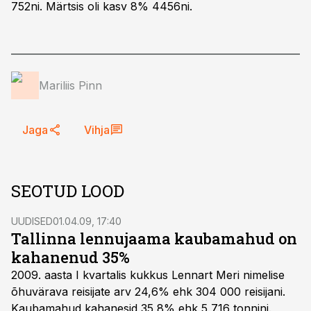
752ni. Märtsis oli kasv 8% 4456ni.
Mariliis Pinn
Jaga
Vihja
SEOTUD LOOD
UUDISED
01.04.09, 17:40
Tallinna lennujaama kaubamahud on
kahanenud 35%
2009. aasta I kvartalis kukkus Lennart Meri nimelise
õhuvärava reisijate arv 24,6% ehk 304 000 reisijani.
Kaubamahud kahanesid 35,8% ehk 5 716 tonnini.