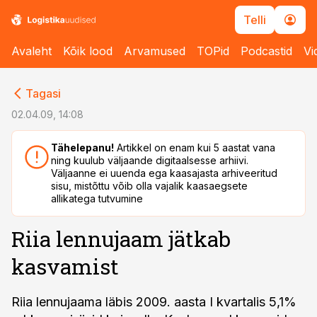
Telli
Avaleht
Kõik lood
Arvamused
TOPid
Podcastid
Vi
cebook
cebook
Tagasi
Twitter)
Twitter)
02.04.09, 14:08
kedIn
kedIn
Tähelepanu!
Artikkel on enam kui 5 aastat vana
ning kuulub väljaande digitaalsesse arhiivi.
ail
ail
Väljaanne ei uuenda ega kaasajasta arhiveeritud
sisu, mistõttu võib olla vajalik kaasaegsete
k
k
allikatega tutvumine
Riia lennujaam jätkab
kasvamist
Riia lennujaama läbis 2009. aasta I kvartalis 5,1%