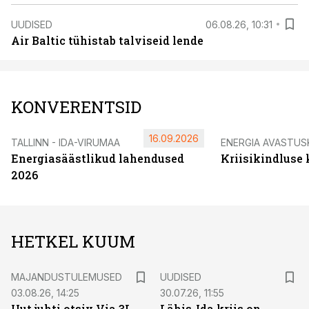
UUDISED
06.08.26, 10:31
Air Baltic tühistab talviseid lende
KONVERENTSID
16.09.2026
TALLINN - IDA-VIRUMAA
ENERGIA AVASTUS
Energiasäästlikud lahendused
Kriisikindluse
2026
HETKEL KUUM
MAJANDUSTULEMUSED
UUDISED
03.08.26, 14:25
30.07.26, 11:55
Uut juhti otsiv Via 3L
Lähis-Ida kriis on