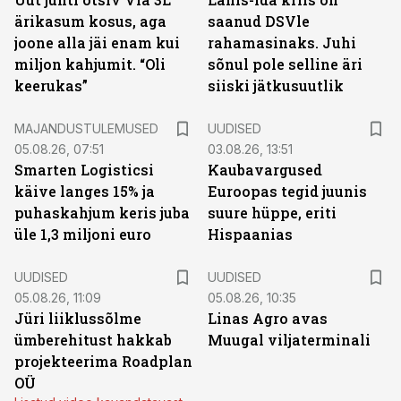
ärikasum kosus, aga
saanud DSVle
joone alla jäi enam kui
rahamasinaks. Juhi
miljon kahjumit. “Oli
sõnul pole selline äri
keerukas”
siiski jätkusuutlik
MAJANDUSTULEMUSED
UUDISED
05.08.26, 07:51
03.08.26, 13:51
Smarten Logisticsi
Kaubavargused
käive langes 15% ja
Euroopas tegid juunis
puhaskahjum keris juba
suure hüppe, eriti
üle 1,3 miljoni euro
Hispaanias
UUDISED
UUDISED
05.08.26, 11:09
05.08.26, 10:35
Jüri liiklussõlme
Linas Agro avas
ümberehitust hakkab
Muugal viljaterminali
projekteerima Roadplan
OÜ