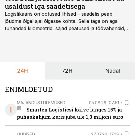
usaldust iga saadetisega
Logistikaäris on ootused lihtsad – saadetis peab
jõudma õigel ajal õigesse kohta. Selle taga on aga
tuhanded kilomeetrid, sajad peatused ja töövahendid,
mille peale peab saama alati kindel olla. Just seepärast
on DHL usaldanud Mercedes-Benzi tarbesõidukeid
juba enam kui kümme aastat ning koostöö Vehoga on
selle aja jooksul kujunenud oluliseks osaks ettevõtte
igapäevasest tööst.
24H
72H
Nädal
ENIMLOETUD
MAJANDUSTULEMUSED
05.08.26, 07:51
1
Smarten Logisticsi käive langes 15% ja
puhaskahjum keris juba üle 1,3 miljoni euro
UUDISED
27.07.26, 17:18