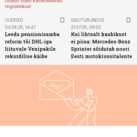
Lisatud video kavandatavast
ringristmikust
ST
UUDISED
SISUTURUNDUS
04.08.26, 14:47
21.07.26, 09:50
Leedu pensionisamba
Kui lihtsalt kaubikust
reform tõi DHL-iga
ei piisa: Mercedes-Benz
liituvale Venipakile
Sprinter sõidutab noori
rekordilise käibe
Eesti motokrossitalente