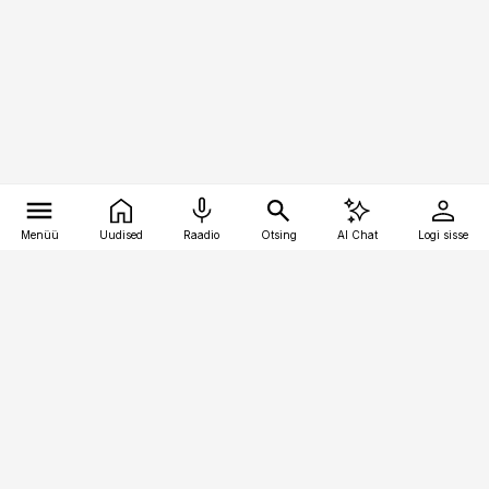
Menüü
Uudised
Raadio
Otsing
AI Chat
Logi sisse
Vana-Lõuna 39/1, 19094 Tallinn
(+372) 667 0111
logistikauudised@logistikauudised.ee
Telli
Reklaam
Firmast