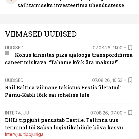
säilitamiseks investeerima ühendustesse
VIIMASED UUDISED
UUDISED
07.08.26, 11:00
Kohus kinnitas pika ajalooga transpordifirma
saneerimiskava. “Tahame kõik ära maksta!”
UUDISED
07.08.26, 10:53
Rail Baltica viimane takistus Eestis ületatud:
Pärnu-Kabli lõik sai rohelise tule
INTERVJUU
07.08.26, 07:00
DHLi tippjuht panustab Eestile. Tallinna uus
terminal tõi Saksa logistikahiiule kõva kasvu
Intervjuu tippjuhiga