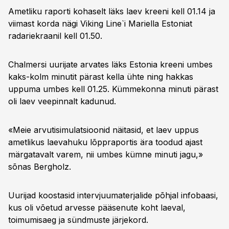
Ametliku raporti kohaselt läks laev kreeni kell 01.14 ja
viimast korda nägi Viking Line`i Mariella Estoniat
radariekraanil kell 01.50.
Chalmersi uurijate arvates läks Estonia kreeni umbes
kaks-kolm minutit pärast kella ühte ning hakkas
uppuma umbes kell 01.25. Kümmekonna minuti pärast
oli laev veepinnalt kadunud.
«Meie arvutisimulatsioonid näitasid, et laev uppus
ametlikus laevahuku lõppraportis ära toodud ajast
märgatavalt varem, nii umbes kümne minuti jagu,»
sõnas Bergholz.
Uurijad koostasid intervjuumaterjalide põhjal infobaasi,
kus oli võetud arvesse pääsenute koht laeval,
toimumisaeg ja sündmuste järjekord.