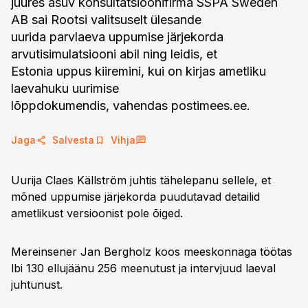
juures asuv konsultatsioonifirma SSPA Sweden
AB sai Rootsi valitsuselt ülesande
uurida parvlaeva uppumise järjekorda
arvutisimulatsiooni abil ning leidis, et
Estonia uppus kiiremini, kui on kirjas ametliku
laevahuku uurimise
lõppdokumendis, vahendas postimees.ee.
Jaga
Salvesta
Vihja
Uurija Claes Källström juhtis tähelepanu sellele, et
mõned uppumise järjekorda puudutavad detailid
ametlikust versioonist pole õiged.
Mereinsener Jan Bergholz koos meeskonnaga töötas
lbi 130 ellujäänu 256 meenutust ja intervjuud laeval
juhtunust.