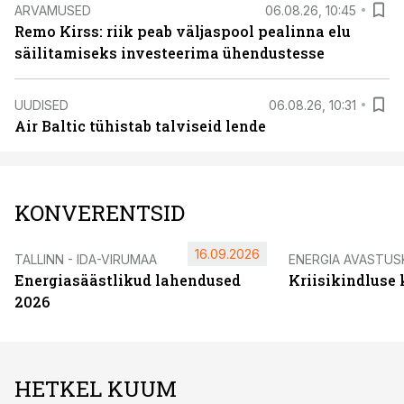
ARVAMUSED
06.08.26, 10:45
Remo Kirss: riik peab väljaspool pealinna elu
säilitamiseks investeerima ühendustesse
UUDISED
06.08.26, 10:31
Air Baltic tühistab talviseid lende
KONVERENTSID
16.09.2026
TALLINN - IDA-VIRUMAA
ENERGIA AVASTUS
Energiasäästlikud lahendused
Kriisikindluse
2026
HETKEL KUUM