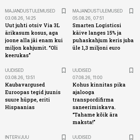
MAJANDUSTULEMUSED
MAJANDUSTULEMUSED
03.08.26, 14:25
05.08.26, 07:51
Uut juhti otsiv Via 3L
Smarten Logisticsi
ärikasum kosus, aga
käive langes 15% ja
joone alla jäi enam kui
puhaskahjum keris juba
miljon kahjumit. “Oli
üle 1,3 miljoni euro
keerukas”
UUDISED
UUDISED
03.08.26, 13:51
07.08.26, 11:00
Kaubavargused
Kohus kinnitas pika
Euroopas tegid juunis
ajalooga
suure hüppe, eriti
transpordifirma
Hispaanias
saneerimiskava.
“Tahame kõik ära
maksta!”
INTERVJUU
UUDISED