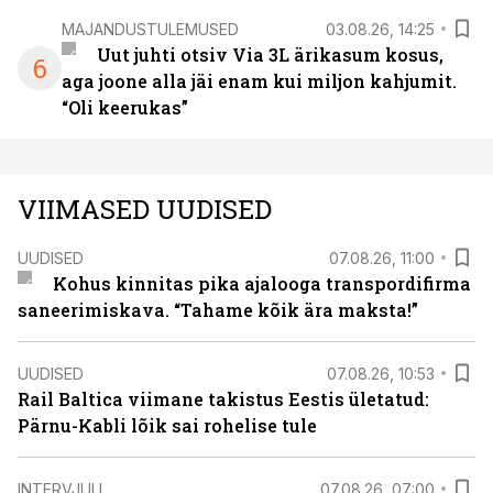
MAJANDUSTULEMUSED
03.08.26, 14:25
Uut juhti otsiv Via 3L ärikasum kosus,
6
aga joone alla jäi enam kui miljon kahjumit.
“Oli keerukas”
VIIMASED UUDISED
UUDISED
07.08.26, 11:00
Kohus kinnitas pika ajalooga transpordifirma
saneerimiskava. “Tahame kõik ära maksta!”
UUDISED
07.08.26, 10:53
Rail Baltica viimane takistus Eestis ületatud:
Pärnu-Kabli lõik sai rohelise tule
INTERVJUU
07.08.26, 07:00