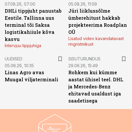
07.08.26, 07:00
05.08.26, 11:09
DHLi tippjuht panustab
Jüri liiklussõlme
Eestile. Tallinna uus
ümberehitust hakkab
terminal tõi Saksa
projekteerima Roadplan
logistikahiiule kõva
OÜ
kasvu
Lisatud video kavandatavast
ringristmikust
Intervjuu tippjuhiga
ST
UUDISED
SISUTURUNDUS
05.08.26, 10:35
29.06.26, 15:49
Linas Agro avas
Rohkem kui kümme
Muugal viljaterminali
aastat ühisel teel. DHL
ja Mercedes-Benz
ehitavad usaldust iga
saadetisega