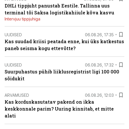
DHLi tippjuht panustab Eestile. Tallinna uus
terminal tõi Saksa logistikahiiule kõva kasvu
Intervjuu tippjuhiga
UUDISED
06.08.26, 17:35
Kas suudad kriisi peatada enne, kui üks katkestus
paneb seisma kogu ettevõtte?
UUDISED
06.08.26, 17:32
Suurpuhastus pühib liiklusregistrist ligi 100 000
sõidukit
ARVAMUSED
06.08.26, 12:03
Kas korduskasutatav pakend on ikka
keskkonnale parim? Uuring kinnitab, et mitte
alati