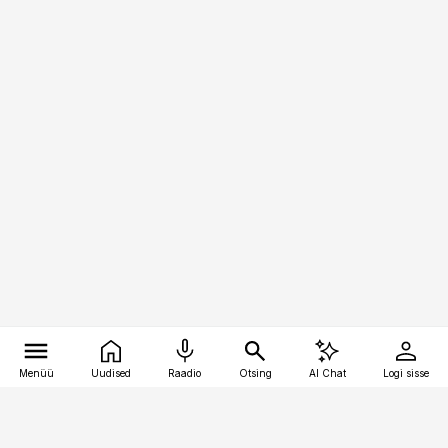
Menüü
Uudised
Raadio
Otsing
AI Chat
Logi sisse