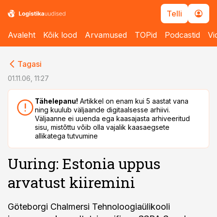
Telli
Avaleht
Kõik lood
Arvamused
TOPid
Podcastid
Vi
cebook
cebook
Tagasi
Twitter)
Twitter)
01.11.06, 11:27
kedIn
kedIn
Tähelepanu!
Artikkel on enam kui 5 aastat vana
ning kuulub väljaande digitaalsesse arhiivi.
ail
ail
Väljaanne ei uuenda ega kaasajasta arhiveeritud
sisu, mistõttu võib olla vajalik kaasaegsete
k
k
allikatega tutvumine
Uuring: Estonia uppus
arvatust kiiremini
Göteborgi Chalmersi Tehnoloogiaülikooli