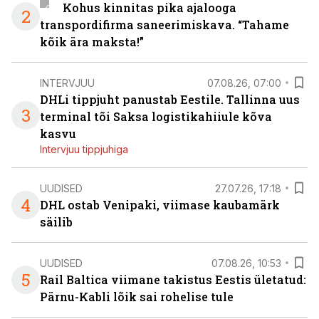
Kohus kinnitas pika ajalooga
2
transpordifirma saneerimiskava. “Tahame
kõik ära maksta!”
INTERVJUU
07.08.26, 07:00
DHLi tippjuht panustab Eestile. Tallinna uus
3
terminal tõi Saksa logistikahiiule kõva
kasvu
Intervjuu tippjuhiga
UUDISED
27.07.26, 17:18
4
DHL ostab Venipaki, viimase kaubamärk
säilib
UUDISED
07.08.26, 10:53
5
Rail Baltica viimane takistus Eestis ületatud:
Pärnu-Kabli lõik sai rohelise tule