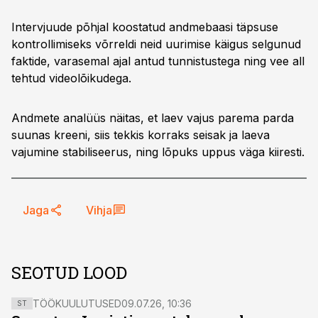
Intervjuude põhjal koostatud andmebaasi täpsuse
kontrollimiseks võrreldi neid uurimise käigus selgunud
faktide, varasemal ajal antud tunnistustega ning vee all
tehtud videolõikudega.
Andmete analüüs näitas, et laev vajus parema parda
suunas kreeni, siis tekkis korraks seisak ja laeva
vajumine stabiliseerus, ning lõpuks uppus väga kiiresti.
Jaga
Vihja
SEOTUD LOOD
TÖÖKUULUTUSED
09.07.26, 10:36
ST