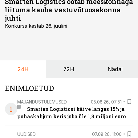
Smarten Logistics ootab meeskonnaga
liituma kauba vastuvõtuosakonna
juhti
Konkurss kestab 26. juulini
24H
72H
Nädal
ENIMLOETUD
MAJANDUSTULEMUSED
05.08.26, 07:51
1
Smarten Logisticsi käive langes 15% ja
puhaskahjum keris juba üle 1,3 miljoni euro
UUDISED
07.08.26, 11:00