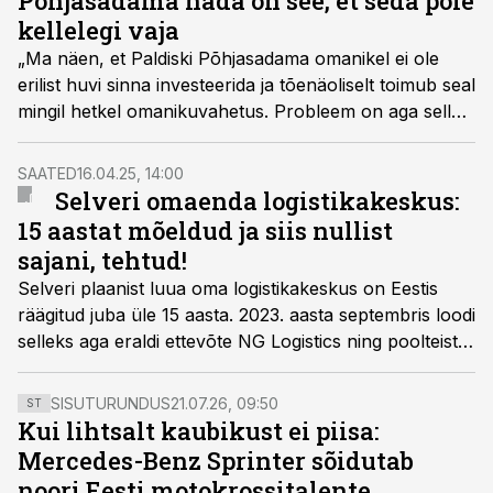
Põhjasadama häda on see, et seda pole
kellelegi vaja
„Ma näen, et Paldiski Põhjasadama omanikel ei ole
erilist huvi sinna investeerida ja tõenäoliselt toimub seal
mingil hetkel omanikuvahetus. Probleem on aga selles,
et kellelegi pole seda sadamat vaja. Ka meile mitte,“
tunnistas Paldiski Lõunasadama omanikfirma AS
SAATED
16.04.25, 14:00
Tallinna Sadam juhatuse liige ja kommertsjuht Margus
Selveri omaenda logistikakeskus:
Vihman.
15 aastat mõeldud ja siis nullist
sajani, tehtud!
Selveri plaanist luua oma logistikakeskus on Eestis
räägitud juba üle 15 aasta. 2023. aasta septembris loodi
selleks aga eraldi ettevõte NG Logistics ning poolteist
aastat hiljem on keskus püsti, ligi 140 uut inimest tööle
värvatud ning välja õpetatud. Kuidas uut
SISUTURUNDUS
21.07.26, 09:50
ST
logistikakeskust „nullist sajani“ käima lükata, rääkis
Kui lihtsalt kaubikust ei piisa:
„Logistikauudised eetris“ saates ettevõtte tegevjuht
Mercedes-Benz Sprinter sõidutab
Mario Kõiv.
noori Eesti motokrossitalente