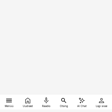
Menüü
Uudised
Raadio
Otsing
AI Chat
Logi sisse