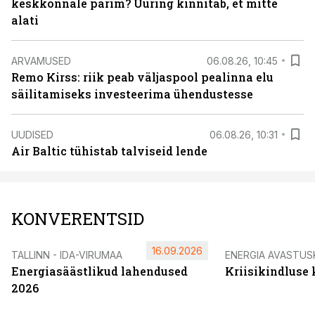
keskkonnale parim? Uuring kinnitab, et mitte
alati
ARVAMUSED
06.08.26, 10:45
Remo Kirss: riik peab väljaspool pealinna elu
säilitamiseks investeerima ühendustesse
UUDISED
06.08.26, 10:31
Air Baltic tühistab talviseid lende
KONVERENTSID
16.09.2026
TALLINN - IDA-VIRUMAA
ENERGIA AVASTUS
Energiasäästlikud lahendused
Kriisikindluse
2026