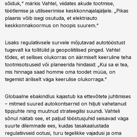
sõiduk,“ märkis Vahtel, viidates akude tootmise,
töötlemise ja utiliseerimise keskkonnajalajäljele. „Pikas
plaanis võib isegi osutuda, et elektriauto
keskkonnakoormus on hoopis suurem.“
Lisaks regulatiivsele survele mõjutavad autotööstust
tugevalt ka tollitülid ja geopoliitilised pinged. Vahtel
tõdes, et sellises olukorras on äärmiselt keeruline teha
tootmisotsuseid või planeerida hindasid: „Kui sa ei tea,
mis hinnaga saad homme oma toodet müüa, on
tegemist äriliselt väga keerulise olukorraga.“
Globaalne ebakindlus kajastub ka ettevõtete juhtimises
– mitmed suured autokontsernid on hiljuti vahetanud
tippjuhte ning muutnud strateegilisi suundi. Vahteli
sõnul näitab see, et paljud tööstusjuhid seisavad väga
suurte dilemmade ees, kuidas tasakaalustada
regulatiivseid ootusi, turu tegelikke vajadusi ja oma