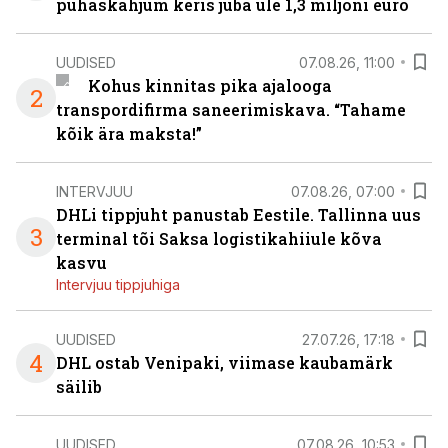
puhaskahjum keris juba üle 1,3 miljoni euro
UUDISED
07.08.26, 11:00
Kohus kinnitas pika ajalooga
2
transpordifirma saneerimiskava. “Tahame
kõik ära maksta!”
INTERVJUU
07.08.26, 07:00
DHLi tippjuht panustab Eestile. Tallinna uus
3
terminal tõi Saksa logistikahiiule kõva
kasvu
Intervjuu tippjuhiga
UUDISED
27.07.26, 17:18
4
DHL ostab Venipaki, viimase kaubamärk
säilib
UUDISED
07.08.26, 10:53