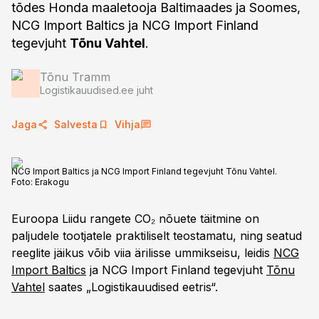
tõdes Honda maaletooja Baltimaades ja Soomes,
NCG Import Baltics ja NCG Import Finland
tegevjuht
Tõnu Vahtel
.
Tõnu Tramm
Logistikauudised.ee juht
Jaga
Salvesta
Vihja
NCG Import Baltics ja NCG Import Finland tegevjuht Tõnu Vahtel.
Foto:
Erakogu
Euroopa Liidu rangete CO₂ nõuete täitmine on
paljudele tootjatele praktiliselt teostamatu, ning seatud
reeglite jäikus võib viia ärilisse ummikseisu, leidis
NCG
Import Baltics
ja NCG Import Finland tegevjuht
Tõnu
Vahtel
saates „Logistikauudised eetris“.