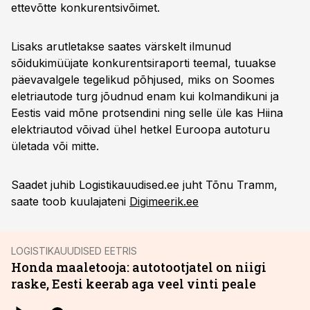
ettevõtte konkurentsivõimet.
Lisaks arutletakse saates värskelt ilmunud
sõidukimüüjate konkurentsiraporti teemal, tuuakse
päevavalgele tegelikud põhjused, miks on Soomes
eletriautode turg jõudnud enam kui kolmandikuni ja
Eestis vaid mõne protsendini ning selle üle kas Hiina
elektriautod võivad ühel hetkel Euroopa autoturu
ületada või mitte.
Saadet juhib Logistikauudised.ee juht Tõnu Tramm,
saate toob kuulajateni
Digimeerik.ee
LOGISTIKAUUDISED EETRIS
Honda maaletooja: autotootjatel on niigi
raske, Eesti keerab aga veel vinti peale