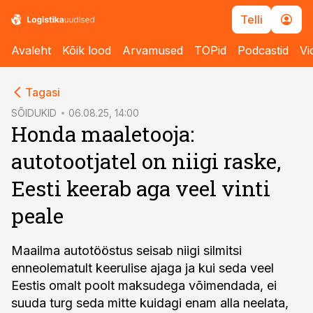
Telli
Avaleht
Kõik lood
Arvamused
TOPid
Podcastid
Vi
cebook
cebook
Tagasi
Twitter)
Twitter)
SÕIDUKID
06.08.25, 14:00
Honda maaletooja:
kedIn
kedIn
autotootjatel on niigi raske,
ail
ail
Eesti keerab aga veel vinti
k
k
peale
Maailma autotööstus seisab niigi silmitsi
enneolematult keerulise ajaga ja kui seda veel
Eestis omalt poolt maksudega võimendada, ei
suuda turg seda mitte kuidagi enam alla neelata,