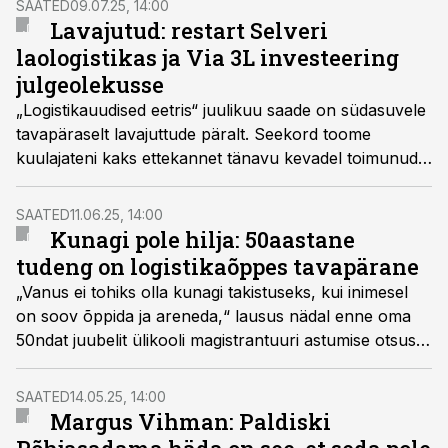
SAATED
09.07.25, 14:00
Lavajutud: restart Selveri
laologistikas ja Via 3L investeering
julgeolekusse
„Logistikauudised eetris“ juulikuu saade on südasuvele
tavapäraselt lavajuttude päralt. Seekord toome
kuulajateni kaks ettekannet tänavu kevadel toimunud
Laoseisu konverentsilt.
SAATED
11.06.25, 14:00
Kunagi pole hilja: 50aastane
tudeng on logistikaõppes tavapärane
„Vanus ei tohiks olla kunagi takistuseks, kui inimesel
on soov õppida ja areneda,“ lausus nädal enne oma
50ndat juubelit ülikooli magistrantuuri astumise otsuse
vastu võtnud Kristjan Sirel. TalTechi logistika
magistriõppe programmijuht Jelizaveta Janno sõnul
SAATED
14.05.25, 14:00
ongi Kristjani-taolised õppurid logistika erialal täiesti
Margus Vihman: Paldiski
tavapärased nähtused.