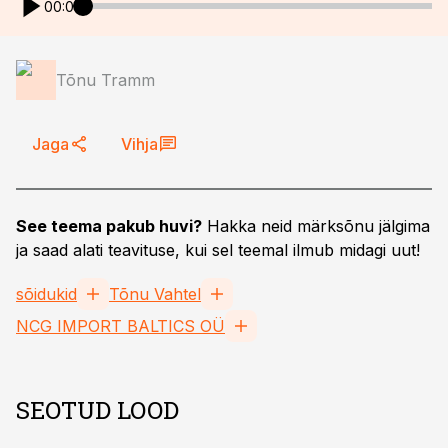
00:00
Tõnu Tramm
Jaga
Vihja
See teema pakub huvi?
Hakka neid märksõnu jälgima
ja saad alati teavituse, kui sel teemal ilmub midagi uut!
sõidukid
Tõnu Vahtel
NCG IMPORT BALTICS OÜ
SEOTUD LOOD