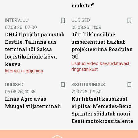
maksta!”
INTERVJUU
UUDISED
07.08.26, 07:00
05.08.26, 11:09
DHLi tippjuht panustab
Jüri liiklussõlme
Eestile. Tallinna uus
ümberehitust hakkab
terminal tõi Saksa
projekteerima Roadplan
logistikahiiule kõva
OÜ
kasvu
Lisatud video kavandatavast
ringristmikust
Intervjuu tippjuhiga
ST
UUDISED
SISUTURUNDUS
05.08.26, 10:35
21.07.26, 09:50
Linas Agro avas
Kui lihtsalt kaubikust
Muugal viljaterminali
ei piisa: Mercedes-Benz
Sprinter sõidutab noori
Eesti motokrossitalente