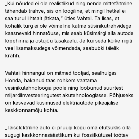
„Kui nõuded ei ole realistlikud ning nende mittetäitmine
tähendab trahve, siis on loogiline, et mingil hetkel ei
saa turul lihtsalt jätkata,“ ütles Vahtel. Ta lisas, et
kohalik turg ei ole võimeline katma süsinikutrahvidega
kaasnevaid hinnatõuse, mis seab küsimärgi alla autode
lõpphinna ja ostujõu tasakaalu. Ja kui seda kõike riigiti
veel lisamaksudega võimendada, saabubki täielik
krahh.
Vahteli hinnangul on mitmed tootjad, sealhulgas
Honda, hakanud taas rohkem vaatama
vesinikutehnoloogia poole ning loobunud suurtest
miljardiinvesteeringutest akutehnoloogiasse. Põhjuseks
on kasvavad küsimused elektriautode pikaajalise
keskkonnamõju kohta.
„Täiselektriline auto ei pruugi kogu oma elutsüklis olla
sugugi keskkonnasäästlikum kui fossiilkütusel töötav