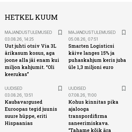
HETKEL KUUM
MAJANDUSTULEMUSED
MAJANDUSTULEMUSED
03.08.26, 14:25
05.08.26, 07:51
Uut juhti otsiv Via 3L
Smarten Logisticsi
ärikasum kosus, aga
käive langes 15% ja
joone alla jäi enam kui
puhaskahjum keris juba
miljon kahjumit. “Oli
üle 1,3 miljoni euro
keerukas”
UUDISED
UUDISED
03.08.26, 13:51
07.08.26, 11:00
Kaubavargused
Kohus kinnitas pika
Euroopas tegid juunis
ajalooga
suure hüppe, eriti
transpordifirma
Hispaanias
saneerimiskava.
“Tahame kõik ära