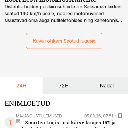
Distantsi hoidev püsikiirusehoidja on Saksamaa kiirteel
seatud 140 km/h peale, noored motohuvilised
sisustavad oma aega nutitelefonides ning kahetonnises
järelhaagises veerevad kaasa krossitsiklid koos vajaliku
varustusega. Õige pea on Prantsusmaal, Romagnes
algamas juuniorite motokrossi
Kuva rohkem Seotud lugusid
maailmameistrivõistlused.
24H
72H
Nädal
ENIMLOETUD
MAJANDUSTULEMUSED
05.08.26, 07:51
1
Smarten Logisticsi käive langes 15% ja