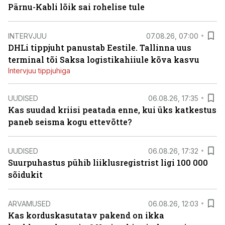
Pärnu-Kabli lõik sai rohelise tule
INTERVJUU
07.08.26, 07:00
DHLi tippjuht panustab Eestile. Tallinna uus
terminal tõi Saksa logistikahiiule kõva kasvu
Intervjuu tippjuhiga
UUDISED
06.08.26, 17:35
Kas suudad kriisi peatada enne, kui üks katkestus
paneb seisma kogu ettevõtte?
UUDISED
06.08.26, 17:32
Suurpuhastus pühib liiklusregistrist ligi 100 000
sõidukit
ARVAMUSED
06.08.26, 12:03
Kas korduskasutatav pakend on ikka