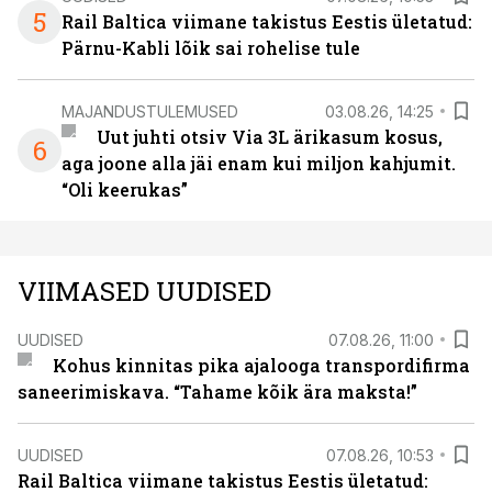
5
Rail Baltica viimane takistus Eestis ületatud:
Pärnu-Kabli lõik sai rohelise tule
MAJANDUSTULEMUSED
03.08.26, 14:25
Uut juhti otsiv Via 3L ärikasum kosus,
6
aga joone alla jäi enam kui miljon kahjumit.
“Oli keerukas”
VIIMASED UUDISED
UUDISED
07.08.26, 11:00
Kohus kinnitas pika ajalooga transpordifirma
saneerimiskava. “Tahame kõik ära maksta!”
UUDISED
07.08.26, 10:53
Rail Baltica viimane takistus Eestis ületatud: