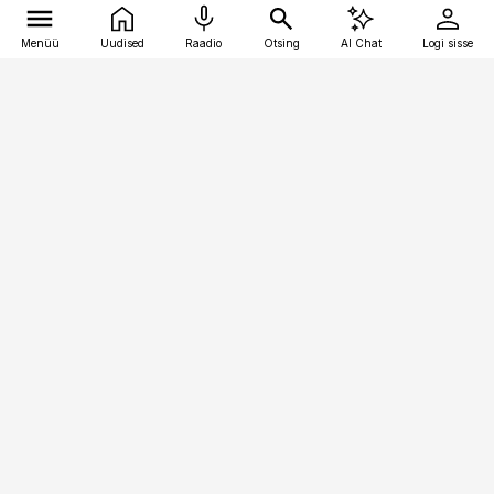
Menüü
Uudised
Raadio
Otsing
AI Chat
Logi sisse
Vana-Lõuna 39/1, 19094 Tallinn
(+372) 667 0111
logistikauudised@logistikauudised.ee
Telli
Reklaam
Firmast
Sisu kasutamisõigused
Ajakirjaniku
eetikakoodeks
Üldtingimused
Privaatsustingimused
Küpsiste poliitika
KKK
Eesti Meediaettevõtete
Eelistuste haldamine
Liit