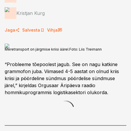
Kristjan Kurg
Jaga
Salvesta
Vihja
Meretransport on järgmise kriisi äärel.
Foto:
Liis Treimann
“Probleeme tõepoolest jagub. See on nagu katkine
grammofon juba. Viimased 4-5 aastat on olnud kriis
kriisi ja pöördeline sündmus pöördelise sündmuse
järel,” kirjeldas Orgusaar Äripäeva raadio
hommikuprogrammis logistikasektori olukorda.