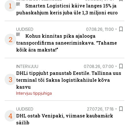
1
Smarten Logisticsi käive langes 15% ja
puhaskahjum keris juba üle 1,3 miljoni euro
UUDISED
07.08.26, 11:00
Kohus kinnitas pika ajalooga
2
transpordifirma saneerimiskava. “Tahame
kõik ära maksta!”
INTERVJUU
07.08.26, 07:00
DHLi tippjuht panustab Eestile. Tallinna uus
3
terminal tõi Saksa logistikahiiule kõva
kasvu
Intervjuu tippjuhiga
UUDISED
27.07.26, 17:18
4
DHL ostab Venipaki, viimase kaubamärk
säilib