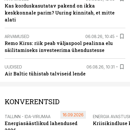
Kas korduskasutatav pakend on ikka
keskkonnale parim? Uuring kinnitab, et mitte
alati
ARVAMUSED
06.08.26, 10:45
Remo Kirss: riik peab väljaspool pealinna elu
säilitamiseks investeerima ühendustesse
UUDISED
06.08.26, 10:31
Air Baltic tühistab talviseid lende
KONVERENTSID
16.09.2026
TALLINN - IDA-VIRUMAA
ENERGIA AVASTUS
Energiasäästlikud lahendused
Kriisikindluse