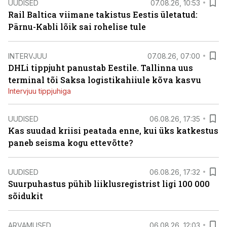
UUDISED
07.08.26, 10:53
Rail Baltica viimane takistus Eestis ületatud:
Pärnu-Kabli lõik sai rohelise tule
INTERVJUU
07.08.26, 07:00
DHLi tippjuht panustab Eestile. Tallinna uus
terminal tõi Saksa logistikahiiule kõva kasvu
Intervjuu tippjuhiga
UUDISED
06.08.26, 17:35
Kas suudad kriisi peatada enne, kui üks katkestus
paneb seisma kogu ettevõtte?
UUDISED
06.08.26, 17:32
Suurpuhastus pühib liiklusregistrist ligi 100 000
sõidukit
ARVAMUSED
06.08.26, 12:03