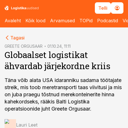
Telli
Avaleht
Kõik lood
Arvamused
TOPid
Podcastid
Vi
cebook
Tagasi
Twitter)
GREETE ORGUSAAR
01.10.24, 11:11
Globaalset logistikat
kedIn
ähvardab järjekordne kriis
ail
k
Täna võib alata USA idaranniku sadama töötajate
streik, mis toob meretransporti taas viivitusi ja mis
on juba praegu tõstnud merekonteinerite hinna
kahekordseks, rääkis Balti Logistika
operatsioonide juht Greete Orgusaar.
Lauri Leet