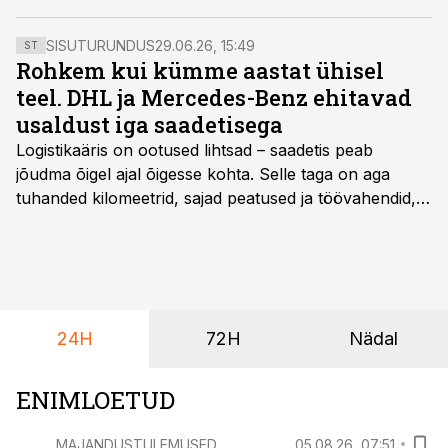
alates on sadamas tõepoolest lauale pandud mitu
kriisist välja tulemise varianti. Mõni neist on juba
SISUTURUNDUS
29.06.26, 15:49
ST
põrunud, mõni tundub ulmeline, mõni lootustandev.
Rohkem kui kümme aastat ühisel
Ja nende kõrval on õhus variant sadam maha müüa.
teel. DHL ja Mercedes-Benz ehitavad
Kui nii, siis kes võiks olla potentsiaalsed ostjad?
usaldust iga saadetisega
Logistikaäris on ootused lihtsad – saadetis peab
jõudma õigel ajal õigesse kohta. Selle taga on aga
tuhanded kilomeetrid, sajad peatused ja töövahendid,
mille peale peab saama alati kindel olla. Just seepärast
on DHL usaldanud Mercedes-Benzi tarbesõidukeid
juba enam kui kümme aastat ning koostöö Vehoga on
selle aja jooksul kujunenud oluliseks osaks ettevõtte
igapäevasest tööst.
24H
72H
Nädal
ENIMLOETUD
MAJANDUSTULEMUSED
05.08.26, 07:51