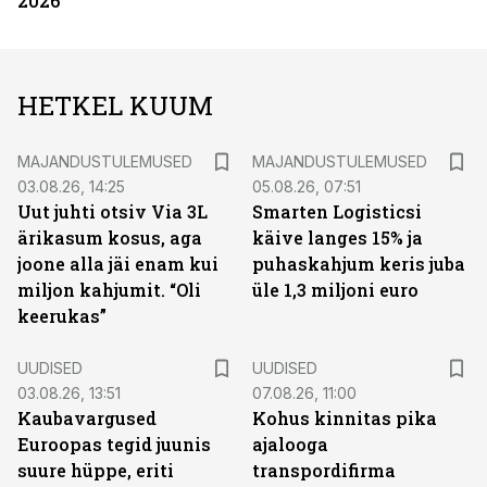
2026
HETKEL KUUM
MAJANDUSTULEMUSED
MAJANDUSTULEMUSED
03.08.26, 14:25
05.08.26, 07:51
Uut juhti otsiv Via 3L
Smarten Logisticsi
ärikasum kosus, aga
käive langes 15% ja
joone alla jäi enam kui
puhaskahjum keris juba
miljon kahjumit. “Oli
üle 1,3 miljoni euro
keerukas”
UUDISED
UUDISED
03.08.26, 13:51
07.08.26, 11:00
Kaubavargused
Kohus kinnitas pika
Euroopas tegid juunis
ajalooga
suure hüppe, eriti
transpordifirma