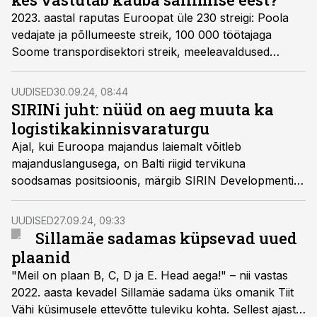
2023. aastal raputas Euroopat üle 230 streigi: Poola
vedajate ja põllumeeste streik, 100 000 töötajaga
Soome transpordisektori streik, meeleavaldused
Prantsusmaal, Belgias jm. Millega peab vedaja
arvestama ja kes vastutab kui kaup saab
UUDISED
30.09.24, 08:44
meeleavaldajate tegevuse tõttu kahjustada?
SIRINi juht: nüüd on aeg muuta ka
logistikakinnisvaraturgu
Ajal, kui Euroopa majandus laiemalt võitleb
majanduslangusega, on Balti riigid tervikuna
soodsamas positsioonis, märgib SIRIN Developmenti
tegevdirektor Laurins Kuzavas ning analüüsib
logistikakinnisvara valdkonnas saabuvat nii arendajate
UUDISED
27.09.24, 09:33
kui investorite jaoks.
Sillamäe sadamas küpsevad uued
plaanid
"Meil on plaan B, C, D ja E. Head aega!" – nii vastas
2022. aasta kevadel Sillamäe sadama üks omanik Tiit
Vähi küsimusele ettevõtte tuleviku kohta. Sellest ajast