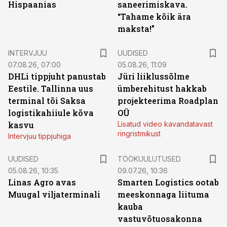
Hispaanias
saneerimiskava.
“Tahame kõik ära
maksta!”
INTERVJUU
UUDISED
07.08.26, 07:00
05.08.26, 11:09
DHLi tippjuht panustab
Jüri liiklussõlme
Eestile. Tallinna uus
ümberehitust hakkab
terminal tõi Saksa
projekteerima Roadplan
logistikahiiule kõva
OÜ
kasvu
Lisatud video kavandatavast
ringristmikust
Intervjuu tippjuhiga
ST
UUDISED
TÖÖKUULUTUSED
05.08.26, 10:35
09.07.26, 10:36
Linas Agro avas
Smarten Logistics ootab
Muugal viljaterminali
meeskonnaga liituma
kauba
vastuvõtuosakonna