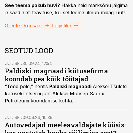
See teema pakub huvi?
Hakka neid märksõnu jälgima
ja saad alati teavituse, kui sel teemal ilmub midagi uut!
Greete Orgusaar
Logistika
SEOTUD LOOD
UUDISED
30.09.24, 12:54
Paldiski magnaadi kütusefirma
koondab pea kõik töötajad
“Tööd pole,” nentis
Paldiski magnaadi
Aleksei Tšuletsi
kütusekontserni juht Aleksei Mürisep Saurix
Petroleumi koondamise kohta.
UUDISED
09.04.24, 10:39
Autovedajad meeleavaldajate küüsis:
kes vastutab kauba säilimise eest
?