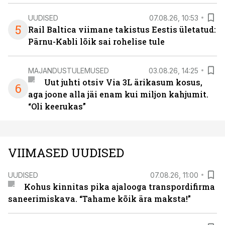
UUDISED
07.08.26, 10:53
5
Rail Baltica viimane takistus Eestis ületatud:
Pärnu-Kabli lõik sai rohelise tule
MAJANDUSTULEMUSED
03.08.26, 14:25
Uut juhti otsiv Via 3L ärikasum kosus,
6
aga joone alla jäi enam kui miljon kahjumit.
“Oli keerukas”
VIIMASED UUDISED
UUDISED
07.08.26, 11:00
Kohus kinnitas pika ajalooga transpordifirma
saneerimiskava. “Tahame kõik ära maksta!”