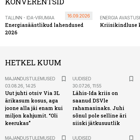
KONVERENTSID
16.09.2026
TALLINN - IDA-VIRUMAA
ENERGIA AVASTUS
Energiasäästlikud lahendused
Kriisikindluse
2026
HETKEL KUUM
MAJANDUSTULEMUSED
UUDISED
03.08.26, 14:25
30.07.26, 11:55
Uut juhti otsiv Via 3L
Lähis-Ida kriis on
ärikasum kosus, aga
saanud DSVle
joone alla jäi enam kui
rahamasinaks. Juhi
miljon kahjumit. “Oli
sõnul pole selline äri
keerukas”
siiski jätkusuutlik
MAJANDUSTULEMUSED
UUDISED