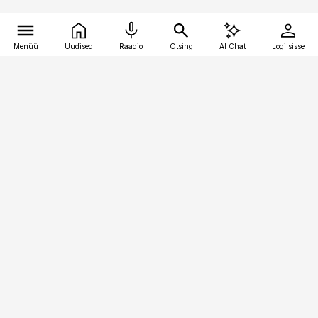
Menüü
Uudised
Raadio
Otsing
AI Chat
Logi sisse
Vana-Lõuna 39/1, 19094 Tallinn
(+372) 667 0111
logistikauudised@logistikauudised.ee
Telli
Reklaam
Firmast
Sisu kasutamisõigused
Ajakirjaniku
eetikakoodeks
Üldtingimused
Privaatsustingimused
Küpsiste poliitika
KKK
Eesti Meediaettevõtete
Eelistuste haldamine