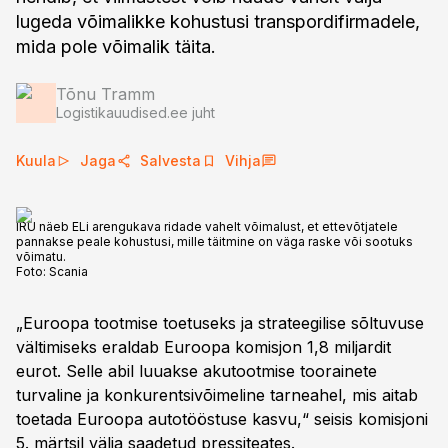
lugeda võimalikke kohustusi transpordifirmadele,
mida pole võimalik täita.
Tõnu Tramm
Logistikauudised.ee juht
Kuula
Jaga
Salvesta
Vihja
IRU näeb ELi arengukava ridade vahelt võimalust, et ettevõtjatele
pannakse peale kohustusi, mille täitmine on väga raske või sootuks
võimatu.
Foto:
Scania
„Euroopa tootmise toetuseks ja strateegilise sõltuvuse
vältimiseks eraldab Euroopa komisjon 1,8 miljardit
eurot. Selle abil luuakse akutootmise toorainete
turvaline ja konkurentsivõimeline tarneahel, mis aitab
toetada Euroopa autotööstuse kasvu,“ seisis komisjoni
5. märtsil välja saadetud pressiteates.