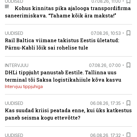
UUDISED
07.08.26, 11:00
Kohus kinnitas pika ajalooga transpordifirma
saneerimiskava. “Tahame kõik ära maksta!”
UUDISED
07.08.26, 10:53
Rail Baltica viimane takistus Eestis ületatud:
Pärnu-Kabli lõik sai rohelise tule
INTERVJUU
07.08.26, 07:00
DHLi tippjuht panustab Eestile. Tallinna uus
terminal tõi Saksa logistikahiiule kõva kasvu
Intervjuu tippjuhiga
UUDISED
06.08.26, 17:35
Kas suudad kriisi peatada enne, kui üks katkestus
paneb seisma kogu ettevõtte?
UUDISED
06.08.26, 17:32