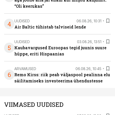
“Oli keerukas”
UUDISED
06.08.26, 10:31
4
Air Baltic tühistab talviseid lende
UUDISED
03.08.26, 13:51
5
Kaubavargused Euroopas tegid juunis suure
hüppe, eriti Hispaanias
ARVAMUSED
06.08.26, 10:45
6
Remo Kirss: riik peab väljaspool pealinna elu
säilitamiseks investeerima ühendustesse
VIIMASED UUDISED