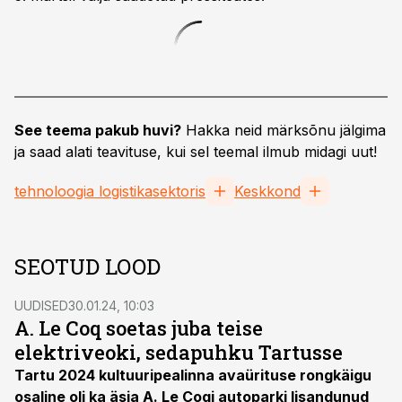
See teema pakub huvi?
Hakka neid märksõnu jälgima
ja saad alati teavituse, kui sel teemal ilmub midagi uut!
tehnoloogia logistikasektoris
Keskkond
SEOTUD LOOD
UUDISED
30.01.24, 10:03
A. Le Coq soetas juba teise
elektriveoki, sedapuhku Tartusse
Tartu 2024 kultuuripealinna avaürituse rongkäigu
osaline oli ka äsja A. Le Coqi autoparki lisandunud