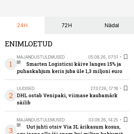
24H
72H
Nädal
ENIMLOETUD
MAJANDUSTULEMUSED
05.08.26, 07:51
1
Smarten Logisticsi käive langes 15% ja
puhaskahjum keris juba üle 1,3 miljoni euro
UUDISED
27.07.26, 17:18
2
DHL ostab Venipaki, viimase kaubamärk
säilib
MAJANDUSTULEMUSED
03.08.26, 14:25
Uut juhti otsiv Via 3L ärikasum kosus,
3
aga joone alla jäi enam kui miljon kahjumit.