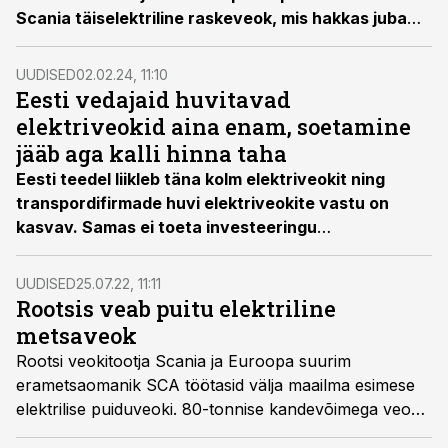
Scania täiselektriline raskeveok, mis hakkas juba
sellest nädalast Tartu linnas kliente teenindama.
Tegemist on esimese elektrilise raskeveokiga
UUDISED
02.02.24, 11:10
Tartus.
Eesti vedajaid huvitavad
elektriveokid aina enam, soetamine
jääb aga kalli hinna taha
Eesti teedel liikleb täna kolm elektriveokit ning
transpordifirmade huvi elektriveokite vastu on
kasvav. Samas ei toeta investeeringu
kapitalimahukus ega ka olemasolev
laadimisvõrgustik täna veel nende laiapõhjalisemat
UUDISED
25.07.22, 11:11
kasutust.
Rootsis veab puitu elektriline
metsaveok
Rootsi veokitootja Scania ja Euroopa suurim
erametsaomanik SCA töötasid välja maailma esimese
elektrilise puiduveoki. 80-tonnise kandevõimega veok
transpordib puitu SCA Gimonäsis asuva puiduterminali