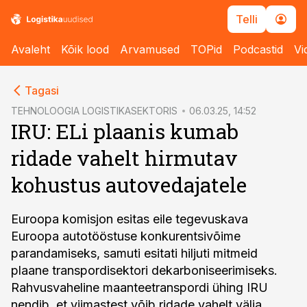
Telli
Avaleht
Kõik lood
Arvamused
TOPid
Podcastid
Vi
cebook
Tagasi
Twitter)
TEHNOLOOGIA LOGISTIKASEKTORIS
06.03.25, 14:52
IRU: ELi plaanis kumab
kedIn
ridade vahelt hirmutav
ail
kohustus autovedajatele
k
Euroopa komisjon esitas eile tegevuskava
Euroopa autotööstuse konkurentsivõime
parandamiseks, samuti esitati hiljuti mitmeid
plaane transpordisektori dekarboniseerimiseks.
Rahvusvaheline maanteetranspordi ühing IRU
nendib, et viimastest võib ridade vahelt välja