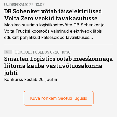
ja Obbola paberivabriku vahel.
UUDISED
24.10.22, 10:07
DB Schenker võtab täiselektrilised
Volta Zero veokid tavakasutusse
Maailma suurima logistikaettevõtte DB Schenker ja
Volta Trucksi koostöös valminud elektriveok läbis
edukalt põhjalikud katsesõidud tavaliikluses
Prantsusmaa pealinna Pariisi tänavatel ning juba
järgmisel aastal hakkavad esimesed sellised
TÖÖKUULUTUSED
09.07.26, 10:36
ST
kaubaautod igapäevaselt saadetisi transportima.
Smarten Logistics ootab meeskonnaga
liituma kauba vastuvõtuosakonna
juhti
Konkurss kestab 26. juulini
Kuva rohkem Seotud lugusid