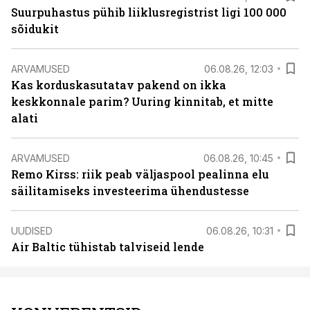
Suurpuhastus pühib liiklusregistrist ligi 100 000
sõidukit
ARVAMUSED
06.08.26, 12:03
Kas korduskasutatav pakend on ikka
keskkonnale parim? Uuring kinnitab, et mitte
alati
ARVAMUSED
06.08.26, 10:45
Remo Kirss: riik peab väljaspool pealinna elu
säilitamiseks investeerima ühendustesse
UUDISED
06.08.26, 10:31
Air Baltic tühistab talviseid lende