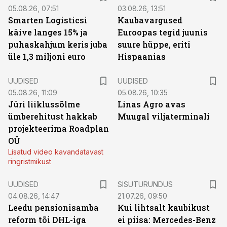
05.08.26, 07:51
03.08.26, 13:51
Smarten Logisticsi
Kaubavargused
käive langes 15% ja
Euroopas tegid juunis
puhaskahjum keris juba
suure hüppe, eriti
üle 1,3 miljoni euro
Hispaanias
UUDISED
UUDISED
05.08.26, 11:09
05.08.26, 10:35
Jüri liiklussõlme
Linas Agro avas
ümberehitust hakkab
Muugal viljaterminali
projekteerima Roadplan
OÜ
Lisatud video kavandatavast
ringristmikust
ST
UUDISED
SISUTURUNDUS
04.08.26, 14:47
21.07.26, 09:50
Leedu pensionisamba
Kui lihtsalt kaubikust
reform tõi DHL-iga
ei piisa: Mercedes-Benz