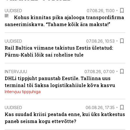
UUDISED
07.08.26, 11:00
Kohus kinnitas pika ajalooga transpordifirma
saneerimiskava. “Tahame kõik ära maksta!”
UUDISED
07.08.26, 10:53
Rail Baltica viimane takistus Eestis ületatud:
Pärnu-Kabli lõik sai rohelise tule
INTERVJUU
07.08.26, 07:00
DHLi tippjuht panustab Eestile. Tallinna uus
terminal tõi Saksa logistikahiiule kõva kasvu
Intervjuu tippjuhiga
UUDISED
06.08.26, 17:35
Kas suudad kriisi peatada enne, kui üks katkestus
paneb seisma kogu ettevõtte?