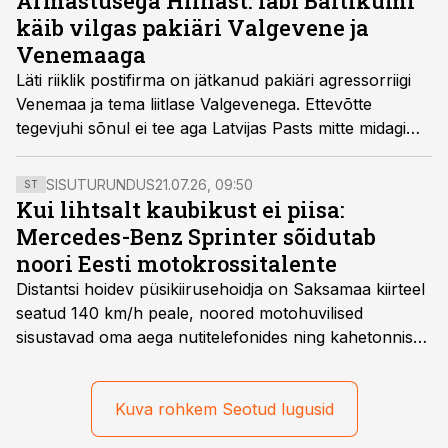
Armastusega Hiinast: läbi Baltikumi
käib vilgas pakiäri Valgevene ja
Venemaaga
Läti riiklik postifirma on jätkanud pakiäri agressorriigi
Venemaa ja tema liitlase Valgevenega. Ettevõtte
tegevjuhi sõnul ei tee aga Latvijas Pasts mitte midagi
ebaseaduslikku ja kui keegi nende peale viltu vaatab,
tuleks sama pilguga vaadata Eesti Posti.
SISUTURUNDUS
21.07.26, 09:50
ST
Kui lihtsalt kaubikust ei piisa:
Mercedes-Benz Sprinter sõidutab
noori Eesti motokrossitalente
Distantsi hoidev püsikiirusehoidja on Saksamaa kiirteel
seatud 140 km/h peale, noored motohuvilised
sisustavad oma aega nutitelefonides ning kahetonnises
järelhaagises veerevad kaasa krossitsiklid koos vajaliku
varustusega. Õige pea on Prantsusmaal, Romagnes
algamas juuniorite motokrossi
Kuva rohkem Seotud lugusid
maailmameistrivõistlused.