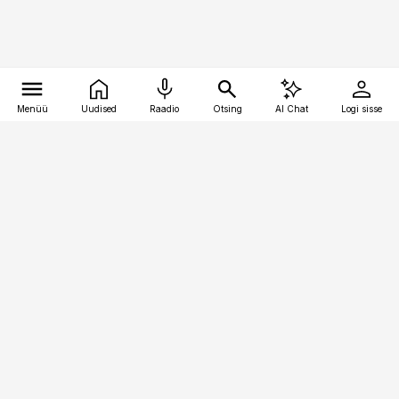
Menüü
Uudised
Raadio
Otsing
AI Chat
Logi sisse
Vana-Lõuna 39/1, 19094 Tallinn
(+372) 667 0111
logistikauudised@logistikauudised.ee
Telli
Reklaam
Firmast
Sisu kasutamisõigused
Ajakirjaniku
eetikakoodeks