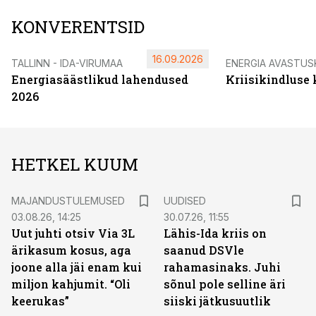
KONVERENTSID
16.09.2026
TALLINN - IDA-VIRUMAA
ENERGIA AVASTUS
Energiasäästlikud lahendused
Kriisikindluse
2026
HETKEL KUUM
MAJANDUSTULEMUSED
UUDISED
03.08.26, 14:25
30.07.26, 11:55
Uut juhti otsiv Via 3L
Lähis-Ida kriis on
ärikasum kosus, aga
saanud DSVle
joone alla jäi enam kui
rahamasinaks. Juhi
miljon kahjumit. “Oli
sõnul pole selline äri
keerukas”
siiski jätkusuutlik