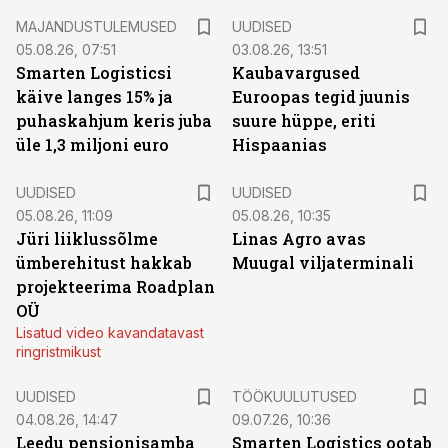
MAJANDUSTULEMUSED
UUDISED
05.08.26, 07:51
03.08.26, 13:51
Smarten Logisticsi
Kaubavargused
käive langes 15% ja
Euroopas tegid juunis
puhaskahjum keris juba
suure hüppe, eriti
üle 1,3 miljoni euro
Hispaanias
UUDISED
UUDISED
05.08.26, 11:09
05.08.26, 10:35
Jüri liiklussõlme
Linas Agro avas
ümberehitust hakkab
Muugal viljaterminali
projekteerima Roadplan
OÜ
Lisatud video kavandatavast
ringristmikust
ST
UUDISED
TÖÖKUULUTUSED
04.08.26, 14:47
09.07.26, 10:36
Leedu pensionisamba
Smarten Logistics ootab