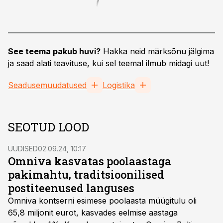
See teema pakub huvi?
Hakka neid märksõnu jälgima
ja saad alati teavituse, kui sel teemal ilmub midagi uut!
Seadusemuudatused
Logistika
SEOTUD LOOD
UUDISED
02.09.24, 10:17
Omniva kasvatas poolaastaga
pakimahtu, traditsioonilised
postiteenused languses
Omniva kontserni esimese poolaasta müügitulu oli
65,8 miljonit eurot, kasvades eelmise aastaga