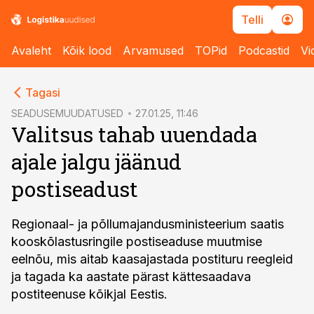
Telli
Avaleht
Kõik lood
Arvamused
TOPid
Podcastid
Vi
cebook
Tagasi
Twitter)
SEADUSEMUUDATUSED
27.01.25, 11:46
Valitsus tahab uuendada
kedIn
ajale jalgu jäänud
ail
postiseadust
k
Regionaal- ja põllumajandusministeerium saatis
kooskõlastusringile postiseaduse muutmise
eelnõu, mis aitab kaasajastada postituru reegleid
ja tagada ka aastate pärast kättesaadava
postiteenuse kõikjal Eestis.