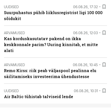
UUDISED
06.08.26, 17:32
Suurpuhastus pühib liiklusregistrist ligi 100 000
sõidukit
ARVAMUSED
06.08.26, 12:03
Kas korduskasutatav pakend on ikka
keskkonnale parim? Uuring kinnitab, et mitte
alati
ARVAMUSED
06.08.26, 10:45
Remo Kirss: riik peab väljaspool pealinna elu
säilitamiseks investeerima ühendustesse
UUDISED
06.08.26, 10:31
Air Baltic tühistab talviseid lende