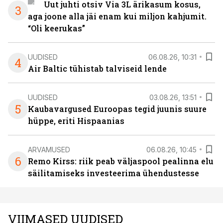
Uut juhti otsiv Via 3L ärikasum kosus,
3
aga joone alla jäi enam kui miljon kahjumit.
“Oli keerukas”
UUDISED
06.08.26, 10:31
4
Air Baltic tühistab talviseid lende
UUDISED
03.08.26, 13:51
5
Kaubavargused Euroopas tegid juunis suure
hüppe, eriti Hispaanias
ARVAMUSED
06.08.26, 10:45
6
Remo Kirss: riik peab väljaspool pealinna elu
säilitamiseks investeerima ühendustesse
VIIMASED UUDISED