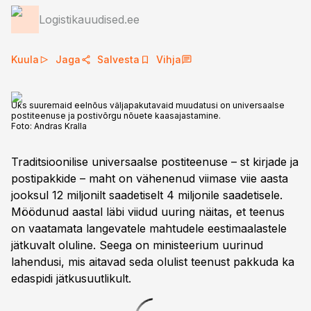
Logistikauudised.ee
Kuula
Jaga
Salvesta
Vihja
Üks suuremaid eelnõus väljapakutavaid muudatusi on universaalse
postiteenuse ja postivõrgu nõuete kaasajastamine.
Foto:
Andras Kralla
Traditsioonilise universaalse postiteenuse – st kirjade ja
postipakkide – maht on vähenenud viimase viie aasta
jooksul 12 miljonilt saadetiselt 4 miljonile saadetisele.
Möödunud aastal läbi viidud uuring näitas, et teenus
on vaatamata langevatele mahtudele eestimaalastele
jätkuvalt oluline. Seega on ministeerium uurinud
lahendusi, mis aitavad seda olulist teenust pakkuda ka
edaspidi jätkusuutlikult.