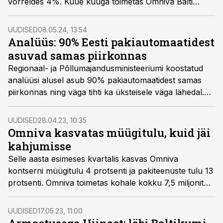
võrreldes 4%. Kuue kuuga toimetas Omniva Balti
riikides kohale kokku üle 16 miljoni paki, mida on 8%
rohkem kui eelmise aasta sama perioodi jooksul.
UUDISED
08.05.24, 13:54
Suurim kasv oli Lätis, kus 2023. aasta sama ajaperioodi
Analüüs: 90% Eesti pakiautomaatidest
võrdluses toimetas ettevõte kohale 12% rohkem
asuvad samas piirkonnas
pakke. Leedus oli kasv 8% ning Eestis jäi see 4%
Regionaal- ja Põllumajandusministeeriumi koostatud
juurde.
analüüsi alusel asub 90% pakiautomaatidest samas
piirkonnas ning väga tihti ka üksteisele väga lähedal.
Millised olid analüüsi peamised leiud ja järeldused,
kirjutab Taavi Kurvits ministeeriumi regionaalarengu
UUDISED
28.04.23, 10:35
osakonnast.
Omniva kasvatas müügitulu, kuid jäi
kahjumisse
Selle aasta esimeses kvartalis kasvas Omniva
kontserni müügitulu 4 protsenti ja pakiteenuste tulu 13
protsenti. Omniva toimetas kohale kokku 7,5 miljonit
pakki, mida on 11 protsenti rohkem kui eelmine aasta
samal perioodil.
UUDISED
17.05.23, 11:00