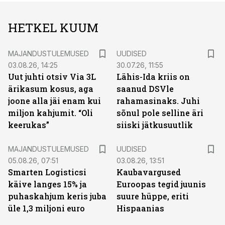
HETKEL KUUM
MAJANDUSTULEMUSED
UUDISED
03.08.26, 14:25
30.07.26, 11:55
Uut juhti otsiv Via 3L
Lähis-Ida kriis on
ärikasum kosus, aga
saanud DSVle
joone alla jäi enam kui
rahamasinaks. Juhi
miljon kahjumit. “Oli
sõnul pole selline äri
keerukas”
siiski jätkusuutlik
MAJANDUSTULEMUSED
UUDISED
05.08.26, 07:51
03.08.26, 13:51
Smarten Logisticsi
Kaubavargused
käive langes 15% ja
Euroopas tegid juunis
puhaskahjum keris juba
suure hüppe, eriti
üle 1,3 miljoni euro
Hispaanias