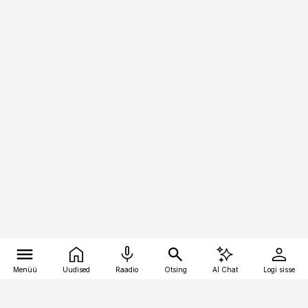
Menüü
Uudised
Raadio
Otsing
AI Chat
Logi sisse