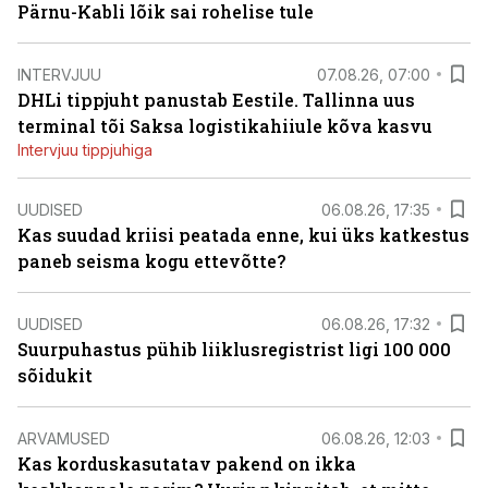
Pärnu-Kabli lõik sai rohelise tule
INTERVJUU
07.08.26, 07:00
DHLi tippjuht panustab Eestile. Tallinna uus
terminal tõi Saksa logistikahiiule kõva kasvu
Intervjuu tippjuhiga
UUDISED
06.08.26, 17:35
Kas suudad kriisi peatada enne, kui üks katkestus
paneb seisma kogu ettevõtte?
UUDISED
06.08.26, 17:32
Suurpuhastus pühib liiklusregistrist ligi 100 000
sõidukit
ARVAMUSED
06.08.26, 12:03
Kas korduskasutatav pakend on ikka