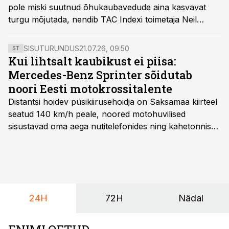
pole miski suutnud õhukaubavedude aina kasvavat
turgu mõjutada, nendib TAC Indexi toimetaja Neil
Wilson juulikuises Balti õhutranspordi indeksi (BAI)
kommentaaris. Äsja alustas Hiina-Euroopa liinil
SISUTURUNDUS
21.07.26, 09:50
ST
tegutsemist Usbekistani lennufirma Fly Khiva, Belgias
Kui lihtsalt kaubikust ei piisa:
asuva Liege lennujaama teatel on usbekid juba
Mercedes-Benz Sprinter sõidutab
kolmandad uued tulijad.
noori Eesti motokrossitalente
Distantsi hoidev püsikiirusehoidja on Saksamaa kiirteel
seatud 140 km/h peale, noored motohuvilised
sisustavad oma aega nutitelefonides ning kahetonnises
järelhaagises veerevad kaasa krossitsiklid koos vajaliku
varustusega. Õige pea on Prantsusmaal, Romagnes
algamas juuniorite motokrossi
maailmameistrivõistlused.
24H
72H
Nädal