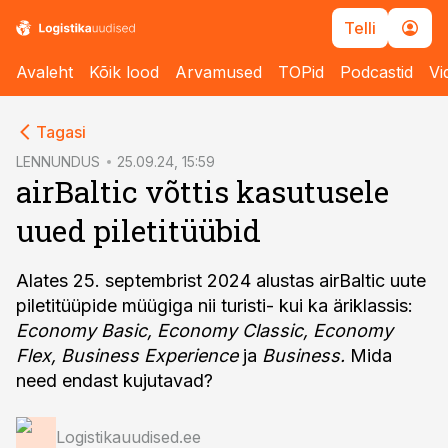
Telli
Avaleht
Kõik lood
Arvamused
TOPid
Podcastid
Vi
cebook
Tagasi
Twitter)
LENNUNDUS
25.09.24, 15:59
airBaltic võttis kasutusele
kedIn
uued piletitüübid
ail
k
Alates 25. septembrist 2024 alustas airBaltic uute
piletitüüpide müügiga nii turisti- kui ka äriklassis:
Economy Basic, Economy Classic, Economy
Flex, Business Experience
ja
Business.
Mida
need endast kujutavad?
Logistikauudised.ee