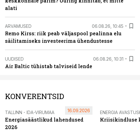
keskkonnale parim? Uuring kinnitab, et mitte
alati
ARVAMUSED
06.08.26, 10:45
Remo Kirss: riik peab väljaspool pealinna elu
säilitamiseks investeerima ühendustesse
UUDISED
06.08.26, 10:31
Air Baltic tühistab talviseid lende
KONVERENTSID
16.09.2026
TALLINN - IDA-VIRUMAA
ENERGIA AVASTUS
Energiasäästlikud lahendused
Kriisikindluse
2026