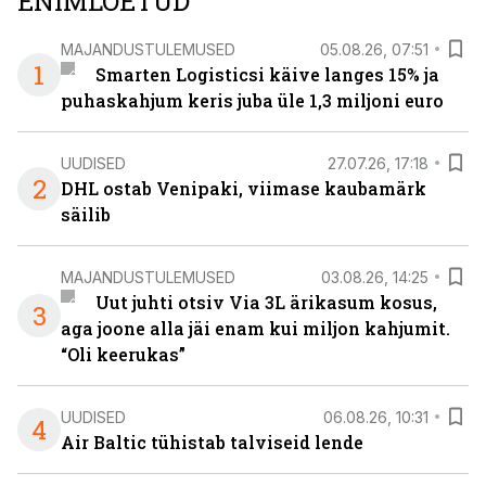
ENIMLOETUD
MAJANDUSTULEMUSED
05.08.26, 07:51
1
Smarten Logisticsi käive langes 15% ja
puhaskahjum keris juba üle 1,3 miljoni euro
UUDISED
27.07.26, 17:18
2
DHL ostab Venipaki, viimase kaubamärk
säilib
MAJANDUSTULEMUSED
03.08.26, 14:25
Uut juhti otsiv Via 3L ärikasum kosus,
3
aga joone alla jäi enam kui miljon kahjumit.
“Oli keerukas”
UUDISED
06.08.26, 10:31
4
Air Baltic tühistab talviseid lende