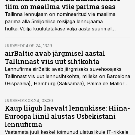
tiim on maailma viie parima seas
Tallinna lennujaam on nomineeritud viie maailma
parima alla 5miljonilise reisijaga lennujaama
hulka. Võitja kuulutatakase välja aasta suurimal
lennujaamade ja -firmade liiniarendajate kohtumisel
Routes World, mis sel aastal toimub 7. oktoobril
UUDISED
04.09.24, 13:19
Bahreinis.
airBaltic avab järgmisel aastal
Tallinnast viis uut sihtkohta
Lennufirma airBaltic avab järgmiseks suvehooajaks
Tallinnast viis uut lennusihtkohta, milleks on Barcelona
(Hispaania), Hamburg (Saksamaa), Palma de Mallorca
(Hispaania), Reykjavik (Island) ja Tirana (Albaania).
UUDISED
13.08.24, 08:30
Kaup liigub laevalt lennukisse: Hiina-
Euroopa liinil alustas Usbekistani
lennufirma
Vaatamata juuli keskel toimunud ulatuslikule IT-rikkele