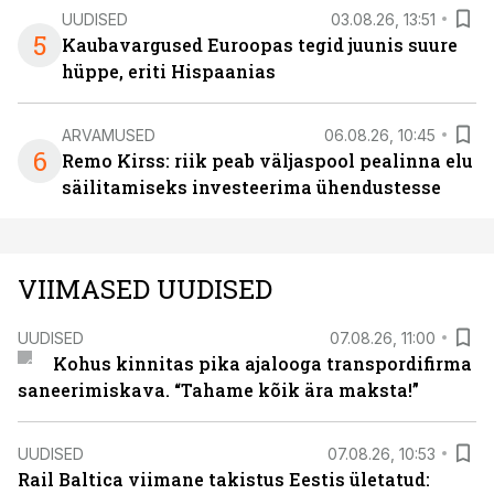
UUDISED
03.08.26, 13:51
5
Kaubavargused Euroopas tegid juunis suure
hüppe, eriti Hispaanias
ARVAMUSED
06.08.26, 10:45
6
Remo Kirss: riik peab väljaspool pealinna elu
säilitamiseks investeerima ühendustesse
VIIMASED UUDISED
UUDISED
07.08.26, 11:00
Kohus kinnitas pika ajalooga transpordifirma
saneerimiskava. “Tahame kõik ära maksta!”
UUDISED
07.08.26, 10:53
Rail Baltica viimane takistus Eestis ületatud: