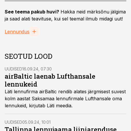
See teema pakub huvi?
Hakka neid märksõnu jälgima
ja saad alati teavituse, kui sel teemal ilmub midagi uut!
Lennundus
SEOTUD LOOD
UUDISED
16.09.24, 07:30
airBaltic laenab Lufthansale
lennukeid
Läti lennufirma airBaltic rendib alates järgmisest suvest
kolm aastat Saksamaa lennufirmale Lufthansale oma
lennukeid, kirjutab Läti meedia.
UUDISED
05.09.24, 10:01
Tallinna lennujaama liiniarenduse