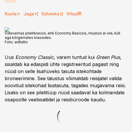
Kuula
Jaga
Salvesta
Vihja
Odavaimas piletiklassis, ehk Economy Basicsis, muutusi ei ole, küll
aga kõrgemates klassides.
Foto:
airBaltic
Uus
Economy Classic
, varem tuntud kui
Green Plus
,
sisaldab ka edaspidi ühte registreeritud pagasit ning
nüüd on selle lisahüveks tasuta istekohtade
broneerimine. See täiustus võimaldab reisijatel valida
soovitud istekohad lisatasuta, tagades mugavama reisi.
Lisaks on see piletitüüp nüüd saadaval ka kolmandate
osapoolte veebisaitidel ja reisibüroode kaudu.