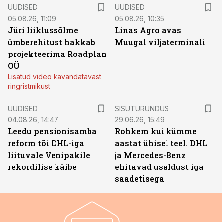
UUDISED
UUDISED
05.08.26, 11:09
05.08.26, 10:35
Jüri liiklussõlme
Linas Agro avas
ümberehitust hakkab
Muugal viljaterminali
projekteerima Roadplan
OÜ
Lisatud video kavandatavast
ringristmikust
ST
UUDISED
SISUTURUNDUS
04.08.26, 14:47
29.06.26, 15:49
Leedu pensionisamba
Rohkem kui kümme
reform tõi DHL-iga
aastat ühisel teel. DHL
liituvale Venipakile
ja Mercedes-Benz
rekordilise käibe
ehitavad usaldust iga
saadetisega