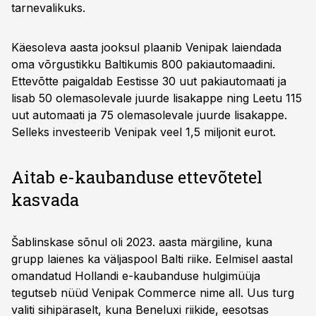
tarnevalikuks.
Käesoleva aasta jooksul plaanib Venipak laiendada
oma võrgustikku Baltikumis 800 pakiautomaadini.
Ettevõtte paigaldab Eestisse 30 uut pakiautomaati ja
lisab 50 olemasolevale juurde lisakappe ning Leetu 115
uut automaati ja 75 olemasolevale juurde lisakappe.
Selleks investeerib Venipak veel 1,5 miljonit eurot.
Aitab e-kaubanduse ettevõtetel
kasvada
Šablinskase sõnul oli 2023. aasta märgiline, kuna
grupp laienes ka väljaspool Balti riike. Eelmisel aastal
omandatud Hollandi e-kaubanduse hulgimüüja
tegutseb nüüd Venipak Commerce nime all. Uus turg
valiti sihipäraselt, kuna Beneluxi riikide, eesotsas