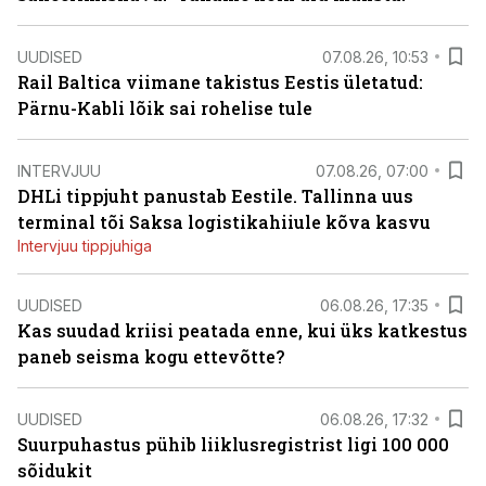
UUDISED
07.08.26, 10:53
Rail Baltica viimane takistus Eestis ületatud:
Pärnu-Kabli lõik sai rohelise tule
INTERVJUU
07.08.26, 07:00
DHLi tippjuht panustab Eestile. Tallinna uus
terminal tõi Saksa logistikahiiule kõva kasvu
Intervjuu tippjuhiga
UUDISED
06.08.26, 17:35
Kas suudad kriisi peatada enne, kui üks katkestus
paneb seisma kogu ettevõtte?
UUDISED
06.08.26, 17:32
Suurpuhastus pühib liiklusregistrist ligi 100 000
sõidukit