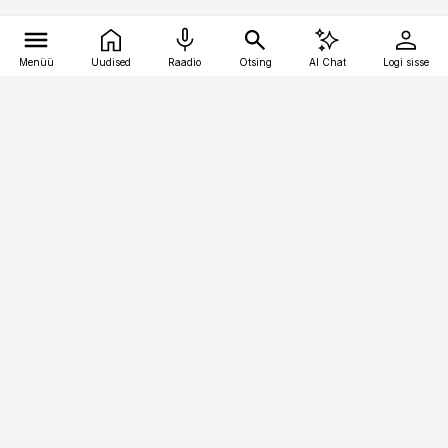
Menüü
Uudised
Raadio
Otsing
AI Chat
Logi sisse
Vana-Lõuna 39/1, 19094 Tallinn
(+372) 667 0111
logistikauudised@logistikauudised.ee
Telli
Reklaam
Firmast
Sisu kasutamisõigused
Ajakirjaniku
eetikakoodeks
Üldtingimused
Privaatsustingimused
Küpsiste poliitika
KKK
Eesti Meediaettevõtete
Eelistuste haldamine