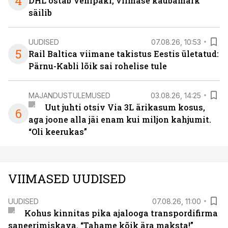
4
DHL ostab Venipaki, viimase kaubamärk
säilib
UUDISED
07.08.26, 10:53
5
Rail Baltica viimane takistus Eestis ületatud:
Pärnu-Kabli lõik sai rohelise tule
MAJANDUSTULEMUSED
03.08.26, 14:25
Uut juhti otsiv Via 3L ärikasum kosus,
6
aga joone alla jäi enam kui miljon kahjumit.
“Oli keerukas”
VIIMASED UUDISED
UUDISED
07.08.26, 11:00
Kohus kinnitas pika ajalooga transpordifirma
saneerimiskava. “Tahame kõik ära maksta!”