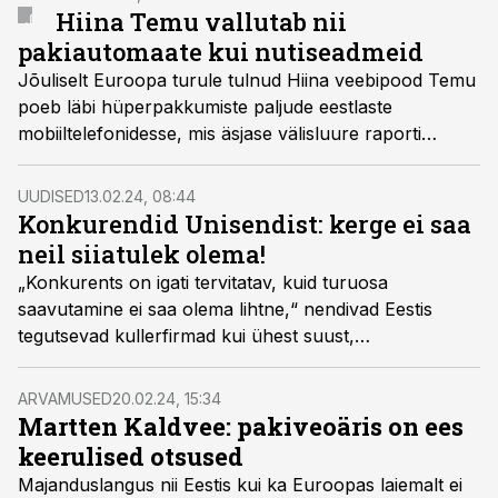
Hiina Temu vallutab nii
pakiautomaate kui nutiseadmeid
Jõuliselt Euroopa turule tulnud Hiina veebipood Temu
poeb läbi hüperpakkumiste paljude eestlaste
mobiiltelefonidesse, mis äsjase välisluure raporti
taustal on üsna kõhedust tekitav. Kuid see, millist
käivet on ta eriti ühele kullerfirmale kaasa toonud, on
UUDISED
13.02.24, 08:44
täiesti müstiline, tõdes Venipak Eesti müügijuht Martten
Konkurendid Unisendist: kerge ei saa
Kaldvee saates „Logistikauudised eetris“.
neil siiatulek olema!
„Konkurents on igati tervitatav, kuid turuosa
saavutamine ei saa olema lihtne,“ nendivad Eestis
tegutsevad kullerfirmad kui ühest suust,
kommenteerides Leedu riikliku postifirma sisenemist
Unisend kaubamärgi all Eesti kullerteenuste turule.
ARVAMUSED
20.02.24, 15:34
Suurimaks murekohana nähakse kasvavat survet
Martten Kaldvee: pakiveoäris on ees
keskkonnale ja sektori investeerimisvõime kahanemist.
keerulised otsused
Majanduslangus nii Eestis kui ka Euroopas laiemalt ei