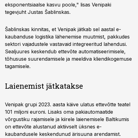
eksponentsiaalse kasvu poole," lisas Venipaki
tegevjuht Justas Šablinskas.
Šablinskas kinnitas, et Venipak jätkab sel aastal e-
kaubanduse logistika lähenemise muutmist, pakkudes
sektori vajadustele vastavaid integreeritud lahendusi.
Sealjuures keskendub ettevõte automatiseerimisele,
tõhususe suurendamisele ja meeldiva kliendikogemuse
tagamisele.
Laienemist jätkatakse
Venipak grupi 2023. aasta käive ulatus ettevõtte teatel
101 miljoni euroni. Lisaks oma pakiautomaatide
võrgustiku rajamisele ja kiirele laienemisele Baltikumis
on ettevõte alustanud aktiivselt üksnes e-
kaubandusele keskendunud ärisuuna arendamist.