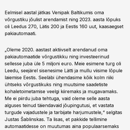
Eelmisel aastal jätkas Venipak Baltikumis oma
võrgustiku jõulist arendamist ning 2023. aasta lõpuks
oli Leedus 270, Lätis 200 ja Eestis 160 uut, kaasaegset
pakiautomaati.
„Oleme 2020. aastast aktiivselt arendanud oma
pakiautomaatide võrgustikku ning investeerinud
sellesse juba üle 5 miljoni euro. Meie esimene turg oli
Leedu, seejärel sisenesime Lätti ja mullu viisime lõpule
laiemise Eestis. Seeläbi ühendasime kõik kolm riiki
ühtseks võrgustikuks ning muutsime saadetiste
kohaletoimetamise veelgi kiiremaks ja mugavamaks.
Me ei piirdu juba tehtuga, vaid oleme selle aasta
alguses teinud täiendavaid jõupingutusi, et vastata
turgude vajadustele ja tarbijate harjumustele,“ selgitas
Justas Šablinskas. Ta lisas, et pakkide tellimine
automaatidesse on muutumas aina populaarsemaks