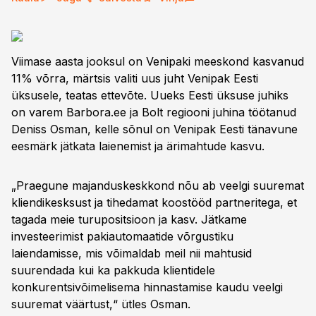
Viimase aasta jooksul on Venipaki meeskond kasvanud
11% võrra, märtsis valiti uus juht Venipak Eesti
üksusele, teatas ettevõte. Uueks Eesti üksuse juhiks
on varem Barbora.ee ja Bolt regiooni juhina töötanud
Deniss Osman, kelle sõnul on Venipak Eesti tänavune
eesmärk jätkata laienemist ja ärimahtude kasvu.
„Praegune majanduskeskkond nõu ab veelgi suuremat
kliendikesksust ja tihedamat koostööd partneritega, et
tagada meie turupositsioon ja kasv. Jätkame
investeerimist pakiautomaatide võrgustiku
laiendamisse, mis võimaldab meil nii mahtusid
suurendada kui ka pakkuda klientidele
konkurentsivõimelisema hinnastamise kaudu veelgi
suuremat väärtust,“ ütles Osman.