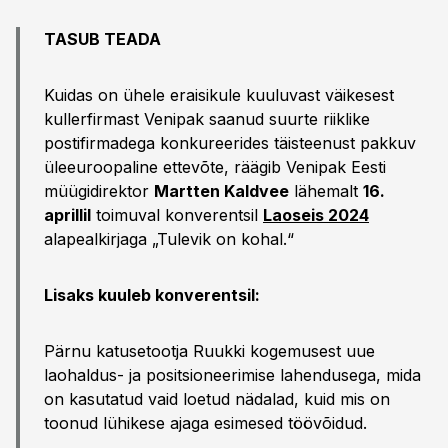
TASUB TEADA
Kuidas on ühele eraisikule kuuluvast väikesest
kullerfirmast Venipak saanud suurte riiklike
postifirmadega konkureerides täisteenust pakkuv
üleeuroopaline ettevõte, räägib Venipak Eesti
müügidirektor
Martten Kaldvee
lähemalt
16.
aprillil
toimuval konverentsil
Laoseis 2024
alapealkirjaga „Tulevik on kohal.“
Lisaks kuuleb konverentsil:
Pärnu katusetootja Ruukki kogemusest uue
laohaldus- ja positsioneerimise lahendusega, mida
on kasutatud vaid loetud nädalad, kuid mis on
toonud lühikese ajaga esimesed töövõidud.