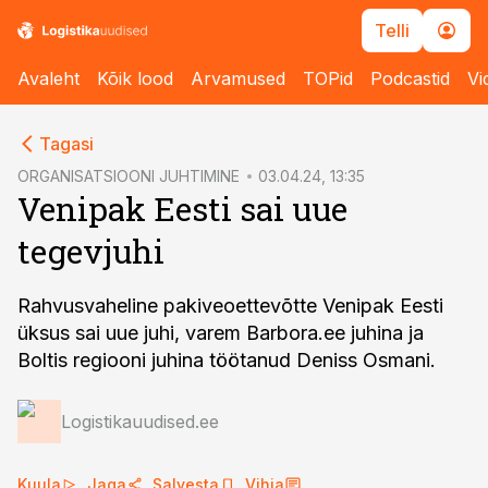
Telli
Avaleht
Kõik lood
Arvamused
TOPid
Podcastid
Vi
cebook
cebook
Tagasi
Twitter)
Twitter)
ORGANISATSIOONI JUHTIMINE
03.04.24, 13:35
Venipak Eesti sai uue
kedIn
kedIn
tegevjuhi
ail
ail
k
k
Rahvusvaheline pakiveoettevõtte Venipak Eesti
üksus sai uue juhi, varem Barbora.ee juhina ja
Boltis regiooni juhina töötanud Deniss Osmani.
Logistikauudised.ee
Kuula
Jaga
Salvesta
Vihja