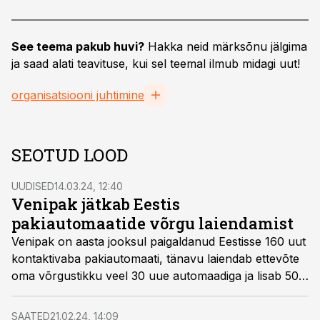
See teema pakub huvi?
Hakka neid märksõnu jälgima
ja saad alati teavituse, kui sel teemal ilmub midagi uut!
organisatsiooni juhtimine
SEOTUD LOOD
UUDISED
14.03.24, 12:40
Venipak jätkab Eestis
pakiautomaatide võrgu laiendamist
Venipak on aasta jooksul paigaldanud Eestisse 160 uut
kontaktivaba pakiautomaati, tänavu laiendab ettevõte
oma võrgustikku veel 30 uue automaadiga ja lisab 50
olemasolevale juurde lisakappe.
SAATED
21.02.24, 14:09