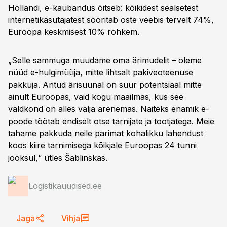
Hollandi, e-kaubandus õitseb: kõikidest sealsetest
internetikasutajatest sooritab oste veebis tervelt 74%,
Euroopa keskmisest 10% rohkem.
„Selle sammuga muudame oma ärimudelit – oleme
nüüd e-hulgimüüja, mitte lihtsalt pakiveoteenuse
pakkuja. Antud ärisuunal on suur potentsiaal mitte
ainult Euroopas, vaid kogu maailmas, kus see
valdkond on alles välja arenemas. Näiteks enamik e-
poode töötab endiselt otse tarnijate ja tootjatega. Meie
tahame pakkuda neile parimat kohalikku lahendust
koos kiire tarnimisega kõikjale Euroopas 24 tunni
jooksul,“ ütles Šablinskas.
Logistikauudised.ee
Jaga
Vihja