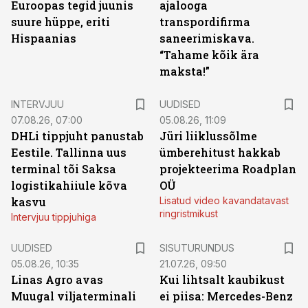
Euroopas tegid juunis
ajalooga
suure hüppe, eriti
transpordifirma
Hispaanias
saneerimiskava.
“Tahame kõik ära
maksta!”
INTERVJUU
UUDISED
07.08.26, 07:00
05.08.26, 11:09
DHLi tippjuht panustab
Jüri liiklussõlme
Eestile. Tallinna uus
ümberehitust hakkab
terminal tõi Saksa
projekteerima Roadplan
logistikahiiule kõva
OÜ
kasvu
Lisatud video kavandatavast
ringristmikust
Intervjuu tippjuhiga
ST
UUDISED
SISUTURUNDUS
05.08.26, 10:35
21.07.26, 09:50
Linas Agro avas
Kui lihtsalt kaubikust
Muugal viljaterminali
ei piisa: Mercedes-Benz