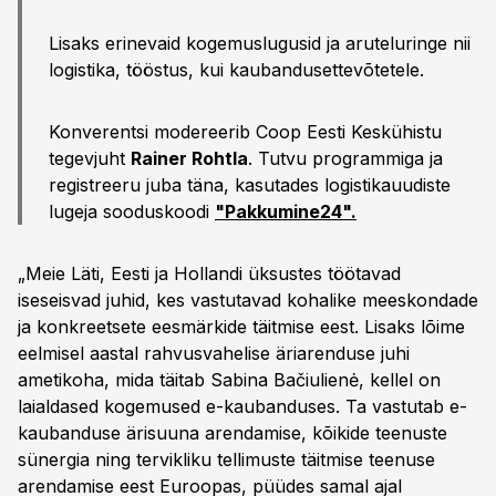
Lisaks erinevaid kogemuslugusid ja aruteluringe nii
logistika, tööstus, kui kaubandusettevõtetele.
Konverentsi modereerib Coop Eesti Keskühistu
tegevjuht
Rainer Rohtla
. Tutvu programmiga ja
registreeru juba täna, kasutades logistikauudiste
lugeja sooduskoodi
"Pakkumine24".
„Meie Läti, Eesti ja Hollandi üksustes töötavad
iseseisvad juhid, kes vastutavad kohalike meeskondade
ja konkreetsete eesmärkide täitmise eest. Lisaks lõime
eelmisel aastal rahvusvahelise äriarenduse juhi
ametikoha, mida täitab Sabina Bačiulienė, kellel on
laialdased kogemused e-kaubanduses. Ta vastutab e-
kaubanduse ärisuuna arendamise, kõikide teenuste
sünergia ning tervikliku tellimuste täitmise teenuse
arendamise eest Euroopas, püüdes samal ajal