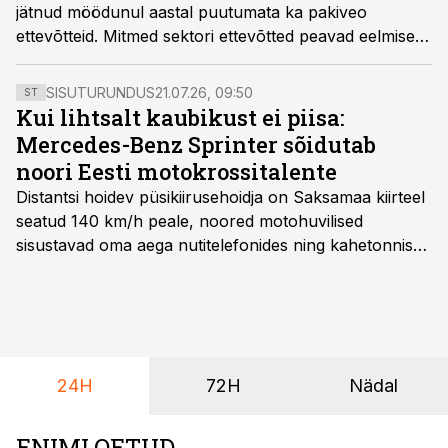
jätnud möödunul aastal puutumata ka pakiveo
ettevõtteid. Mitmed sektori ettevõtted peavad eelmise
aasta tulemustele otsa vaadates langetama keerulisi
otsuseid, millele paraku annavad kinnitust esimesed
SISUTURUNDUS
21.07.26, 09:50
ST
koondamisteated, kirjutab Venipak Eesti müügidirektor
Kui lihtsalt kaubikust ei piisa:
Martten Kaldvee.
Mercedes-Benz Sprinter sõidutab
noori Eesti motokrossitalente
Distantsi hoidev püsikiirusehoidja on Saksamaa kiirteel
seatud 140 km/h peale, noored motohuvilised
sisustavad oma aega nutitelefonides ning kahetonnises
järelhaagises veerevad kaasa krossitsiklid koos vajaliku
varustusega. Õige pea on Prantsusmaal, Romagnes
algamas juuniorite motokrossi
maailmameistrivõistlused.
24H
72H
Nädal
ENIMLOETUD