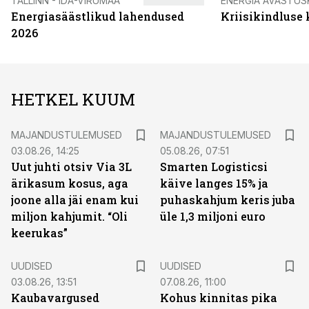
TALLINN - IDA-VIRUMAA
ENERGIA AVASTUS
Energiasäästlikud lahendused
Kriisikindluse
2026
HETKEL KUUM
MAJANDUSTULEMUSED
MAJANDUSTULEMUSED
03.08.26, 14:25
05.08.26, 07:51
Uut juhti otsiv Via 3L
Smarten Logisticsi
ärikasum kosus, aga
käive langes 15% ja
joone alla jäi enam kui
puhaskahjum keris juba
miljon kahjumit. “Oli
üle 1,3 miljoni euro
keerukas”
UUDISED
UUDISED
03.08.26, 13:51
07.08.26, 11:00
Kaubavargused
Kohus kinnitas pika