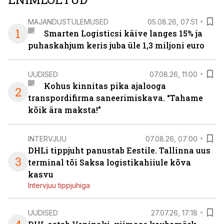
MAJANDUSTULEMUSED
05.08.26, 07:51
1
Smarten Logisticsi käive langes 15% ja
puhaskahjum keris juba üle 1,3 miljoni euro
UUDISED
07.08.26, 11:00
Kohus kinnitas pika ajalooga
2
transpordifirma saneerimiskava. “Tahame
kõik ära maksta!”
INTERVJUU
07.08.26, 07:00
DHLi tippjuht panustab Eestile. Tallinna uus
3
terminal tõi Saksa logistikahiiule kõva
kasvu
Intervjuu tippjuhiga
UUDISED
27.07.26, 17:18