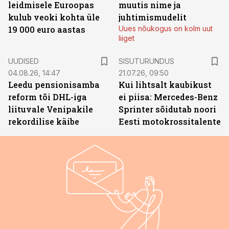
leidmisele Euroopas
muutis nime ja
kulub veoki kohta üle
juhtimismudelit
19 000 euro aastas
Uues nõukogus on kolm uut
liiget
ST
UUDISED
SISUTURUNDUS
04.08.26, 14:47
21.07.26, 09:50
Leedu pensionisamba
Kui lihtsalt kaubikust
reform tõi DHL-iga
ei piisa: Mercedes-Benz
liituvale Venipakile
Sprinter sõidutab noori
rekordilise käibe
Eesti motokrossitalente