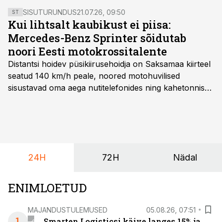
võiks Eestist saada valdkonna eestvedaja maailmas.
SISUTURUNDUS
21.07.26, 09:50
ST
Kui lihtsalt kaubikust ei piisa:
Mercedes-Benz Sprinter sõidutab
noori Eesti motokrossitalente
Distantsi hoidev püsikiirusehoidja on Saksamaa kiirteel
seatud 140 km/h peale, noored motohuvilised
sisustavad oma aega nutitelefonides ning kahetonnises
järelhaagises veerevad kaasa krossitsiklid koos vajaliku
varustusega. Õige pea on Prantsusmaal, Romagnes
algamas juuniorite motokrossi
maailmameistrivõistlused.
24H
72H
Nädal
ENIMLOETUD
MAJANDUSTULEMUSED
05.08.26, 07:51
1
Smarten Logisticsi käive langes 15% ja