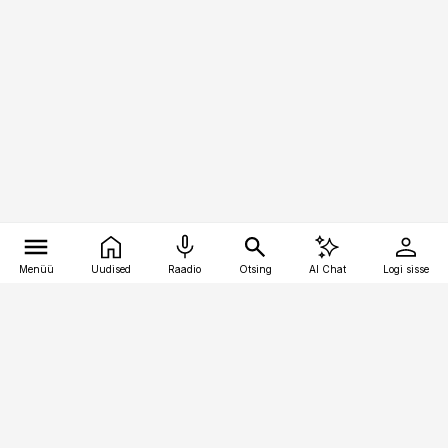
Menüü
Uudised
Raadio
Otsing
AI Chat
Logi sisse
Vana-Lõuna 39/1, 19094 Tallinn
(+372) 667 0111
logistikauudised@logistikauudised.ee