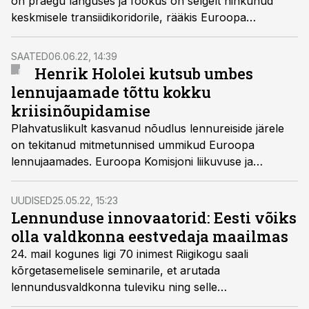
on praegu languses ja fookus on selgelt nihkunud
keskmisele transiidikoridorile, rääkis Euroopa
Komisjoni liikuvuse ja transpordi peadirektoraadi
peadirektor Henrik Hololei täna toimuval Logistika
SAATED
06.06.22, 14:39
aastakonverentsil.
Henrik Hololei kutsub umbes
lennujaamade tõttu kokku
kriisinõupidamise
Plahvatuslikult kasvanud nõudlus lennureiside järele
on tekitanud mitmetunnised ummikud Euroopa
lennujaamades. Euroopa Komisjoni liikuvuse ja
transpordi peadirektoraadi juht Henrik Hololei
tunnistas Äripäeva raadios, et reisijad kogevad praegu
UUDISED
25.05.22, 15:23
palju rohkelt negatiivset.
Lennunduse innovaatorid: Eesti võiks
olla valdkonna eestvedaja maailmas
24. mail kogunes ligi 70 inimest Riigikogu saali
kõrgetasemelisele seminarile, et arutada
lennundusvaldkonna tuleviku ning selle
kliimaneutraalseks saamise üle. Osalejate hinnangul