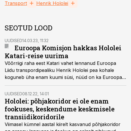
Transport
Henrik Hololei
SEOTUD LOOD
UUDISED
14.03.23, 11:32
Euroopa Komisjon hakkas Hololei
Katari-reise uurima
Võõrriigi raha eest Katari vahet lennanud Euroopa
Liidu transpordipealiku Henrik Hololei pea kohale
koguneb üha enam kuumi süsi, nüüd on ka Euroopa
Komisjon pidanud vajalikuks sisejuurdlus välja
kuulutada.
UUDISED
08.12.22, 14:01
Hololei: põhjakoridor ei ole enam
fookuses, keskendume keskmisele
transiidikoridorile
Viimasel kümnel aastal kiirelt kasvanud põhjakoridor