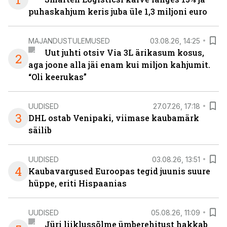
puhaskahjum keris juba üle 1,3 miljoni euro
MAJANDUSTULEMUSED
03.08.26, 14:25
Uut juhti otsiv Via 3L ärikasum kosus,
2
aga joone alla jäi enam kui miljon kahjumit.
“Oli keerukas”
UUDISED
27.07.26, 17:18
3
DHL ostab Venipaki, viimase kaubamärk
säilib
UUDISED
03.08.26, 13:51
4
Kaubavargused Euroopas tegid juunis suure
hüppe, eriti Hispaanias
UUDISED
05.08.26, 11:09
Jüri liiklussõlme ümberehitust hakkab