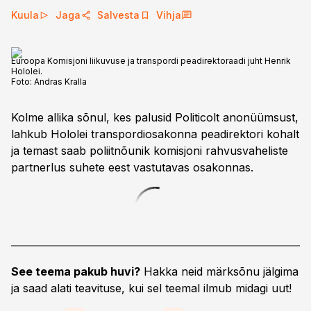
Kuula
Jaga
Salvesta
Vihja
Euroopa Komisjoni liikuvuse ja transpordi peadirektoraadi juht Henrik
Hololei.
Foto:
Andras Kralla
Kolme allika sõnul, kes palusid Politicolt anonüümsust,
lahkub Hololei transpordiosakonna peadirektori kohalt
ja temast saab poliitnõunik komisjoni rahvusvaheliste
partnerlus suhete eest vastutavas osakonnas.
See teema pakub huvi?
Hakka neid märksõnu jälgima
ja saad alati teavituse, kui sel teemal ilmub midagi uut!