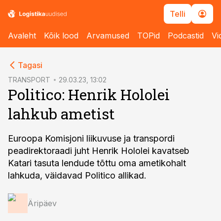
Telli
Avaleht
Kõik lood
Arvamused
TOPid
Podcastid
Vi
cebook
Tagasi
Twitter)
TRANSPORT
29.03.23, 13:02
Politico: Henrik Hololei
kedIn
lahkub ametist
ail
k
Euroopa Komisjoni liikuvuse ja transpordi
peadirektoraadi juht Henrik Hololei kavatseb
Katari tasuta lendude tõttu oma ametikohalt
lahkuda, väidavad Politico allikad.
Äripäev