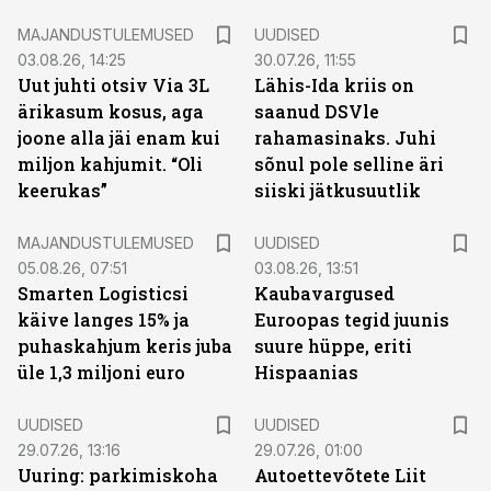
MAJANDUSTULEMUSED
UUDISED
03.08.26, 14:25
30.07.26, 11:55
Uut juhti otsiv Via 3L
Lähis-Ida kriis on
ärikasum kosus, aga
saanud DSVle
joone alla jäi enam kui
rahamasinaks. Juhi
miljon kahjumit. “Oli
sõnul pole selline äri
keerukas”
siiski jätkusuutlik
MAJANDUSTULEMUSED
UUDISED
05.08.26, 07:51
03.08.26, 13:51
Smarten Logisticsi
Kaubavargused
käive langes 15% ja
Euroopas tegid juunis
puhaskahjum keris juba
suure hüppe, eriti
üle 1,3 miljoni euro
Hispaanias
UUDISED
UUDISED
29.07.26, 13:16
29.07.26, 01:00
Uuring: parkimiskoha
Autoettevõtete Liit