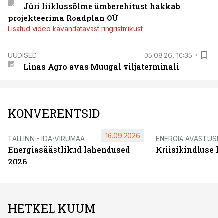
Jüri liiklussõlme ümberehitust hakkab
projekteerima Roadplan OÜ
Lisatud video kavandatavast ringristmikust
UUDISED
05.08.26, 10:35
Linas Agro avas Muugal viljaterminali
KONVERENTSID
16.09.2026
TALLINN - IDA-VIRUMAA
ENERGIA AVASTUS
Energiasäästlikud lahendused
Kriisikindluse
2026
HETKEL KUUM