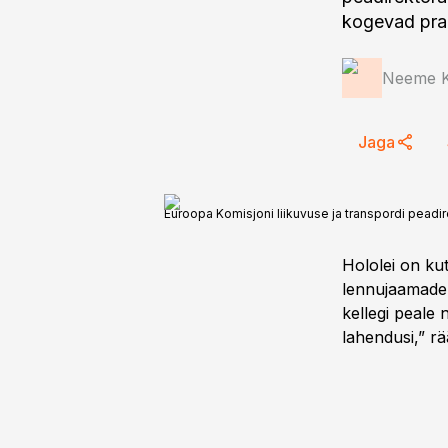
kogevad prae
Neeme 
Jaga
Euroopa Komisjoni liikuvuse ja transpordi peadir
Hololei on k
lennujaamade j
kellegi peale 
lahendusi,” rä