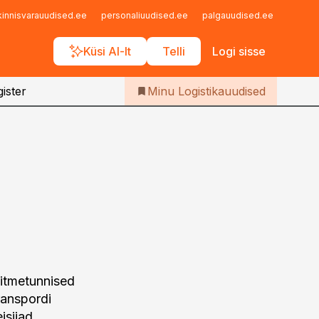
Iseteenindus
kinnisvarauudised.ee
personaliuudised.ee
palgauudised.ee
finant
Telli Logistikauudised
Küsi AI-lt
Telli
Logi sisse
ister
Minu Logistikauudised
mitmetunnised
ranspordi
isijad