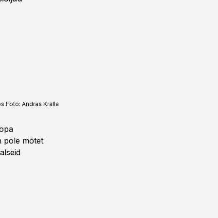
es.
Foto:
Andras Kralla
oopa
n pole mõtet
alseid