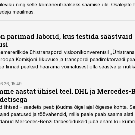
viku ning selle kliimaneutraalseks saamise üle. Osalejate h
edaja maailmas.
on parimad laborid, kus testida säästvaid
usi
emereriikide ühistranspordi visioonikonverentsil „Ühistrans
roopa Komisjoni liikuvuse ja transpordi peadirektoraadi pea
a linnad peaksid haarama võimalusest olla säästva ja nutika
muutused on kiired ja innovatsioon esitab igapäevastele harj
on, kuidas teha koostööd, et muuta Euroopa transpordisüste
6.26, 15:49
ks.
e aastat ühisel teel. DHL ja Mercedes-
adetisega
d lihtsad – saadetis peab jõudma õigel ajal õigesse kohta. S
ajad peatused ja töövahendid, mille peale peab saama alati k
danud Mercedes-Benzi tarbesõidukeid juba enam kui kümm
ksul kujunenud oluliseks osaks ettevõtte igapäevasest tööst