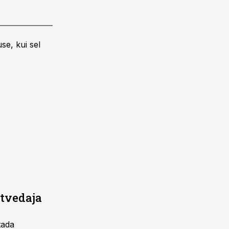
se, kui sel
stvedaja
tada