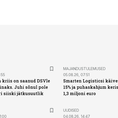
MAJANDUSTULEMUSED
:55
05.08.26, 07:51
a kriis on saanud DSVle
Smarten Logisticsi käive
naks. Juhi sõnul pole
15% ja puhaskahjum keris
ri siiski jätkusuutlik
1,3 miljoni euro
UUDISED
1:00
04.08.26, 14:47