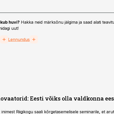
kub huvi?
Hakka neid märksõnu jälgima ja saad alati teavitu
idagi uut!
Lennundus
vaatorid: Eesti võiks olla valdkonna ee
 inimest Riigikogu saali kõrgetasemelisele seminarile, et aru