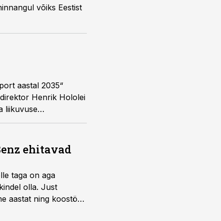
innangul võiks Eestist
port aastal 2035“
direktor Henrik Hololei
 liikuvuse
umustele uusi
emi jätkusuutlikuks,
Benz ehitavad
elle taga on aga
indel olla. Just
e aastat ning koostöö
.