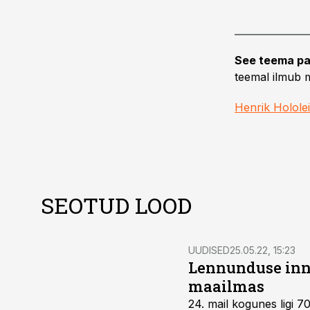
See teema pa
teemal ilmub m
Henrik Hololei
SEOTUD LOOD
UUDISED
25.05.22, 15:23
Lennunduse inno
maailmas
24. mail kogunes ligi 70