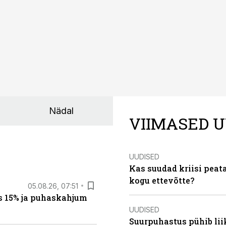
Nädal
VIIMASED U
UUDISED
Kas suudad kriisi peat
kogu ettevõtte?
05.08.26, 07:51
s 15% ja puhaskahjum
UUDISED
Suurpuhastus pühib liik