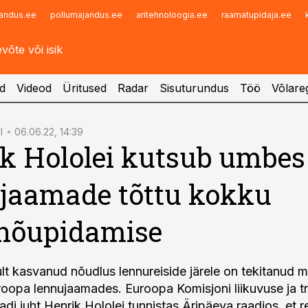
andus.ee
pollumajandus.ee
aritehnoloogia.ee
raamatupidaja.ee
Infopank
Radar
d
Videod
Üritused
Radar
Sisuturundus
Töö
Võlareg
I
06.06.22, 14:39
k Hololei kutsub umbes
jaamade tõttu kokku
inõupidamise
ult kasvanud nõudlus lennureiside järele on tekitanud 
opa lennujaamades. Euroopa Komisjoni liikuvuse ja t
di juht Henrik Hololei tunnistas Äripäeva raadios, et re