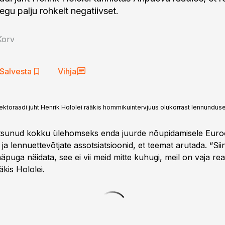
gu palju rohkelt negatiivset.
Korv
Salvesta
Vihja
ektoraadi juht Henrik Hololei rääkis hommikuintervjuus olukorrast lennundus
utsunud kokku ülehomseks enda juurde nõupidamisele Eur
a lennuettevõtjate assotsiatsioonid, et teemat arutada. “Sii
näpuga näidata, see ei vii meid mitte kuhugi, meil on vaja rea
äkis Hololei.