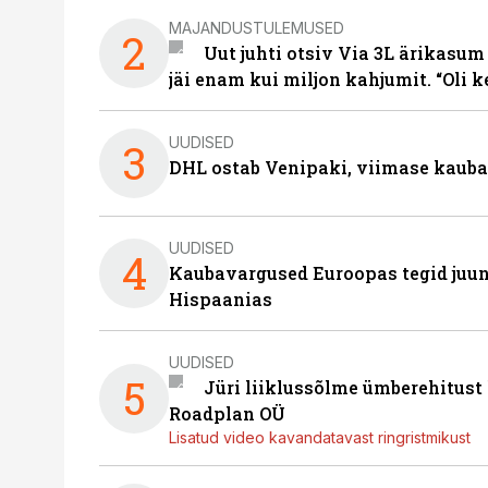
MAJANDUSTULEMUSED
2
Uut juhti otsiv Via 3L ärikasum
jäi enam kui miljon kahjumit. “Oli 
UUDISED
3
DHL ostab Venipaki, viimase kauba
UUDISED
4
Kaubavargused Euroopas tegid juuni
Hispaanias
UUDISED
5
Jüri liiklussõlme ümberehitust
Roadplan OÜ
Lisatud video kavandatavast ringristmikust