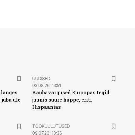
UUDISED
03.08.26, 13:51
 langes
Kaubavargused Euroopas tegid
 juba üle
juunis suure hüppe, eriti
Hispaanias
ST
TÖÖKUULUTUSED
09.07.26, 10:36