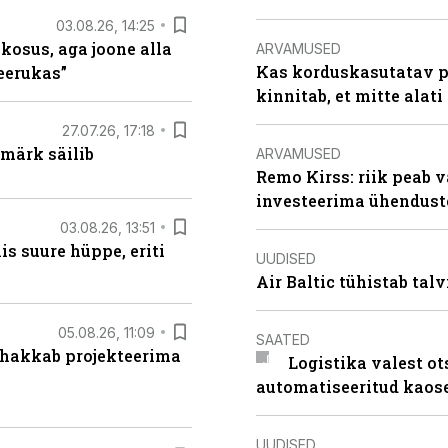
03.08.26, 14:25
 kosus, aga joone alla
ARVAMUSED
Kas korduskasutatav p
keerukas”
kinnitab, et mitte alati
27.07.26, 17:18
märk säilib
ARVAMUSED
Remo Kirss: riik peab v
investeerima ühendust
03.08.26, 13:51
s suure hüppe, eriti
UUDISED
Air Baltic tühistab talv
05.08.26, 11:09
SAATED
 hakkab projekteerima
Logistika valest ot
automatiseeritud kaos
UUDISED