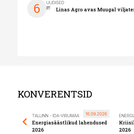
UUDISED
6
Linas Agro avas Muugal viljate
KONVERENTSID
16.09.2026
TALLINN - IDA-VIRUMAA
ENERG
Energiasäästlikud lahendused
Kriis
2026
2026