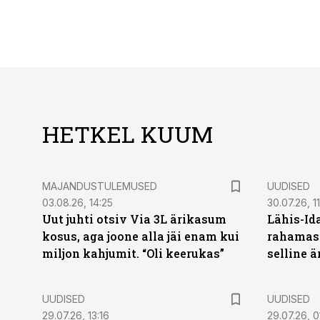
HETKEL KUUM
MAJANDUSTULEMUSED
UUDISED
03.08.26, 14:25
30.07.26, 11
Uut juhti otsiv Via 3L ärikasum
Lähis-Id
kosus, aga joone alla jäi enam kui
rahamasi
miljon kahjumit. “Oli keerukas”
selline ä
UUDISED
UUDISED
29.07.26, 13:16
29.07.26, 0