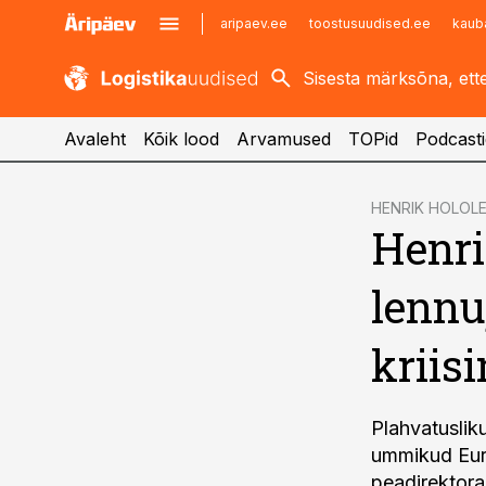
aripaev.ee
toostusuudised.ee
kaub
kaubandus.ee
imelineajalugu.ee
kinnisvarauudised.ee
imelineteadus.ee
Avaleht
Kõik lood
Arvamused
TOPid
Podcasti
cebook
HENRIK HOLOLE
Henri
Twitter)
kedIn
lennu
ail
kriis
k
Plahvatuslik
ummikud Euro
peadirektoraa