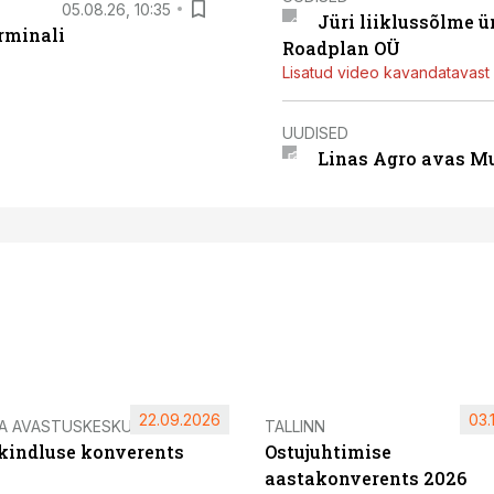
05.08.26, 10:35
Jüri liiklussõlme 
rminali
Roadplan OÜ
Lisatud video kavandatavast r
UUDISED
Linas Agro avas Mu
22.09.2026
03.
IA AVASTUSKESKUS
TALLINN
ikindluse konverents
Ostujuhtimise
aastakonverents 2026