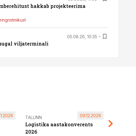
ümberehitust hakkab projekteerima
ingristmikust
05.08.26, 10:35
ugal viljaterminali
11.2026
09.12.2026
Pärnu ta
TALLINN
Logistika aastakonverents
2027
2026