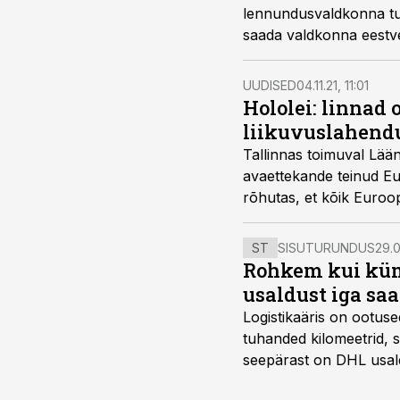
lennundusvaldkonna tule
saada valdkonna eestv
UUDISED
04.11.21, 11:01
Hololei: linnad 
liikuvuslahend
Tallinnas toimuval Lään
avaettekande teinud Eu
rõhutas, et kõik Euroop
eestvedajaks ajal, mil 
väljakutseid. Küsimus 
ST
SISUTURUNDUS
29.0
arukaks ja vastupidava
Rohkem kui kümm
usaldust iga sa
Logistikaäris on ootuse
tuhanded kilomeetrid, s
seepärast on DHL usal
Vehoga on selle aja joo