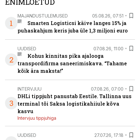
ENIMLOETUD
MAJANDUSTULEMUSED
05.08.26, 07:51
1
Smarten Logisticsi käive langes 15% ja
puhaskahjum keris juba üle 1,3 miljoni euro
UUDISED
07.08.26, 11:00
Kohus kinnitas pika ajalooga
2
transpordifirma saneerimiskava. “Tahame
kõik ära maksta!”
INTERVJUU
07.08.26, 07:00
DHLi tippjuht panustab Eestile. Tallinna uus
3
terminal tõi Saksa logistikahiiule kõva
kasvu
Intervjuu tippjuhiga
UUDISED
27.07.26, 17:18