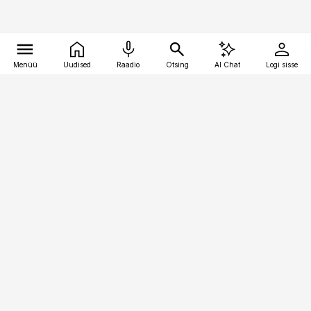
Menüü
Uudised
Raadio
Otsing
AI Chat
Logi sisse
Vana-Lõuna 39/1, 19094 Tallinn
(+372) 667 0111
logistikauudised@logistikauudised.ee
Telli
Reklaam
Firmast
Sisu kasutamisõigused
Ajakirjaniku
eetikakoodeks
Üldtingimused
Privaatsustingimused