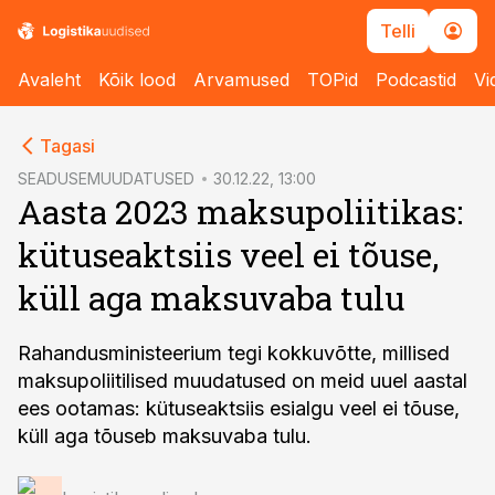
Telli
Avaleht
Kõik lood
Arvamused
TOPid
Podcastid
Vi
cebook
Tagasi
Twitter)
SEADUSEMUUDATUSED
30.12.22, 13:00
Aasta 2023 maksupoliitikas:
kedIn
kütuseaktsiis veel ei tõuse,
ail
küll aga maksuvaba tulu
k
Rahandusministeerium tegi kokkuvõtte, millised
maksupoliitilised muudatused on meid uuel aastal
ees ootamas: kütuseaktsiis esialgu veel ei tõuse,
küll aga tõuseb maksuvaba tulu.