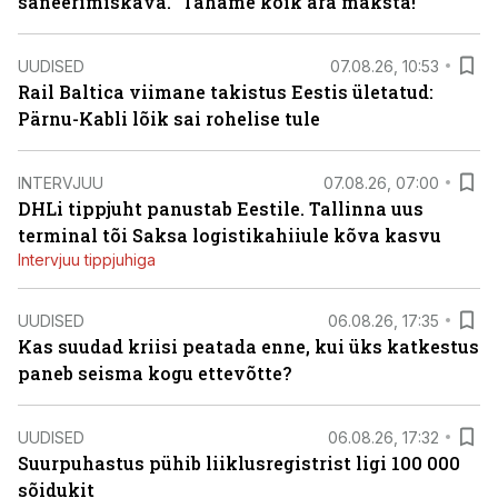
saneerimiskava. “Tahame kõik ära maksta!”
UUDISED
07.08.26, 10:53
Rail Baltica viimane takistus Eestis ületatud:
Pärnu-Kabli lõik sai rohelise tule
INTERVJUU
07.08.26, 07:00
DHLi tippjuht panustab Eestile. Tallinna uus
terminal tõi Saksa logistikahiiule kõva kasvu
Intervjuu tippjuhiga
UUDISED
06.08.26, 17:35
Kas suudad kriisi peatada enne, kui üks katkestus
paneb seisma kogu ettevõtte?
UUDISED
06.08.26, 17:32
Suurpuhastus pühib liiklusregistrist ligi 100 000
sõidukit