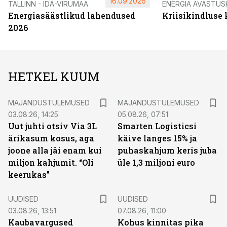
16.09.2026
TALLINN - IDA-VIRUMAA
ENERGIA AVASTUS
Energiasäästlikud lahendused
Kriisikindluse
2026
HETKEL KUUM
MAJANDUSTULEMUSED
MAJANDUSTULEMUSED
03.08.26, 14:25
05.08.26, 07:51
Uut juhti otsiv Via 3L
Smarten Logisticsi
ärikasum kosus, aga
käive langes 15% ja
joone alla jäi enam kui
puhaskahjum keris juba
miljon kahjumit. “Oli
üle 1,3 miljoni euro
keerukas”
UUDISED
UUDISED
03.08.26, 13:51
07.08.26, 11:00
Kaubavargused
Kohus kinnitas pika