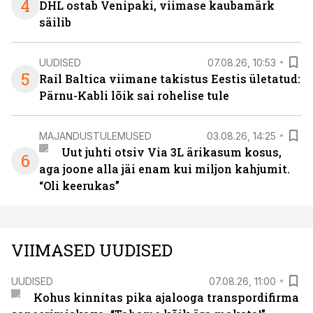
4
DHL ostab Venipaki, viimase kaubamärk
säilib
UUDISED
07.08.26, 10:53
5
Rail Baltica viimane takistus Eestis ületatud:
Pärnu-Kabli lõik sai rohelise tule
MAJANDUSTULEMUSED
03.08.26, 14:25
Uut juhti otsiv Via 3L ärikasum kosus,
6
aga joone alla jäi enam kui miljon kahjumit.
“Oli keerukas”
VIIMASED UUDISED
UUDISED
07.08.26, 11:00
Kohus kinnitas pika ajalooga transpordifirma