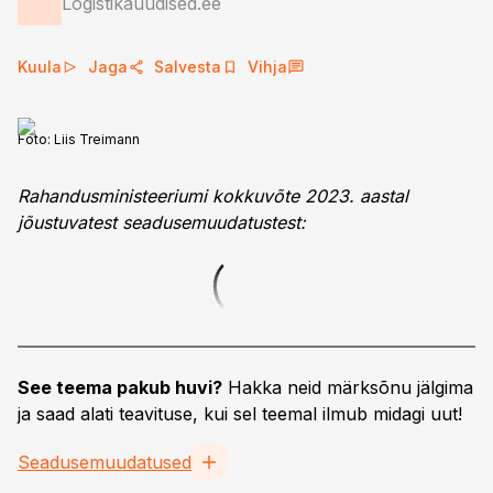
Logistikauudised.ee
Kuula
Jaga
Salvesta
Vihja
Foto:
Liis Treimann
Rahandusministeeriumi kokkuvõte 2023. aastal
jõustuvatest seadusemuudatustest:
See teema pakub huvi?
Hakka neid märksõnu jälgima
ja saad alati teavituse, kui sel teemal ilmub midagi uut!
Seadusemuudatused