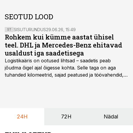
SEOTUD LOOD
SISUTURUNDUS
29.06.26, 15:49
ST
Rohkem kui kümme aastat ühisel
teel. DHL ja Mercedes-Benz ehitavad
usaldust iga saadetisega
Logistikaäris on ootused lihtsad – saadetis peab
jõudma õigel ajal õigesse kohta. Selle taga on aga
tuhanded kilomeetrid, sajad peatused ja töövahendid,
mille peale peab saama alati kindel olla. Just seepärast
on DHL usaldanud Mercedes-Benzi tarbesõidukeid
juba enam kui kümme aastat ning koostöö Vehoga on
selle aja jooksul kujunenud oluliseks osaks ettevõtte
igapäevasest tööst.
24H
72H
Nädal