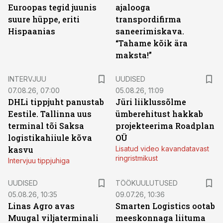
Euroopas tegid juunis
ajalooga
suure hüppe, eriti
transpordifirma
Hispaanias
saneerimiskava.
“Tahame kõik ära
maksta!”
INTERVJUU
UUDISED
07.08.26, 07:00
05.08.26, 11:09
DHLi tippjuht panustab
Jüri liiklussõlme
Eestile. Tallinna uus
ümberehitust hakkab
terminal tõi Saksa
projekteerima Roadplan
logistikahiiule kõva
OÜ
kasvu
Lisatud video kavandatavast
ringristmikust
Intervjuu tippjuhiga
ST
UUDISED
TÖÖKUULUTUSED
05.08.26, 10:35
09.07.26, 10:36
Linas Agro avas
Smarten Logistics ootab
Muugal viljaterminali
meeskonnaga liituma