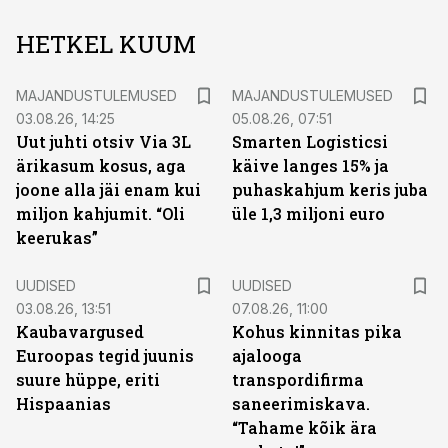
HETKEL KUUM
MAJANDUSTULEMUSED
MAJANDUSTULEMUSED
03.08.26, 14:25
05.08.26, 07:51
Uut juhti otsiv Via 3L
Smarten Logisticsi
ärikasum kosus, aga
käive langes 15% ja
joone alla jäi enam kui
puhaskahjum keris juba
miljon kahjumit. “Oli
üle 1,3 miljoni euro
keerukas”
UUDISED
UUDISED
03.08.26, 13:51
07.08.26, 11:00
Kaubavargused
Kohus kinnitas pika
Euroopas tegid juunis
ajalooga
suure hüppe, eriti
transpordifirma
Hispaanias
saneerimiskava.
“Tahame kõik ära