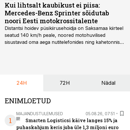
Kui lihtsalt kaubikust ei piisa:
Mercedes-Benz Sprinter sõidutab
noori Eesti motokrossitalente
Distantsi hoidev püsikiirusehoidja on Saksamaa kiirteel
seatud 140 km/h peale, noored motohuvilised
sisustavad oma aega nutitelefonides ning kahetonnises
järelhaagises veerevad kaasa krossitsiklid koos vajaliku
varustusega. Õige pea on Prantsusmaal, Romagnes
algamas juuniorite motokrossi
maailmameistrivõistlused.
24H
72H
Nädal
ENIMLOETUD
MAJANDUSTULEMUSED
05.08.26, 07:51
1
Smarten Logisticsi käive langes 15% ja
puhaskahjum keris juba üle 1,3 miljoni euro