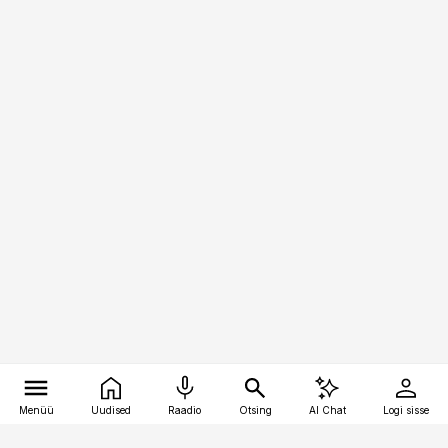
Menüü
Uudised
Raadio
Otsing
AI Chat
Logi sisse