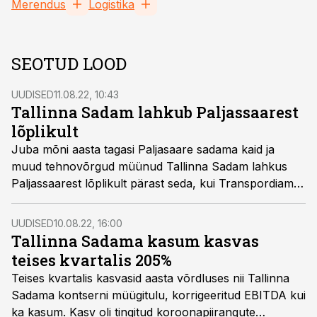
Merendus
Logistika
SEOTUD LOOD
UUDISED
11.08.22, 10:43
Tallinna Sadam lahkub Paljassaarest
lõplikult
Juba mõni aasta tagasi Paljasaare sadama kaid ja
muud tehnovõrgud müünud Tallinna Sadam lahkus
Paljassaarest lõplikult pärast seda, kui Transpordiamet
kuulutas Paljassaare sadama uueks pidajaks Heiti
Hääle ja Taavet Hinriksoni osalusega OÜ Hundipea.
UUDISED
10.08.22, 16:00
Tallinna Sadama kasum kasvas
teises kvartalis 205%
Teises kvartalis kasvasid aasta võrdluses nii Tallinna
Sadama kontserni müügitulu, korrigeeritud EBITDA kui
ka kasum. Kasv oli tingitud koroonapiirangute