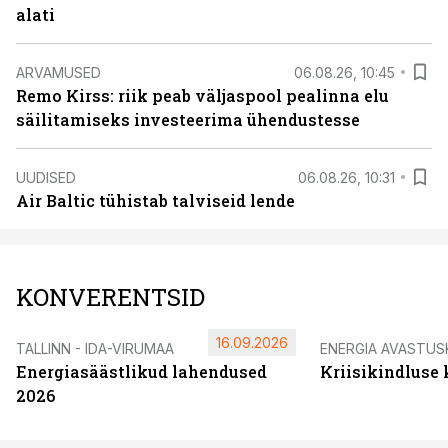
alati
ARVAMUSED
06.08.26, 10:45
Remo Kirss: riik peab väljaspool pealinna elu
säilitamiseks investeerima ühendustesse
UUDISED
06.08.26, 10:31
Air Baltic tühistab talviseid lende
KONVERENTSID
16.09.2026
TALLINN - IDA-VIRUMAA
ENERGIA AVASTUS
Energiasäästlikud lahendused
Kriisikindluse
2026