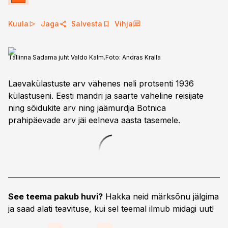
Kuula
Jaga
Salvesta
Vihja
Tallinna Sadama juht Valdo Kalm.
Foto:
Andras Kralla
Laevakülastuste arv vähenes neli protsenti 1936
külastuseni. Eesti mandri ja saarte vaheline reisijate
ning sõidukite arv ning jäämurdja Botnica
prahipäevade arv jäi eelneva aasta tasemele.
See teema pakub huvi?
Hakka neid märksõnu jälgima
ja saad alati teavituse, kui sel teemal ilmub midagi uut!