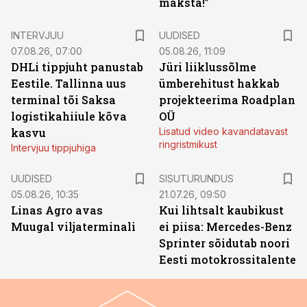
maksta!”
INTERVJUU
UUDISED
07.08.26, 07:00
05.08.26, 11:09
DHLi tippjuht panustab
Jüri liiklussõlme
Eestile. Tallinna uus
ümberehitust hakkab
terminal tõi Saksa
projekteerima Roadplan
logistikahiiule kõva
OÜ
kasvu
Lisatud video kavandatavast
ringristmikust
Intervjuu tippjuhiga
ST
UUDISED
SISUTURUNDUS
05.08.26, 10:35
21.07.26, 09:50
Linas Agro avas
Kui lihtsalt kaubikust
Muugal viljaterminali
ei piisa: Mercedes-Benz
Sprinter sõidutab noori
Eesti motokrossitalente