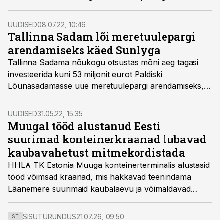
leevenemisest, kuid samas langesid kaupade mahud.
UUDISED
08.07.22, 10:46
Tallinna Sadam lõi meretuulepargi
arendamiseks käed Sunlyga
Tallinna Sadama nõukogu otsustas mõni aeg tagasi
investeerida kuni 53 miljonit eurot Paldiski
Lõunasadamasse uue meretuulepargi arendamiseks,
nüüdseks on leitud ka arendaja, kelleks valiti Sunly.
UUDISED
31.05.22, 15:35
Muugal tööd alustanud Eesti
suurimad konteinerkraanad lubavad
kaubavahetust mitmekordistada
HHLA TK Estonia Muuga konteinerterminalis alustasid
tööd võimsad kraanad, mis hakkavad teenindama
Läänemere suurimaid kaubalaevu ja võimaldavad
senist kaubavahetuse mahtu mitmekordistada.
SISUTURUNDUS
21.07.26, 09:50
ST