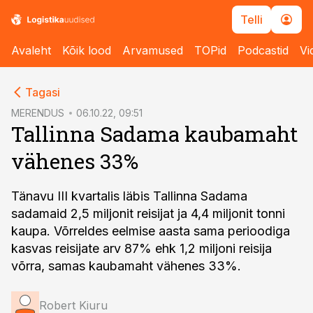
Telli
Avaleht
Kõik lood
Arvamused
TOPid
Podcastid
Vi
cebook
Tagasi
Twitter)
MERENDUS
06.10.22, 09:51
Tallinna Sadama kaubamaht
kedIn
vähenes 33%
ail
k
Tänavu III kvartalis läbis Tallinna Sadama
sadamaid 2,5 miljonit reisijat ja 4,4 miljonit tonni
kaupa. Võrreldes eelmise aasta sama perioodiga
kasvas reisijate arv 87% ehk 1,2 miljoni reisija
võrra, samas kaubamaht vähenes 33%.
Robert Kiuru