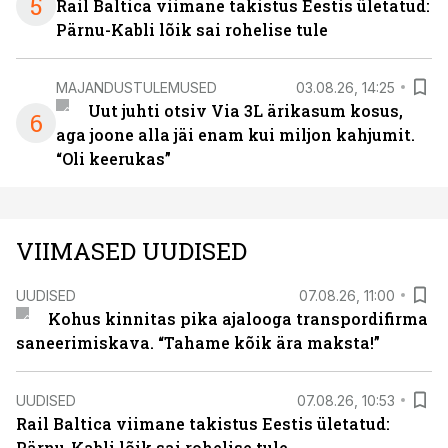
5
Rail Baltica viimane takistus Eestis ületatud:
Pärnu-Kabli lõik sai rohelise tule
MAJANDUSTULEMUSED
03.08.26, 14:25
Uut juhti otsiv Via 3L ärikasum kosus,
6
aga joone alla jäi enam kui miljon kahjumit.
“Oli keerukas”
VIIMASED UUDISED
UUDISED
07.08.26, 11:00
Kohus kinnitas pika ajalooga transpordifirma
saneerimiskava. “Tahame kõik ära maksta!”
UUDISED
07.08.26, 10:53
Rail Baltica viimane takistus Eestis ületatud:
Pärnu-Kabli lõik sai rohelise tule