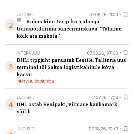
UUDISED
07.08.26, 11:00
Kohus kinnitas pika ajalooga
2
transpordifirma saneerimiskava. “Tahame
kõik ära maksta!”
INTERVJUU
07.08.26, 07:00
DHLi tippjuht panustab Eestile. Tallinna uus
3
terminal tõi Saksa logistikahiiule kõva
kasvu
Intervjuu tippjuhiga
UUDISED
27.07.26, 17:18
4
DHL ostab Venipaki, viimase kaubamärk
säilib
UUDISED
07.08.26, 10:53