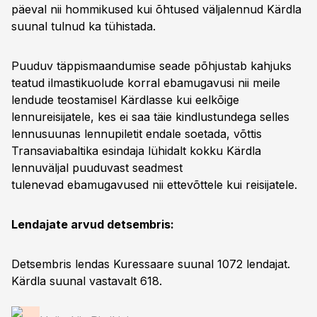
päeval nii hommikused kui õhtused väljalennud Kärdla
suunal tulnud ka tühistada.
Puuduv täppismaandumise seade põhjustab kahjuks
teatud ilmastikuolude korral ebamugavusi nii meile
lendude teostamisel Kärdlasse kui eelkõige
lennureisijatele, kes ei saa täie kindlustundega selles
lennusuunas lennupiletit endale soetada, võttis
Transaviabaltika esindaja lühidalt kokku Kärdla
lennuväljal puuduvast seadmest
tulenevad ebamugavused nii ettevõttele kui reisijatele.
Lendajate arvud detsembris:
Detsembris lendas Kuressaare suunal 1072 lendajat.
Kärdla suunal vastavalt 618.