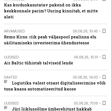
Kas korduskasutatav pakend on ikka
keskkonnale parim? Uuring kinnitab, et mitte
alati
ARVAMUSED
06.08.26, 10:45
Remo Kirss: riik peab väljaspool pealinna elu
säilitamiseks investeerima ühendustesse
UUDISED
06.08.26, 10:31
Air Baltic tühistab talviseid lende
SAATED
05.08.26, 14:00
Logistika valest otsast digitaliseerimine võib
tuua kaasa automatiseeritud kaose
UUDISED
05.08.26, 11:09
Jüri liiklussõlme ümberehitust hakkab