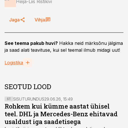
Heija-Liis Ristikivi
Jaga
Vihja
See teema pakub huvi?
Hakka neid märksõnu jälgima
ja saad alati teavituse, kui sel teemal ilmub midagi uut!
Logistika
SEOTUD LOOD
SISUTURUNDUS
29.06.26, 15:49
ST
Rohkem kui kümme aastat ühisel
teel. DHL ja Mercedes-Benz ehitavad
usaldust iga saadetisega