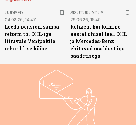
ST
UUDISED
SISUTURUNDUS
04.08.26, 14:47
29.06.26, 15:49
Leedu pensionisamba
Rohkem kui kümme
reform tõi DHL-iga
aastat ühisel teel. DHL
liituvale Venipakile
ja Mercedes-Benz
rekordilise käibe
ehitavad usaldust iga
saadetisega