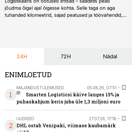
Logistikaäris on ootused lihtsad – saadetis peab
jõudma õigel ajal õigesse kohta. Selle taga on aga
tuhanded kilomeetrid, sajad peatused ja töövahendid,
mille peale peab saama alati kindel olla. Just seepärast
on DHL usaldanud Mercedes-Benzi tarbesõidukeid
juba enam kui kümme aastat ning koostöö Vehoga on
selle aja jooksul kujunenud oluliseks osaks ettevõtte
igapäevasest tööst.
24H
72H
Nädal
ENIMLOETUD
MAJANDUSTULEMUSED
05.08.26, 07:51
1
Smarten Logisticsi käive langes 15% ja
puhaskahjum keris juba üle 1,3 miljoni euro
UUDISED
27.07.26, 17:18
2
DHL ostab Venipaki, viimase kaubamärk