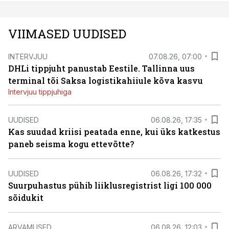
VIIMASED UUDISED
INTERVJUU
07.08.26, 07:00
DHLi tippjuht panustab Eestile. Tallinna uus
terminal tõi Saksa logistikahiiule kõva kasvu
Intervjuu tippjuhiga
UUDISED
06.08.26, 17:35
Kas suudad kriisi peatada enne, kui üks katkestus
paneb seisma kogu ettevõtte?
UUDISED
06.08.26, 17:32
Suurpuhastus pühib liiklusregistrist ligi 100 000
sõidukit
ARVAMUSED
06.08.26, 12:03