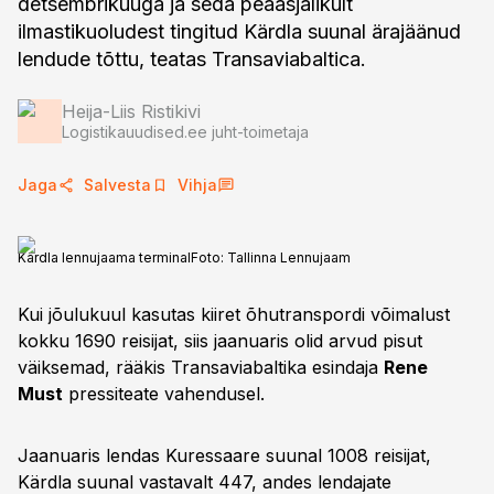
detsembrikuuga ja seda peaasjalikult
ilmastikuoludest tingitud Kärdla suunal ärajäänud
lendude tõttu, teatas Transaviabaltica.
Heija-Liis Ristikivi
Logistikauudised.ee juht-toimetaja
Jaga
Salvesta
Vihja
Kärdla lennujaama terminal
Foto:
Tallinna Lennujaam
Kui jõulukuul kasutas kiiret õhutranspordi võimalust
kokku 1690 reisijat, siis jaanuaris olid arvud pisut
väiksemad, rääkis Transaviabaltika esindaja
Rene
Must
pressiteate vahendusel.
Jaanuaris lendas Kuressaare suunal 1008 reisijat,
Kärdla suunal vastavalt 447, andes lendajate