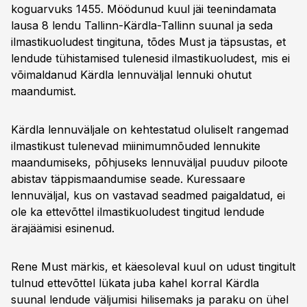
koguarvuks 1455. Möödunud kuul jäi teenindamata
lausa 8 lendu Tallinn-Kärdla-Tallinn suunal ja seda
ilmastikuoludest tingituna, tõdes Must ja täpsustas, et
lendude tühistamised tulenesid ilmastikuoludest, mis ei
võimaldanud Kärdla lennuväljal lennuki ohutut
maandumist.
Kärdla lennuväljale on kehtestatud oluliselt rangemad
ilmastikust tulenevad miinimumnõuded lennukite
maandumiseks, põhjuseks lennuväljal puuduv piloote
abistav täppismaandumise seade. Kuressaare
lennuväljal, kus on vastavad seadmed paigaldatud, ei
ole ka ettevõttel ilmastikuoludest tingitud lendude
ärajäämisi esinenud.
Rene Must märkis, et käesoleval kuul on udust tingitult
tulnud ettevõttel lükata juba kahel korral Kärdla
suunal lendude väljumisi hilisemaks ja paraku on ühel