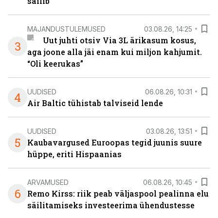
säilib
MAJANDUSTULEMUSED
03.08.26, 14:25
Uut juhti otsiv Via 3L ärikasum kosus,
3
aga joone alla jäi enam kui miljon kahjumit.
“Oli keerukas”
UUDISED
06.08.26, 10:31
4
Air Baltic tühistab talviseid lende
UUDISED
03.08.26, 13:51
5
Kaubavargused Euroopas tegid juunis suure
hüppe, eriti Hispaanias
ARVAMUSED
06.08.26, 10:45
6
Remo Kirss: riik peab väljaspool pealinna elu
säilitamiseks investeerima ühendustesse