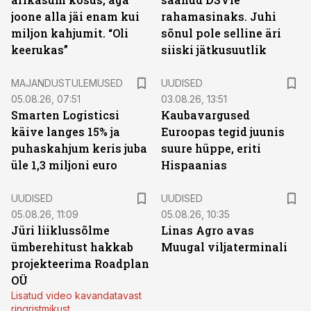
joone alla jäi enam kui
rahamasinaks. Juhi
miljon kahjumit. “Oli
sõnul pole selline äri
keerukas”
siiski jätkusuutlik
MAJANDUSTULEMUSED
UUDISED
05.08.26, 07:51
03.08.26, 13:51
Smarten Logisticsi
Kaubavargused
käive langes 15% ja
Euroopas tegid juunis
puhaskahjum keris juba
suure hüppe, eriti
üle 1,3 miljoni euro
Hispaanias
UUDISED
UUDISED
05.08.26, 11:09
05.08.26, 10:35
Jüri liiklussõlme
Linas Agro avas
ümberehitust hakkab
Muugal viljaterminali
projekteerima Roadplan
OÜ
Lisatud video kavandatavast
ringristmikust