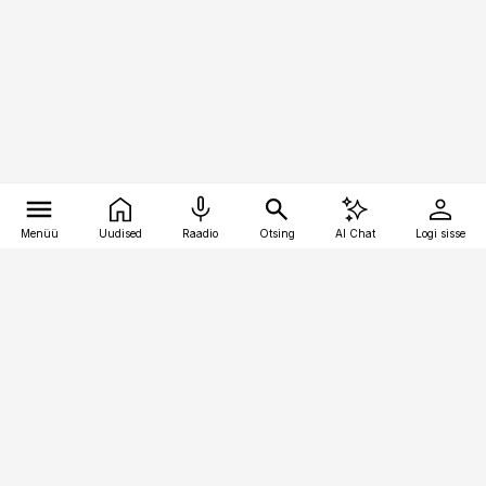
Menüü
Uudised
Raadio
Otsing
AI Chat
Logi sisse
Vana-Lõuna 39/1, 19094 Tallinn
(+372) 667 0111
logistikauudised@logistikauudised.ee
Telli
Reklaam
Firmast