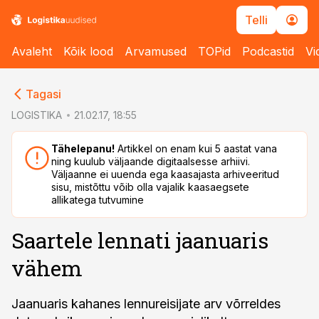
Telli
Avaleht
Kõik lood
Arvamused
TOPid
Podcastid
Vi
cebook
cebook
Tagasi
Twitter)
Twitter)
LOGISTIKA
21.02.17, 18:55
kedIn
kedIn
Tähelepanu!
Artikkel on enam kui 5 aastat vana
ning kuulub väljaande digitaalsesse arhiivi.
ail
ail
Väljaanne ei uuenda ega kaasajasta arhiveeritud
sisu, mistõttu võib olla vajalik kaasaegsete
k
k
allikatega tutvumine
Saartele lennati jaanuaris
vähem
Jaanuaris kahanes lennureisijate arv võrreldes