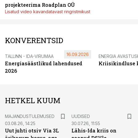
projekteerima Roadplan OÜ
Lisatud video kavandatavast ringristmikust
KONVERENTSID
16.09.2026
TALLINN - IDA-VIRUMAA
ENERGIA AVASTUS
Energiasäästlikud lahendused
Kriisikindluse
2026
HETKEL KUUM
MAJANDUSTULEMUSED
UUDISED
03.08.26, 14:25
30.07.26, 11:55
Uut juhti otsiv Via 3L
Lähis-Ida kriis on
ärikasum kosus, aga
saanud DSVle