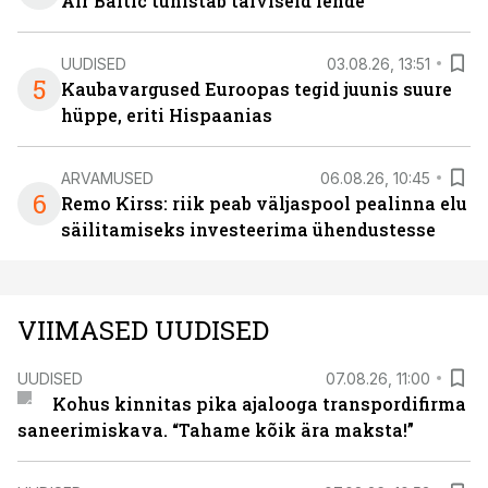
Air Baltic tühistab talviseid lende
UUDISED
03.08.26, 13:51
5
Kaubavargused Euroopas tegid juunis suure
hüppe, eriti Hispaanias
ARVAMUSED
06.08.26, 10:45
6
Remo Kirss: riik peab väljaspool pealinna elu
säilitamiseks investeerima ühendustesse
VIIMASED UUDISED
UUDISED
07.08.26, 11:00
Kohus kinnitas pika ajalooga transpordifirma
saneerimiskava. “Tahame kõik ära maksta!”