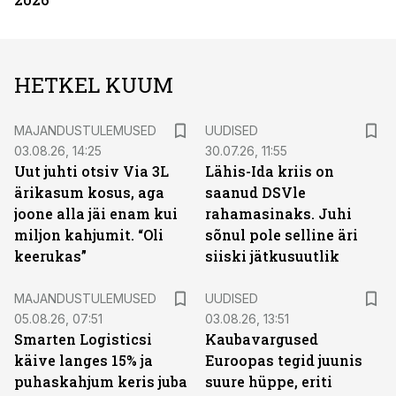
HETKEL KUUM
MAJANDUSTULEMUSED
UUDISED
03.08.26, 14:25
30.07.26, 11:55
Uut juhti otsiv Via 3L
Lähis-Ida kriis on
ärikasum kosus, aga
saanud DSVle
joone alla jäi enam kui
rahamasinaks. Juhi
miljon kahjumit. “Oli
sõnul pole selline äri
keerukas”
siiski jätkusuutlik
MAJANDUSTULEMUSED
UUDISED
05.08.26, 07:51
03.08.26, 13:51
Smarten Logisticsi
Kaubavargused
käive langes 15% ja
Euroopas tegid juunis
puhaskahjum keris juba
suure hüppe, eriti