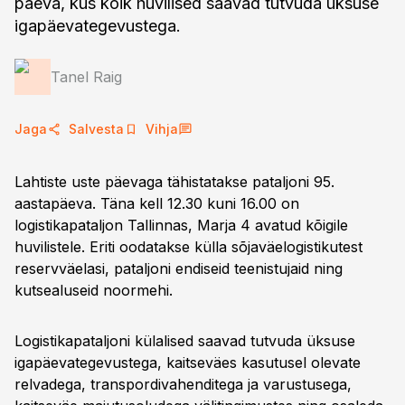
päeva, kus kõik huvilised saavad tutvuda üksuse
igapäevategevustega.
Tanel Raig
Jaga
Salvesta
Vihja
Lahtiste uste päevaga tähistatakse pataljoni 95.
aastapäeva. Täna kell 12.30 kuni 16.00 on
logistikapataljon Tallinnas, Marja 4 avatud kõigile
huvilistele. Eriti oodatakse külla sõjaväelogistikutest
reservväelasi, pataljoni endiseid teenistujaid ning
kutsealuseid noormehi.
Logistikapataljoni külalised saavad tutvuda üksuse
igapäevategevustega, kaitseväes kasutusel olevate
relvadega, transpordivahenditega ja varustusega,