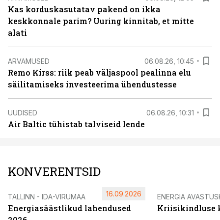
Kas korduskasutatav pakend on ikka
keskkonnale parim? Uuring kinnitab, et mitte
alati
ARVAMUSED
06.08.26, 10:45
Remo Kirss: riik peab väljaspool pealinna elu
säilitamiseks investeerima ühendustesse
UUDISED
06.08.26, 10:31
Air Baltic tühistab talviseid lende
KONVERENTSID
16.09.2026
TALLINN - IDA-VIRUMAA
ENERGIA AVASTUS
Energiasäästlikud lahendused
Kriisikindluse
2026