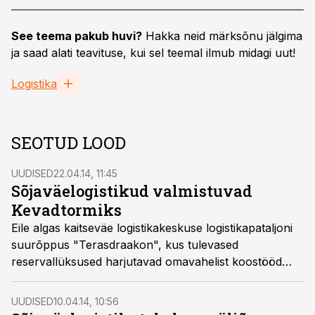
See teema pakub huvi?
Hakka neid märksõnu jälgima
ja saad alati teavituse, kui sel teemal ilmub midagi uut!
Logistika
SEOTUD LOOD
UUDISED
22.04.14, 11:45
Sõjaväelogistikud valmistuvad
Kevadtormiks
Eile algas kaitseväe logistikakeskuse logistikapataljoni
suurõppus "Terasdraakon", kus tulevased
reservallüksused harjutavad omavahelist koostööd
ning valmistutakse ka kaitseväe suurõppuseks
Kevadtorm.
UUDISED
10.04.14, 10:56