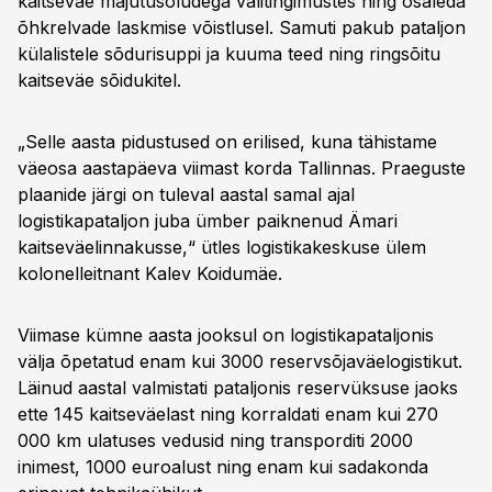
kaitseväe majutusoludega välitingimustes ning osaleda
õhkrelvade laskmise võistlusel. Samuti pakub pataljon
külalistele sõdurisuppi ja kuuma teed ning ringsõitu
kaitseväe sõidukitel.
„Selle aasta pidustused on erilised, kuna tähistame
väeosa aastapäeva viimast korda Tallinnas. Praeguste
plaanide järgi on tuleval aastal samal ajal
logistikapataljon juba ümber paiknenud Ämari
kaitseväelinnakusse,“ ütles logistikakeskuse ülem
kolonelleitnant Kalev Koidumäe.
Viimase kümne aasta jooksul on logistikapataljonis
välja õpetatud enam kui 3000 reservsõjaväelogistikut.
Läinud aastal valmistati pataljonis reservüksuse jaoks
ette 145 kaitseväelast ning korraldati enam kui 270
000 km ulatuses vedusid ning transporditi 2000
inimest, 1000 euroalust ning enam kui sadakonda