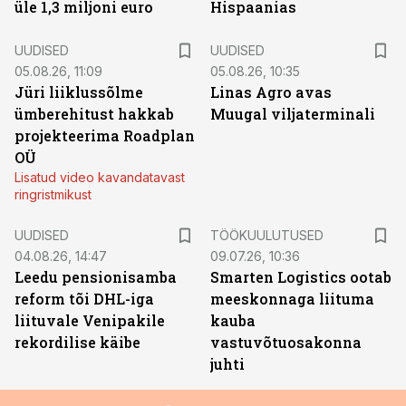
üle 1,3 miljoni euro
Hispaanias
UUDISED
UUDISED
05.08.26, 11:09
05.08.26, 10:35
Jüri liiklussõlme
Linas Agro avas
ümberehitust hakkab
Muugal viljaterminali
projekteerima Roadplan
OÜ
Lisatud video kavandatavast
ringristmikust
ST
UUDISED
TÖÖKUULUTUSED
04.08.26, 14:47
09.07.26, 10:36
Leedu pensionisamba
Smarten Logistics ootab
reform tõi DHL-iga
meeskonnaga liituma
liituvale Venipakile
kauba
rekordilise käibe
vastuvõtuosakonna
juhti