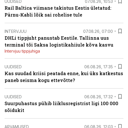
UUDISED
07.08.26, 10:53
Rail Baltica viimane takistus Eestis ületatud:
Pärnu-Kabli lõik sai rohelise tule
INTERVJUU
07.08.26, 07:00
DHLi tippjuht panustab Eestile. Tallinna uus
terminal tõi Saksa logistikahiiule kõva kasvu
Intervjuu tippjuhiga
UUDISED
06.08.26, 17:35
Kas suudad kriisi peatada enne, kui üks katkestus
paneb seisma kogu ettevõtte?
UUDISED
06.08.26, 17:32
Suurpuhastus pühib liiklusregistrist ligi 100 000
sõidukit
ARVAMUSED
06.08.26, 12:03