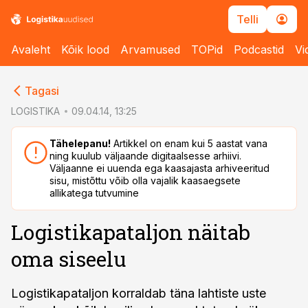
Telli
Avaleht
Kõik lood
Arvamused
TOPid
Podcastid
Vi
cebook
cebook
Tagasi
Twitter)
Twitter)
LOGISTIKA
09.04.14, 13:25
kedIn
kedIn
Tähelepanu!
Artikkel on enam kui 5 aastat vana
ning kuulub väljaande digitaalsesse arhiivi.
ail
ail
Väljaanne ei uuenda ega kaasajasta arhiveeritud
sisu, mistõttu võib olla vajalik kaasaegsete
k
k
allikatega tutvumine
Logistikapataljon näitab
oma siseelu
Logistikapataljon korraldab täna lahtiste uste