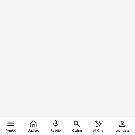
Menüü
Uudised
Raadio
Otsing
AI Chat
Logi sisse