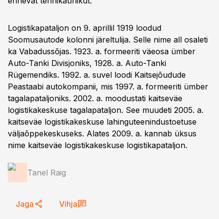
erinevat tehnikaühikut.
Logistikapataljon on 9. aprillil 1919 loodud
Soomusautode kolonni järeltulija. Selle nime all osaleti
ka Vabadussõjas. 1923. a. formeeriti väeosa ümber
Auto-Tanki Divisjoniks, 1928. a. Auto-Tanki
Rügemendiks. 1992. a. suvel loodi Kaitsejõudude
Peastaabi autokompanii, mis 1997. a. formeeriti ümber
tagalapataljoniks. 2002. a. moodustati kaitseväe
logistikakeskuse tagalapataljon. See muudeti 2005. a.
kaitseväe logistikakeskuse lahinguteenindustoetuse
väljaõppekeskuseks. Alates 2009. a. kannab üksus
nime kaitseväe logistikakeskuse logistikapataljon.
Tanel Raig
Jaga
Vihja