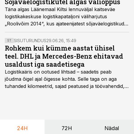
Sõjaväelogistikutel algas väliõppus
Täna algas Läänemaal Kiltsi lennuväljal kaitseväe
logistikakeskuse logistikapataljoni väliharjutus
„Roolivõim 2014“, kus ajateenijatest sõjaväelogistikud
harjutavad tegutsemist ettearvamatutes olukordades.
SISUTURUNDUS
29.06.26, 15:49
ST
Rohkem kui kümme aastat ühisel
teel. DHL ja Mercedes-Benz ehitavad
usaldust iga saadetisega
Logistikaäris on ootused lihtsad – saadetis peab
jõudma õigel ajal õigesse kohta. Selle taga on aga
tuhanded kilomeetrid, sajad peatused ja töövahendid,
mille peale peab saama alati kindel olla. Just seepärast
on DHL usaldanud Mercedes-Benzi tarbesõidukeid
juba enam kui kümme aastat ning koostöö Vehoga on
selle aja jooksul kujunenud oluliseks osaks ettevõtte
igapäevasest tööst.
24H
72H
Nädal