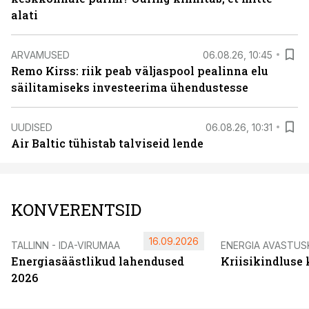
alati
ARVAMUSED
06.08.26, 10:45
Remo Kirss: riik peab väljaspool pealinna elu
säilitamiseks investeerima ühendustesse
UUDISED
06.08.26, 10:31
Air Baltic tühistab talviseid lende
KONVERENTSID
16.09.2026
TALLINN - IDA-VIRUMAA
ENERGIA AVASTUS
Energiasäästlikud lahendused
Kriisikindluse
2026