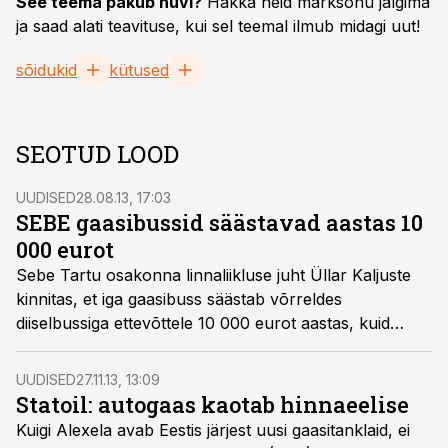
See teema pakub huvi?
Hakka neid märksõnu jälgima
ja saad alati teavituse, kui sel teemal ilmub midagi uut!
sõidukid
kütused
SEOTUD LOOD
UUDISED
28.08.13, 17:03
SEBE gaasibussid säästavad aastas 10
000 eurot
Sebe Tartu osakonna linnaliikluse juht Üllar Kaljuste
kinnitas, et iga gaasibuss säästab võrreldes
diiselbussiga ettevõttele 10 000 eurot aastas, kuid
möönis, et külmemate ilmadega tekivad tõrked busside
mootorite töös.
UUDISED
27.11.13, 13:09
Statoil: autogaas kaotab hinnaeelise
Kuigi Alexela avab Eestis järjest uusi gaasitanklaid, ei