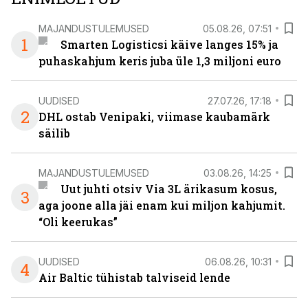
MAJANDUSTULEMUSED
05.08.26, 07:51
1
Smarten Logisticsi käive langes 15% ja
puhaskahjum keris juba üle 1,3 miljoni euro
UUDISED
27.07.26, 17:18
2
DHL ostab Venipaki, viimase kaubamärk
säilib
MAJANDUSTULEMUSED
03.08.26, 14:25
Uut juhti otsiv Via 3L ärikasum kosus,
3
aga joone alla jäi enam kui miljon kahjumit.
“Oli keerukas”
UUDISED
06.08.26, 10:31
4
Air Baltic tühistab talviseid lende