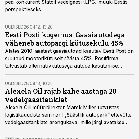
pea konkurent Statoil vedelgaasi (LPG) müüki Eestis
perspektiivseks.
UUDISED
26.04.12, 13:20
Eesti Posti kogemus: Gaasiautodega
väheneb autopargi kütusekulu 45%
Alates 2010. aastast gaasiautosid kasutav Eesti Post on
suutnud mootorikütuselt säästa 45%. Postifirma
tutvustab alternatiivkütusega autode kasutamise
kogemust 3. mai Äripäeva Logistika klubis.
UUDISED
28.08.13, 16:23
Alexela Oil rajab kahe aastaga 20
vedelgaasitanklat
Alexela Oili müügidirektor Marek Miller tutvustas
logistikauudiste seminaril „Säästlik autopark“ ettevõtte
vedelgaasitanklate arengukava, mille järgi avatakse
tänavu ja järgmisel aastal 20 uut tanklat.