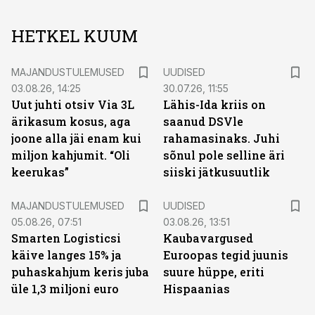
HETKEL KUUM
MAJANDUSTULEMUSED
UUDISED
03.08.26, 14:25
30.07.26, 11:55
Uut juhti otsiv Via 3L
Lähis-Ida kriis on
ärikasum kosus, aga
saanud DSVle
joone alla jäi enam kui
rahamasinaks. Juhi
miljon kahjumit. “Oli
sõnul pole selline äri
keerukas”
siiski jätkusuutlik
MAJANDUSTULEMUSED
UUDISED
05.08.26, 07:51
03.08.26, 13:51
Smarten Logisticsi
Kaubavargused
käive langes 15% ja
Euroopas tegid juunis
puhaskahjum keris juba
suure hüppe, eriti
üle 1,3 miljoni euro
Hispaanias