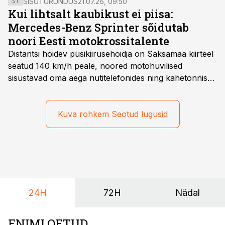
SISUTURUNDUS
21.07.26, 09:50
ST
Kui lihtsalt kaubikust ei piisa:
Mercedes-Benz Sprinter sõidutab
noori Eesti motokrossitalente
Distantsi hoidev püsikiirusehoidja on Saksamaa kiirteel
seatud 140 km/h peale, noored motohuvilised
sisustavad oma aega nutitelefonides ning kahetonnises
järelhaagises veerevad kaasa krossitsiklid koos vajaliku
varustusega. Õige pea on Prantsusmaal, Romagnes
algamas juuniorite motokrossi
Kuva rohkem Seotud lugusid
maailmameistrivõistlused.
24H
72H
Nädal
ENIMLOETUD