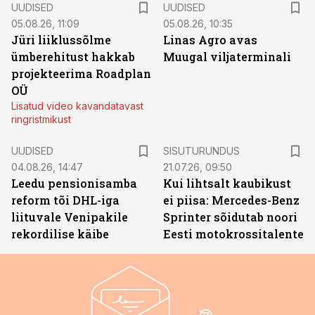
UUDISED
UUDISED
05.08.26, 11:09
05.08.26, 10:35
Jüri liiklussõlme
Linas Agro avas
ümberehitust hakkab
Muugal viljaterminali
projekteerima Roadplan
OÜ
Lisatud video kavandatavast
ringristmikust
ST
UUDISED
SISUTURUNDUS
04.08.26, 14:47
21.07.26, 09:50
Leedu pensionisamba
Kui lihtsalt kaubikust
reform tõi DHL-iga
ei piisa: Mercedes-Benz
liituvale Venipakile
Sprinter sõidutab noori
rekordilise käibe
Eesti motokrossitalente