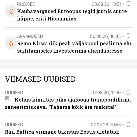
UUDISED
03.08.26, 13:51
5
Kaubavargused Euroopas tegid juunis suure
hüppe, eriti Hispaanias
ARVAMUSED
06.08.26, 10:45
6
Remo Kirss: riik peab väljaspool pealinna elu
säilitamiseks investeerima ühendustesse
VIIMASED UUDISED
UUDISED
07.08.26, 11:00
Kohus kinnitas pika ajalooga transpordifirma
saneerimiskava. “Tahame kõik ära maksta!”
UUDISED
07.08.26, 10:53
Rail Baltica viimane takistus Eestis ületatud: