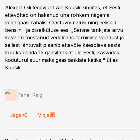
Alexela Oili tegevjuht Ain Kuusik kinnitas, et Eesti
ettevõtted on hakanud üha rohkem nägema
vedelgaasi rahalisi säästuvõimalusi ning eeliseid
bensiini- ja diiselkütuse ees. „Senine tankijate arvu
kasv on tõestanud vedelgaasi tarnimise vajadust ja
sellest lähtuvalt plaanib ettevõte käesoleva aasta
lõpuks rajada 15 gaasitanklat üle Eesti, kasvades
koduturul suurimaks gaasitanklate ketiks,“ ütles
Kuusik.
Tanel Raig
Jaga
Vihja