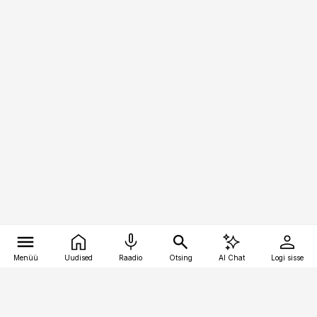
Menüü
Uudised
Raadio
Otsing
AI Chat
Logi sisse