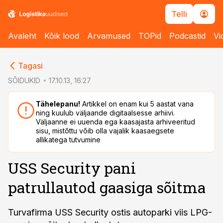
Telli
Avaleht
Kõik lood
Arvamused
TOPid
Podcastid
Vi
cebook
cebook
Tagasi
Twitter)
Twitter)
SÕIDUKID
17.10.13, 16:27
kedIn
kedIn
Tähelepanu!
Artikkel on enam kui 5 aastat vana
ning kuulub väljaande digitaalsesse arhiivi.
ail
ail
Väljaanne ei uuenda ega kaasajasta arhiveeritud
sisu, mistõttu võib olla vajalik kaasaegsete
k
k
allikatega tutvumine
USS Security pani
patrullautod gaasiga sõitma
Turvafirma USS Security ostis autoparki viis LPG-