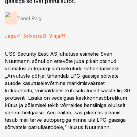
gaasiga sõitvat patrullautot.
Tanel Raig
Jaga
Salvesta
Vihja
USS Security Eesti AS juhatuse esimehe Sven
Nuutmanni sõnul on ettevõte juba pikalt otsinud
võimalusi autopargi kütusekulude vähendamiseks.
„Arvutuste põhjal tähendab LPG-gaasiga sõitvate
autode kasutuselevõtmine märkimisväärset
kokkuhoidu, võimaldades kütusekuludelt säästa ligi 30
protsenti. Lisaks on vedelgaas keskkonnasõbralikum
kütus ja põlemisel tekib võrreldes bensiiniga oluliselt
vähem heitgaase. Aeg näitab, kas pikemas plaanis
tasub meil terve autopargiga minna üle LPG-gaasiga
sõitvatele patrullautodele,“ lausus Nuutmann.