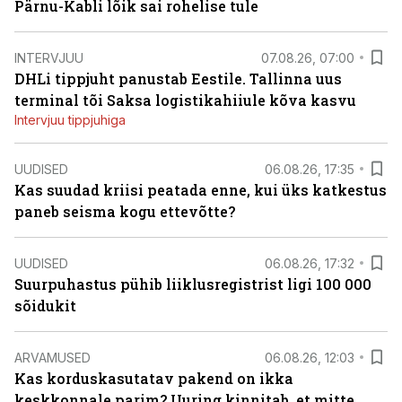
Pärnu-Kabli lõik sai rohelise tule
INTERVJUU
07.08.26, 07:00
DHLi tippjuht panustab Eestile. Tallinna uus
terminal tõi Saksa logistikahiiule kõva kasvu
Intervjuu tippjuhiga
UUDISED
06.08.26, 17:35
Kas suudad kriisi peatada enne, kui üks katkestus
paneb seisma kogu ettevõtte?
UUDISED
06.08.26, 17:32
Suurpuhastus pühib liiklusregistrist ligi 100 000
sõidukit
ARVAMUSED
06.08.26, 12:03
Kas korduskasutatav pakend on ikka
keskkonnale parim? Uuring kinnitab, et mitte