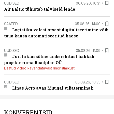
UUDISED
06.08.26, 10:31
Air Baltic tühistab talviseid lende
SAATED
05.08.26, 14:00
Logistika valest otsast digitaliseerimine võib
tuua kaasa automatiseeritud kaose
UUDISED
05.08.26, 11:09
Jüri liiklussõlme ümberehitust hakkab
projekteerima Roadplan OÜ
Lisatud video kavandatavast ringristmikust
UUDISED
05.08.26, 10:35
Linas Agro avas Muugal viljaterminali
KONVERENTSID