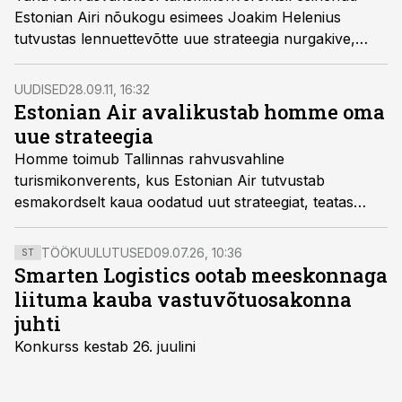
Estonian Airi nõukogu esimees Joakim Helenius
tutvustas lennuettevõtte uue strateegia nurgakive,
mille järgi kavandab Estonian Air oluliselt suurendada
liinivõrgustikku ning sihtkohtade arvu.
UUDISED
28.09.11, 16:32
Estonian Air avalikustab homme oma
uue strateegia
Homme toimub Tallinnas rahvusvahline
turismikonverents, kus Estonian Air tutvustab
esmakordselt kaua oodatud uut strateegiat, teatas
ettevõte.
TÖÖKUULUTUSED
09.07.26, 10:36
ST
Smarten Logistics ootab meeskonnaga
liituma kauba vastuvõtuosakonna
juhti
Konkurss kestab 26. juulini