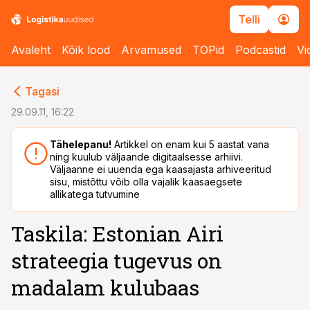
Telli
Avaleht
Kõik lood
Arvamused
TOPid
Podcastid
Vi
cebook
cebook
Tagasi
Twitter)
Twitter)
29.09.11, 16:22
kedIn
kedIn
Tähelepanu!
Artikkel on enam kui 5 aastat vana
ning kuulub väljaande digitaalsesse arhiivi.
ail
ail
Väljaanne ei uuenda ega kaasajasta arhiveeritud
sisu, mistõttu võib olla vajalik kaasaegsete
k
k
allikatega tutvumine
Taskila: Estonian Airi
strateegia tugevus on
madalam kulubaas