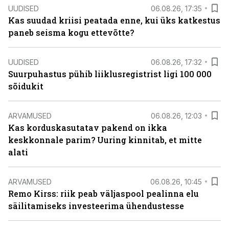
UUDISED
06.08.26, 17:35
Kas suudad kriisi peatada enne, kui üks katkestus
paneb seisma kogu ettevõtte?
UUDISED
06.08.26, 17:32
Suurpuhastus pühib liiklusregistrist ligi 100 000
sõidukit
ARVAMUSED
06.08.26, 12:03
Kas korduskasutatav pakend on ikka
keskkonnale parim? Uuring kinnitab, et mitte
alati
ARVAMUSED
06.08.26, 10:45
Remo Kirss: riik peab väljaspool pealinna elu
säilitamiseks investeerima ühendustesse