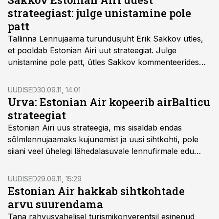
strateegiast: julge unistamine pole
patt
Tallinna Lennujaama turundusjuht Erik Sakkov ütles,
et pooldab Estonian Airi uut strateegiat. Julge
unistamine pole patt, ütles Sakkov kommenteerides
Estonian Airi ambitsioone kujundada praegune
regionaalse lennufirma ärimudel ümber suure
UUDISED
30.09.11, 14:01
liinivõrgustikuga lennufirma mudeliks.
Urva: Estonian Air kopeerib airBalticu
strateegiat
Estonian Airi uus strateegia, mis sisaldab endas
sõlmlennujaamaks kujunemist ja uusi sihtkohti, pole
siiani veel ühelegi lähedalasuvale lennufirmale edu
toonud, ütles lennundusekspert ja kunagine Estonian
Airi juht Erki Urva.
UUDISED
29.09.11, 15:29
Estonian Air hakkab sihtkohtade
arvu suurendama
Täna rahvusvahelisel turismikonverentsil esinenud