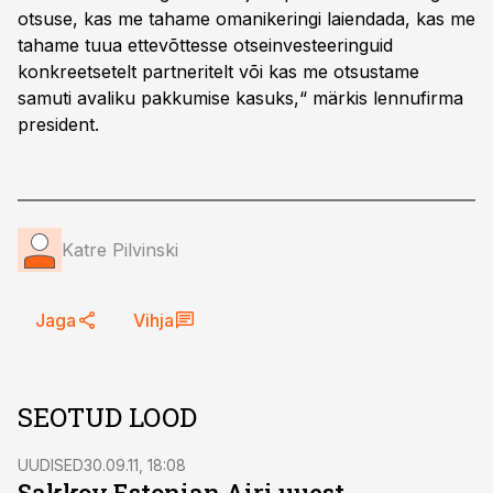
otsuse, kas me tahame omanikeringi laiendada, kas me
tahame tuua ettevõttesse otseinvesteeringuid
konkreetsetelt partneritelt või kas me otsustame
samuti avaliku pakkumise kasuks,“ märkis lennufirma
president.
Katre Pilvinski
Jaga
Vihja
SEOTUD LOOD
UUDISED
30.09.11, 18:08
Sakkov Estonian Airi uuest