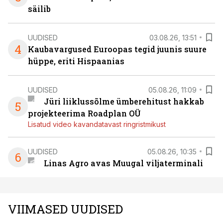
säilib
UUDISED
03.08.26, 13:51
4
Kaubavargused Euroopas tegid juunis suure
hüppe, eriti Hispaanias
UUDISED
05.08.26, 11:09
Jüri liiklussõlme ümberehitust hakkab
5
projekteerima Roadplan OÜ
Lisatud video kavandatavast ringristmikust
UUDISED
05.08.26, 10:35
6
Linas Agro avas Muugal viljaterminali
VIIMASED UUDISED