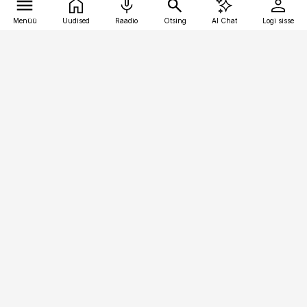
Menüü
Uudised
Raadio
Otsing
AI Chat
Logi sisse
Vana-Lõuna 39/1, 19094 Tallinn
(+372) 667 0111
logistikauudised@logistikauudised.ee
Telli
Reklaam
Firmast
Sisu kasutamisõigused
Ajakirjaniku
eetikakoodeks
Üldtingimused
Privaatsustingimused
Küpsiste poliitika
KKK
Eesti Meediaettevõtete
Eelistuste haldamine
Liit