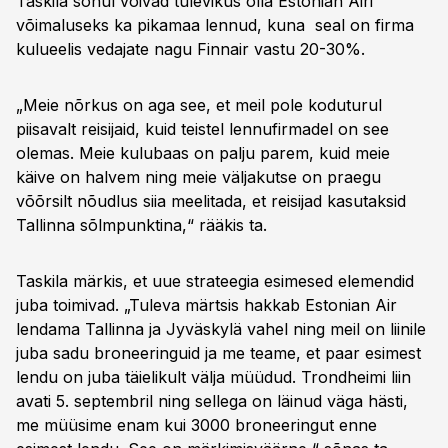
Taskila sõnul võivad tulevikus olla Estonian Airi
võimaluseks ka pikamaa lennud, kuna seal on firma
kulueelis vedajate nagu Finnair vastu 20-30%.
„Meie nõrkus on aga see, et meil pole koduturul
piisavalt reisijaid, kuid teistel lennufirmadel on see
olemas. Meie kulubaas on palju parem, kuid meie
käive on halvem ning meie väljakutse on praegu
võõrsilt nõudlus siia meelitada, et reisijad kasutaksid
Tallinna sõlmpunktina,“ rääkis ta.
Taskila märkis, et uue strateegia esimesed elemendid
juba toimivad. „Tuleva märtsis hakkab Estonian Air
lendama Tallinna ja Jyväskylä vahel ning meil on liinile
juba sadu broneeringuid ja me teame, et paar esimest
lendu on juba täielikult välja müüdud. Trondheimi liin
avati 5. septembril ning sellega on läinud väga hästi,
me müüsime enam kui 3000 broneeringut enne