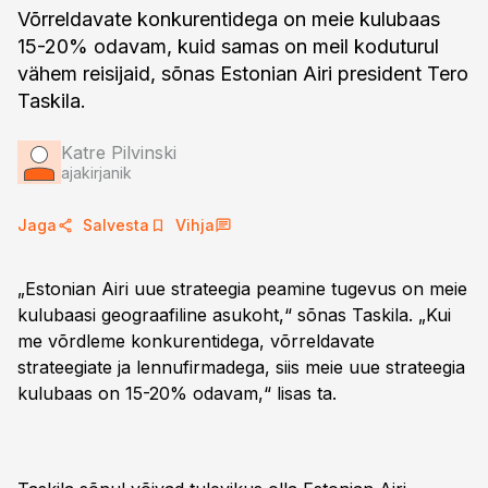
Võrreldavate konkurentidega on meie kulubaas
15-20% odavam, kuid samas on meil koduturul
vähem reisijaid, sõnas Estonian Airi president Tero
Taskila.
Katre Pilvinski
ajakirjanik
Jaga
Salvesta
Vihja
„Estonian Airi uue strateegia peamine tugevus on meie
kulubaasi geograafiline asukoht,“ sõnas Taskila. „Kui
me võrdleme konkurentidega, võrreldavate
strateegiate ja lennufirmadega, siis meie uue strateegia
kulubaas on 15-20% odavam,“ lisas ta.