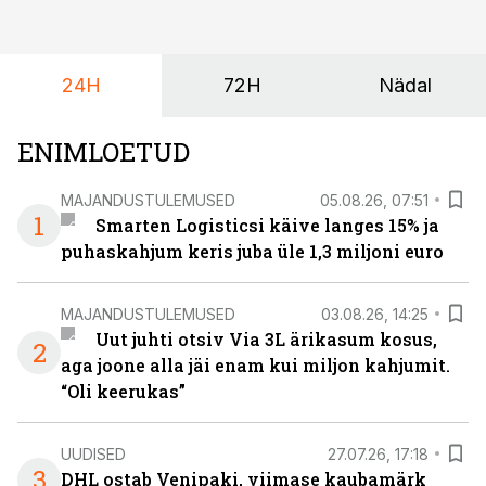
24H
72H
Nädal
ENIMLOETUD
MAJANDUSTULEMUSED
05.08.26, 07:51
1
Smarten Logisticsi käive langes 15% ja
puhaskahjum keris juba üle 1,3 miljoni euro
MAJANDUSTULEMUSED
03.08.26, 14:25
Uut juhti otsiv Via 3L ärikasum kosus,
2
aga joone alla jäi enam kui miljon kahjumit.
“Oli keerukas”
UUDISED
27.07.26, 17:18
3
DHL ostab Venipaki, viimase kaubamärk