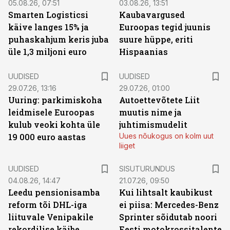
05.08.26, 07:51
03.08.26, 13:51
Smarten Logisticsi
Kaubavargused
käive langes 15% ja
Euroopas tegid juunis
puhaskahjum keris juba
suure hüppe, eriti
üle 1,3 miljoni euro
Hispaanias
UUDISED
UUDISED
29.07.26, 13:16
29.07.26, 01:00
Uuring: parkimiskoha
Autoettevõtete Liit
leidmisele Euroopas
muutis nime ja
kulub veoki kohta üle
juhtimismudelit
19 000 euro aastas
Uues nõukogus on kolm uut
liiget
ST
UUDISED
SISUTURUNDUS
04.08.26, 14:47
21.07.26, 09:50
Leedu pensionisamba
Kui lihtsalt kaubikust
reform tõi DHL-iga
ei piisa: Mercedes-Benz
liituvale Venipakile
Sprinter sõidutab noori
rekordilise käibe
Eesti motokrossitalente