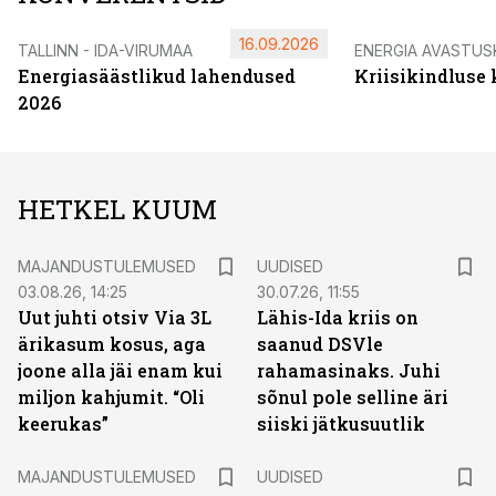
16.09.2026
TALLINN - IDA-VIRUMAA
ENERGIA AVASTUS
Energiasäästlikud lahendused
Kriisikindluse
2026
HETKEL KUUM
MAJANDUSTULEMUSED
UUDISED
03.08.26, 14:25
30.07.26, 11:55
Uut juhti otsiv Via 3L
Lähis-Ida kriis on
ärikasum kosus, aga
saanud DSVle
joone alla jäi enam kui
rahamasinaks. Juhi
miljon kahjumit. “Oli
sõnul pole selline äri
keerukas”
siiski jätkusuutlik
MAJANDUSTULEMUSED
UUDISED