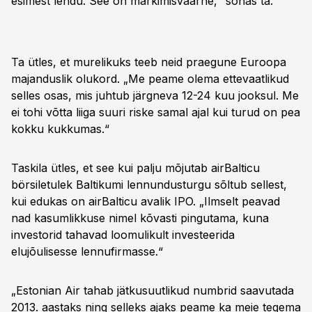
esimest lendu. See on märkimisväärne,“ sõnas ta.
Ta ütles, et murelikuks teeb neid praegune Euroopa
majanduslik olukord. „Me peame olema ettevaatlikud
selles osas, mis juhtub järgneva 12-24 kuu jooksul. Me
ei tohi võtta liiga suuri riske samal ajal kui turud on pea
kokku kukkumas.“
Taskila ütles, et see kui palju mõjutab airBalticu
börsiletulek Baltikumi lennundusturgu sõltub sellest,
kui edukas on airBalticu avalik IPO. „Ilmselt peavad
nad kasumlikkuse nimel kõvasti pingutama, kuna
investorid tahavad loomulikult investeerida
elujõulisesse lennufirmasse.“
„Estonian Air tahab jätkusuutlikud numbrid saavutada
2013. aastaks ning selleks ajaks peame ka meie tegema