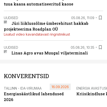
tuua kaasa automatiseeritud kaose
UUDISED
05.08.26, 11:09
Jüri liiklussõlme ümberehitust hakkab
projekteerima Roadplan OÜ
Lisatud video kavandatavast ringristmikust
UUDISED
05.08.26, 10:35
Linas Agro avas Muugal viljaterminali
KONVERENTSID
16.09.2026
TALLINN - IDA-VIRUMAA
ENERGIA AVASTUS
Energiasäästlikud lahendused
Kriisikindluse
2026