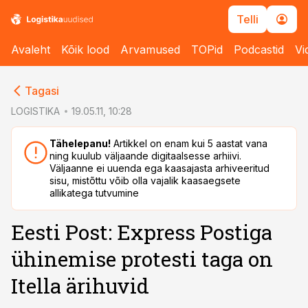
Telli
Avaleht
Kõik lood
Arvamused
TOPid
Podcastid
Vi
cebook
cebook
Tagasi
Twitter)
Twitter)
LOGISTIKA
19.05.11, 10:28
kedIn
kedIn
Tähelepanu!
Artikkel on enam kui 5 aastat vana
ning kuulub väljaande digitaalsesse arhiivi.
ail
ail
Väljaanne ei uuenda ega kaasajasta arhiveeritud
sisu, mistõttu võib olla vajalik kaasaegsete
k
k
allikatega tutvumine
Eesti Post: Express Postiga
ühinemise protesti taga on
Itella ärihuvid