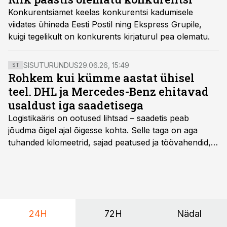
Konkurentsiamet keelas konkurentsi kadumisele
viidates ühineda Eesti Postil ning Ekspress Grupile,
kuigi tegelikult on konkurents kirjaturul pea olematu.
SISUTURUNDUS
29.06.26, 15:49
ST
Rohkem kui kümme aastat ühisel
teel. DHL ja Mercedes-Benz ehitavad
usaldust iga saadetisega
Logistikaäris on ootused lihtsad – saadetis peab
jõudma õigel ajal õigesse kohta. Selle taga on aga
tuhanded kilomeetrid, sajad peatused ja töövahendid,
mille peale peab saama alati kindel olla. Just seepärast
on DHL usaldanud Mercedes-Benzi tarbesõidukeid
juba enam kui kümme aastat ning koostöö Vehoga on
selle aja jooksul kujunenud oluliseks osaks ettevõtte
igapäevasest tööst.
24H
72H
Nädal