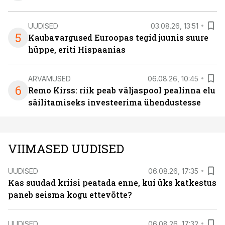
UUDISED
03.08.26, 13:51
5
Kaubavargused Euroopas tegid juunis suure
hüppe, eriti Hispaanias
ARVAMUSED
06.08.26, 10:45
6
Remo Kirss: riik peab väljaspool pealinna elu
säilitamiseks investeerima ühendustesse
VIIMASED UUDISED
UUDISED
06.08.26, 17:35
Kas suudad kriisi peatada enne, kui üks katkestus
paneb seisma kogu ettevõtte?
UUDISED
06.08.26, 17:32