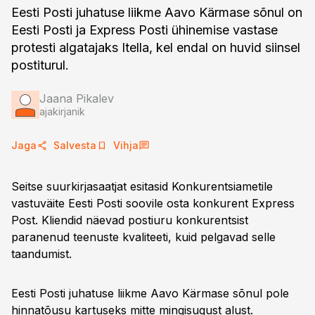
Eesti Posti juhatuse liikme Aavo Kärmase sõnul on
Eesti Posti ja Express Posti ühinemise vastase
protesti algatajaks Itella, kel endal on huvid siinsel
postiturul.
Jaana Pikalev
ajakirjanik
Jaga
Salvesta
Vihja
Seitse suurkirjasaatjat esitasid Konkurentsiametile
vastuväite Eesti Posti soovile osta konkurent Express
Post. Kliendid näevad postiuru konkurentsist
paranenud teenuste kvaliteeti, kuid pelgavad selle
taandumist.
Eesti Posti juhatuse liikme Aavo Kärmase sõnul pole
hinnatõusu kartuseks mitte mingisugust alust.