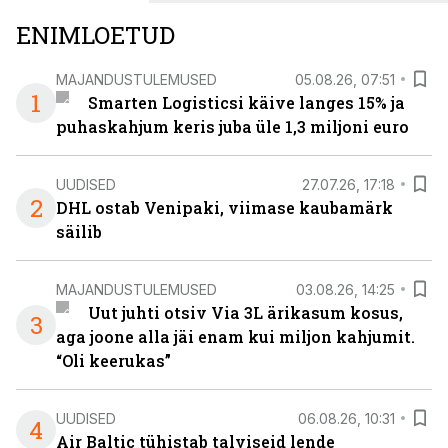
ENIMLOETUD
MAJANDUSTULEMUSED
05.08.26, 07:51
1
Smarten Logisticsi käive langes 15% ja
puhaskahjum keris juba üle 1,3 miljoni euro
UUDISED
27.07.26, 17:18
2
DHL ostab Venipaki, viimase kaubamärk
säilib
MAJANDUSTULEMUSED
03.08.26, 14:25
Uut juhti otsiv Via 3L ärikasum kosus,
3
aga joone alla jäi enam kui miljon kahjumit.
“Oli keerukas”
UUDISED
06.08.26, 10:31
4
Air Baltic tühistab talviseid lende