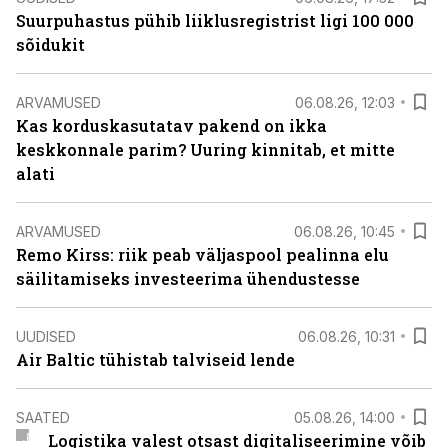
Suurpuhastus pühib liiklusregistrist ligi 100 000
sõidukit
ARVAMUSED
06.08.26, 12:03
Kas korduskasutatav pakend on ikka
keskkonnale parim? Uuring kinnitab, et mitte
alati
ARVAMUSED
06.08.26, 10:45
Remo Kirss: riik peab väljaspool pealinna elu
säilitamiseks investeerima ühendustesse
UUDISED
06.08.26, 10:31
Air Baltic tühistab talviseid lende
SAATED
05.08.26, 14:00
Logistika valest otsast digitaliseerimine võib