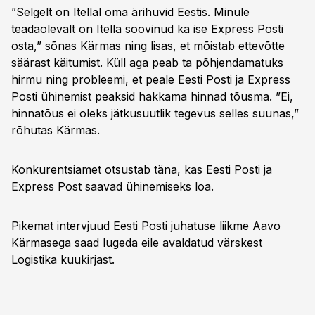
”Selgelt on Itellal oma ärihuvid Eestis. Minule
teadaolevalt on Itella soovinud ka ise Express Posti
osta,” sõnas Kärmas ning lisas, et mõistab ettevõtte
säärast käitumist. Küll aga peab ta põhjendamatuks
hirmu ning probleemi, et peale Eesti Posti ja Express
Posti ühinemist peaksid hakkama hinnad tõusma. ”Ei,
hinnatõus ei oleks jätkusuutlik tegevus selles suunas,”
rõhutas Kärmas.
Konkurentsiamet otsustab täna, kas Eesti Posti ja
Express Post saavad ühinemiseks loa.
Pikemat intervjuud Eesti Posti juhatuse liikme Aavo
Kärmasega saad lugeda eile avaldatud värskest
Logistika kuukirjast.