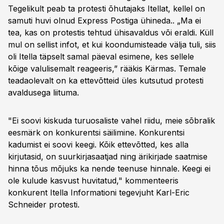
Tegelikult peab ta protesti õhutajaks Itellat, kellel on
samuti huvi olnud Express Postiga ühineda.. „Ma ei
tea, kas on protestis tehtud ühisavaldus või eraldi. Küll
mul on sellist infot, et kui koondumisteade välja tuli, siis
oli Itella täpselt samal päeval esimene, kes sellele
kõige valulisemalt reageeris,” rääkis Kärmas. Temale
teadaolevalt on ka ettevõtteid üles kutsutud protesti
avaldusega liituma.
"Ei soovi kiskuda turuosaliste vahel riidu, meie sõbralik
eesmärk on konkurentsi säilimine. Konkurentsi
kadumist ei soovi keegi. Kõik ettevõtted, kes alla
kirjutasid, on suurkirjasaatjad ning ärikirjade saatmise
hinna tõus mõjuks ka nende teenuse hinnale. Keegi ei
ole kulude kasvust huvitatud," kommenteeris
konkurent Itella Informationi tegevjuht Karl-Eric
Schneider protesti.