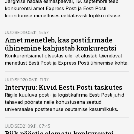
Järgmise nädala esmaspäeval, 19. septembril teeb
konkurentsi amet Express Posti ja Eesti Posti
koondumise menetluses eeldatavasti lõpliku otsuse.
UUDISED
19.05.11, 15:57
Amet menetleb, kas postifirmade
ühinemine kahjustab konkurentsi
Konkurentsiamet otsustas eile, et alustab täiendavat
menetlust Eesti Posti ja Express Posti ühinemise kohta.
UUDISED
20.05.11, 11:37
Intervjuu: Kivid Eesti Posti taskutes
Riigile kuuluva posti- ja logistikafirma Eesti Posti juhid
tahavad pöörata neile kohustusena seatud
universaalse postiteenuse osutamise kasumlikuks.
UUDISED
21.09.11, 07:45
Riik päästis olematu konkurentsi