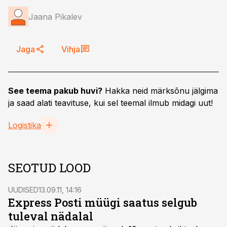
Jaana Pikalev
Jaga
Vihja
See teema pakub huvi?
Hakka neid märksõnu jälgima
ja saad alati teavituse, kui sel teemal ilmub midagi uut!
Logistika
SEOTUD LOOD
UUDISED
13.09.11, 14:16
Express Posti müügi saatus selgub
tuleval nädalal