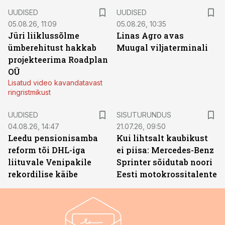
UUDISED
UUDISED
05.08.26, 11:09
05.08.26, 10:35
Jüri liiklussõlme
Linas Agro avas
ümberehitust hakkab
Muugal viljaterminali
projekteerima Roadplan
OÜ
Lisatud video kavandatavast
ringristmikust
ST
UUDISED
SISUTURUNDUS
04.08.26, 14:47
21.07.26, 09:50
Leedu pensionisamba
Kui lihtsalt kaubikust
reform tõi DHL-iga
ei piisa: Mercedes-Benz
liituvale Venipakile
Sprinter sõidutab noori
rekordilise käibe
Eesti motokrossitalente