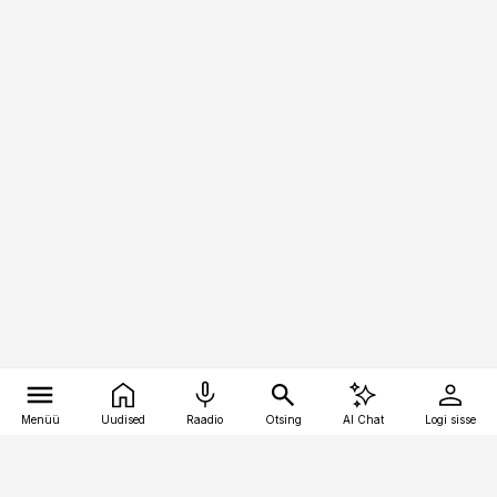
Menüü
Uudised
Raadio
Otsing
AI Chat
Logi sisse