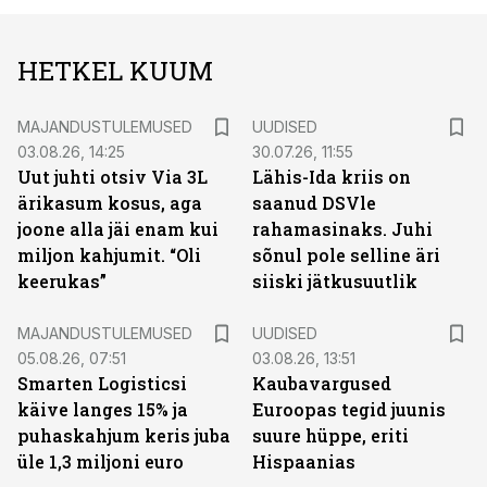
HETKEL KUUM
MAJANDUSTULEMUSED
UUDISED
03.08.26, 14:25
30.07.26, 11:55
Uut juhti otsiv Via 3L
Lähis-Ida kriis on
ärikasum kosus, aga
saanud DSVle
joone alla jäi enam kui
rahamasinaks. Juhi
miljon kahjumit. “Oli
sõnul pole selline äri
keerukas”
siiski jätkusuutlik
MAJANDUSTULEMUSED
UUDISED
05.08.26, 07:51
03.08.26, 13:51
Smarten Logisticsi
Kaubavargused
käive langes 15% ja
Euroopas tegid juunis
puhaskahjum keris juba
suure hüppe, eriti
üle 1,3 miljoni euro
Hispaanias