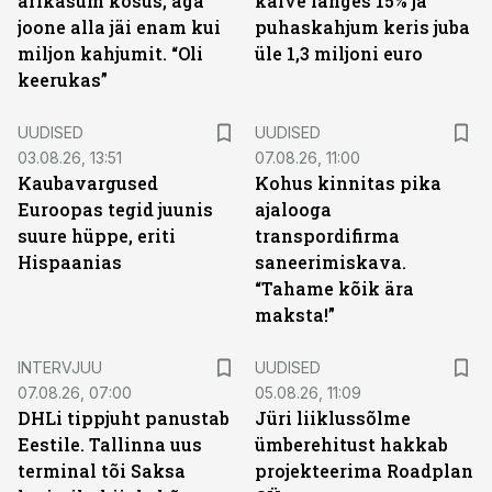
ärikasum kosus, aga
käive langes 15% ja
joone alla jäi enam kui
puhaskahjum keris juba
miljon kahjumit. “Oli
üle 1,3 miljoni euro
keerukas”
UUDISED
UUDISED
03.08.26, 13:51
07.08.26, 11:00
Kaubavargused
Kohus kinnitas pika
Euroopas tegid juunis
ajalooga
suure hüppe, eriti
transpordifirma
Hispaanias
saneerimiskava.
“Tahame kõik ära
maksta!”
INTERVJUU
UUDISED
07.08.26, 07:00
05.08.26, 11:09
DHLi tippjuht panustab
Jüri liiklussõlme
Eestile. Tallinna uus
ümberehitust hakkab
terminal tõi Saksa
projekteerima Roadplan