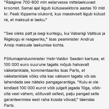
"Räägime 700-800 mln eelarvesse mittelaekuvast
kroonist. Samal ajal liigub kütusesektoris aastas 10 mld
kr. Peab lõppema olukord, kus massiivselt liigub kütust
nii, et maksud ei laeku."
"See oleks patt ja isegi kuritegu, kui Vabariigi Valitsus ja
Riigikogu ei reageeriks," lisas peaminister Andrus
Ansip maksude laekumise kohta.
Põllumajandusminister Helir-Valdor Seederi kartuse, et
100 000 euro suurune tagatis mõjub halvavalt
väiketanklaile, kommentaariks lisas Parts, et
väiketanklale võiks olla kas väiksem tagatis või siis
lahendada see näiteks pangagarantiiga. "Kulu ei ole
kindlasti 100 000 eurot võib julgelt jagada 10ga, võib-
olla veel vähem, sõltuvalt sellest, palju pangad selle
garanteerimise eest raha küsida võivad," täiendas
Parts.