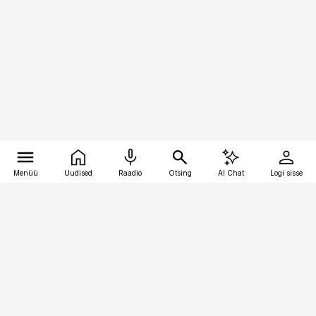
Menüü
Uudised
Raadio
Otsing
AI Chat
Logi sisse
Vana-Lõuna 39/1, 19094 Tallinn
(+372) 667 0111
logistikauudised@logistikauudised.ee