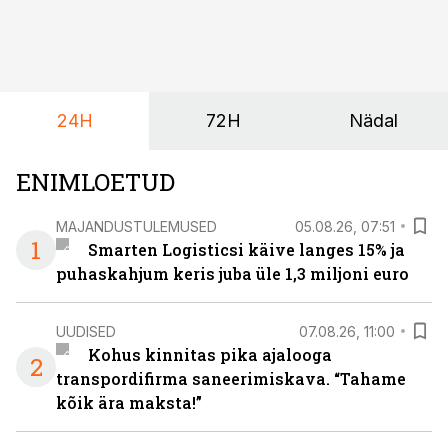
igapäevasest tööst.
24H
72H
Nädal
ENIMLOETUD
MAJANDUSTULEMUSED
05.08.26, 07:51
1
Smarten Logisticsi käive langes 15% ja
puhaskahjum keris juba üle 1,3 miljoni euro
UUDISED
07.08.26, 11:00
Kohus kinnitas pika ajalooga
2
transpordifirma saneerimiskava. “Tahame
kõik ära maksta!”