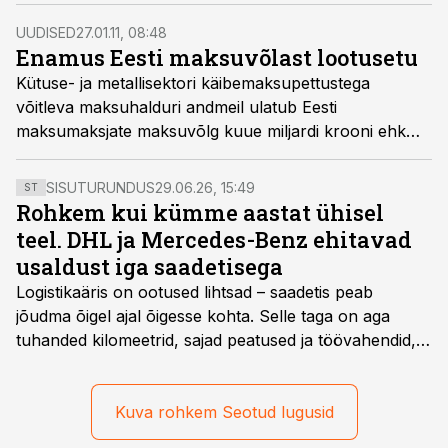
tankla võib pääseda tagatisest kõige räigemas määras.
UUDISED
27.01.11, 08:48
Enamus Eesti maksuvõlast lootusetu
Kütuse- ja metallisektori käibemaksupettustega
võitleva maksuhalduri andmeil ulatub Eesti
maksumaksjate maksuvõlg kuue miljardi krooni ehk
ligikaudu 383,5 miljoni euroni, millest arvestatav osa
on lootusetu.
SISUTURUNDUS
29.06.26, 15:49
ST
Rohkem kui kümme aastat ühisel
teel. DHL ja Mercedes-Benz ehitavad
usaldust iga saadetisega
Logistikaäris on ootused lihtsad – saadetis peab
jõudma õigel ajal õigesse kohta. Selle taga on aga
tuhanded kilomeetrid, sajad peatused ja töövahendid,
mille peale peab saama alati kindel olla. Just seepärast
on DHL usaldanud Mercedes-Benzi tarbesõidukeid
juba enam kui kümme aastat ning koostöö Vehoga on
Kuva rohkem Seotud lugusid
selle aja jooksul kujunenud oluliseks osaks ettevõtte