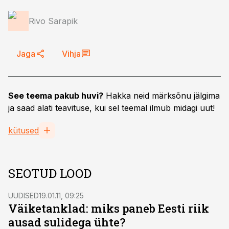
Rivo Sarapik
Jaga
Vihja
See teema pakub huvi?
Hakka neid märksõnu jälgima
ja saad alati teavituse, kui sel teemal ilmub midagi uut!
kütused
SEOTUD LOOD
UUDISED
19.01.11, 09:25
Väiketanklad: miks paneb Eesti riik
ausad sulidega ühte?