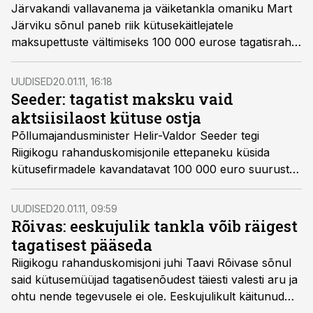
Järvakandi vallavanema ja väiketankla omaniku Mart
Järviku sõnul paneb riik kütusekäitlejatele
maksupettuste vältimiseks 100 000 eurose tagatisraha
kehtestamisega mõned sulid enamuse ausalt
tegutsevate ettevõtetega ühte patta.
UUDISED
20.01.11, 16:18
Seeder: tagatist maksku vaid
aktsiisilaost kütuse ostja
Põllumajandusminister Helir-Valdor Seeder tegi
Riigikogu rahanduskomisjonile ettepaneku küsida
kütusefirmadele kavandatavat 100 000 euro suurust
tagatist vaid aktsiisilaost ostjaile.
UUDISED
20.01.11, 09:59
Rõivas: eeskujulik tankla võib räigest
tagatisest pääseda
Riigikogu rahanduskomisjoni juhi Taavi Rõivase sõnul
said kütusemüüjad tagatisenõudest täiesti valesti aru ja
ohtu nende tegevusele ei ole. Eeskujulikult käitunud