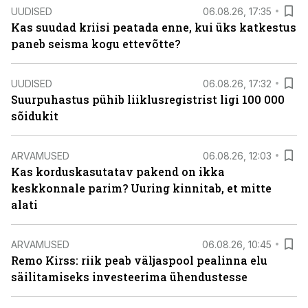
UUDISED
06.08.26, 17:35
Kas suudad kriisi peatada enne, kui üks katkestus
paneb seisma kogu ettevõtte?
UUDISED
06.08.26, 17:32
Suurpuhastus pühib liiklusregistrist ligi 100 000
sõidukit
ARVAMUSED
06.08.26, 12:03
Kas korduskasutatav pakend on ikka
keskkonnale parim? Uuring kinnitab, et mitte
alati
ARVAMUSED
06.08.26, 10:45
Remo Kirss: riik peab väljaspool pealinna elu
säilitamiseks investeerima ühendustesse