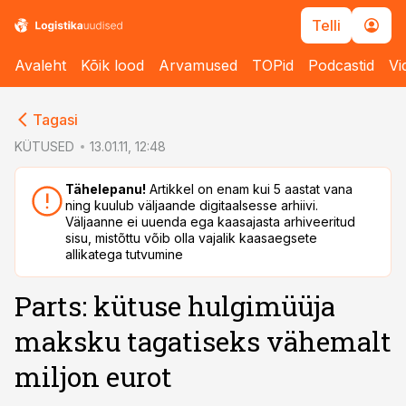
Telli
Avaleht
Kõik lood
Arvamused
TOPid
Podcastid
Vi
cebook
cebook
Tagasi
Twitter)
Twitter)
KÜTUSED
13.01.11, 12:48
kedIn
kedIn
Tähelepanu!
Artikkel on enam kui 5 aastat vana
ning kuulub väljaande digitaalsesse arhiivi.
ail
ail
Väljaanne ei uuenda ega kaasajasta arhiveeritud
sisu, mistõttu võib olla vajalik kaasaegsete
k
k
allikatega tutvumine
Parts: kütuse hulgimüüja
maksku tagatiseks vähemalt
miljon eurot