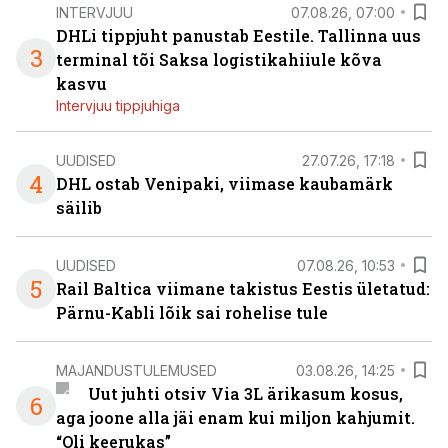
INTERVJUU
07.08.26, 07:00
DHLi tippjuht panustab Eestile. Tallinna uus
3
terminal tõi Saksa logistikahiiule kõva
kasvu
Intervjuu tippjuhiga
UUDISED
27.07.26, 17:18
4
DHL ostab Venipaki, viimase kaubamärk
säilib
UUDISED
07.08.26, 10:53
5
Rail Baltica viimane takistus Eestis ületatud:
Pärnu-Kabli lõik sai rohelise tule
MAJANDUSTULEMUSED
03.08.26, 14:25
Uut juhti otsiv Via 3L ärikasum kosus,
6
aga joone alla jäi enam kui miljon kahjumit.
“Oli keerukas”