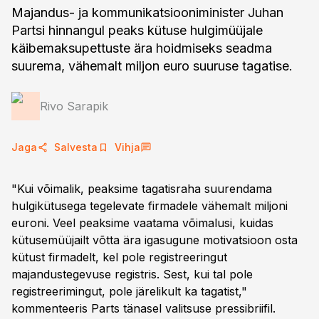
Majandus- ja kommunikatsiooniminister Juhan
Partsi hinnangul peaks kütuse hulgimüüjale
käibemaksupettuste ära hoidmiseks seadma
suurema, vähemalt miljon euro suuruse tagatise.
Rivo Sarapik
Jaga
Salvesta
Vihja
"Kui võimalik, peaksime tagatisraha suurendama
hulgikütusega tegelevate firmadele vähemalt miljoni
euroni. Veel peaksime vaatama võimalusi, kuidas
kütusemüüjailt võtta ära igasugune motivatsioon osta
kütust firmadelt, kel pole registreeringut
majandustegevuse registris. Sest, kui tal pole
registreerimingut, pole järelikult ka tagatist,"
kommenteeris Parts tänasel valitsuse pressibriifil.