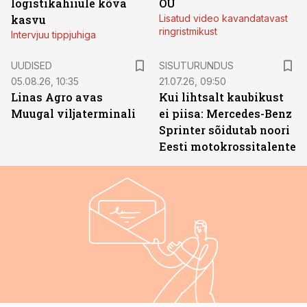
logistikahiiule kõva
OÜ
kasvu
Lisatud video kavandatavast
ringristmikust
Intervjuu tippjuhiga
ST
UUDISED
SISUTURUNDUS
05.08.26, 10:35
21.07.26, 09:50
Linas Agro avas
Kui lihtsalt kaubikust
Muugal viljaterminali
ei piisa: Mercedes-Benz
Sprinter sõidutab noori
Eesti motokrossitalente