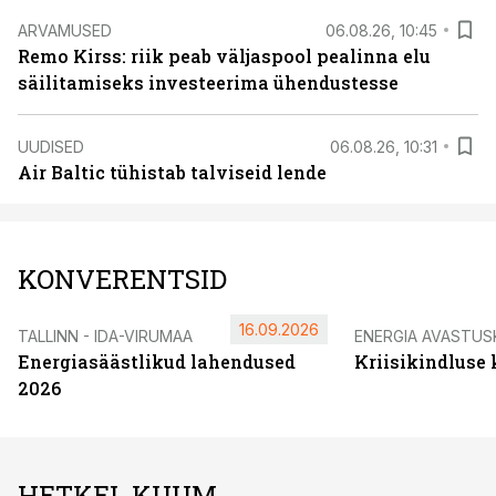
ARVAMUSED
06.08.26, 10:45
Remo Kirss: riik peab väljaspool pealinna elu
säilitamiseks investeerima ühendustesse
UUDISED
06.08.26, 10:31
Air Baltic tühistab talviseid lende
KONVERENTSID
16.09.2026
TALLINN - IDA-VIRUMAA
ENERGIA AVASTUS
Energiasäästlikud lahendused
Kriisikindluse
2026
HETKEL KUUM