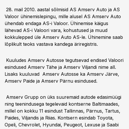
28. mail 2010. aastal sõlmisid AS Amserv Auto ja AS
Valoor ühinemislepingu, mille alusel AS Amserv Auto
ühendab endaga AS-i Valoor. Ühinemise käigus
lähevad AS-i Valoori vara, kohustused ja muud
kokkulepped üle Amserv Auto AS-le. Ühinemine saab
lõplikult teoks vastava kandega äriregistris.
Kuuludes Amserv Autosse tegutsevad endised Valoori
esindused Amserv Tähe ja Amserv Viljandi nime all.
Lisaks kuuluvad Amserv Autosse ka Amserv Järve,
Amserv Paide ja Amserv Pärnu esindused.
Amserv Grupp on üks suuremaid autode edasimüügi
ning teenindusega tegelevaid kontserne Baltimaades,
millel on kokku 11 esindust Tallinnas, Pärnus, Tartus,
Paides, Viljandis ja Riias. Kontsern esindab Toyota,
Opeli, Chevrolet, Hyundai, Peugeot, Lexuse ja Saabi