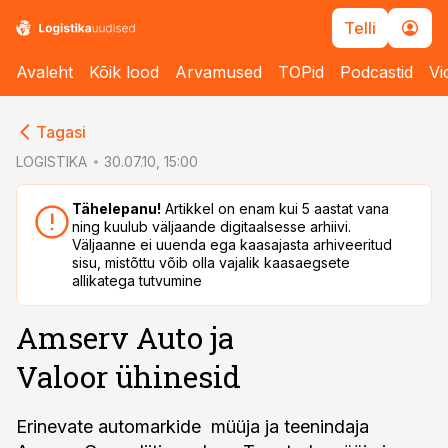
Telli
Avaleht
Kõik lood
Arvamused
TOPid
Podcastid
Vi
cebook
cebook
Tagasi
Twitter)
Twitter)
LOGISTIKA
30.07.10, 15:00
kedIn
kedIn
Tähelepanu!
Artikkel on enam kui 5 aastat vana
ning kuulub väljaande digitaalsesse arhiivi.
ail
ail
Väljaanne ei uuenda ega kaasajasta arhiveeritud
sisu, mistõttu võib olla vajalik kaasaegsete
k
k
allikatega tutvumine
Amserv Auto ja
Valoor ühinesid
Erinevate automarkide müüja ja teenindaja