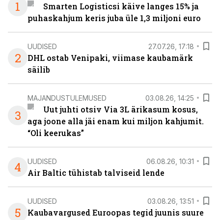
1
Smarten Logisticsi käive langes 15% ja
puhaskahjum keris juba üle 1,3 miljoni euro
UUDISED
27.07.26, 17:18
2
DHL ostab Venipaki, viimase kaubamärk
säilib
MAJANDUSTULEMUSED
03.08.26, 14:25
Uut juhti otsiv Via 3L ärikasum kosus,
3
aga joone alla jäi enam kui miljon kahjumit.
“Oli keerukas”
UUDISED
06.08.26, 10:31
4
Air Baltic tühistab talviseid lende
UUDISED
03.08.26, 13:51
5
Kaubavargused Euroopas tegid juunis suure