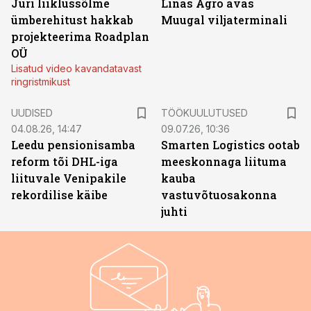
Jüri liiklussõlme
Linas Agro avas
ümberehitust hakkab
Muugal viljaterminali
projekteerima Roadplan
OÜ
Lisatud video kavandatavast
ringristmikust
ST
UUDISED
TÖÖKUULUTUSED
04.08.26, 14:47
09.07.26, 10:36
Leedu pensionisamba
Smarten Logistics ootab
reform tõi DHL-iga
meeskonnaga liituma
liituvale Venipakile
kauba
rekordilise käibe
vastuvõtuosakonna
juhti