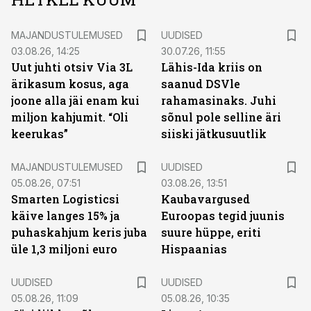
MAJANDUSTULEMUSED
UUDISED
03.08.26, 14:25
30.07.26, 11:55
Uut juhti otsiv Via 3L
Lähis-Ida kriis on
ärikasum kosus, aga
saanud DSVle
joone alla jäi enam kui
rahamasinaks. Juhi
miljon kahjumit. “Oli
sõnul pole selline äri
keerukas”
siiski jätkusuutlik
MAJANDUSTULEMUSED
UUDISED
05.08.26, 07:51
03.08.26, 13:51
Smarten Logisticsi
Kaubavargused
käive langes 15% ja
Euroopas tegid juunis
puhaskahjum keris juba
suure hüppe, eriti
üle 1,3 miljoni euro
Hispaanias
UUDISED
UUDISED
05.08.26, 11:09
05.08.26, 10:35