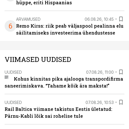
hüppe, eriti Hispaanias
ARVAMUSED
06.08.26, 10:45
6
Remo Kirss: riik peab väljaspool pealinna elu
säilitamiseks investeerima ühendustesse
VIIMASED UUDISED
UUDISED
07.08.26, 11:00
Kohus kinnitas pika ajalooga transpordifirma
saneerimiskava. “Tahame kõik ära maksta!”
UUDISED
07.08.26, 10:53
Rail Baltica viimane takistus Eestis ületatud:
Pärnu-Kabli lõik sai rohelise tule