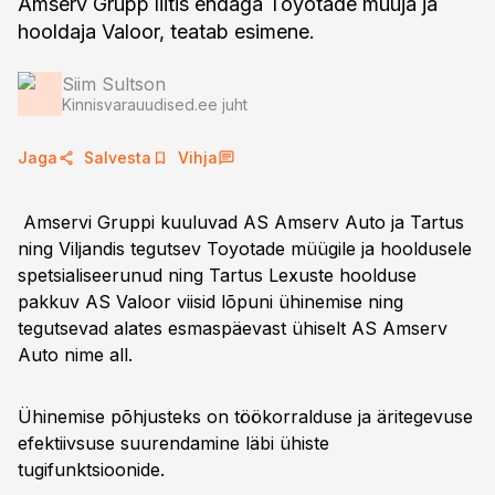
Amserv Grupp liitis endaga Toyotade müüja ja
hooldaja Valoor, teatab esimene.
Siim Sultson
Kinnisvarauudised.ee juht
Jaga
Salvesta
Vihja
Amservi Gruppi kuuluvad AS Amserv Auto ja Tartus
ning Viljandis tegutsev Toyotade müügile ja hooldusele
spetsialiseerunud ning Tartus Lexuste hoolduse
pakkuv AS Valoor viisid lõpuni ühinemise ning
tegutsevad alates esmaspäevast ühiselt AS Amserv
Auto nime all.
Ühinemise põhjusteks on töökorralduse ja äritegevuse
efektiivsuse suurendamine läbi ühiste
tugifunktsioonide.