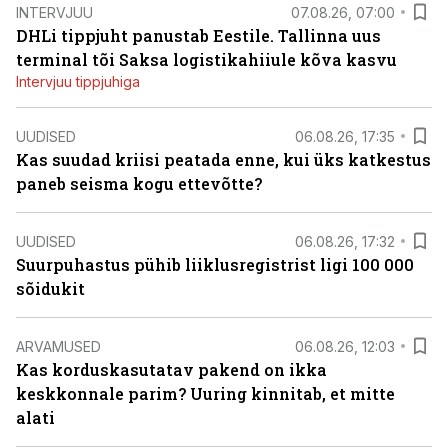
INTERVJUU
07.08.26, 07:00
DHLi tippjuht panustab Eestile. Tallinna uus
terminal tõi Saksa logistikahiiule kõva kasvu
Intervjuu tippjuhiga
UUDISED
06.08.26, 17:35
Kas suudad kriisi peatada enne, kui üks katkestus
paneb seisma kogu ettevõtte?
UUDISED
06.08.26, 17:32
Suurpuhastus pühib liiklusregistrist ligi 100 000
sõidukit
ARVAMUSED
06.08.26, 12:03
Kas korduskasutatav pakend on ikka
keskkonnale parim? Uuring kinnitab, et mitte
alati