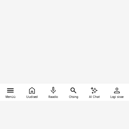
Menüü
Uudised
Raadio
Otsing
AI Chat
Logi sisse
Vana-Lõuna 39/1, 19094 Tallinn