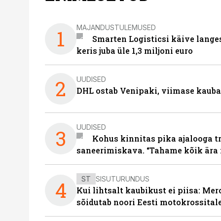
MAJANDUSTULEMUSED
1
Smarten Logisticsi käive lange
keris juba üle 1,3 miljoni euro
UUDISED
2
DHL ostab Venipaki, viimase kauba
UUDISED
3
Kohus kinnitas pika ajalooga t
saneerimiskava. “Tahame kõik ära 
ST
SISUTURUNDUS
4
Kui lihtsalt kaubikust ei piisa: Me
sõidutab noori Eesti motokrossital