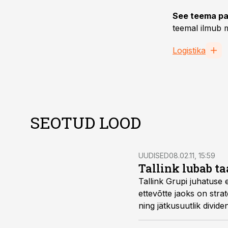
See teema pa
teemal ilmub m
Logistika
SEOTUD LOOD
UUDISED
08.02.11, 15:59
Tallink lubab t
Tallink Grupi juhatuse 
ettevõtte jaoks on stra
ning jätkusuutlik divid