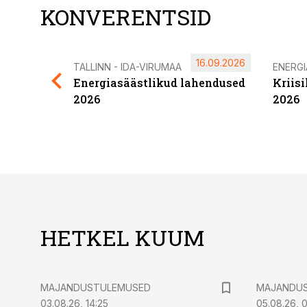
KONVERENTSID
16.09.2026
TALLINN - IDA-VIRUMAA
ENERG
Energiasäästlikud lahendused
Kriis
2026
2026
HETKEL KUUM
MAJANDUSTULEMUSED
MAJANDU
03.08.26, 14:25
05.08.26, 0