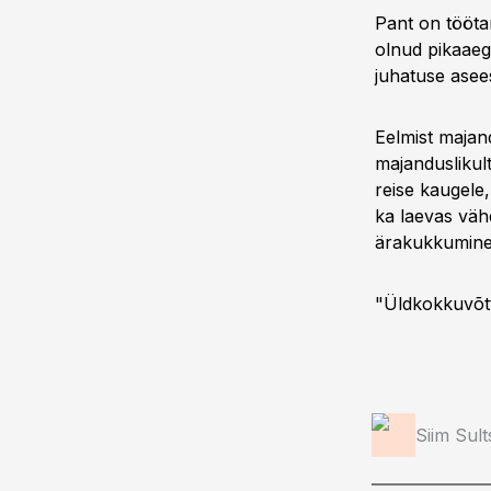
Pant on tööta
olnud pikaaegn
juhatuse asee
Eelmist majan
majanduslikult
reise kaugele,
ka laevas väh
ärakukkumine,
"Üldkokkuvõt
Siim Sul