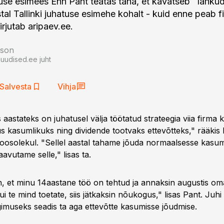
atuse esimees Enn Pant teatas täna, et kavatseb lahkud
al Tallinki juhatuse esimehe kohalt - kuid enne peab 
rjutab aripaev.ee.
tson
auudised.ee juht
Salvesta
Vihja
aastateks on juhatusel välja töötatud strateegia viia firma 
us kasumlikuks ning dividende tootvaks ettevõtteks," rääkis
koosolekul. "Sellel aastal tahame jõuda normaalsesse kasu
avutame selle," lisas ta.
n, et minu 14aastane töö on tehtud ja annaksin augustis o
ui te mind toetate, siis jätkaksin nõukogus," lisas Pant. Juhi
gimuseks seadis ta aga ettevõtte kasumisse jõudmise.