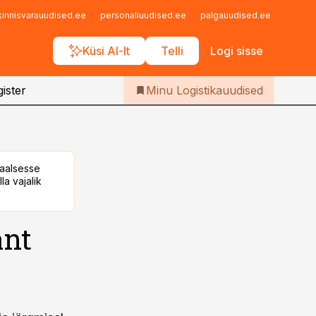
Iseteenindus
kinnisvarauudised.ee
personaliuudised.ee
palgauudised.ee
finant
Telli Logistikauudised
Küsi AI-lt
Telli
Logi sisse
ister
Minu Logistikauudised
taalsesse
la vajalik
ant