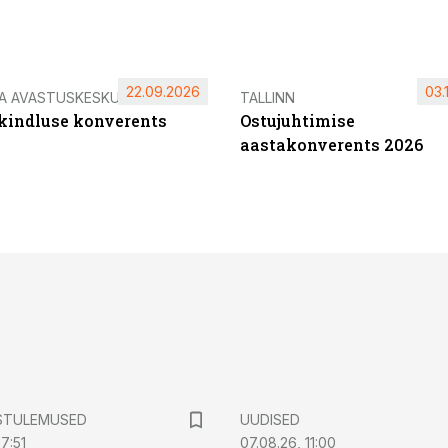
22.09.2026
03.
IA AVASTUSKESKUS
TALLINN
ikindluse konverents
Ostujuhtimise
aastakonverents 2026
STULEMUSED
UUDISED
7:51
07.08.26, 11:00