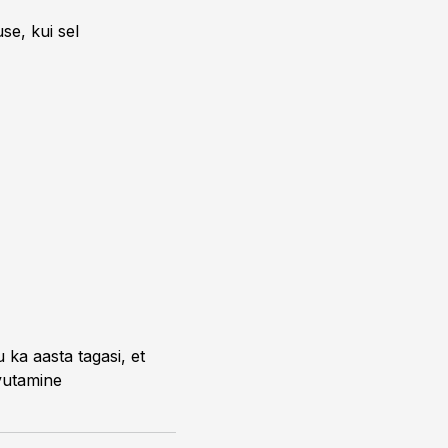
se, kui sel
 ka aasta tagasi, et
avutamine