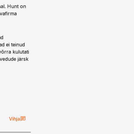
hal. Hunt on
evafirma
ud
ad ei teinud
võrra kulutati
avedude järsk
Vihja