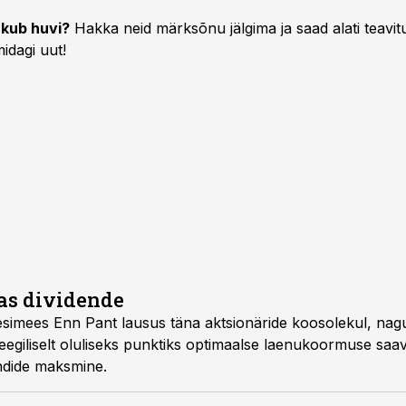
kub huvi?
Hakka neid märksõnu jälgima ja saad alati teavitu
idagi uut!
aas dividende
esimees Enn Pant lausus täna aktsionäride koosolekul, nagu
teegiliselt oluliseks punktiks optimaalse laenukoormuse sa
endide maksmine.