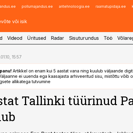
andus.ee
pollumajandus.ee
aritehnoloogia.ee
raamatupidaja.ee
Infopank
Radar
d
Videod
Üritused
Radar
Sisuturundus
Töö
Võlareg
.01.10, 15:57
panu!
Artikkel on enam kui 5 aastat vana ning kuulub väljaande digi
. Väljaanne ei uuenda ega kaasajasta arhiveeritud sisu, mistõttu võib ol
sete allikatega tutvumine
stat Tallinki tüürinud P
dub