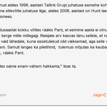
nud alates 1996. aastast Tallink Grupi juhatuse esimehe ko
e ettevõtte juhatuse liige, alates 2008. aastast on Hunt la
simees.
dusaastat kokku võttes rääkis Pant, et eelmine aasta ei oln
 kerge mitte millegagi. Reisijate arv kasvas tänu sellele, et n
 vaid lähedale, kuna sissetulekud olid väiksemad, aga selle 
em. Samuti langes ka piletihind, tulemusi mõjutas ka kaub
 rääkis Pant.
tes saime enam-vähem hakkama," lisas ta.
tson
Jaga