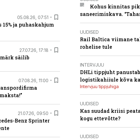
Kohus kinnitas pik
saneerimiskava. “Taha
05.08.26, 07:51
s 15% ja puhaskahjum
UUDISED
Rail Baltica viimane ta
rohelise tule
27.07.26, 17:18
märk säilib
INTERVJUU
DHLi tippjuht panustab 
logistikahiiule kõva k
07.08.26, 11:00
Intervjuu tippjuhiga
ranspordifirma
maksta!”
UUDISED
Kas suudad kriisi peat
21.07.26, 09:50
kogu ettevõtte?
rcedes-Benz Sprinter
ente
UUDISED