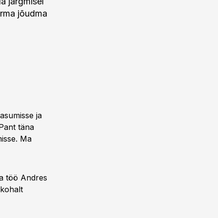
a järgmisel
firma jõudma
kasumisse ja
 Pant täna
misse. Ma
ma töö Andres
 kohalt