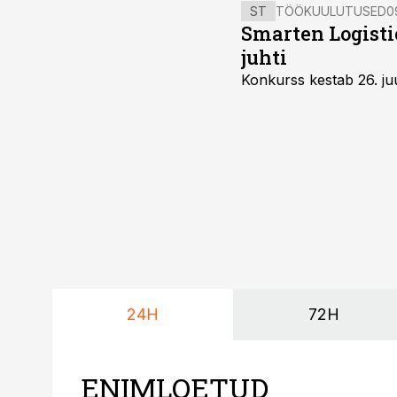
ST
TÖÖKUULUTUSED
0
Smarten Logist
juhti
Konkurss kestab 26. juu
24H
72H
ENIMLOETUD