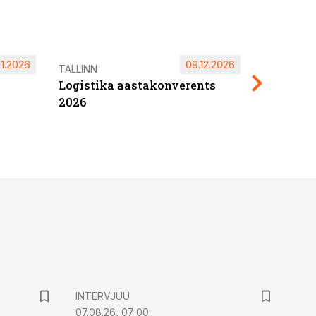
11.2026
09.12.2026
Pärnu ta
TALLINN
Logistika aastakonverents
2027
2026
INTERVJUU
07.08.26, 07:00