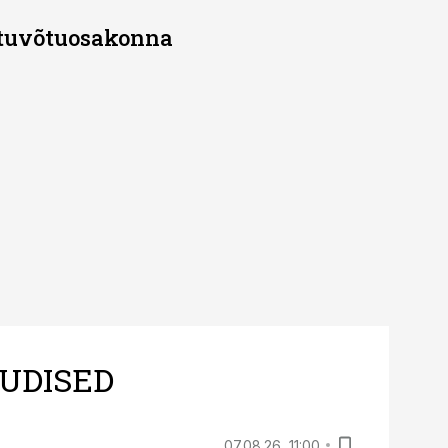
stuvõtuosakonna
UDISED
07.08.26, 11:00