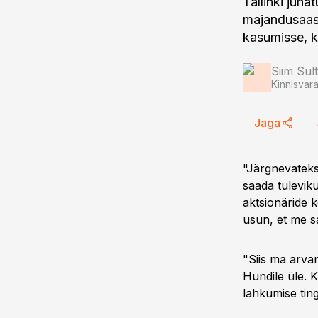
Tallinki juh
majandusaast
kasumisse, ki
Siim Sul
Kinnisvar
Jaga
"Järgnevateks 
saada tulevik
aktsionäride 
usun, et me sa
"Siis ma arva
Hundile üle. K
lahkumise tin