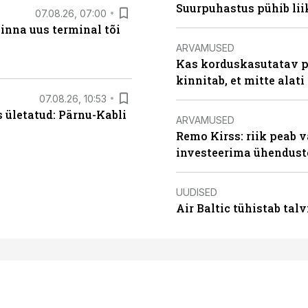
Suurpuhastus pühib liik
07.08.26, 07:00
linna uus terminal tõi
ARVAMUSED
Kas korduskasutatav p
kinnitab, et mitte alati
07.08.26, 10:53
s ületatud: Pärnu-Kabli
ARVAMUSED
Remo Kirss: riik peab v
investeerima ühendust
UUDISED
Air Baltic tühistab talv