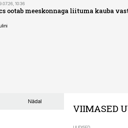
9.07.26, 10:36
ics ootab meeskonnaga liituma kauba va
lini
Nädal
VIIMASED U
UUDISED