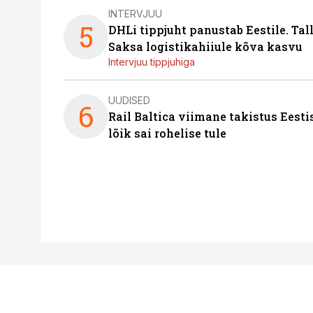
INTERVJUU
5
DHLi tippjuht panustab Eestile. Tal
Saksa logistikahiiule kõva kasvu
Intervjuu tippjuhiga
UUDISED
6
Rail Baltica viimane takistus Eesti
lõik sai rohelise tule