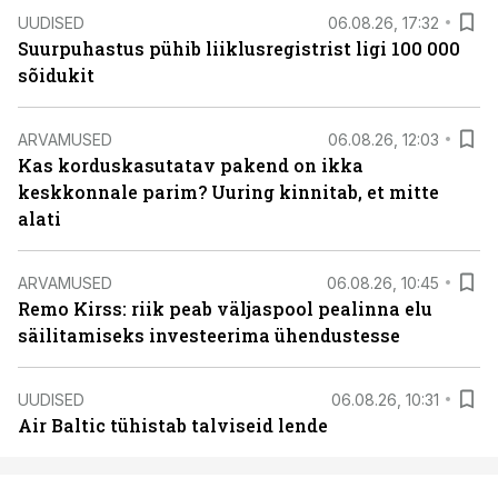
UUDISED
06.08.26, 17:32
Suurpuhastus pühib liiklusregistrist ligi 100 000
sõidukit
ARVAMUSED
06.08.26, 12:03
Kas korduskasutatav pakend on ikka
keskkonnale parim? Uuring kinnitab, et mitte
alati
ARVAMUSED
06.08.26, 10:45
Remo Kirss: riik peab väljaspool pealinna elu
säilitamiseks investeerima ühendustesse
UUDISED
06.08.26, 10:31
Air Baltic tühistab talviseid lende