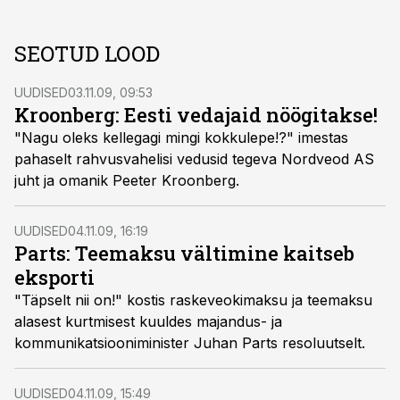
SEOTUD LOOD
UUDISED
03.11.09, 09:53
Kroonberg: Eesti vedajaid nöögitakse!
"Nagu oleks kellegagi mingi kokkulepe!?" imestas
pahaselt rahvusvahelisi vedusid tegeva Nordveod AS
juht ja omanik Peeter Kroonberg.
UUDISED
04.11.09, 16:19
Parts: Teemaksu vältimine kaitseb
eksporti
"Täpselt nii on!" kostis raskeveokimaksu ja teemaksu
alasest kurtmisest kuuldes majandus- ja
kommunikatsiooniminister Juhan Parts resoluutselt.
UUDISED
04.11.09, 15:49