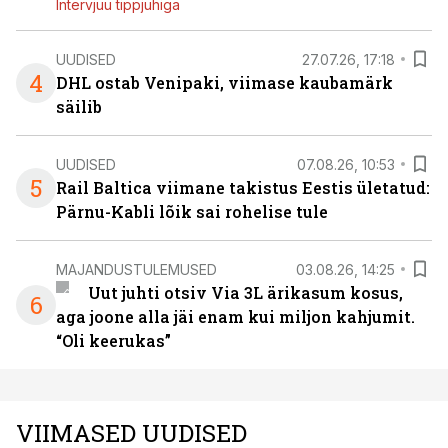
Intervjuu tippjuhiga
UUDISED
27.07.26, 17:18
4
DHL ostab Venipaki, viimase kaubamärk
säilib
UUDISED
07.08.26, 10:53
5
Rail Baltica viimane takistus Eestis ületatud:
Pärnu-Kabli lõik sai rohelise tule
MAJANDUSTULEMUSED
03.08.26, 14:25
Uut juhti otsiv Via 3L ärikasum kosus,
6
aga joone alla jäi enam kui miljon kahjumit.
“Oli keerukas”
VIIMASED UUDISED