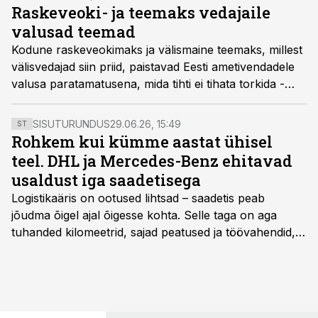
Raskeveoki- ja teemaks vedajaile
valusad teemad
Kodune raskeveokimaks ja välismaine teemaks, millest
välisvedajad siin priid, paistavad Eesti ametivendadele
valusa paratamatusena, mida tihti ei tihata torkida -
justkui muiste ei tohtinud hunti otsesõnu mainida...
SISUTURUNDUS
29.06.26, 15:49
ST
Rohkem kui kümme aastat ühisel
teel. DHL ja Mercedes-Benz ehitavad
usaldust iga saadetisega
Logistikaäris on ootused lihtsad – saadetis peab
jõudma õigel ajal õigesse kohta. Selle taga on aga
tuhanded kilomeetrid, sajad peatused ja töövahendid,
mille peale peab saama alati kindel olla. Just seepärast
on DHL usaldanud Mercedes-Benzi tarbesõidukeid
juba enam kui kümme aastat ning koostöö Vehoga on
selle aja jooksul kujunenud oluliseks osaks ettevõtte
igapäevasest tööst.