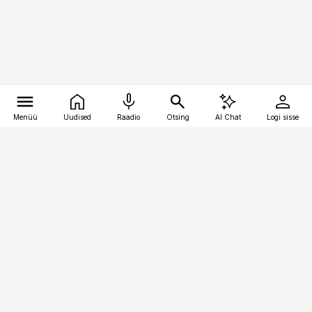
Menüü
Uudised
Raadio
Otsing
AI Chat
Logi sisse
Vana-Lõuna 39/1, 19094 Tallinn
(+372) 667 0111
logistikauudised@logistikauudised.ee
Telli
Reklaam
Firmast