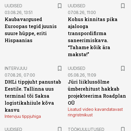
UUDISED
UUDISED
03.08.26, 13:51
07.08.26, 11:00
Kaubavargused
Kohus kinnitas pika
Euroopas tegid juunis
ajalooga
suure hüppe, eriti
transpordifirma
Hispaanias
saneerimiskava.
“Tahame kõik ära
maksta!”
INTERVJUU
UUDISED
07.08.26, 07:00
05.08.26, 11:09
DHLi tippjuht panustab
Jüri liiklussõlme
Eestile. Tallinna uus
ümberehitust hakkab
terminal tõi Saksa
projekteerima Roadplan
logistikahiiule kõva
OÜ
kasvu
Lisatud video kavandatavast
ringristmikust
Intervjuu tippjuhiga
ST
UUDISED
TÖÖKUULUTUSED