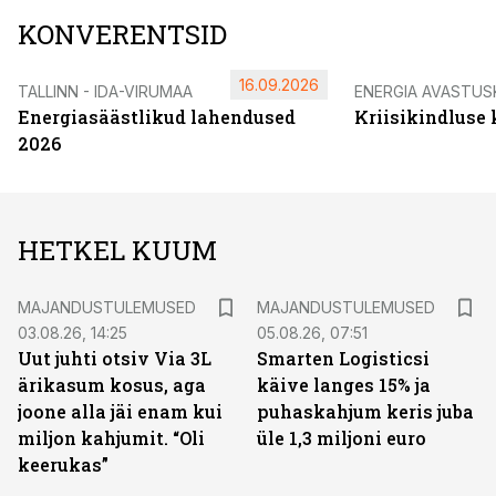
KONVERENTSID
16.09.2026
TALLINN - IDA-VIRUMAA
ENERGIA AVASTUS
Energiasäästlikud lahendused
Kriisikindluse
2026
HETKEL KUUM
MAJANDUSTULEMUSED
MAJANDUSTULEMUSED
03.08.26, 14:25
05.08.26, 07:51
Uut juhti otsiv Via 3L
Smarten Logisticsi
ärikasum kosus, aga
käive langes 15% ja
joone alla jäi enam kui
puhaskahjum keris juba
miljon kahjumit. “Oli
üle 1,3 miljoni euro
keerukas”