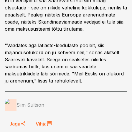
Kuid vedajad ei saa Saareväli sõnul siin midagi
otsustada - see on riikide vaheline kokkulepe, nentis ta
apaatselt. Pealegi näiteks Euroopa arenenudmate
osade, näiteks Skandinaaviamaade vedajad ei tule siia
oma maksusüsteemi tõttu tiirutama.
"Vaadates aga lätlaste-leedulaste poolelt, siis
majandusolukord on ju kehvem neil," sõnas äkitselt
Saareväli kavalalt. Seega on sealsetes riikides
saabumas hetk, kus enam ei saa vaadata
maksutrikkidele läbi sõrmede. "Meil Eestis on olukord
ju arenenum," lisas ta rahulolevalt.
Siim Sultson
Jaga
Vihja