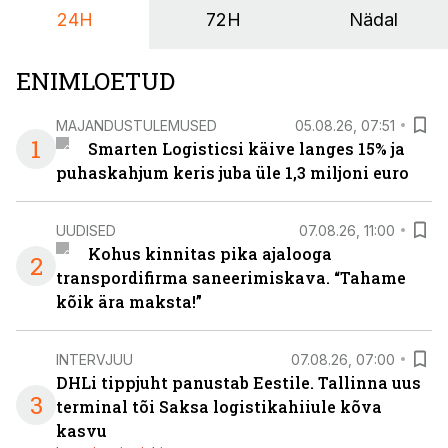
24H
72H
Nädal
ENIMLOETUD
MAJANDUSTULEMUSED
05.08.26, 07:51
1
Smarten Logisticsi käive langes 15% ja
puhaskahjum keris juba üle 1,3 miljoni euro
UUDISED
07.08.26, 11:00
Kohus kinnitas pika ajalooga
2
transpordifirma saneerimiskava. “Tahame
kõik ära maksta!”
INTERVJUU
07.08.26, 07:00
DHLi tippjuht panustab Eestile. Tallinna uus
3
terminal tõi Saksa logistikahiiule kõva
kasvu