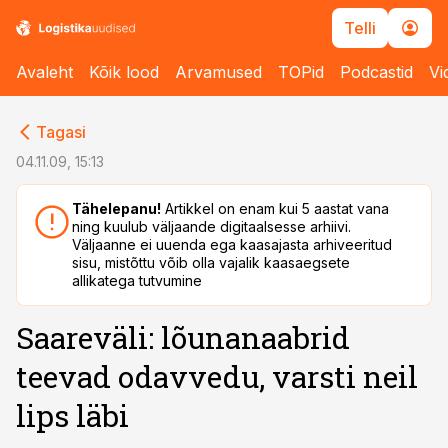
Telli
Avaleht
Kõik lood
Arvamused
TOPid
Podcastid
Vi
cebook
cebook
Tagasi
Twitter)
Twitter)
04.11.09, 15:13
kedIn
kedIn
Tähelepanu!
Artikkel on enam kui 5 aastat vana
ning kuulub väljaande digitaalsesse arhiivi.
ail
ail
Väljaanne ei uuenda ega kaasajasta arhiveeritud
sisu, mistõttu võib olla vajalik kaasaegsete
k
k
allikatega tutvumine
Saareväli: lõunanaabrid
teevad odavvedu, varsti neil
lips läbi