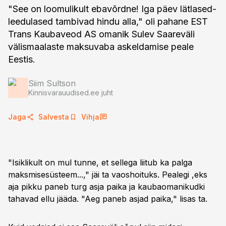
"See on loomulikult ebavõrdne! Iga päev lätlased-
leedulased tambivad hindu alla," oli pahane EST
Trans Kaubaveod AS omanik Sulev Saareväli
välismaalaste maksuvaba askeldamise peale
Eestis.
Siim Sultson
Kinnisvarauudised.ee juht
Jaga
Salvesta
Vihja
"Isiklikult on mul tunne, et sellega liitub ka palga
maksmisesüsteem...," jäi ta vaoshoituks. Pealegi ,eks
aja pikku paneb turg asja paika ja kaubaomanikudki
tahavad ellu jääda. "Aeg paneb asjad paika," lisas ta.