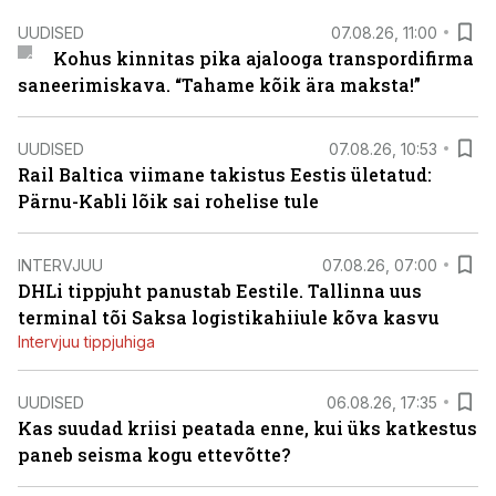
UUDISED
07.08.26, 11:00
Kohus kinnitas pika ajalooga transpordifirma
saneerimiskava. “Tahame kõik ära maksta!”
UUDISED
07.08.26, 10:53
Rail Baltica viimane takistus Eestis ületatud:
Pärnu-Kabli lõik sai rohelise tule
INTERVJUU
07.08.26, 07:00
DHLi tippjuht panustab Eestile. Tallinna uus
terminal tõi Saksa logistikahiiule kõva kasvu
Intervjuu tippjuhiga
UUDISED
06.08.26, 17:35
Kas suudad kriisi peatada enne, kui üks katkestus
paneb seisma kogu ettevõtte?