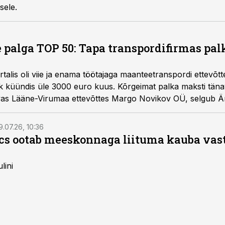
sele.
 palga TOP 50: Tapa transpordifirmas palk
lis oli viie ja enama töötajaga maanteetranspordi ettevõtte
 küündis üle 3000 euro kuus. Kõrgeimat palka maksti tänavu
as Lääne-Virumaa ettevõttes Margo Novikov OÜ, selgub Ä
aliraportist.
9.07.26, 10:36
ics ootab meeskonnaga liituma kauba va
lini