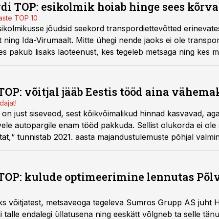
di TOP: esikolmik hoiab hinge sees kõrva
laste TOP 10
ikolmikusse jõudsid seekord transpordiettevõtted erinevates
 ning Ida-Virumaalt. Mitte ühegi nende jaoks ei ole transp
kes pakub lisaks laoteenust, kes tegeleb metsaga ning kes m
isega. Ikka selleks, et leib laual oleks ja hing sees püsiks.
TOP: võitjal jääb Eestis tööd aina vähema
dajat!
on just siseveod, sest kõikvõimalikud hinnad kasvavad, a
rvele autopargile enam tööd pakkuda. Sellist olukorda ei ol
t,“ tunnistab 2021. aasta majandustulemuste põhjal valmi
Ü juht Sergei Polonski.
TOP: kulude optimeerimine lennutas Põl
ks võitjatest, metsaveoga tegeleva Sumros Grupp AS juht 
li talle endalegi üllatusena ning eeskätt võlgneb ta selle tän