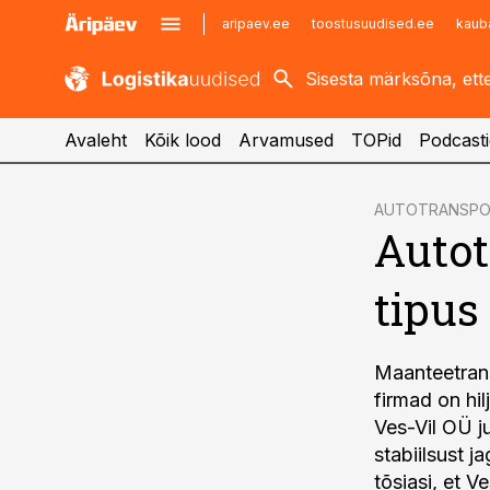
aripaev.ee
toostusuudised.ee
kaub
kaubandus.ee
imelineajalugu.ee
kinnisvarauudised.ee
imelineteadus.ee
Avaleht
Kõik lood
Arvamused
TOPid
Podcasti
cebook
AUTOTRANSPO
Autot
Twitter)
kedIn
tipus 
ail
k
Maanteetrans
firmad on hi
Ves-Vil OÜ ju
stabiilsust 
tõsiasi, et V