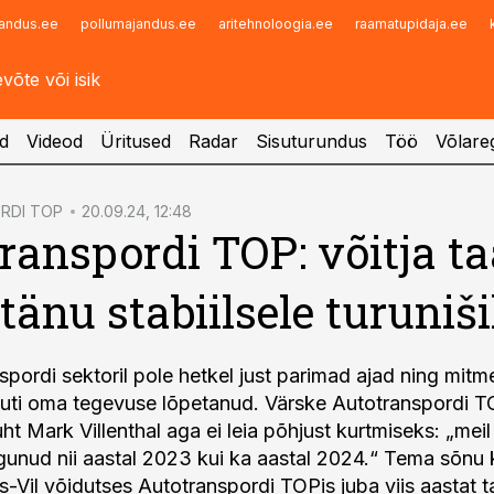
andus.ee
pollumajandus.ee
aritehnoloogia.ee
raamatupidaja.ee
Infopank
Radar
d
Videod
Üritused
Radar
Sisuturundus
Töö
Võlareg
RDI TOP
20.09.24, 12:48
ranspordi TOP: võitja t
tänu stabiilsele turuniši
pordi sektoril pole hetkel just parimad ajad ning mitm
ljuti oma tegevuse lõpetanud. Värske Autotranspordi TO
ht Mark Villenthal aga ei leia põhjust kurtmiseks: „meil
jagunud nii aastal 2023 kui ka aastal 2024.“ Tema sõnu 
es-Vil võidutses Autotranspordi TOPis juba viis aastat t