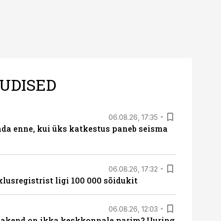
UDISED
06.08.26, 17:35
ada enne, kui üks katkestus paneb seisma
06.08.26, 17:32
lusregistrist ligi 100 000 sõidukit
06.08.26, 12:03
akend on ikka keskkonnale parim? Uuring