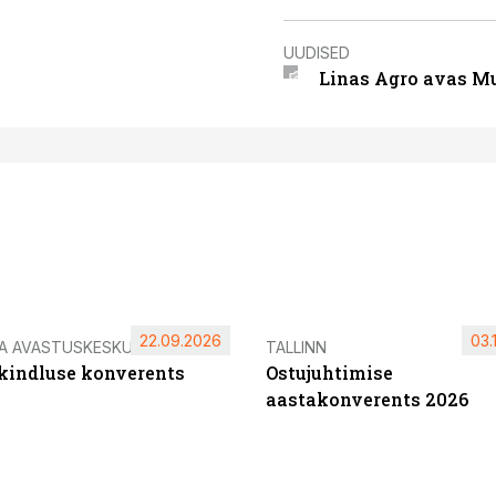
UUDISED
Linas Agro avas Mu
22.09.2026
03.
IA AVASTUSKESKUS
TALLINN
ikindluse konverents
Ostujuhtimise
aastakonverents 2026