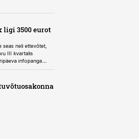
 ligi 3500 eurot
 seas neli ettevõtet,
 III kvartalis
ripäeva infopanga
stuvõtuosakonna