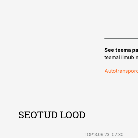
See teema pa
teemal ilmub m
Autotranspor
SEOTUD LOOD
TOP
13.09.23, 07:30