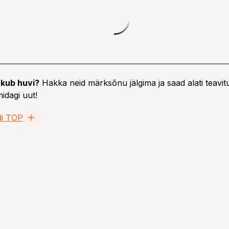
kub huvi?
Hakka neid märksõnu jälgima ja saad alati teavitu
idagi uut!
di TOP