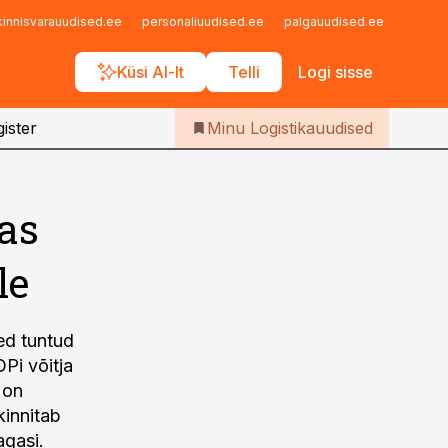
Iseteenindus
kinnisvarauudised.ee
personaliuudised.ee
palgauudised.ee
finant
Telli Logistikauudised
Küsi AI-lt
Telli
Logi sisse
ister
Minu Logistikauudised
aas
le
ed tuntud
Pi võitja
 on
kinnitab
agasi.