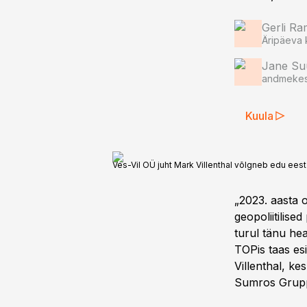
Gerli Ra
Äripäeva 
Jane Su
andmekes
Kuula
Ves-Vil OÜ juht Mark Villenthal võlgneb edu eest t
„2023. aasta o
geopoliitilise
turul tänu hea
TOPis taas es
Villenthal, ke
Sumros Grup