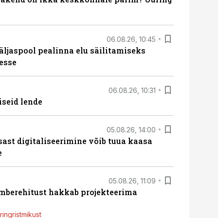
06.08.26, 10:45
äljaspool pealinna elu säilitamiseks
esse
06.08.26, 10:31
iseid lende
05.08.26, 14:00
sast digitaliseerimine võib tuua kaasa
e
05.08.26, 11:09
ümberehitust hakkab projekteerima
ingristmikust