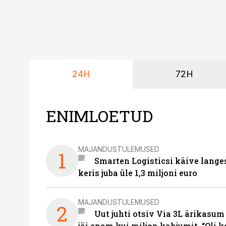
24H
72H
ENIMLOETUD
MAJANDUSTULEMUSED
1
Smarten Logisticsi käive lange
keris juba üle 1,3 miljoni euro
MAJANDUSTULEMUSED
2
Uut juhti otsiv Via 3L ärikasum
jäi enam kui miljon kahjumit. “Oli 