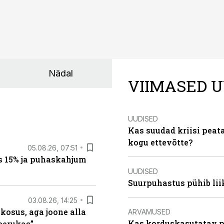
Nädal
VIIMASED U
UUDISED
Kas suudad kriisi peat
kogu ettevõtte?
05.08.26, 07:51
s 15% ja puhaskahjum
UUDISED
Suurpuhastus pühib liik
03.08.26, 14:25
 kosus, aga joone alla
ARVAMUSED
Kas korduskasutatav p
keerukas”