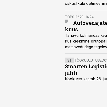
oskuslikule optimeerimi
TOP
01.12.23, 14:24
Autovedajate
kuus
Tänavu kolmandas kvarta
kus keskmine brutopalk
metsavedudega tegelev
värskest Logistika kvart
ST
TÖÖKUULUTUSED
0
Smarten Logist
juhti
Konkurss kestab 26. juu