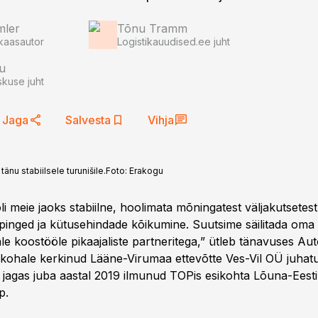
mler
Tõnu Tramm
kaasautor
Logistikauudised.ee juht
u
kuse juht
Jaga
Salvesta
Vihja
änu stabiilsele turunišile.
Foto:
Erakogu
li meie jaoks stabiilne, hoolimata mõningatest väljakutsetes
d pinged ja kütusehindade kõikumine. Suutsime säilitada oma 
le koostööle pikaajaliste partneritega,” ütleb tänavuses Au
ikohale kerkinud Lääne-Virumaa ettevõtte Ves-Vil OÜ juhatu
s jagas juba aastal 2019 ilmunud TOPis esikohta Lõuna-Eesti
p.