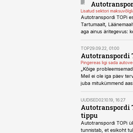
Autotranspor
Lisatud sektori maksuvõlg
Autotranspordi TOPi es
Tartumaalt, Läänemaalt
aga ainus äritegevus: 
tegeleb bioenergia tootm
TOP
29.09.22, 01:00
Autotranspordi 
Pingereas ligi sada autove
„Kõige probleemsemad 
Meil ei ole iga päev te
juba mitukümmend aasta
TOPi võitja, Realsten O
UUDISED
02.10.19, 16:27
Autotranspordi 
tippu
Autotranspordi TOPi ü
tunnistab, et esikoht tu