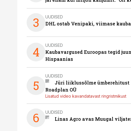
UUDISED
3
DHL ostab Venipaki, viimase kauba
UUDISED
4
Kaubavargused Euroopas tegid juuni
Hispaanias
UUDISED
5
Jüri liiklussõlme ümberehitust
Roadplan OÜ
Lisatud video kavandatavast ringristmikust
UUDISED
6
Linas Agro avas Muugal viljate