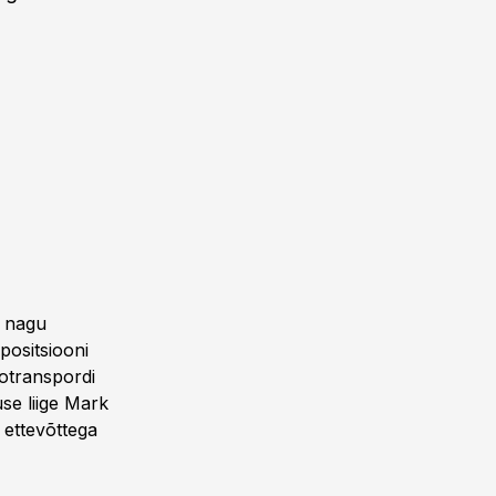
t nagu
positsiooni
totranspordi
se liige Mark
 ettevõttega