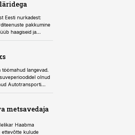
läridega
t Eesti nurkadest:
orditeenuste pakkumine
üüb haagiseid ja
ks
ga töömahud langevad.
e suveperioodidel olnud
nud Autotransporti
va metsavedaja
Helikar Haabma
u ettevõtte kulude