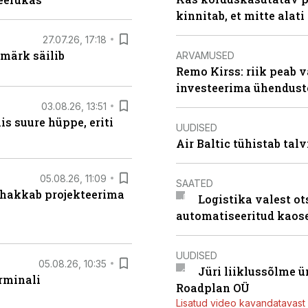
kinnitab, et mitte alati
27.07.26, 17:18
märk säilib
ARVAMUSED
Remo Kirss: riik peab v
investeerima ühendust
03.08.26, 13:51
s suure hüppe, eriti
UUDISED
Air Baltic tühistab talv
05.08.26, 11:09
SAATED
 hakkab projekteerima
Logistika valest ot
automatiseeritud kaos
UUDISED
05.08.26, 10:35
Jüri liiklussõlme 
rminali
Roadplan OÜ
Lisatud video kavandatavast r