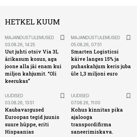
HETKEL KUUM
MAJANDUSTULEMUSED
MAJANDUSTULEMUSED
03.08.26, 14:25
05.08.26, 07:51
Uut juhti otsiv Via 3L
Smarten Logisticsi
ärikasum kosus, aga
käive langes 15% ja
joone alla jäi enam kui
puhaskahjum keris juba
miljon kahjumit. “Oli
üle 1,3 miljoni euro
keerukas”
UUDISED
UUDISED
03.08.26, 13:51
07.08.26, 11:00
Kaubavargused
Kohus kinnitas pika
Euroopas tegid juunis
ajalooga
suure hüppe, eriti
transpordifirma
Hispaanias
saneerimiskava.