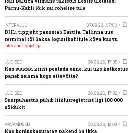
Rail Baltica viimane takistus Eestis ületatud:
Pärnu-Kabli lõik sai rohelise tule
INTERVJUU
07.08.26, 07:00
DHLi tippjuht panustab Eestile. Tallinna uus
terminal tõi Saksa logistikahiiule kõva kasvu
Intervjuu tippjuhiga
UUDISED
06.08.26, 17:35
Kas suudad kriisi peatada enne, kui üks katkestus
paneb seisma kogu ettevõtte?
UUDISED
06.08.26, 17:32
Suurpuhastus pühib liiklusregistrist ligi 100 000
sõidukit
ARVAMUSED
06.08.26, 12:03
Kas korduskasutatav pakend on ikka