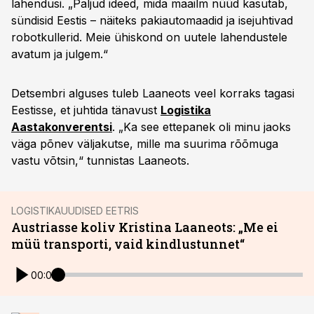
lahendusi. „Paljud ideed, mida maailm nüüd kasutab,
sündisid Eestis – näiteks pakiautomaadid ja isejuhtivad
robotkullerid. Meie ühiskond on uutele lahendustele
avatum ja julgem.“
Detsembri alguses tuleb Laaneots veel korraks tagasi
Eestisse, et juhtida tänavust
Logistika
Aastakonverentsi
. „Ka see ettepanek oli minu jaoks
väga põnev väljakutse, mille ma suurima rõõmuga
vastu võtsin,“ tunnistas Laaneots.
LOGISTIKAUUDISED EETRIS
Austriasse koliv Kristina Laaneots: „Me ei
müü transporti, vaid kindlustunnet“
00:00