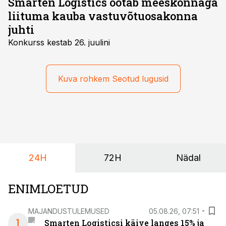
Smarten Logistics ootab meeskonnaga
liituma kauba vastuvõtuosakonna
juhti
Konkurss kestab 26. juulini
Kuva rohkem Seotud lugusid
24H
72H
Nädal
ENIMLOETUD
MAJANDUSTULEMUSED
05.08.26, 07:51
1
Smarten Logisticsi käive langes 15% ja