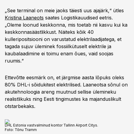
„See terminal on meie jaoks täiesti uus ajajärk,“ ütles
Kristina Laaneots
saates Logistikauudised eetris.
„Oleme loonud keskkonna, mis toetab nii kasvu kui ka
keskkonnasäästlikkust. Näiteks kõik 40
kulleripositsiooni on varustatud elektrilaadijatega, et
tagada sujuv üleminek fossiilkütuselt elektrile ja
kaubalaadimine ei toimu enam õues, vaid soojas
ruumis.“
Ettevõtte eesmärk on, et järgmise aasta lõpuks oleks
80% DHL-i sõidukitest elektrilised. Laaneotsa sõnul on
akutehnoloogia areng muutnud sellise ülemineku
realistlikuks ning Eesti tingimustes ka majanduslikult
otstarbekaks.
DHL Estonia vastvalminud kontor Tallinn Airport Citys.
Foto:
Tõnu Tramm