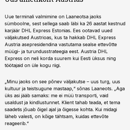
Uue terminali valmimine on Laaneotsa jaoks
sümboolne, sest sellega saab läbi ka 26 aastat kestnud
karjäär DHL Express Estonias. Ees ootavad uued
väljakutsed Austrioas, kus ta hakkab DHL Express
Austria asepresidendina vastutama sealse ettevõtte
müügi- ja turundusstrateegia eest. Austria DHL
Express on neli korda suurem kui Eesti üksus ning
töötajaid on üle kogu riigi.
„Minu jaoks on see põnev väljakutse – uus turg, uus
kultuur ja teistsugune mastaap,“ sõnas Laaneots. „Aga
üks asi jääb samaks: me ei müü transporti, vaid
usaldust ja kindlustunnet. Klient tahab teada, et tema
saadetis jõuab õigel ajal ja õigesse kohta. Kui midagi
läheb valesti, on kõige tähtsam, kuidas ettevõte
reageerib.“