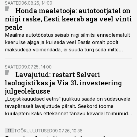
toetuse väejuhatuse ülem kolonel Erki Soo ja
SAATED
06.08.25, 14:00
väejuhatuse liikumise ja veoteenistuse ülem major
Honda maaletooja: autotootjatel on
Toomas Pärnpuu.
niigi raske, Eesti keerab aga veel vinti
peale
Maailma autotööstus seisab niigi silmitsi enneolematult
keerulise ajaga ja kui seda veel Eestis omalt poolt
maksudega võimendada, ei suuda turg seda mitte
kuidagi enam alla neelata, tõdes Honda maaletooja
Baltimaades ja Soomes, NCG Import Baltics ja NCG
SAATED
09.07.25, 14:00
Import Finland tegevjuht
Tõnu Vahtel
.
Lavajutud: restart Selveri
laologistikas ja Via 3L investeering
julgeolekusse
„Logistikauudised eetris“ juulikuu saade on südasuvele
tavapäraselt lavajuttude päralt. Seekord toome
kuulajateni kaks ettekannet tänavu kevadel toimunud
Laoseisu konverentsilt.
TÖÖKUULUTUSED
09.07.26, 10:36
ST