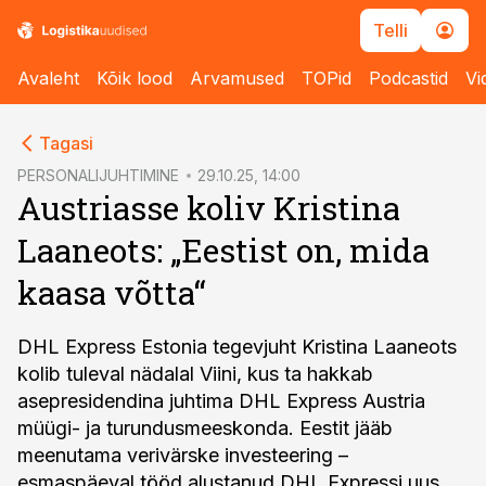
Telli
Avaleht
Kõik lood
Arvamused
TOPid
Podcastid
Vi
cebook
cebook
Tagasi
Twitter)
Twitter)
PERSONALIJUHTIMINE
29.10.25, 14:00
Austriasse koliv Kristina
kedIn
kedIn
Laaneots: „Eestist on, mida
ail
ail
kaasa võtta“
k
k
DHL Express Estonia tegevjuht Kristina Laaneots
kolib tuleval nädalal Viini, kus ta hakkab
asepresidendina juhtima DHL Express Austria
müügi- ja turundusmeeskonda. Eestit jääb
meenutama verivärske investeering –
esmaspäeval tööd alustanud DHL Expressi uus