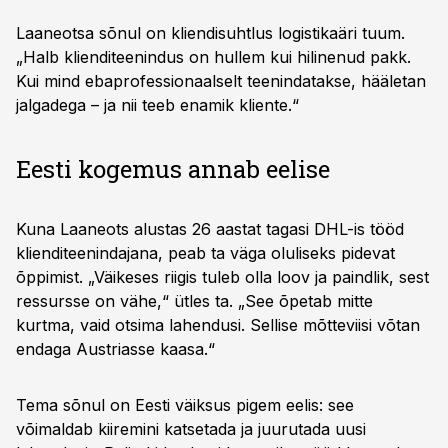
Laaneotsa sõnul on kliendisuhtlus logistikaäri tuum.
„Halb klienditeenindus on hullem kui hilinenud pakk.
Kui mind ebaprofessionaalselt teenindatakse, hääletan
jalgadega – ja nii teeb enamik kliente.“
Eesti kogemus annab eelise
Kuna Laaneots alustas 26 aastat tagasi DHL-is tööd
klienditeenindajana, peab ta väga oluliseks pidevat
õppimist. „Väikeses riigis tuleb olla loov ja paindlik, sest
ressursse on vähe,“ ütles ta. „See õpetab mitte
kurtma, vaid otsima lahendusi. Sellise mõtteviisi võtan
endaga Austriasse kaasa.“
Tema sõnul on Eesti väiksus pigem eelis: see
võimaldab kiiremini katsetada ja juurutada uusi