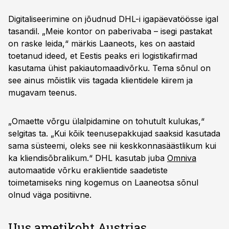
Digitaliseerimine on jõudnud DHL-i igapäevatöösse igal
tasandil. „Meie kontor on paberivaba – isegi pastakat
on raske leida,“ märkis Laaneots, kes on aastaid
toetanud ideed, et Eestis peaks eri logistikafirmad
kasutama ühist pakiautomaadivõrku. Tema sõnul on
see ainus mõistlik viis tagada klientidele kiirem ja
mugavam teenus.
„Omaette võrgu ülalpidamine on tohutult kulukas,“
selgitas ta. „Kui kõik teenusepakkujad saaksid kasutada
sama süsteemi, oleks see nii keskkonnasäästlikum kui
ka kliendisõbralikum.“ DHL kasutab juba
Omniva
automaatide võrku eraklientide saadetiste
toimetamiseks ning kogemus on Laaneotsa sõnul
olnud väga positiivne.
Uus ametikoht Austrias