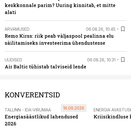
keskkonnale parim? Uuring kinnitab, et mitte
alati
ARVAMUSED
06.08.26, 10:45
Remo Kirss: riik peab väljaspool pealinna elu
säilitamiseks investeerima ühendustesse
UUDISED
06.08.26, 10:31
Air Baltic tühistab talviseid lende
KONVERENTSID
16.09.2026
TALLINN - IDA-VIRUMAA
ENERGIA AVASTUS
Energiasäästlikud lahendused
Kriisikindluse
2026