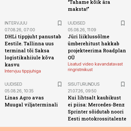
“Tahame kõik ära
maksta!”
INTERVJUU
UUDISED
07.08.26, 07:00
05.08.26, 11:09
DHLi tippjuht panustab
Jüri liiklussõlme
Eestile. Tallinna uus
ümberehitust hakkab
terminal tõi Saksa
projekteerima Roadplan
logistikahiiule kõva
OÜ
kasvu
Lisatud video kavandatavast
ringristmikust
Intervjuu tippjuhiga
ST
UUDISED
SISUTURUNDUS
05.08.26, 10:35
21.07.26, 09:50
Linas Agro avas
Kui lihtsalt kaubikust
Muugal viljaterminali
ei piisa: Mercedes-Benz
Sprinter sõidutab noori
Eesti motokrossitalente