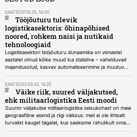
SAATED
01.10.25, 14:00
Tööjõuturu tulevik
logistikasektoris: õhinapõhised
noored, rohkem naisi ja nutikaid
tehnoloogiaid
Logistikasektori tööjõuturu dünaamika on viimastel
aastatel olnud kõike muud kui stabiilne – vahelduvad
majandusolud, kasvav automatiseerimine ja muutuv
tööjõuootus kujundavad sektori tulevikku kiiremini kui
kunagi varem, tõdeti saates „Logistikauudised eetris.“
SAATED
03.09.25, 14:25
Väike riik, suured väljakutsed,
ehk militaarlogistika Eesti moodi
Suurim väljakutse militaarlogistika seisukohast on meie
geograafiline asend ja riigi väiksus: meil ei ole lihtsalt
turvalist kauget tagalat, kus saaksime rahulikult oma
logistilisi tegevusi korraldada, nentisid kaitseväe