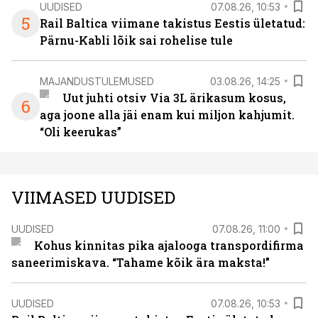
UUDISED
07.08.26, 10:53
5
Rail Baltica viimane takistus Eestis ületatud:
Pärnu-Kabli lõik sai rohelise tule
MAJANDUSTULEMUSED
03.08.26, 14:25
Uut juhti otsiv Via 3L ärikasum kosus,
6
aga joone alla jäi enam kui miljon kahjumit.
“Oli keerukas”
VIIMASED UUDISED
UUDISED
07.08.26, 11:00
Kohus kinnitas pika ajalooga transpordifirma
saneerimiskava. “Tahame kõik ära maksta!”
UUDISED
07.08.26, 10:53