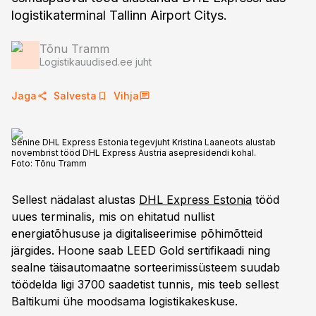
logistikaterminal Tallinn Airport Citys.
Tõnu Tramm
Logistikauudised.ee juht
Jaga
Salvesta
Vihja
Senine DHL Express Estonia tegevjuht Kristina Laaneots alustab
novembrist tööd DHL Express Austria asepresidendi kohal.
Foto:
Tõnu Tramm
Sellest nädalast alustas
DHL Express Estonia
tööd
uues terminalis, mis on ehitatud nullist
energiatõhususe ja digitaliseerimise põhimõtteid
järgides. Hoone saab LEED Gold sertifikaadi ning
sealne täisautomaatne sorteerimissüsteem suudab
töödelda ligi 3700 saadetist tunnis, mis teeb sellest
Baltikumi ühe moodsama logistikakeskuse.