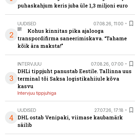
puhaskahjum keris juba üle 1,3 miljoni euro
UUDISED
07.08.26, 11:00
Kohus kinnitas pika ajalooga
2
transpordifirma saneerimiskava. “Tahame
kõik ära maksta!”
INTERVJUU
07.08.26, 07:00
DHLi tippjuht panustab Eestile. Tallinna uus
3
terminal tõi Saksa logistikahiiule kõva
kasvu
Intervjuu tippjuhiga
UUDISED
27.07.26, 17:18
4
DHL ostab Venipaki, viimase kaubamärk
säilib