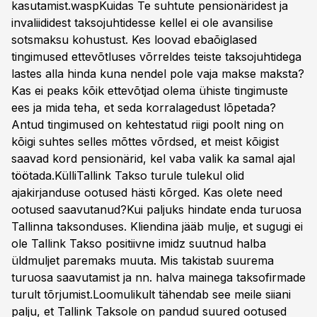
kasutamist.waspKuidas Te suhtute pensionäridest ja
invaliididest taksojuhtidesse kellel ei ole avansilise
sotsmaksu kohustust. Kes loovad ebaõiglased
tingimused ettevõtluses võrreldes teiste taksojuhtidega
lastes alla hinda kuna nendel pole vaja makse maksta?
Kas ei peaks kõik ettevõtjad olema ühiste tingimuste
ees ja mida teha, et seda korralagedust lõpetada?
Antud tingimused on kehtestatud riigi poolt ning on
kõigi suhtes selles mõttes võrdsed, et meist kõigist
saavad kord pensionärid, kel vaba valik ka samal ajal
töötada.KülliTallink Takso turule tulekul olid
ajakirjanduse ootused hästi kõrged. Kas olete need
ootused saavutanud?Kui paljuks hindate enda turuosa
Tallinna taksonduses. Kliendina jääb mulje, et sugugi ei
ole Tallink Takso positiivne imidz suutnud halba
üldmuljet paremaks muuta. Mis takistab suurema
turuosa saavutamist ja nn. halva mainega taksofirmade
turult tõrjumist.Loomulikult tähendab see meile siiani
palju, et Tallink Taksole on pandud suured ootused