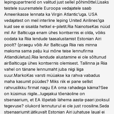
lepingupartnerid on valitud just sellel põhimõttel.Lisaks
teistele suurematele Euroopa vedajatele saab
Ameerikasse lennata ka Virgin Atlantic’uga. USA
vedajatest on meil interline leping United Airilines’iga
kuid see ei sisalda hetkel e-piletit.Ria NainotseKas nüüd
mil Air Balticuga enam ühes kontsernis ei olda, võiks
oodata ka Riia lendude taasalustamist Estonian Airi
poolt? (praegu võib Air Balticuga Riia reis minna
maksma sama palju kui mõne teise lennufirma
Atlandiületus).Riia lendude alustamine ei ole sõltunud
airBalticuga ühes kontsernis olemisest. Tallinna ja Riia
vahel on tänane lennumaht juba niigi liiga
suur.MarkoKas varsti müüakse ka rahva vabadus
maha kasumit püüdes? Miks riik ei pane sellist
rahvuslikku firmat nagu EA oma rahadega käima?See
on küsimus riigile...lugejakui tõenäoline on
stsenaarium, et EA lõpetab lähema aasta-paari jooksul
tegevuse? olukord lennuturul ei ole just roosiline.Seda
stsenaariumit jätkuvalt Estonian Airi juhatuse laual ei