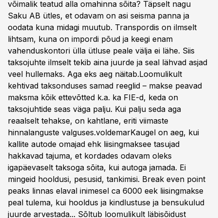
võimalik teatud alla omahinna sõita? Täpselt nagu
Saku AB ütles, et odavam on asi seisma panna ja
oodata kuna midagi muutub. Transpordis on ilmselt
lihtsam, kuna on impordi põud ja keegi enam
vahenduskontori ülla ütluse peale välja ei lähe. Siis
taksojuhte ilmselt tekib aina juurde ja seal lähvad asjad
veel hullemaks. Aga eks aeg näitab.Loomulikult
kehtivad taksonduses samad reeglid – makse peavad
maksma kõik ettevõtted k.a. ka FIE-d, keda on
taksojuhtide seas väga palju. Kui palju seda aga
reaalselt tehakse, on kahtlane, eriti viimaste
hinnalanguste valguses.voldemarKaugel on aeg, kui
kallite autode omajad ehk liisingmaksee tasujad
hakkavad tajuma, et kordades odavam oleks
igapäevaselt taksoga sõita, kui autoga jamada. Ei
mingeid hooldusi, pesusid, tankimisi. Break even point
peaks linnas elaval inimesel ca 6000 eek liisingmakse
peal tulema, kui hooldus ja kindlustuse ja bensukulud
juurde arvestada... Sõltub loomulikult läbisõidust