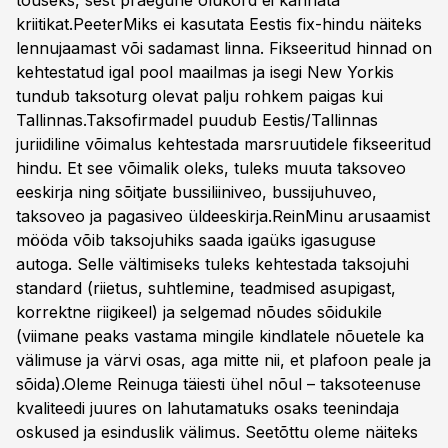
tõuseks, sest praegune olukord ei kannata
kriitikat.PeeterMiks ei kasutata Eestis fix-hindu näiteks
lennujaamast või sadamast linna. Fikseeritud hinnad on
kehtestatud igal pool maailmas ja isegi New Yorkis
tundub taksoturg olevat palju rohkem paigas kui
Tallinnas.Taksofirmadel puudub Eestis/Tallinnas
juriidiline võimalus kehtestada marsruutidele fikseeritud
hindu. Et see võimalik oleks, tuleks muuta taksoveo
eeskirja ning sõitjate bussiliiniveo, bussijuhuveo,
taksoveo ja pagasiveo üldeeskirja.ReinMinu arusaamist
mööda võib taksojuhiks saada igaüks igasuguse
autoga. Selle vältimiseks tuleks kehtestada taksojuhi
standard (riietus, suhtlemine, teadmised asupigast,
korrektne riigikeel) ja selgemad nõudes sõidukile
(viimane peaks vastama mingile kindlatele nõuetele ka
välimuse ja värvi osas, aga mitte nii, et plafoon peale ja
sõida).Oleme Reinuga täiesti ühel nõul – taksoteenuse
kvaliteedi juures on lahutamatuks osaks teenindaja
oskused ja esinduslik välimus. Seetõttu oleme näiteks