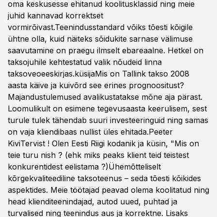
oma keskusesse ehitanud koolitusklassid ning meie
juhid kannavad korrektset
vormirõivast.Teenindusstandard võiks tõesti kõigile
ühtne olla, kuid näiteks sõidukite sarnase välimuse
saavutamine on praegu ilmselt ebareaalne. Hetkel on
taksojuhile kehtestatud valik nõudeid linna
taksoveoeeskirjas.küsijaMis on Tallink takso 2008
aasta käive ja kuivõrd see erines prognoositust?
Majandustulemused avalikustatakse mõne aja pärast.
Loomulikult on esimene tegevusaasta keerulisem, sest
turule tulek tähendab suuri investeeringuid ning samas
on vaja kliendibaas nullist üles ehitada.Peeter
KiviTervist ! Olen Eesti Riigi kodanik ja küsin, "Mis on
teie turu nish ? (ehk miks peaks klient teid teistest
konkurentidest eelistama ?)Ühemõtteliselt
kõrgekvaliteediline taksoteenus – seda tõesti kõikides
aspektides. Meie töötajad peavad olema koolitatud ning
head klienditeenindajad, autod uued, puhtad ja
turvalised ning teenindus aus ja korrektne. Lisaks