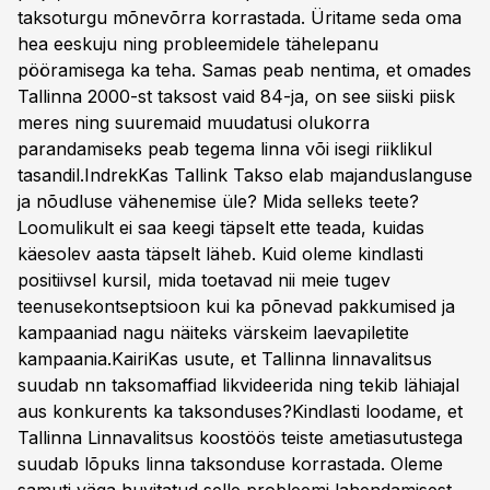
taksoturgu mõnevõrra korrastada. Üritame seda oma
hea eeskuju ning probleemidele tähelepanu
pööramisega ka teha. Samas peab nentima, et omades
Tallinna 2000-st taksost vaid 84-ja, on see siiski piisk
meres ning suuremaid muudatusi olukorra
parandamiseks peab tegema linna või isegi riiklikul
tasandil.IndrekKas Tallink Takso elab majanduslanguse
ja nõudluse vähenemise üle? Mida selleks teete?
Loomulikult ei saa keegi täpselt ette teada, kuidas
käesolev aasta täpselt läheb. Kuid oleme kindlasti
positiivsel kursil, mida toetavad nii meie tugev
teenusekontseptsioon kui ka põnevad pakkumised ja
kampaaniad nagu näiteks värskeim laevapiletite
kampaania.KairiKas usute, et Tallinna linnavalitsus
suudab nn taksomaffiad likvideerida ning tekib lähiajal
aus konkurents ka taksonduses?Kindlasti loodame, et
Tallinna Linnavalitsus koostöös teiste ametiasutustega
suudab lõpuks linna taksonduse korrastada. Oleme