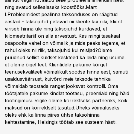
samuti väga huvitatud selle probleemi lahendamisest
ning avatud sellealaseks koostööks.Mart
LProbleemidest pealinna taksonduses on räägitud
aastaid - taksojuhid petavad nii kliente kui riiki, klient
viriseb hinna üle ning taksojuhid kurdavad, et
kilomeetritariif on alla arvestust. Kas mingi tasakaal
osapoolte vahel on võimalik ja mida peaks tegema, et
rahul oleks nii riik, taksojuhid kui reisijad?Oleme
püüdnud sellist kuldset keskteed ka leida ning usume,
et oleme õigel teel. Klientidele pakume kõrget
teenusekvaliteeti võimalikult soodsa hinna eest, samuti
usaldusväärsust, kuivõrd meie taksode tehnika
võimaldab teostada ranget jooksvat kontrolli. Oma
töötajatele pakume kindlat töötasu, preemiaid ning häid
töötingimusi. Riigile oleme korrektseks partneriks, kõik
maksud on korrektselt tasutud.Üheks võimaluseks
oleks ehk ka linna piires ühtse taksohinna
kehtestamine, Helsingis töötab see süsteem hästi.