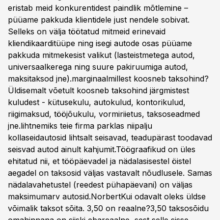
eristab meid konkurentidest paindlik mõtlemine –
püüame pakkuda klientidele just nendele sobivat.
Selleks on välja töötatud mitmeid erinevaid
kliendikaarditüüpe ning isegi autode osas püüame
pakkuda mitmekesist valikut (lasteistmetega autod,
universaalkerega ning suure pakiruumiga autod,
maksitaksod jne).marginaalmillest koosneb taksohind?
Üldisemalt võetult koosneb taksohind järgmistest
kuludest - kütusekulu, autokulud, kontorikulud,
riigimaksud, tööjõukulu, vormiriietus, taksoseadmed
jne.lihtnemiks teie firma parklas niipalju
kollaseidautosid lihtsalt seisavad, teadupärast toodavad
seisvad autod ainult kahjumit.Töögraafikud on üles
ehitatud nii, et tööpäevadel ja nädalasisestel öistel
aegadel on taksosid väljas vastavalt nõudlusele. Samas
nädalavahetustel (reedest pühapäevani) on väljas
maksimumarv autosid.NorbertKui odavalt oleks üldse
võimalik taksot sõita. 3,50 on reaalne?3,50 taksosõidu