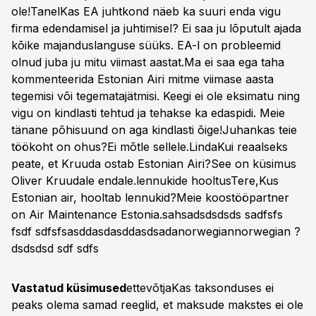
ole!TanelKas EA juhtkond näeb ka suuri enda vigu
firma edendamisel ja juhtimisel? Ei saa ju lõputult ajada
kõike majanduslanguse süüks. EA-l on probleemid
olnud juba ju mitu viimast aastat.Ma ei saa ega taha
kommenteerida Estonian Airi mitme viimase aasta
tegemisi või tegematajätmisi. Keegi ei ole eksimatu ning
vigu on kindlasti tehtud ja tehakse ka edaspidi. Meie
tänane põhisuund on aga kindlasti õige!Juhankas teie
töökoht on ohus?Ei mõtle sellele.LindaKui reaalseks
peate, et Kruuda ostab Estonian Airi?See on küsimus
Oliver Kruudale endale.lennukide hooltusTere,Kus
Estonian air, hooltab lennukid?Meie koostööpartner
on Air Maintenance Estonia.sahsadsdsdsds sadfsfs
fsdf sdfsfsasddasdasddasdsadanorwegiannorwegian ?
dsdsdsd sdf sdfs
Vastatud küsimused
ettevõtjaKas taksonduses ei
peaks olema samad reeglid, et maksude makstes ei ole