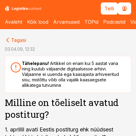
Telli
Avaleht
Kõik lood
Arvamused
TOPid
Podcastid
Vi
cebook
cebook
Tagasi
Twitter)
Twitter)
03.04.09, 12:32
kedIn
kedIn
Tähelepanu!
Artikkel on enam kui 5 aastat vana
ning kuulub väljaande digitaalsesse arhiivi.
ail
ail
Väljaanne ei uuenda ega kaasajasta arhiveeritud
sisu, mistõttu võib olla vajalik kaasaegsete
k
k
allikatega tutvumine
Milline on tõeliselt avatud
postiturg?
1. aprillil avati Eestis postiturg ehk nüüdsest