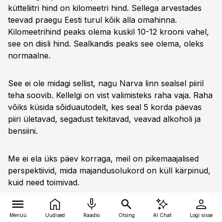
See ei ole midagi sellist, nagu Narva linn sealsel piiril
teha soovib. Kellelgi on vist valimisteks raha vaja. Raha
võiks küsida sõiduautodelt, kes seal 5 korda päevas
piiri ületavad, segadust tekitavad, veavad alkoholi ja
bensiini.
Me ei ela üks päev korraga, meil on pikemaajalised
perspektiivid, mida majandusolukord on küll kärpinud,
kuid need toimivad.
Menüü
Uudised
Raadio
Otsing
AI Chat
Logi sisse