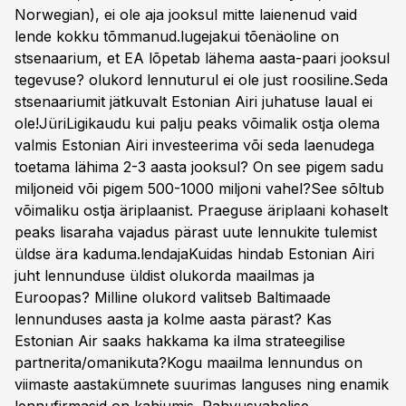
Norwegian), ei ole aja jooksul mitte laienenud vaid
lende kokku tõmmanud.lugejakui tõenäoline on
stsenaarium, et EA lõpetab lähema aasta-paari jooksul
tegevuse? olukord lennuturul ei ole just roosiline.Seda
stsenaariumit jätkuvalt Estonian Airi juhatuse laual ei
ole!JüriLigikaudu kui palju peaks võimalik ostja olema
valmis Estonian Airi investeerima või seda laenudega
toetama lähima 2-3 aasta jooksul? On see pigem sadu
miljoneid või pigem 500-1000 miljoni vahel?See sõltub
võimaliku ostja äriplaanist. Praeguse äriplaani kohaselt
peaks lisaraha vajadus pärast uute lennukite tulemist
üldse ära kaduma.lendajaKuidas hindab Estonian Airi
juht lennunduse üldist olukorda maailmas ja
Euroopas? Milline olukord valitseb Baltimaade
lennunduses aasta ja kolme aasta pärast? Kas
Estonian Air saaks hakkama ka ilma strateegilise
partnerita/omanikuta?Kogu maailma lennundus on
viimaste aastakümnete suurimas languses ning enamik