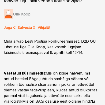
tohivad kirju laiali vedada kõik soovijad?
Olle Koop
Jaga
Salvesta
Vihja
Mida arvab Eesti Postiga konkureerimisest, D2D OÜ
juhatuse liige Olle Koop, kes vastab lugejate
küsimustele esmaspäeval 6. aprillil kell 12-14.
Vastatud küsimused
lizMis on kõige halvem, mis
antud hetekel EAga juhtuda saab?Iga vähem või
rohkem tõenäolise stsenaariumi jaoks on ettevõttel
olemas vastav tegevusplaan, kuidas antud olukorras
parimal viisil tegutseda ja ettevõtte eesmärke ellu
viia.logistikMis on SASi osaluse eest õiglane hind?Ei