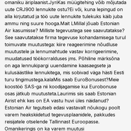
omaniku äriplaanist.JyriKas müügitehing võib mõjutada
uute CRJ900 lennukite ostu?Ei või, kuna lepingud on
alla kirjutatud ja töö uute lennukite tulekuks käib juba
ammu ning suure hooga.Mait LMillal jõuab Estonian
Air kasumisse? Milliste tegevustega see saavutatakse?
See saavutatakse firma tegevuse kohandamisega turul
toimuvate muutustega: kiire reageerimine nõudluse
muutustele ja lennumahtude vastav korrigeerimine,
muudatused töökorralduses jms. Põhiline märksõna
on aga lennukipargi uuendamine kaasaegsete ja
kulusäästlike lennukitega, mis sobivad väga hästi Eesti
turu tingimustega.kalaMis saab EuroBonusest?Meie
koostöö SAS-ga nii koodijagamise kui Eurobonuse
osas jätkub muutusteta.Laurimis siis saab Estonian
Airist ehk kes on EA vastu huvi üles näidanud?
Estonian Air tegutseb edasi vastavalt nõukogu poolt
varem heakskiidetud tegevusplaanidele, pakkudes
reisijatele otselende Tallinnast Euroopasse.
Omanikeringis on ka varem muutusi