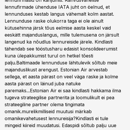
lennufirmasid on kahjumis. Rahvusvahelise
lennufirmade ühenduse IATA juht on öelnud, et
lennunduses kestab langus vähemalt kolm aastat.
Lennunduse raske olukorra taga ei ole ainult
kütusehinna järsk tõus eelmise aasta keskel vaid
eeskätt majanduslangus, mille tulemusena on järsult
langenud ka nõudlus lennureiside järele. Kindlasti
tähendab see tööstusharu edasist konsolideerumist
kuna ülepakkumist turul on hetkel tõesti
palju.Baltimaade lennunduse lähitulevik sõltub meie
majanduslikust arengust. Estonian Air arvestab
sellega, et aasta pärast on veel väga raske ja kolme
aasta pärast on läinud juba natuke
paremaks...Estonian Air ei saa kindlasti hakkama ilma
tugeva strateegilise partnerita ja loomulikult ei pea
strateegiline partner olema tingimata
omanik.murelikmilliseid muutusi märkab
omanikevahetusest lennureisija?Kindlasti ei tule
mingeid kiireid muudatusi. Edaspidi sõltub palju uue