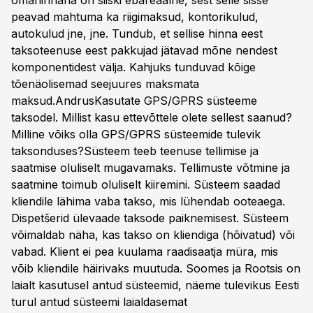
omahinnana on siiski ebareaalne, sest selle sisse
peavad mahtuma ka riigimaksud, kontorikulud,
autokulud jne, jne. Tundub, et sellise hinna eest
taksoteenuse eest pakkujad jätavad mõne nendest
komponentidest välja. Kahjuks tunduvad kõige
tõenäolisemad seejuures maksmata
maksud.AndrusKasutate GPS/GPRS süsteeme
taksodel. Millist kasu ettevõttele olete sellest saanud?
Milline võiks olla GPS/GPRS süsteemide tulevik
taksonduses?Süsteem teeb teenuse tellimise ja
saatmise oluliselt mugavamaks. Tellimuste võtmine ja
saatmine toimub oluliselt kiiremini. Süsteem saadad
kliendile lähima vaba takso, mis lühendab ooteaega.
Dispetšerid ülevaade taksode paiknemisest. Süsteem
võimaldab näha, kas takso on kliendiga (hõivatud) või
vabad. Klient ei pea kuulama raadisaatja müra, mis
võib kliendile häirivaks muutuda. Soomes ja Rootsis on
laialt kasutusel antud süsteemid, näeme tulevikus Eesti
turul antud süsteemi laialdasemat