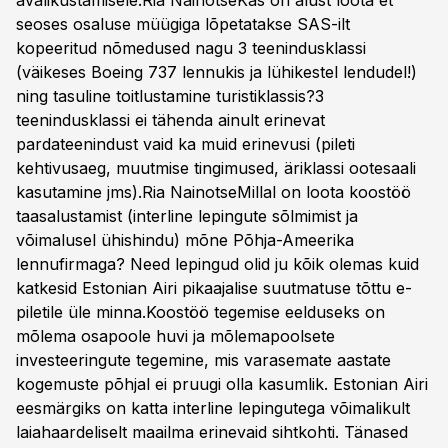
avalikustamisele.Ria NainotseKas on alust loota et
seoses osaluse müügiga lõpetatakse SAS-ilt
kopeeritud nõmedused nagu 3 teenindusklassi
(väikeses Boeing 737 lennukis ja lühikestel lendudel!)
ning tasuline toitlustamine turistiklassis?3
teenindusklassi ei tähenda ainult erinevat
pardateenindust vaid ka muid erinevusi (pileti
kehtivusaeg, muutmise tingimused, äriklassi ootesaali
kasutamine jms).Ria NainotseMillal on loota koostöö
taasalustamist (interline lepingute sõlmimist ja
võimalusel ühishindu) mõne Põhja-Ameerika
lennufirmaga? Need lepingud olid ju kõik olemas kuid
katkesid Estonian Airi pikaajalise suutmatuse tõttu e-
piletile üle minna.Koostöö tegemise eelduseks on
mõlema osapoole huvi ja mõlemapoolsete
investeeringute tegemine, mis varasemate aastate
kogemuste põhjal ei pruugi olla kasumlik. Estonian Airi
eesmärgiks on katta interline lepingutega võimalikult
laiahaardeliselt maailma erinevaid sihtkohti. Tänased