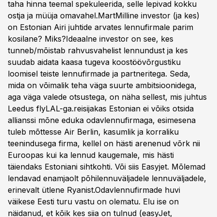
taha hinna teemal spekuleerida, selle lepivad kokku
ostja ja müüja omavahel.MartMilline investor (ja kes)
on Estonian Airi juhtide arvates lennufirmale parim
kosilane? Miks?Ideaalne investor on see, kes
tunneb/mõistab rahvusvahelist lennundust ja kes
suudab aidata kaasa tugeva koostöövõrgustiku
loomisel teiste lennufirmade ja partneritega. Seda,
mida on võimalik teha väga suurte ambitsioonidega,
aga väga valede otsustega, on näha sellest, mis juhtus
Leedus flyLAL-ga.reisijakas Estonian ei võiks otsida
allianssi mõne eduka odavlennufirmaga, esimesena
tuleb mõttesse Air Berlin, kasumlik ja korraliku
teenindusega firma, kellel on hästi arenenud võrk nii
Euroopas kui ka lennud kaugemale, mis hästi
täiendaks Estoniani sihtkohti. Või siis Easyjet. Mõlemad
lendavad enamjaolt põhilennuväljadele lennuväljadele,
erinevalt ütlene Ryanist.Odavlennufirmade huvi
väikese Eesti turu vastu on olematu. Elu ise on
näidanud, et kõik kes siia on tulnud (easyJet,