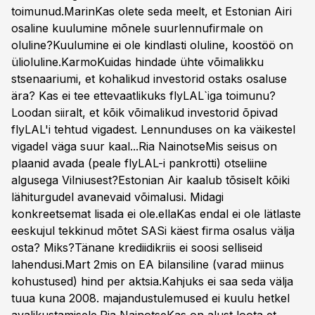
toimunud.MarinKas olete seda meelt, et Estonian Airi
osaline kuulumine mõnele suurlennufirmale on
oluline?Kuulumine ei ole kindlasti oluline, koostöö on
ülioluline.KarmoKuidas hindade ühte võimalikku
stsenaariumi, et kohalikud investorid ostaks osaluse
ära? Kas ei tee ettevaatlikuks flyLAL`iga toimunu?
Loodan siiralt, et kõik võimalikud investorid õpivad
flyLAL'i tehtud vigadest. Lennunduses on ka väikestel
vigadel väga suur kaal...Ria NainotseMis seisus on
plaanid avada (peale flyLAL-i pankrotti) otseliine
algusega Vilniusest?Estonian Air kaalub tõsiselt kõiki
lähiturgudel avanevaid võimalusi. Midagi
konkreetsemat lisada ei ole.ellaKas endal ei ole lätlaste
eeskujul tekkinud mõtet SASi käest firma osalus välja
osta? Miks?Tänane krediidikriis ei soosi selliseid
lahendusi.Mart 2mis on EA bilansiline (varad miinus
kohustused) hind per aktsia.Kahjuks ei saa seda välja
tuua kuna 2008. majandustulemused ei kuulu hetkel