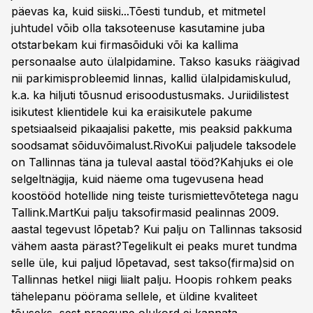
päevas ka, kuid siiski...Tõesti tundub, et mitmetel
juhtudel võib olla taksoteenuse kasutamine juba
otstarbekam kui firmasõiduki või ka kallima
personaalse auto ülalpidamine. Takso kasuks räägivad
nii parkimisprobleemid linnas, kallid ülalpidamiskulud,
k.a. ka hiljuti tõusnud erisoodustusmaks. Juriidilistest
isikutest klientidele kui ka eraisikutele pakume
spetsiaalseid pikaajalisi pakette, mis peaksid pakkuma
soodsamat sõiduvõimalust.RivoKui paljudele taksodele
on Tallinnas täna ja tuleval aastal tööd?Kahjuks ei ole
selgeltnägija, kuid näeme oma tugevusena head
koostööd hotellide ning teiste turismiettevõtetega nagu
Tallink.MartKui palju taksofirmasid pealinnas 2009.
aastal tegevust lõpetab? Kui palju on Tallinnas taksosid
vähem aasta pärast?Tegelikult ei peaks muret tundma
selle üle, kui paljud lõpetavad, sest takso(firma)sid on
Tallinnas hetkel niigi liialt palju. Hoopis rohkem peaks
tähelepanu pöörama sellele, et üldine kvaliteet