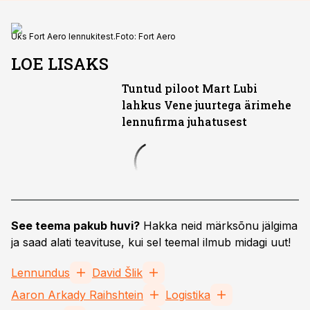
Üks Fort Aero lennukitest.
Foto:
Fort Aero
LOE LISAKS
Tuntud piloot Mart Lubi
lahkus Vene juurtega ärimehe
lennufirma juhatusest
See teema pakub huvi?
Hakka neid märksõnu jälgima
ja saad alati teavituse, kui sel teemal ilmub midagi uut!
Lennundus
David Šlik
Aaron Arkady Raihshtein
Logistika