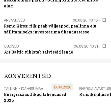
alati
ARVAMUSED
06.08.26, 10:45
Remo Kirss: riik peab väljaspool pealinna elu
säilitamiseks investeerima ühendustesse
UUDISED
06.08.26, 10:31
Air Baltic tühistab talviseid lende
KONVERENTSID
16.09.2026
TALLINN - IDA-VIRUMAA
ENERGIA AVASTUS
Energiasäästlikud lahendused
Kriisikindluse
2026