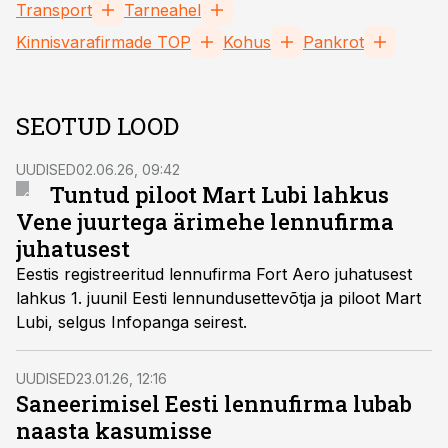
Transport
Tarneahel
Kinnisvarafirmade TOP
Kohus
Pankrot
SEOTUD LOOD
UUDISED
02.06.26, 09:42
Tuntud piloot Mart Lubi lahkus
Vene juurtega ärimehe lennufirma
juhatusest
Eestis registreeritud lennufirma Fort Aero juhatusest
lahkus 1. juunil Eesti lennundusettevõtja ja piloot Mart
Lubi, selgus Infopanga seirest.
UUDISED
23.01.26, 12:16
Saneerimisel Eesti lennufirma lubab
naasta kasumisse