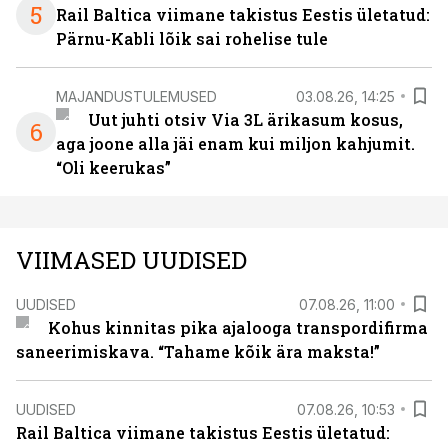
5
Rail Baltica viimane takistus Eestis ületatud:
Pärnu-Kabli lõik sai rohelise tule
MAJANDUSTULEMUSED
03.08.26, 14:25
Uut juhti otsiv Via 3L ärikasum kosus,
6
aga joone alla jäi enam kui miljon kahjumit.
“Oli keerukas”
VIIMASED UUDISED
UUDISED
07.08.26, 11:00
Kohus kinnitas pika ajalooga transpordifirma
saneerimiskava. “Tahame kõik ära maksta!”
UUDISED
07.08.26, 10:53
Rail Baltica viimane takistus Eestis ületatud: