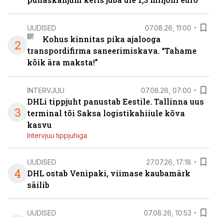
UUDISED
07.08.26, 11:00
Kohus kinnitas pika ajalooga
2
transpordifirma saneerimiskava. “Tahame
kõik ära maksta!”
INTERVJUU
07.08.26, 07:00
DHLi tippjuht panustab Eestile. Tallinna uus
3
terminal tõi Saksa logistikahiiule kõva
kasvu
Intervjuu tippjuhiga
UUDISED
27.07.26, 17:18
4
DHL ostab Venipaki, viimase kaubamärk
säilib
UUDISED
07.08.26, 10:53