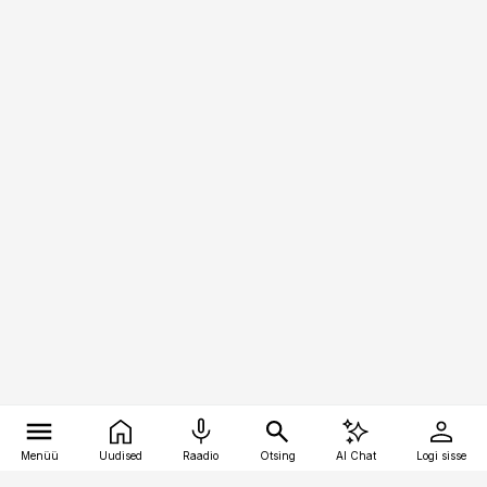
Menüü
Uudised
Raadio
Otsing
AI Chat
Logi sisse