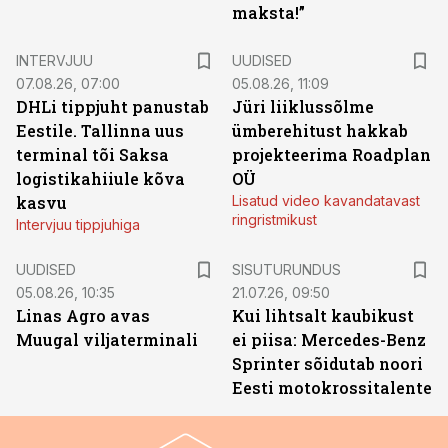
maksta!”
INTERVJUU
UUDISED
07.08.26, 07:00
05.08.26, 11:09
DHLi tippjuht panustab
Jüri liiklussõlme
Eestile. Tallinna uus
ümberehitust hakkab
terminal tõi Saksa
projekteerima Roadplan
logistikahiiule kõva
OÜ
kasvu
Lisatud video kavandatavast
ringristmikust
Intervjuu tippjuhiga
ST
UUDISED
SISUTURUNDUS
05.08.26, 10:35
21.07.26, 09:50
Linas Agro avas
Kui lihtsalt kaubikust
Muugal viljaterminali
ei piisa: Mercedes-Benz
Sprinter sõidutab noori
Eesti motokrossitalente