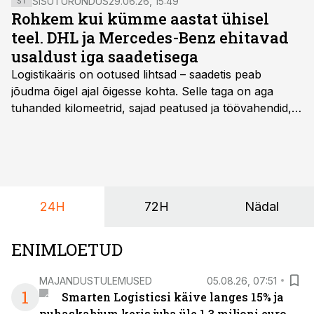
SISUTURUNDUS
29.06.26, 15:49
ST
ärilennukite müügi- ja hooldusteenust.
Rohkem kui kümme aastat ühisel
teel. DHL ja Mercedes-Benz ehitavad
usaldust iga saadetisega
Logistikaäris on ootused lihtsad – saadetis peab
jõudma õigel ajal õigesse kohta. Selle taga on aga
tuhanded kilomeetrid, sajad peatused ja töövahendid,
mille peale peab saama alati kindel olla. Just seepärast
on DHL usaldanud Mercedes-Benzi tarbesõidukeid
juba enam kui kümme aastat ning koostöö Vehoga on
selle aja jooksul kujunenud oluliseks osaks ettevõtte
igapäevasest tööst.
24H
72H
Nädal
ENIMLOETUD
MAJANDUSTULEMUSED
05.08.26, 07:51
1
Smarten Logisticsi käive langes 15% ja
puhaskahjum keris juba üle 1,3 miljoni euro