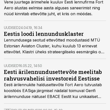
Vene juurtega ärimehele kuuluv Eesti lennufirma Fort
Aero alustas eelmise aasta alguses saneerimist ning
nüüd kinnitab ettevõtte juht, et kriis on möödas.
UUDISED
24.04.19, 16:34
Eestis loodi lennundusklaster
Lennundusega seotud ettevõtted moodustasid MTÜ
Estonian Aviaton Cluster, kuhu kuulub 13 erinevat
ettevõtet. Klastri üheks strateergiliseks eesmärgiks on
tõsta viie aastaga lennundussektori osakaal Eesti SKP-
st kolmelt protsendilt viiele.
UUDISED
16.05.22, 14:50
Eesti ärilennundusettevõte meelitab
rahvusvahelisi investoreid Eestisse
Eesti ärilennukite haldusettevõte Fort Aero tutvustab
koostöös EASiga järgmisel nädalal toimuval Genfi
ärilennunduse näitusel EBACE Eestit kui unikaalset
ärilennunduse turgu, mis suudab pakkuda kõige
kõrgematele rahvusvahelisele standarditele vastavat