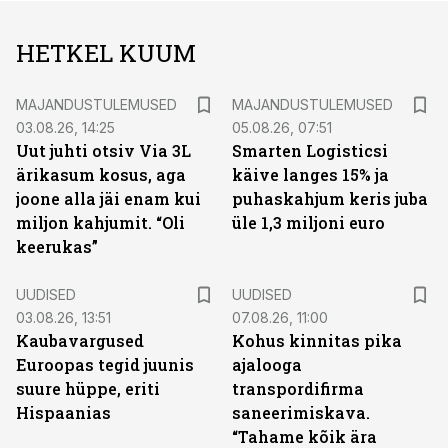
HETKEL KUUM
MAJANDUSTULEMUSED
MAJANDUSTULEMUSED
03.08.26, 14:25
05.08.26, 07:51
Uut juhti otsiv Via 3L
Smarten Logisticsi
ärikasum kosus, aga
käive langes 15% ja
joone alla jäi enam kui
puhaskahjum keris juba
miljon kahjumit. “Oli
üle 1,3 miljoni euro
keerukas”
UUDISED
UUDISED
03.08.26, 13:51
07.08.26, 11:00
Kaubavargused
Kohus kinnitas pika
Euroopas tegid juunis
ajalooga
suure hüppe, eriti
transpordifirma
Hispaanias
saneerimiskava.
“Tahame kõik ära