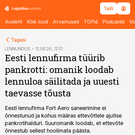
Telli
Avaleht
Kõik lood
Arvamused
TOPid
Podcastid
Vi
cebook
Tagasi
Twitter)
LENNUNDUS
12.06.26, 12:51
Eesti lennufirma tüürib
kedIn
pankrotti: omanik loodab
ail
lennuloa säilitada ja uuesti
k
taevasse tõusta
Eesti lennufirma Fort Aero saneerimine ei
õnnestunud ja kohus määras ettevõttele ajutise
pankrotihalduri. Suuromanik loodab, et ettevõte
õnnestub sellest hoolimata päästa.