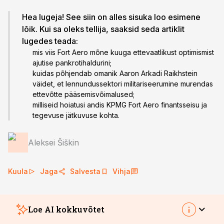
Hea lugeja! See siin on alles sisuka loo esimene
lõik. Kui sa oleks tellija, saaksid seda artiklit
lugedes teada:
mis viis Fort Aero mõne kuuga ettevaatlikust optimismist
ajutise pankrotihaldurini;
kuidas põhjendab omanik Aaron Arkadi Raikhstein
väidet, et lennundussektori militariseerumine murendas
ettevõtte pääsemisvõimalused;
milliseid hoiatusi andis KPMG Fort Aero finantsseisu ja
tegevuse jätkuvuse kohta.
Aleksei Šiškin
Kuula
Jaga
Salvesta
Vihja
Loe AI kokkuvõtet