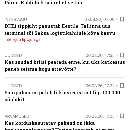
Pärnu-Kabli lõik sai rohelise tule
INTERVJUU
07.08.26, 07:00
DHLi tippjuht panustab Eestile. Tallinna uus
terminal tõi Saksa logistikahiiule kõva kasvu
Intervjuu tippjuhiga
UUDISED
06.08.26, 17:35
Kas suudad kriisi peatada enne, kui üks katkestus
paneb seisma kogu ettevõtte?
UUDISED
06.08.26, 17:32
Suurpuhastus pühib liiklusregistrist ligi 100 000
sõidukit
ARVAMUSED
06.08.26, 12:03
Kas korduskasutatav pakend on ikka
keskkonnale parim? Uuring kinnitab, et mitte