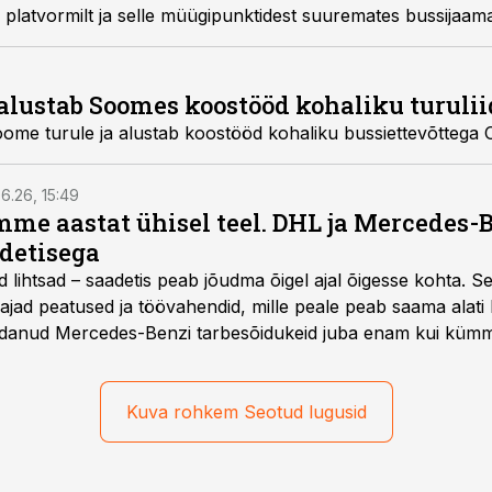
e platvormilt ja selle müügipunktidest suuremates bussijaama
alustab Soomes koostööd kohaliku turulii
ome turule ja alustab koostööd kohaliku bussiettevõttega 
6.26, 15:49
e aastat ühisel teel. DHL ja Mercedes-
adetisega
d lihtsad – saadetis peab jõudma õigel ajal õigesse kohta. S
ajad peatused ja töövahendid, mille peale peab saama alati k
danud Mercedes-Benzi tarbesõidukeid juba enam kui kümm
ksul kujunenud oluliseks osaks ettevõtte igapäevasest tööst
Kuva rohkem Seotud lugusid