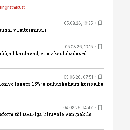
ingristmikust
05.08.26, 10:35
ugal viljaterminali
05.08.26, 10:15
müüjad kardavad, et maksulubadused
05.08.26, 07:51
 käive langes 15% ja puhaskahjum keris juba
04.08.26, 14:47
form tõi DHL-iga liituvale Venipakile