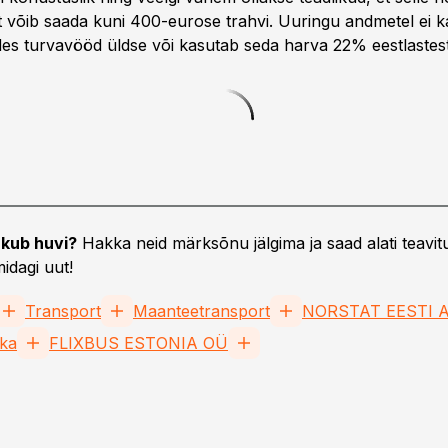
t võib saada kuni 400-eurose trahvi. Uuringu andmetel ei k
ides turvavööd üldse või kasutab seda harva 22% eestlastest
kub huvi?
Hakka neid märksõnu jälgima ja saad alati teavitu
idagi uut!
Transport
Maanteetransport
NORSTAT EESTI 
ska
FLIXBUS ESTONIA OÜ