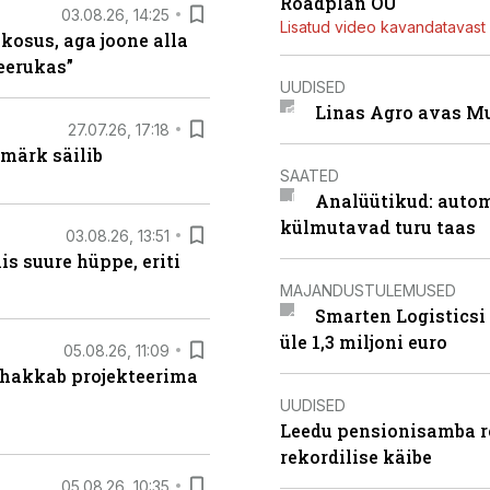
Roadplan OÜ
03.08.26, 14:25
Lisatud video kavandatavast r
 kosus, aga joone alla
keerukas”
UUDISED
Linas Agro avas Mu
27.07.26, 17:18
märk säilib
SAATED
Analüütikud: auto
külmutavad turu taas
03.08.26, 13:51
s suure hüppe, eriti
MAJANDUSTULEMUSED
Smarten Logisticsi
üle 1,3 miljoni euro
05.08.26, 11:09
 hakkab projekteerima
UUDISED
Leedu pensionisamba re
rekordilise käibe
05.08.26, 10:35