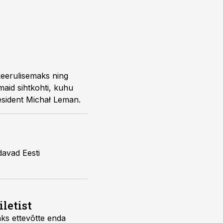
 keerulisemaks ning
maid sihtkohti, kuhu
resident Michał Leman.
davad Eesti
letist
saks ettevõtte enda