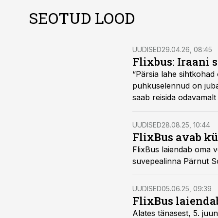
SEOTUD LOOD
UUDISED
29.04.26, 08:45
Flixbus: Iraani 
“Pärsia lahe sihtkohad 
puhkuselennud on juba k
saab reisida odavamalt
UUDISED
28.08.25, 10:44
FlixBus avab kü
FlixBus laiendab oma v
suvepealinna Pärnut S
UUDISED
05.06.25, 09:39
FlixBus laiendab
Alates tänasest, 5. juun