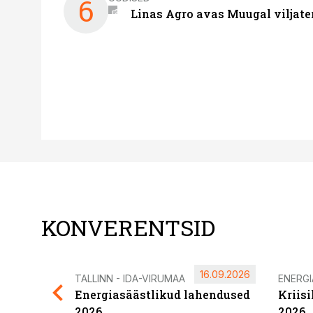
6
Linas Agro avas Muugal viljate
KONVERENTSID
16.09.2026
TALLINN - IDA-VIRUMAA
ENERG
Energiasäästlikud lahendused
Kriis
2026
2026