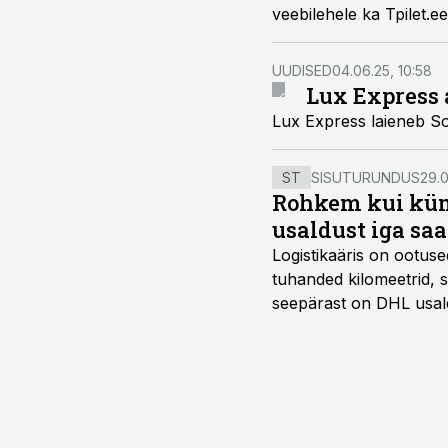
veebilehele ka Tpilet.e
UUDISED
04.06.25, 10:58
Lux Express 
Lux Express laieneb So
ST
SISUTURUNDUS
29.0
Rohkem kui kümm
usaldust iga sa
Logistikaäris on ootuse
tuhanded kilomeetrid, s
seepärast on DHL usal
Vehoga on selle aja joo