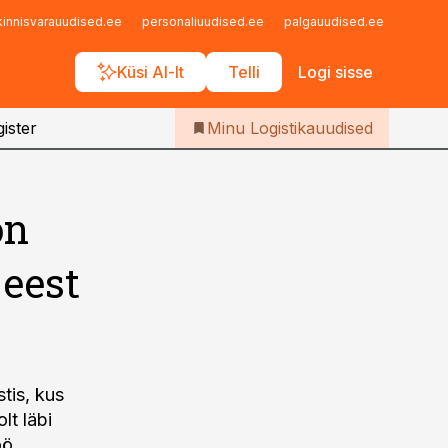
Iseteenindus
kinnisvarauudised.ee
personaliuudised.ee
palgauudised.ee
finant
Telli Logistikauudised
Küsi AI-lt
Telli
Logi sisse
ister
Minu Logistikauudised
on
 eest
tis, kus
lt läbi
öö