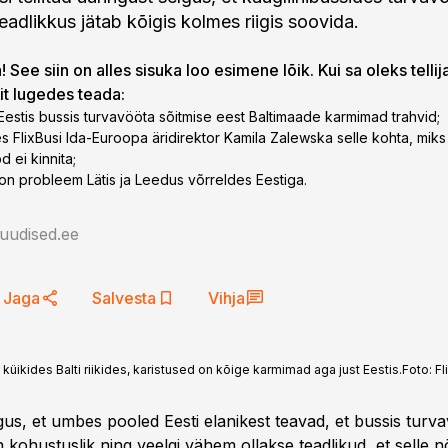
eadlikkus jätab kõigis kolmes riigis soovida.
 See siin on alles sisuka loo esimene lõik. Kui sa oleks tellij
lit lugedes teada:
Eestis bussis turvavööta sõitmise eest Baltimaade karmimad trahvid;
es FlixBusi Ida-Euroopa äridirektor Kamila Zalewska selle kohta, mik
 ei kinnita;
 on probleem Lätis ja Leedus võrreldes Eestiga.
auudised.ee
Jaga
Salvesta
Vihja
ikides Balti riikides, karistused on kõige karmimad aga just Eestis.
Foto:
Fl
gus, et umbes pooled Eesti elanikest teavad, et bussis turv
 kohustuslik ning veelgi vähem ollakse teadlikud, et selle 