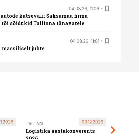
04.08.26, 11:06
e autode katseväli: Saksamaa firma
a tõi sõidukid Tallinna tänavatele
04.08.26, 11:01
massiliselt juhte
11.2026
09.12.2026
Pärnu ta
TALLINN
Logistika aastakonverents
2027
2026