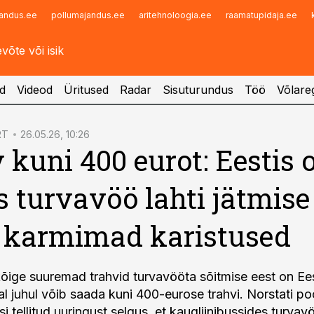
andus.ee
pollumajandus.ee
aritehnoloogia.ee
raamatupidaja.ee
Infopank
Radar
d
Videod
Üritused
Radar
Sisuturundus
Töö
Võlareg
RT
26.05.26, 10:26
 kuni 400 eurot: Eestis 
s turvavöö lahti jätmise
 karmimad karistused
õige suuremad trahvid turvavööta sõitmise eest on Ees
l juhul võib saada kuni 400-eurose trahvi. Norstati poo
si tellitud uuringust selgus, et kaugliinibussides turvav