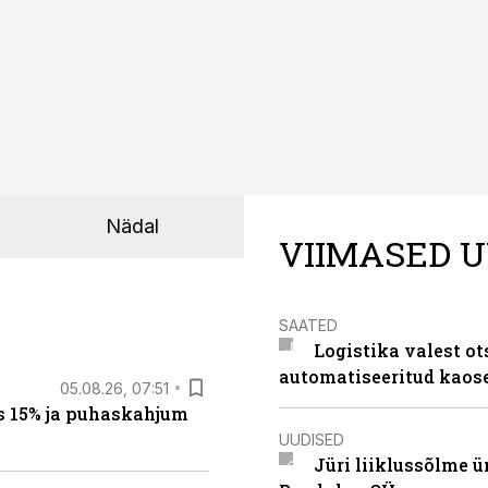
Nädal
VIIMASED U
SAATED
Logistika valest ot
automatiseeritud kaos
05.08.26, 07:51
s 15% ja puhaskahjum
UUDISED
Jüri liiklussõlme 