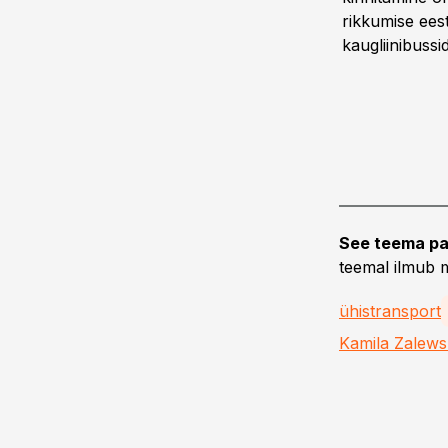
rikkumise ees
kaugliinibuss
See teema pa
teemal ilmub m
ühistransport
Kamila Zalew