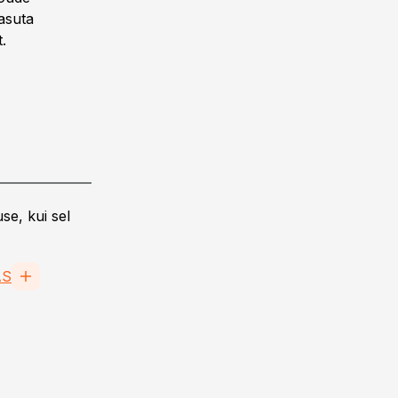
asuta
.
se, kui sel
AS