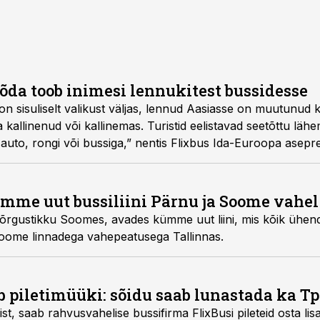
sõda toob inimesi lennukitest bussidesse
on sisuliselt valikust väljas, lennud Aasiasse on muutunud
allinenud või kallinemas. Turistid eelistavad seetõttu lähe
 auto, rongi või bussiga,” nentis Flixbus Ida-Euroopa asep
mme uut bussiliini Pärnu ja Soome vahel
õrgustikku Soomes, avades kümme uut liini, mis kõik ühen
oome linnadega vahepeatusega Tallinnas.
 piletimüüki: sõidu saab lunastada ka Tpi
ist, saab rahvusvahelise bussifirma FlixBusi pileteid osta li