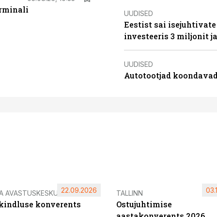
rminali
UUDISED
Eestist sai isejuhtivat
investeeris 3 miljonit j
UUDISED
Autotootjad koondavad 
22.09.2026
03.
IA AVASTUSKESKUS
TALLINN
ikindluse konverents
Ostujuhtimise
aastakonverents 2026