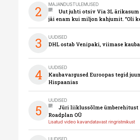
MAJANDUSTULEMUSED
2
Uut juhti otsiv Via 3L ärikasum
jäi enam kui miljon kahjumit. “Oli 
UUDISED
3
DHL ostab Venipaki, viimase kauba
UUDISED
4
Kaubavargused Euroopas tegid juuni
Hispaanias
UUDISED
5
Jüri liiklussõlme ümberehitust
Roadplan OÜ
Lisatud video kavandatavast ringristmikust
UUDISED