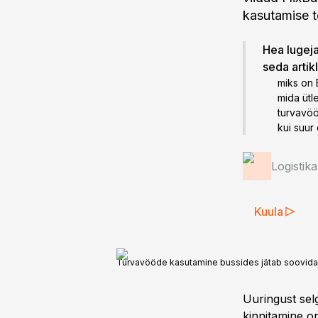
kasutamise t
Hea lugeja!
seda artik
miks on 
mida ütl
turvavööd
kui suur
Logistik
Kuula
Turvavööde kasutamine bussides jätab soovida kü
Uuringust sel
kinnitamine on