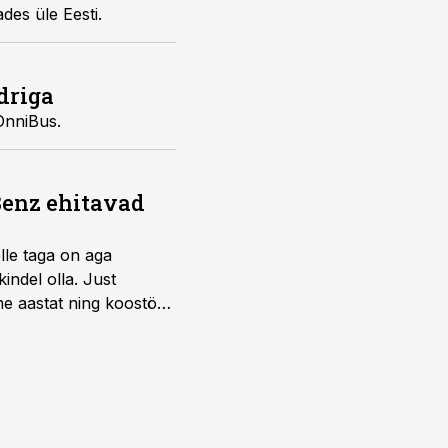
des üle Eesti.
driga
OnniBus.
Benz ehitavad
elle taga on aga
indel olla. Just
e aastat ning koostöö
.