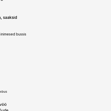
a, saaksid
s inimesed bussis
ixbus
avöö
nõude