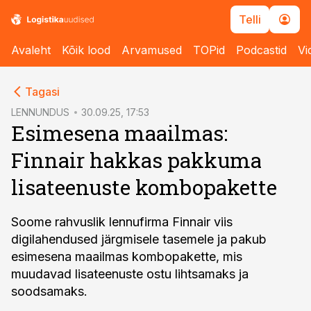
Telli
Avaleht
Kõik lood
Arvamused
TOPid
Podcastid
Vi
cebook
Tagasi
Twitter)
LENNUNDUS
30.09.25, 17:53
Esimesena maailmas:
kedIn
Finnair hakkas pakkuma
ail
lisateenuste kombopakette
k
Soome rahvuslik lennufirma Finnair viis
digilahendused järgmisele tasemele ja pakub
esimesena maailmas kombopakette, mis
muudavad lisateenuste ostu lihtsamaks ja
soodsamaks.