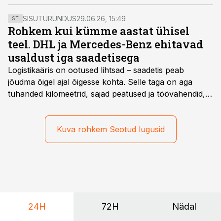
kui lihtsalt transport. See on elulise tähtsusega,”
kinnitas Tartu linnapea
Urmas Klaas
.
SISUTURUNDUS
29.06.26, 15:49
ST
Rohkem kui kümme aastat ühisel
teel. DHL ja Mercedes-Benz ehitavad
usaldust iga saadetisega
Logistikaäris on ootused lihtsad – saadetis peab
jõudma õigel ajal õigesse kohta. Selle taga on aga
tuhanded kilomeetrid, sajad peatused ja töövahendid,
mille peale peab saama alati kindel olla. Just seepärast
on DHL usaldanud Mercedes-Benzi tarbesõidukeid
juba enam kui kümme aastat ning koostöö Vehoga on
Kuva rohkem Seotud lugusid
selle aja jooksul kujunenud oluliseks osaks ettevõtte
igapäevasest tööst.
24H
72H
Nädal