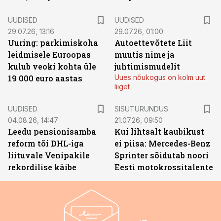
UUDISED
UUDISED
29.07.26, 13:16
29.07.26, 01:00
Uuring: parkimiskoha
Autoettevõtete Liit
leidmisele Euroopas
muutis nime ja
kulub veoki kohta üle
juhtimismudelit
19 000 euro aastas
Uues nõukogus on kolm uut
liiget
ST
UUDISED
SISUTURUNDUS
04.08.26, 14:47
21.07.26, 09:50
Leedu pensionisamba
Kui lihtsalt kaubikust
reform tõi DHL-iga
ei piisa: Mercedes-Benz
liituvale Venipakile
Sprinter sõidutab noori
rekordilise käibe
Eesti motokrossitalente