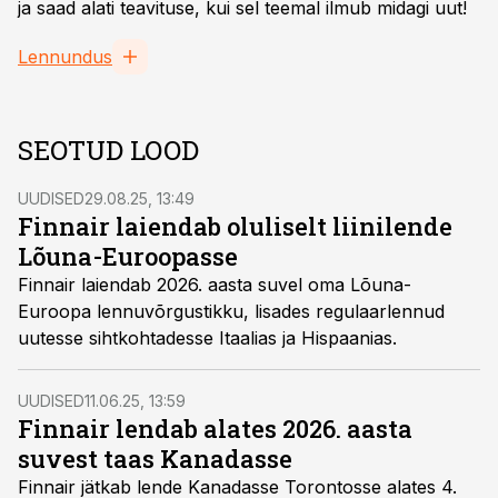
ja saad alati teavituse, kui sel teemal ilmub midagi uut!
Lennundus
SEOTUD LOOD
UUDISED
29.08.25, 13:49
Finnair laiendab oluliselt liinilende
Lõuna-Euroopasse
Finnair laiendab 2026. aasta suvel oma Lõuna-
Euroopa lennuvõrgustikku, lisades regulaarlennud
uutesse sihtkohtadesse Itaalias ja Hispaanias.
UUDISED
11.06.25, 13:59
Finnair lendab alates 2026. aasta
suvest taas Kanadasse
Finnair jätkab lende Kanadasse Torontosse alates 4.