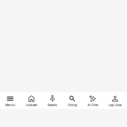
Menüü
Uudised
Raadio
Otsing
AI Chat
Logi sisse