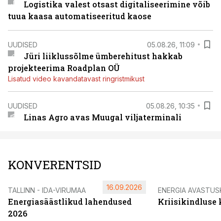
Logistika valest otsast digitaliseerimine võib
tuua kaasa automatiseeritud kaose
UUDISED
05.08.26, 11:09
Jüri liiklussõlme ümberehitust hakkab
projekteerima Roadplan OÜ
Lisatud video kavandatavast ringristmikust
UUDISED
05.08.26, 10:35
Linas Agro avas Muugal viljaterminali
KONVERENTSID
16.09.2026
TALLINN - IDA-VIRUMAA
ENERGIA AVASTUS
Energiasäästlikud lahendused
Kriisikindluse
2026