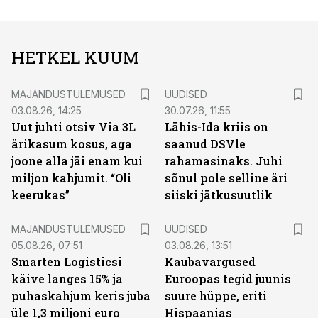
HETKEL KUUM
MAJANDUSTULEMUSED
UUDISED
03.08.26, 14:25
30.07.26, 11:55
Uut juhti otsiv Via 3L
Lähis-Ida kriis on
ärikasum kosus, aga
saanud DSVle
joone alla jäi enam kui
rahamasinaks. Juhi
miljon kahjumit. “Oli
sõnul pole selline äri
keerukas”
siiski jätkusuutlik
MAJANDUSTULEMUSED
UUDISED
05.08.26, 07:51
03.08.26, 13:51
Smarten Logisticsi
Kaubavargused
käive langes 15% ja
Euroopas tegid juunis
puhaskahjum keris juba
suure hüppe, eriti
üle 1,3 miljoni euro
Hispaanias