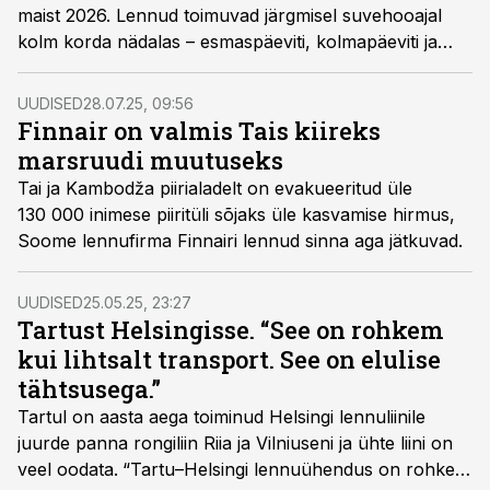
maist 2026. Lennud toimuvad järgmisel suvehooajal
kolm korda nädalas – esmaspäeviti, kolmapäeviti ja
pühapäeviti.
UUDISED
28.07.25, 09:56
Finnair on valmis Tais kiireks
marsruudi muutuseks
Tai ja Kambodža piirialadelt on evakueeritud üle
130 000 inimese piiritüli sõjaks üle kasvamise hirmus,
Soome lennufirma Finnairi lennud sinna aga jätkuvad.
UUDISED
25.05.25, 23:27
Tartust Helsingisse. “See on rohkem
kui lihtsalt transport. See on elulise
tähtsusega.”
Tartul on aasta aega toiminud Helsingi lennuliinile
juurde panna rongiliin Riia ja Vilniuseni ja ühte liini on
veel oodata.
“Tartu–Helsingi lennuühendus on rohkem