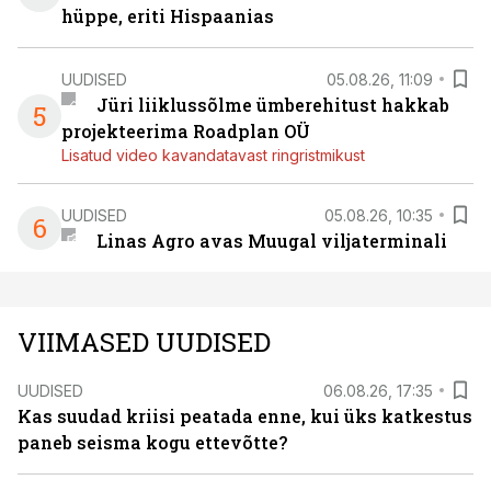
hüppe, eriti Hispaanias
UUDISED
05.08.26, 11:09
Jüri liiklussõlme ümberehitust hakkab
5
projekteerima Roadplan OÜ
Lisatud video kavandatavast ringristmikust
UUDISED
05.08.26, 10:35
6
Linas Agro avas Muugal viljaterminali
VIIMASED UUDISED
UUDISED
06.08.26, 17:35
Kas suudad kriisi peatada enne, kui üks katkestus
paneb seisma kogu ettevõtte?