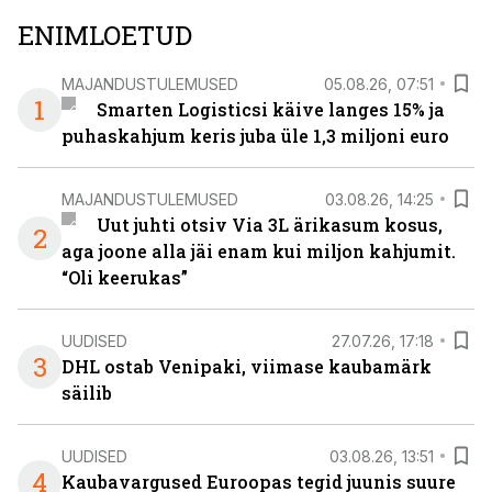
ENIMLOETUD
MAJANDUSTULEMUSED
05.08.26, 07:51
1
Smarten Logisticsi käive langes 15% ja
puhaskahjum keris juba üle 1,3 miljoni euro
MAJANDUSTULEMUSED
03.08.26, 14:25
Uut juhti otsiv Via 3L ärikasum kosus,
2
aga joone alla jäi enam kui miljon kahjumit.
“Oli keerukas”
UUDISED
27.07.26, 17:18
3
DHL ostab Venipaki, viimase kaubamärk
säilib
UUDISED
03.08.26, 13:51
4
Kaubavargused Euroopas tegid juunis suure