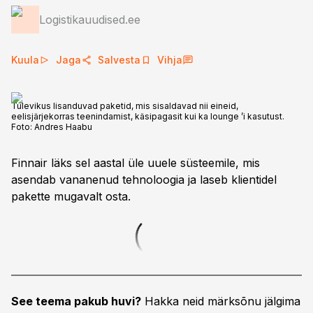
Logistikauudised.ee
Kuula
Jaga
Salvesta
Vihja
Tulevikus lisanduvad paketid, mis sisaldavad nii eineid,
eelisjärjekorras teenindamist, käsipagasit kui ka lounge ’i kasutust.
Foto:
Andres Haabu
Finnair läks sel aastal üle uuele süsteemile, mis
asendab vananenud tehnoloogia ja laseb klientidel
pakette mugavalt osta.
See teema pakub huvi?
Hakka neid märksõnu jälgima