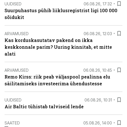
UUDISED
06.08.26, 17:32
Suurpuhastus pühib liiklusregistrist ligi 100 000
sõidukit
ARVAMUSED
06.08.26, 12:03
Kas korduskasutatav pakend on ikka
keskkonnale parim? Uuring kinnitab, et mitte
alati
ARVAMUSED
06.08.26, 10:45
Remo Kirss: riik peab väljaspool pealinna elu
säilitamiseks investeerima ühendustesse
UUDISED
06.08.26, 10:31
Air Baltic tühistab talviseid lende
SAATED
05.08.26, 14:00