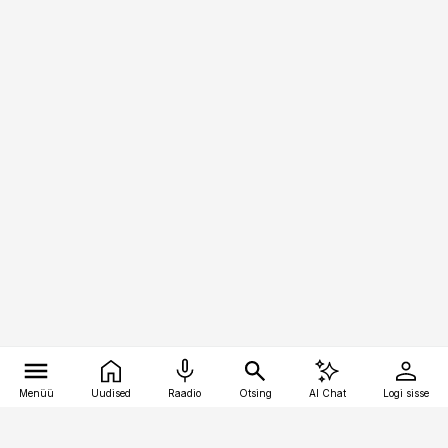
Menüü
Uudised
Raadio
Otsing
AI Chat
Logi sisse