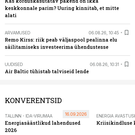
Kas korduskasutatav pakend on ikka
keskkonnale parim? Uuring kinnitab, et mitte
alati
ARVAMUSED
06.08.26, 10:45
Remo Kirss: riik peab väljaspool pealinna elu
säilitamiseks investeerima ühendustesse
UUDISED
06.08.26, 10:31
Air Baltic tühistab talviseid lende
KONVERENTSID
16.09.2026
TALLINN - IDA-VIRUMAA
ENERGIA AVASTUS
Energiasäästlikud lahendused
Kriisikindluse
2026