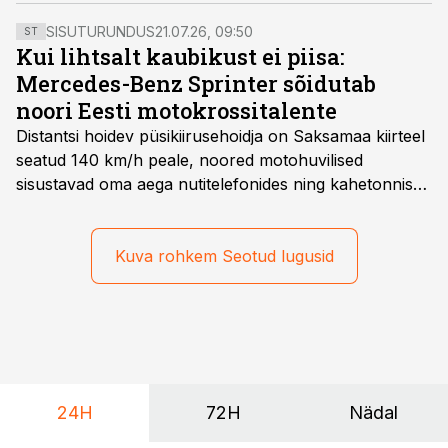
kuni 4000 veokit ja haagist aastas.
SISUTURUNDUS
21.07.26, 09:50
ST
Kui lihtsalt kaubikust ei piisa:
Mercedes-Benz Sprinter sõidutab
noori Eesti motokrossitalente
Distantsi hoidev püsikiirusehoidja on Saksamaa kiirteel
seatud 140 km/h peale, noored motohuvilised
sisustavad oma aega nutitelefonides ning kahetonnises
järelhaagises veerevad kaasa krossitsiklid koos vajaliku
varustusega. Õige pea on Prantsusmaal, Romagnes
algamas juuniorite motokrossi
Kuva rohkem Seotud lugusid
maailmameistrivõistlused.
24H
72H
Nädal