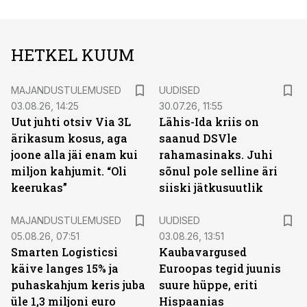
HETKEL KUUM
MAJANDUSTULEMUSED
UUDISED
03.08.26, 14:25
30.07.26, 11:55
Uut juhti otsiv Via 3L
Lähis-Ida kriis on
ärikasum kosus, aga
saanud DSVle
joone alla jäi enam kui
rahamasinaks. Juhi
miljon kahjumit. “Oli
sõnul pole selline äri
keerukas”
siiski jätkusuutlik
MAJANDUSTULEMUSED
UUDISED
05.08.26, 07:51
03.08.26, 13:51
Smarten Logisticsi
Kaubavargused
käive langes 15% ja
Euroopas tegid juunis
puhaskahjum keris juba
suure hüppe, eriti
üle 1,3 miljoni euro
Hispaanias