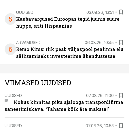
UUDISED
03.08.26, 13:51
5
Kaubavargused Euroopas tegid juunis suure
hüppe, eriti Hispaanias
ARVAMUSED
06.08.26, 10:45
6
Remo Kirss: riik peab väljaspool pealinna elu
säilitamiseks investeerima ühendustesse
VIIMASED UUDISED
UUDISED
07.08.26, 11:00
Kohus kinnitas pika ajalooga transpordifirma
saneerimiskava. “Tahame kõik ära maksta!”
UUDISED
07.08.26, 10:53