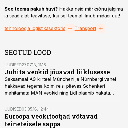
See teema pakub huvi?
Hakka neid märksõnu jälgima
ja saad alati teavituse, kui sel teemal ilmub midagi uut!
tehnoloogia logistikasektoris
Transport
SEOTUD LOOD
UUDISED
27.07.18, 11:16
Juhita veokid jõuavad liiklusesse
Saksamaal A9 kiirteel Müncheni ja Nürnbergi vahel
hakkavad tegema kolm reisi päevas Schenkeri
mehitamata MAN veokid ning Lidl plaanib hakata
Rootsis kasutama mehitamata elektriveokit T-pod.
UUDISED
03.05.18, 12:44
Euroopa veokitootjad võtavad
teineteisele sappa