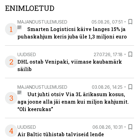
ENIMLOETUD
MAJANDUSTULEMUSED
05.08.26, 07:51
1
Smarten Logisticsi käive langes 15% ja
puhaskahjum keris juba üle 1,3 miljoni euro
UUDISED
27.07.26, 17:18
2
DHL ostab Venipaki, viimase kaubamärk
säilib
MAJANDUSTULEMUSED
03.08.26, 14:25
Uut juhti otsiv Via 3L ärikasum kosus,
3
aga joone alla jäi enam kui miljon kahjumit.
“Oli keerukas”
UUDISED
06.08.26, 10:31
4
Air Baltic tühistab talviseid lende