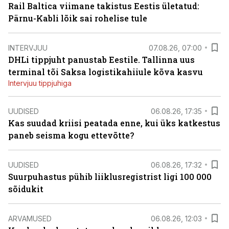
Rail Baltica viimane takistus Eestis ületatud:
Pärnu-Kabli lõik sai rohelise tule
INTERVJUU
07.08.26, 07:00
DHLi tippjuht panustab Eestile. Tallinna uus
terminal tõi Saksa logistikahiiule kõva kasvu
Intervjuu tippjuhiga
UUDISED
06.08.26, 17:35
Kas suudad kriisi peatada enne, kui üks katkestus
paneb seisma kogu ettevõtte?
UUDISED
06.08.26, 17:32
Suurpuhastus pühib liiklusregistrist ligi 100 000
sõidukit
ARVAMUSED
06.08.26, 12:03