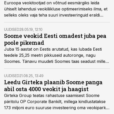
Euroopa veokitootjad on võtnud eesmärgiks leida
ühiselt lahendusi veokiliikluse optimeerimiseks ilma, et
selleks oleks vaja teha suuri investeeringuid eraldi
taristusse. Välja on töötatud European Truck
Platooning süsteem, ehk koondnimetusega
UUDISED
28.05.19, 12:10
ENSEMBLE projekt.
Soome veokid Eesti omadest juba pea
poole pikemad
Juba 15 aastat on Eestis arutatud, kas lubada Eesti
teedele 25,25 meetri pikkuseid autoronge, nagu
Soomes. Tänavu muudeti Soomes taas seadust millega
lubati suisa 34,5 meetrised autorongid teatud teedele.
Meie vedajad peavad aga endiselt 18,7 pikkuste
UUDISED
21.08.25, 13:49
vedukitega hakkama saama.
Leedu Girteka plaanib Soome panga
abil osta 4000 veokit ja haagist
Girteka Group teatas rahastuse saamisest Soome
päritolu OP Corporate Bankilt, millega kindlustatakse
173 miljoni euro suuruse investeering oma veokiparki.
Nimelt plaanib ettevõte aastatel 2025–2026 soetada