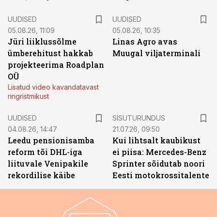
UUDISED
UUDISED
05.08.26, 11:09
05.08.26, 10:35
Jüri liiklussõlme
Linas Agro avas
ümberehitust hakkab
Muugal viljaterminali
projekteerima Roadplan
OÜ
Lisatud video kavandatavast
ringristmikust
ST
UUDISED
SISUTURUNDUS
04.08.26, 14:47
21.07.26, 09:50
Leedu pensionisamba
Kui lihtsalt kaubikust
reform tõi DHL-iga
ei piisa: Mercedes-Benz
liituvale Venipakile
Sprinter sõidutab noori
rekordilise käibe
Eesti motokrossitalente