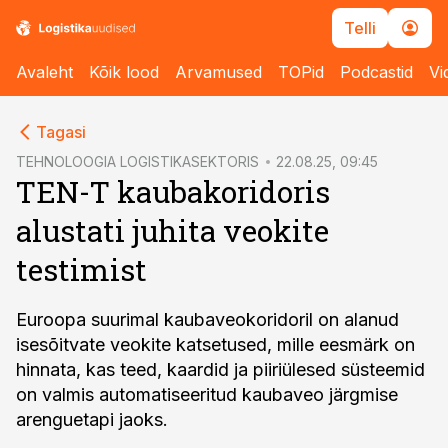
Telli
Avaleht
Kõik lood
Arvamused
TOPid
Podcastid
Vi
cebook
Tagasi
Twitter)
TEHNOLOOGIA LOGISTIKASEKTORIS
22.08.25, 09:45
TEN-T kaubakoridoris
kedIn
alustati juhita veokite
ail
testimist
k
Euroopa suurimal kaubaveokoridoril on alanud
isesõitvate veokite katsetused, mille eesmärk on
hinnata, kas teed, kaardid ja piiriülesed süsteemid
on valmis automatiseeritud kaubaveo järgmise
arenguetapi jaoks.