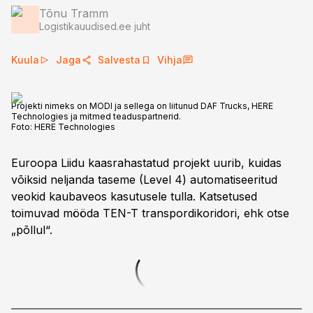
Tõnu Tramm
Logistikauudised.ee juht
Kuula
Jaga
Salvesta
Vihja
Projekti nimeks on MODI ja sellega on liitunud DAF Trucks, HERE
Technologies ja mitmed teaduspartnerid.
Foto:
HERE Technologies
Euroopa Liidu kaasrahastatud projekt uurib, kuidas
võiksid neljanda taseme (Level 4) automatiseeritud
veokid kaubaveos kasutusele tulla. Katsetused
toimuvad mööda TEN-T transpordikoridori, ehk otse
„põllul“.