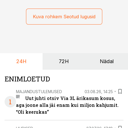
mille peale peab saama alati kindel olla. Just seepärast
on DHL usaldanud Mercedes-Benzi tarbesõidukeid
juba enam kui kümme aastat ning koostöö Vehoga on
Kuva rohkem Seotud lugusid
selle aja jooksul kujunenud oluliseks osaks ettevõtte
igapäevasest tööst.
24H
72H
Nädal
ENIMLOETUD
MAJANDUSTULEMUSED
03.08.26, 14:25
Uut juhti otsiv Via 3L ärikasum kosus,
1
aga joone alla jäi enam kui miljon kahjumit.
“Oli keerukas”