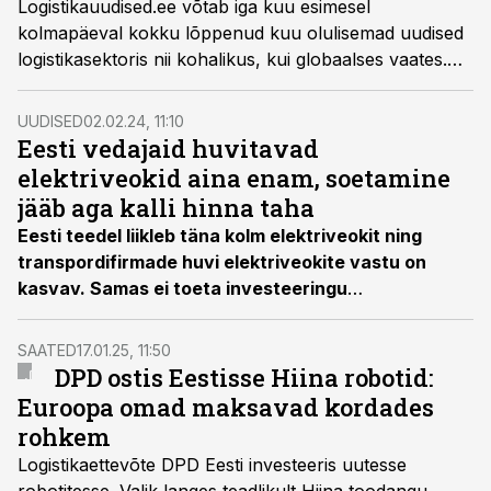
Logistikauudised.ee võtab iga kuu esimesel
kolmapäeval kokku lõppenud kuu olulisemad uudised
logistikasektoris nii kohalikus, kui globaalses vaates.
Millised olid alanud aasta jaanuari olulisemad uudised
logistikamaailmas ja milliseid lugusid loeti meie
UUDISED
02.02.24, 11:10
teemaveebis kõige rohkem?
Eesti vedajaid huvitavad
elektriveokid aina enam, soetamine
jääb aga kalli hinna taha
Eesti teedel liikleb täna kolm elektriveokit ning
transpordifirmade huvi elektriveokite vastu on
kasvav. Samas ei toeta investeeringu
kapitalimahukus ega ka olemasolev
laadimisvõrgustik täna veel nende laiapõhjalisemat
SAATED
17.01.25, 11:50
kasutust.
DPD ostis Eestisse Hiina robotid:
Euroopa omad maksavad kordades
rohkem
Logistikaettevõte DPD Eesti investeeris uutesse