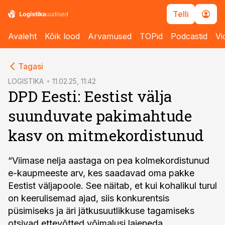
Telli
Avaleht
Kõik lood
Arvamused
TOPid
Podcastid
Vi
cebook
Tagasi
Twitter)
LOGISTIKA
11.02.25, 11:42
DPD Eesti: Eestist välja
kedIn
suunduvate pakimahtude
ail
kasv on mitmekordistunud
k
“Viimase nelja aastaga on pea kolmekordistunud
e-kaupmeeste arv, kes saadavad oma pakke
Eestist väljapoole. See näitab, et kui kohalikul turul
on keerulisemad ajad, siis konkurentsis
püsimiseks ja äri jätkusuutlikkuse tagamiseks
otsivad ettevõtted võimalusi laieneda