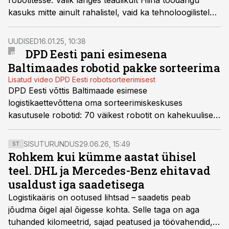
robotitesse. Valik langes teadlikult Hiina toodangu
kasuks mitte ainult rahalistel, vaid ka tehnoloogilistel
põhjustel, ütles DPD Eesti tegevjuht Remo Kirss.
UUDISED
16.01.25, 10:38
DPD Eesti pani esimesena
Baltimaades robotid pakke sorteerima
Lisatud video DPD Eesti robotsorteerimisest
DPD Eesti võttis Baltimaade esimese
logistikaettevõttena oma sorteerimiskeskuses
kasutusele robotid: 70 väikest robotit on kahekuulise
“katseaja” edukalt läbinud ning töötavad nüüd täie
võimsusega.
SISUTURUNDUS
29.06.26, 15:49
ST
Rohkem kui kümme aastat ühisel
teel. DHL ja Mercedes-Benz ehitavad
usaldust iga saadetisega
Logistikaäris on ootused lihtsad – saadetis peab
jõudma õigel ajal õigesse kohta. Selle taga on aga
tuhanded kilomeetrid, sajad peatused ja töövahendid,