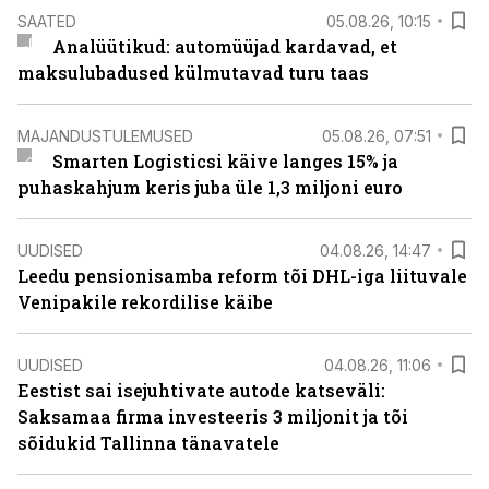
SAATED
05.08.26, 10:15
Analüütikud: automüüjad kardavad, et
maksulubadused külmutavad turu taas
MAJANDUSTULEMUSED
05.08.26, 07:51
Smarten Logisticsi käive langes 15% ja
puhaskahjum keris juba üle 1,3 miljoni euro
UUDISED
04.08.26, 14:47
Leedu pensionisamba reform tõi DHL-iga liituvale
Venipakile rekordilise käibe
UUDISED
04.08.26, 11:06
Eestist sai isejuhtivate autode katseväli:
Saksamaa firma investeeris 3 miljonit ja tõi
sõidukid Tallinna tänavatele