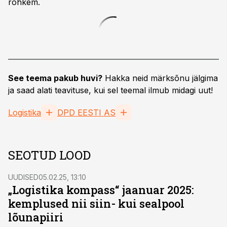
rohkem.
See teema pakub huvi?
Hakka neid märksõnu jälgima
ja saad alati teavituse, kui sel teemal ilmub midagi uut!
Logistika
DPD EESTI AS
SEOTUD LOOD
UUDISED
05.02.25, 13:10
„Logistika kompass“ jaanuar 2025:
kemplused nii siin- kui sealpool
lõunapiiri