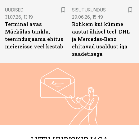
ST
UUDISED
SISUTURUNDUS
31.07.26, 13:19
29.06.26, 15:49
Terminal avas
Rohkem kui kümme
Mäekülas tankla,
aastat ühisel teel. DHL
teenindusjaama ehitus
ja Mercedes-Benz
meiereisse veel kestab
ehitavad usaldust iga
saadetisega