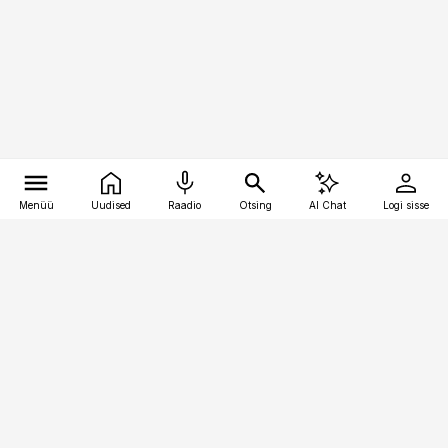
Menüü
Uudised
Raadio
Otsing
AI Chat
Logi sisse
Vana-Lõuna 39/1, 19094 Tallinn
(+372) 667 0111
logistikauudised@logistikauudised.ee
Telli
Reklaam
Firmast