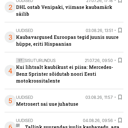
UUDISED
27.07.26, 17:18
2
DHL ostab Venipaki, viimase kaubamärk
säilib
UUDISED
03.08.26, 13:51
3
Kaubavargused Euroopas tegid juunis suure
hüppe, eriti Hispaanias
SISUTURUNDUS
21.07.26, 09:50
ST
Kui lihtsalt kaubikust ei piisa: Mercedes-
4
Benz Sprinter sõidutab noori Eesti
motokrossitalente
UUDISED
03.08.26, 11:57
5
Metrosert sai uue juhatuse
UUDISED
04.08.26, 09:56
6
Tallink suurendas juulis kaubavedu, aga