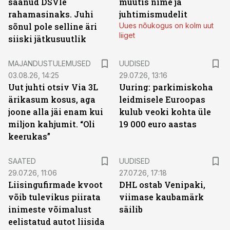
saanud DSVle
muutis nime ja
rahamasinaks. Juhi
juhtimismudelit
sõnul pole selline äri
Uues nõukogus on kolm uut
liiget
siiski jätkusuutlik
MAJANDUSTULEMUSED
UUDISED
03.08.26, 14:25
29.07.26, 13:16
Uut juhti otsiv Via 3L
Uuring: parkimiskoha
ärikasum kosus, aga
leidmisele Euroopas
joone alla jäi enam kui
kulub veoki kohta üle
miljon kahjumit. “Oli
19 000 euro aastas
keerukas”
SAATED
UUDISED
29.07.26, 11:06
27.07.26, 17:18
Liisingufirmade kvoot
DHL ostab Venipaki,
võib tulevikus piirata
viimase kaubamärk
inimeste võimalust
säilib
eelistatud autot liisida