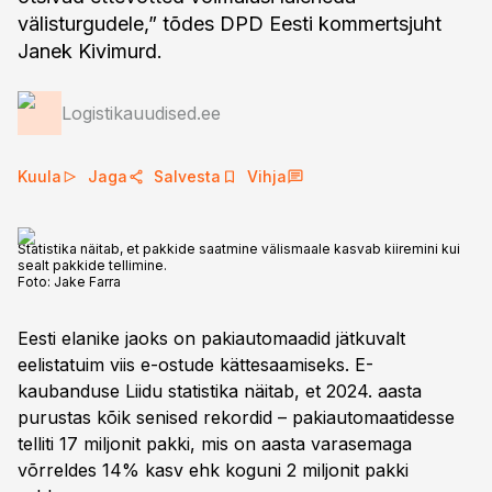
välisturgudele,” tõdes DPD Eesti kommertsjuht
Janek Kivimurd.
Logistikauudised.ee
Kuula
Jaga
Salvesta
Vihja
Statistika näitab, et pakkide saatmine välismaale kasvab kiiremini kui
sealt pakkide tellimine.
Foto:
Jake Farra
Eesti elanike jaoks on pakiautomaadid jätkuvalt
eelistatuim viis e-ostude kättesaamiseks. E-
kaubanduse Liidu statistika näitab, et 2024. aasta
purustas kõik senised rekordid – pakiautomaatidesse
telliti 17 miljonit pakki, mis on aasta varasemaga
võrreldes 14% kasv ehk koguni 2 miljonit pakki