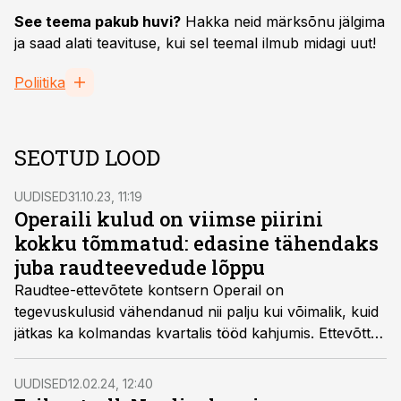
See teema pakub huvi?
Hakka neid märksõnu jälgima
ja saad alati teavituse, kui sel teemal ilmub midagi uut!
Poliitika
SEOTUD LOOD
UUDISED
31.10.23, 11:19
Operaili kulud on viimse piirini
kokku tõmmatud: edasine tähendaks
juba raudteevedude lõppu
Raudtee-ettevõtete kontsern Operail on
tegevuskulusid vähendanud nii palju kui võimalik, kuid
jätkas ka kolmandas kvartalis tööd kahjumis. Ettevõtte
kasumlikuks pööramiseks otsib juhatus võimalusi äri
laiendamiseks välisturgudele. Raudteevedude
UUDISED
12.02.24, 12:40
jätkusuutlikkuse tagamiseks Eestis on aga vaja