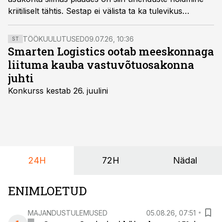
kriitiliselt tähtis. Sestap ei välista ta ka tulevikus
järgmise riikliku lennufirma loomist.
TÖÖKUULUTUSED
09.07.26, 10:36
ST
Smarten Logistics ootab meeskonnaga
liituma kauba vastuvõtuosakonna
juhti
Konkurss kestab 26. juulini
24H
72H
Nädal
ENIMLOETUD
MAJANDUSTULEMUSED
05.08.26, 07:51