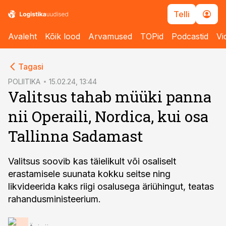
Telli
Avaleht
Kõik lood
Arvamused
TOPid
Podcastid
Vi
cebook
Tagasi
Twitter)
POLIITIKA
15.02.24, 13:44
Valitsus tahab müüki panna
kedIn
nii Operaili, Nordica, kui osa
ail
Tallinna Sadamast
k
Valitsus soovib kas täielikult või osaliselt
erastamisele suunata kokku seitse ning
likvideerida kaks riigi osalusega äriühingut, teatas
rahandusministeerium.