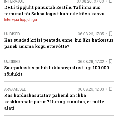
INTERVJUU
07.08.26, 07:00
DHLi tippjuht panustab Eestile. Tallinna uus
terminal tõi Saksa logistikahiiule kõva kasvu
Intervjuu tippjuhiga
UUDISED
06.08.26, 17:35
Kas suudad kriisi peatada enne, kui üks katkestus
paneb seisma kogu ettevõtte?
UUDISED
06.08.26, 17:32
Suurpuhastus pühib liiklusregistrist ligi 100 000
sõidukit
ARVAMUSED
06.08.26, 12:03
Kas korduskasutatav pakend on ikka
keskkonnale parim? Uuring kinnitab, et mitte
alati