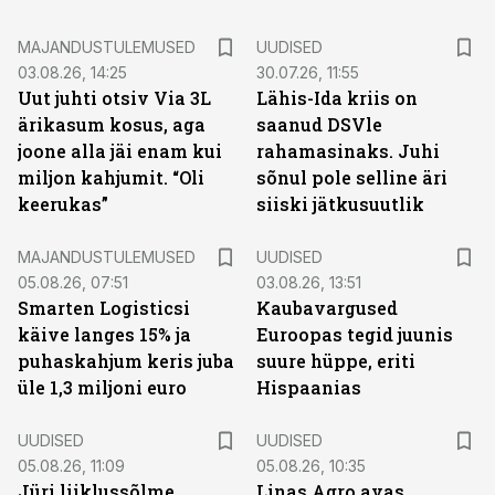
MAJANDUSTULEMUSED
UUDISED
03.08.26, 14:25
30.07.26, 11:55
Uut juhti otsiv Via 3L
Lähis-Ida kriis on
ärikasum kosus, aga
saanud DSVle
joone alla jäi enam kui
rahamasinaks. Juhi
miljon kahjumit. “Oli
sõnul pole selline äri
keerukas”
siiski jätkusuutlik
MAJANDUSTULEMUSED
UUDISED
05.08.26, 07:51
03.08.26, 13:51
Smarten Logisticsi
Kaubavargused
käive langes 15% ja
Euroopas tegid juunis
puhaskahjum keris juba
suure hüppe, eriti
üle 1,3 miljoni euro
Hispaanias
UUDISED
UUDISED
05.08.26, 11:09
05.08.26, 10:35
Jüri liiklussõlme
Linas Agro avas