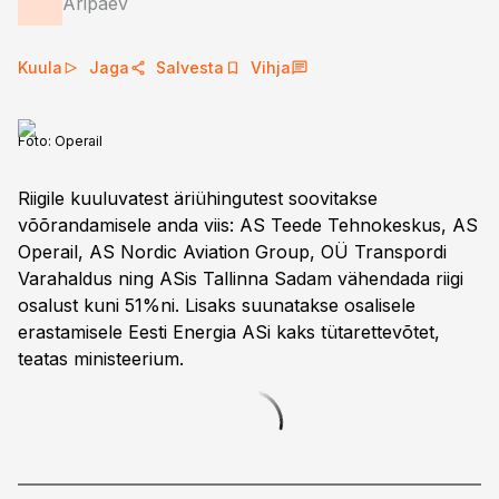
Äripäev
Kuula
Jaga
Salvesta
Vihja
Foto:
Operail
Riigile kuuluvatest äriühingutest soovitakse
võõrandamisele anda viis: AS Teede Tehnokeskus, AS
Operail, AS Nordic Aviation Group, OÜ Transpordi
Varahaldus ning ASis Tallinna Sadam vähendada riigi
osalust kuni 51%ni. Lisaks suunatakse osalisele
erastamisele Eesti Energia ASi kaks tütarettevõtet,
teatas ministeerium.