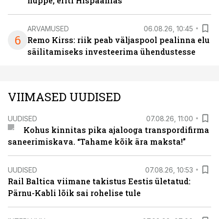
hüppe, eriti Hispaanias
ARVAMUSED
06.08.26, 10:45
6
Remo Kirss: riik peab väljaspool pealinna elu
säilitamiseks investeerima ühendustesse
VIIMASED UUDISED
UUDISED
07.08.26, 11:00
Kohus kinnitas pika ajalooga transpordifirma
saneerimiskava. “Tahame kõik ära maksta!”
UUDISED
07.08.26, 10:53
Rail Baltica viimane takistus Eestis ületatud:
Pärnu-Kabli lõik sai rohelise tule