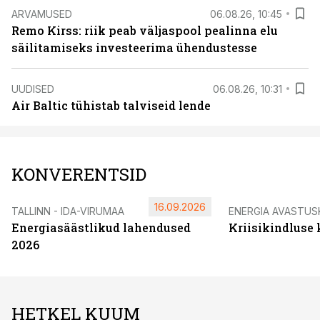
ARVAMUSED
06.08.26, 10:45
Remo Kirss: riik peab väljaspool pealinna elu
säilitamiseks investeerima ühendustesse
UUDISED
06.08.26, 10:31
Air Baltic tühistab talviseid lende
KONVERENTSID
16.09.2026
TALLINN - IDA-VIRUMAA
ENERGIA AVASTUS
Energiasäästlikud lahendused
Kriisikindluse
2026
HETKEL KUUM