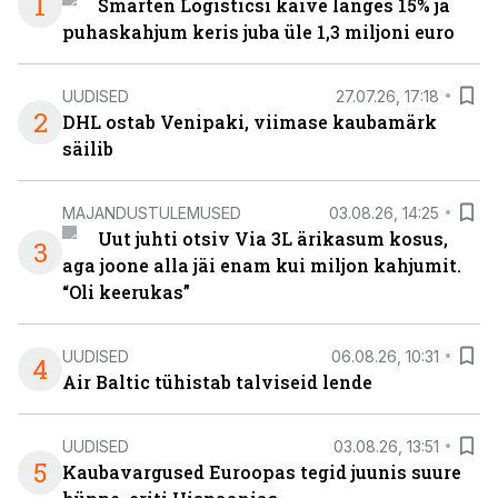
1
Smarten Logisticsi käive langes 15% ja
puhaskahjum keris juba üle 1,3 miljoni euro
UUDISED
27.07.26, 17:18
2
DHL ostab Venipaki, viimase kaubamärk
säilib
MAJANDUSTULEMUSED
03.08.26, 14:25
Uut juhti otsiv Via 3L ärikasum kosus,
3
aga joone alla jäi enam kui miljon kahjumit.
“Oli keerukas”
UUDISED
06.08.26, 10:31
4
Air Baltic tühistab talviseid lende
UUDISED
03.08.26, 13:51
5
Kaubavargused Euroopas tegid juunis suure