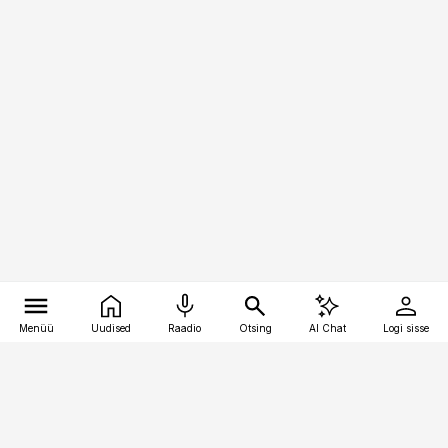
Menüü
Uudised
Raadio
Otsing
AI Chat
Logi sisse
Vana-Lõuna 39/1, 19094 Tallinn
(+372) 667 0111