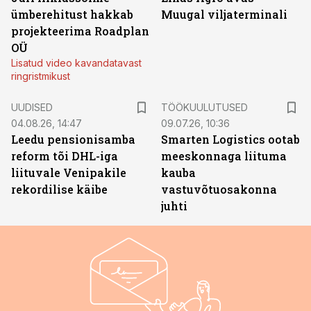
ümberehitust hakkab
Muugal viljaterminali
projekteerima Roadplan
OÜ
Lisatud video kavandatavast
ringristmikust
ST
UUDISED
TÖÖKUULUTUSED
04.08.26, 14:47
09.07.26, 10:36
Leedu pensionisamba
Smarten Logistics ootab
reform tõi DHL-iga
meeskonnaga liituma
liituvale Venipakile
kauba
rekordilise käibe
vastuvõtuosakonna
juhti