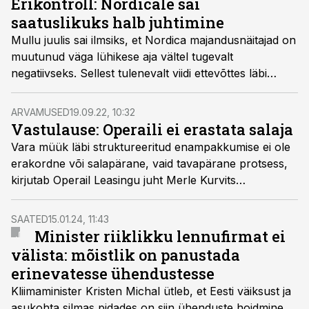
Erikontroll: Nordicale sai
sektoriülest koostööd ja poliitilist suunamist.
saatuslikuks halb juhtimine
Mullu juulis sai ilmsiks, et Nordica majandusnäitajad on
muutunud väga lühikese aja vältel tugevalt
negatiivseks. Sellest tulenevalt viidi ettevõttes läbi
erikontroll, et tuvastada negatiivse majandusseisuni
viinud asjaolud.
ARVAMUSED
19.09.22, 10:32
Vastulause: Operaili ei erastata salaja
Vara müük läbi struktureeritud enampakkumise ei ole
erakordne või salapärane, vaid tavapärane protsess,
kirjutab Operail Leasingu juht Merle Kurvits
vastulauses
ärimees Oleg Ossinovski väidetele
.
SAATED
15.01.24, 11:43
Minister riiklikku lennufirmat ei
välista: mõistlik on panustada
erinevatesse ühendustesse
Kliimaminister Kristen Michal ütleb, et Eesti väiksust ja
asukohta silmas pidades on siin ühenduste hoidmine